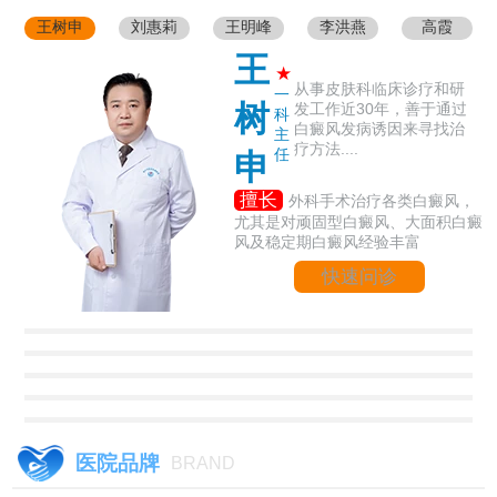
王树申
刘惠莉
王明峰
李洪燕
高霞
王
★
从事皮肤科临床诊疗和研
一
树
发工作近30年，善于通过
科
白癜风发病诱因来寻找治
主
疗方法....
任
申
擅长
外科手术治疗各类白癜风，
尤其是对顽固型白癜风、大面积白癜
风及稳定期白癜风经验丰富
快速问诊
医院品牌
BRAND