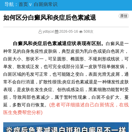
导航：
首页
ν
白斑病常识
如何区分白癜风和炎症后色素减退
ydbjcxl
2026-05-16
508次
白癜风和炎症后色素减退症状表现有区别。
白癜风是一
种常见的自身免疫性皮肤病，典型皮损为乳白色或瓷白色斑片，
白斑大小、形状不一，可呈圆形、椭圆形、不规则形或线状，可
单发、散发或泛发，也可完全或部分沿某一皮肤节段单侧发病，
白斑区域的毛发可正常，也可能随之变白，表面光滑无皮屑，通
常不会自行消退，扩散性很强;炎症后色素减退是一种继发性皮肤
表现，是皮肤在发生炎症、创伤或感染后，黑素细胞功能暂时受
损，导致局部色素减少，属于暂时性现象，白斑不会扩大、蔓
延，多数可自行恢复。
(
患者可详细描述自己白斑情况，在线
医生免费帮您分析
)