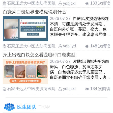
……
石家庄远大中医皮肤病医院
133 次阅读
ydbjcxl
白癜风白斑边界变模糊说明什么
2026-07-27
白癜风皮损边缘模糊
不清，可能是病情处于发展期，
白斑向外扩张、蔓延、变大、色
素脱失变得更多。建议患者尽快
就医，在医生指导下用药控 ……
石家庄远大中医皮肤病医院
148 次阅读
ydbjlyd
身上出现白块怎么看是哪种白斑类型
2026-07-27
皮肤出现白块多为白
癜风、白色糠疹、贫血痣等疾
病，白色糠疹多发于儿童面部，
白斑表面常有细碎干燥皮屑，边
界模糊，白癜风白斑表面光滑无
……
石家庄远大中医皮肤病医院
134 次阅读
ydbjcxl
医生团队
THAM