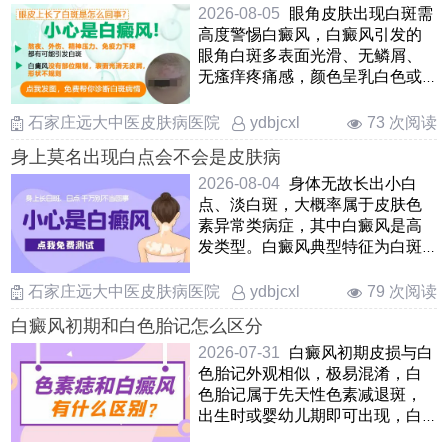
2026-08-05
眼角皮肤出现白斑需
高度警惕白癜风，白癜风引发的
眼角白斑多表面光滑、无鳞屑、
无瘙痒疼痛感，颜色呈乳白色或
瓷白色，边界清晰，且易扩散
……
石家庄远大中医皮肤病医院
73 次阅读
ydbjcxl
身上莫名出现白点会不会是皮肤病
2026-08-04
身体无故长出小白
点、淡白斑，大概率属于皮肤色
素异常类病症，其中白癜风是高
发类型。白癜风典型特征为白斑
表面光滑无皮屑、不痛不痒 ……
石家庄远大中医皮肤病医院
79 次阅读
ydbjcxl
白癜风初期和白色胎记怎么区分
2026-07-31
白癜风初期皮损与白
色胎记外观相似，极易混淆，白
色胎记属于先天性色素减退斑，
出生时或婴幼儿期即可出现，白
斑形态固定、边界清晰，终身大