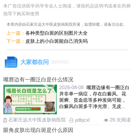
本广告仅供医学药学专业人士阅读，请按药品说明书或者在药师
指导下购买和使用
本章内容由石家庄远大中医皮肤病医院所著，如需转载，请备注出处。
上一篇：
各种类型白斑的区别图片大全
下一篇：
皮肤上的小白斑能自己消失吗
大家都在问
BRAND
嘴唇边有一圈泛白是什么情况
2026-08-08
嘴唇边缘有一圈泛白
并非单一病症，存在白癜风、花
斑癣、贫血痣等多种发病可能，
白癜风白斑多干净光滑、无皮
屑，后期容易向外扩散蔓延；花
……
石家庄远大中医皮肤病医院
26 次阅读
ydbjcxl
眼角皮肤出现白斑是什么原因