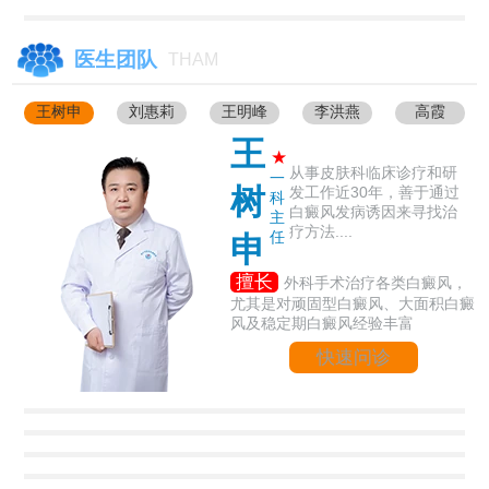
医生团队
THAM
王树申
刘惠莉
王明峰
李洪燕
高霞
王
★
从事皮肤科临床诊疗和研
一
树
发工作近30年，善于通过
科
白癜风发病诱因来寻找治
主
疗方法....
任
申
擅长
外科手术治疗各类白癜风，
尤其是对顽固型白癜风、大面积白癜
风及稳定期白癜风经验丰富
快速问诊