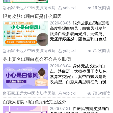
屑，后期容易向外扩散蔓延；花
……
石家庄远大中医皮肤病医院
19 次阅读
ydbjcxl
眼角皮肤出现白斑是什么原因
2026-08-05
眼角皮肤出现白斑需
高度警惕白癜风，白癜风引发的
眼角白斑多表面光滑、无鳞屑、
无瘙痒疼痛感，颜色呈乳白色或
瓷白色，边界清晰，且易扩散
……
石家庄远大中医皮肤病医院
71 次阅读
ydbjcxl
身上莫名出现白点会不会是皮肤病
2026-08-04
身体无故长出小白
点、淡白斑，大概率属于皮肤色
素异常类病症，其中白癜风是高
发类型。白癜风典型特征为白斑
表面光滑无皮屑、不痛不痒 ……
石家庄远大中医皮肤病医院
78 次阅读
ydbjcxl
白癜风初期和白色胎记怎么区分
2026-07-31
白癜风初期皮损与白