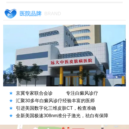
医院品牌
BRAND
★
京冀专家联合会诊
专注白癜风诊疗
★
汇聚30多年白癜风诊疗经验丰富的医师
★
引进美国数字化三维皮肤CT，检查准确
★
全新美国极速308nm准分子激光，祛白有保障