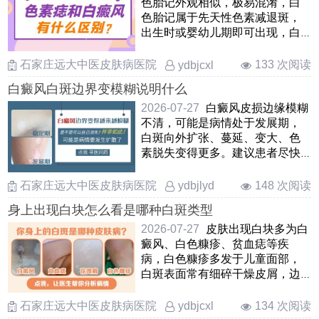
色胎记外观相似，极易混淆，白
色胎记属于先天性色素减退斑，
出生时或婴幼儿期即可出现，白
斑形态固定、边界清晰，终身大
……
石家庄远大中医皮肤病医院
133 次阅读
ydbjcxl
白癜风白斑边界变模糊说明什么
2026-07-27
白癜风皮损边缘模糊
不清，可能是病情处于发展期，
白斑向外扩张、蔓延、变大、色
素脱失变得更多。建议患者尽快
就医，在医生指导下用药控 ……
石家庄远大中医皮肤病医院
148 次阅读
ydbjlyd
身上出现白块怎么看是哪种白斑类型
2026-07-27
皮肤出现白块多为白
癜风、白色糠疹、贫血痣等疾
病，白色糠疹多发于儿童面部，
白斑表面常有细碎干燥皮屑，边
界模糊，白癜风白斑表面光滑无
……
石家庄远大中医皮肤病医院
134 次阅读
ydbjcxl