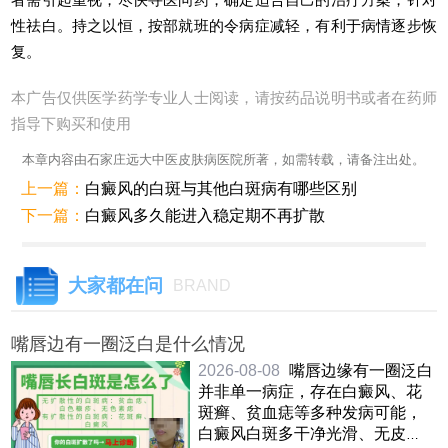
性祛白。持之以恒，按部就班的令病症减轻，有利于病情逐步恢
复。
本广告仅供医学药学专业人士阅读，请按药品说明书或者在药师
指导下购买和使用
本章内容由石家庄远大中医皮肤病医院所著，如需转载，请备注出处。
上一篇：
白癜风的白斑与其他白斑病有哪些区别
下一篇：
白癜风多久能进入稳定期不再扩散
大家都在问
BRAND
嘴唇边有一圈泛白是什么情况
2026-08-08
嘴唇边缘有一圈泛白
并非单一病症，存在白癜风、花
斑癣、贫血痣等多种发病可能，
白癜风白斑多干净光滑、无皮