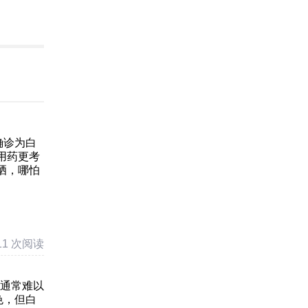
确诊为白
用药更考
晒，哪怕
11 次阅读
光通常难以
色，但白