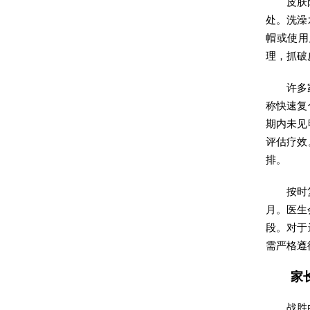
皮肤
处。洗澡
帽或使用
理，抓破
许多
称快速复
期内未见
评估疗效
排。
按时
月。医生
段。对于
需严格遵
家
战胜