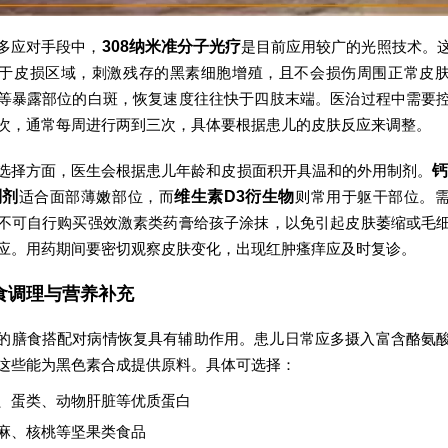
多应对手段中，
308纳米准分子光疗
是目前应用较广的光照技术。
于皮损区域，刺激残存的黑素细胞增殖，且不会损伤周围正常皮
等暴露部位的白斑，恢复速度往往快于四肢末端。医治过程中需要
次，通常每周进行两到三次，具体要根据患儿的皮肤反应来调整。
选择方面，医生会根据患儿年龄和皮损面积开具温和的外用制剂。
钙
制剂
适合面部薄嫩部位，而
维生素D3衍生物
则常用于躯干部位。
不可自行购买强效激素类药膏给孩子涂抹，以免引起皮肤萎缩或毛
应。用药期间要密切观察皮肤变化，出现红肿瘙痒应及时复诊。
食调理与营养补充
的膳食搭配对病情恢复具有辅助作用。患儿日常应多摄入富含酪氨
这些能为黑色素合成提供原料。具体可选择：
、蛋类、动物肝脏等优质蛋白
麻、核桃等坚果类食品