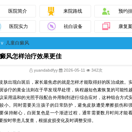
医院简介
来院路线
预约
医院实力
祛白设备
康复
ν
儿童白癜风
癜风怎样治疗效果更佳
yuandabdfyy
2026-05-11
342次
皮肤出现白斑后，家长最焦虑的就是怎样才能取得好的医治成效。
斑诊疗的黄金法则在于早发现早处理，病程越短色素恢复的可能性
议采用温和的光照手段配合外用制剂进行综合应对，这种组合方式
较小。同时需要关注孩子的日常防护，避免皮肤遭受摩擦损伤和
要保持耐心，白斑复色是一个渐进过程，通常需要数月时间才能
要按时带患儿复查，根据皮损变化及时调整安排。