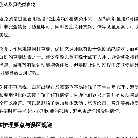
蔬菜及贝壳类食物
避免的是过量食用富含维生素C的柑橘类水果，因为高剂量维C可
并非完全禁食，适量即可。同时要注意补充铜、锌等微量元素，可
实现。
饮食，作息规律同样重要。保证充足睡眠有助于免疫系统稳定，而
白斑的重要因素之一。建议学龄儿童每晚十点前入睡，避免熬夜和
慢跑、游泳等有氧运动能增强体质，但要防止运动过程中皮肤受到
可能导致白斑扩散。
关怀不容忽视。白斑出现在暴露部位容易让孩子产生自卑心理，遭
长要用轻松的态度向孩子解释病情，告诉他们这只是暂时的皮肤问
全可以改善。可以鼓励孩子参加集体活动，培养绘画、音乐等兴趣
必要时可寻求专业心理医师的帮助，避免焦虑情绪影响病情。
常护理要点与误区规避