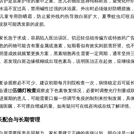
防护是居家护理的重中之重。患儿衣物应选择纯棉材质，避免化纤
水温不宜过高，禁用碱性过强的沐浴露。外出时必须做好防晒措施
儿童专用防晒霜，防止紫外线灼伤导致白斑扩大。夏季蚊虫叮咬
皮肤可能诱发新的皮损。
家长急于求成，容易陷入医治误区。切忌轻信祖传偏方或特效药广
色的药物可能含有重金属或激素，短期看似有效实则损害肝肾。也
明显成效就频繁更换方案，黑素细胞再生需要一定周期，通常坚持
。若发现白斑边缘模糊或出现色素岛，说明医治正在起效，应继续
复诊观察必不可少。建议初期每月到院检查一次，病情稳定后可延
会通过
伍德灯检查
观察皮下色素恢复情况，必要时调整光疗剂量或
进展期的患儿，可能需要口服一些调节免疫的制剂来控制发展，具
循医嘱，不可擅自增减药量。如有疑问可在线咨询或在线了解详情。
长配合与长期管理
白斑需要医患共同努力。家长要建立正确的疾病认知，明白这是一