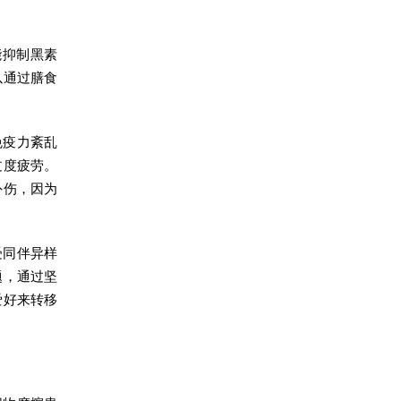
能抑制黑素
以通过膳食
免疫力紊乱
过度疲劳。
外伤，因为
受同伴异样
题，通过坚
爱好来转移