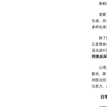
新鲜
需要
生成，但
多样化来
除了
正是诱发
适当进行
同形反应
心理
眼光。家
持医治完
注意力。
日