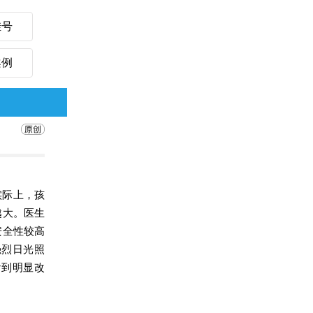
挂号
案例
实际上，孩
越大。医生
安全性较高
强烈日光照
看到明显改