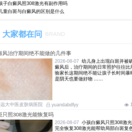
孩子白癜风照308激光有副作用吗
儿童白斑与白癜风的区别是什么
大家都在问
BRAND
癜风治疗期间绝不能做的几件事
2026-08-07
幼儿身上出现白斑并被
癜风后，治疗期间的日常照护往往比
验家长这期间绝不能让孩子长时间暴
是阴天也要做好物 ……
庄远大中医皮肤病医院
yuandabdfyy
斑只照308激光能恢复吗
2026-08-07
小孩白癜风只照308激
完全恢复308激光能帮助局部白斑复