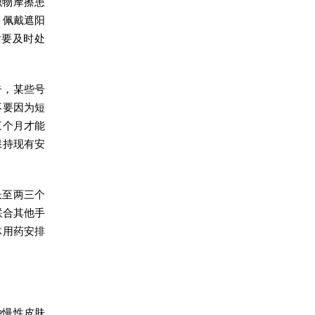
织物摩擦患
，佩戴遮阳
后要及时处
告，某些号
不要因为短
三个月才能
保持现有安
长至两三个
联合其他手
体用药安排
种慢性皮肤