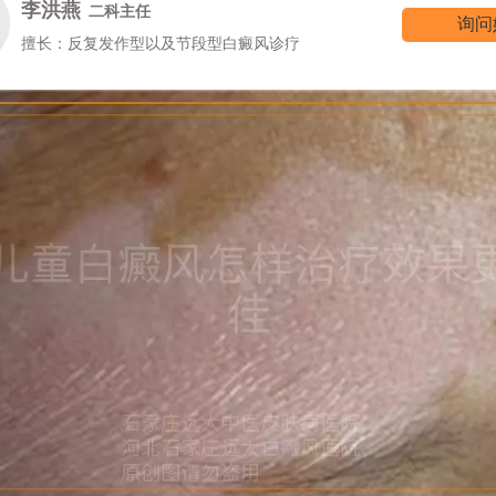
李洪燕
二科主任
询问
擅长：反复发作型以及节段型白癜风诊疗