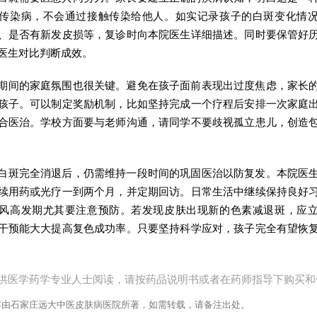
传染病，不会通过接触传染给他人。如实记录孩子的白斑变化情
、是否有新发皮损等，复诊时向本院医生详细描述。同时要保管好
医生对比判断成效。
期间的家庭氛围也很关键。避免在孩子面前表现出过度焦虑，家长
孩子。可以制定奖励机制，比如坚持完成一个疗程后安排一次家庭
合医治。学校方面要与老师沟通，请同学不要歧视孤立患儿，创造
白斑完全消退后，仍需维持一段时间的巩固医治以防复发。本院医
续用药或光疗一到两个月，并定期回访。日常生活中继续保持良好
风高发期尤其要注意预防。若发现皮肤出现新的色素减退斑，应
干预能大大提高复色成功率。只要坚持科学应对，孩子完全有望恢
供医学药学专业人士阅读，请按药品说明书或者在药师指导下购买和
容由石家庄远大中医皮肤病医院所著，如需转载，请备注出处。