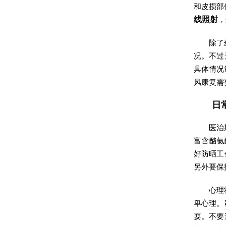
和皮损部
线照射
，
除了
况。不过
具体情况
风康复需
日
医治
富含酪氨
好防晒工
另外要保
心理
卑心理。
耍。不要