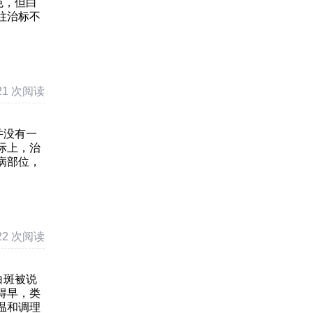
色，但白
往治标不
21 次阅读
并没有一
际上，治
病部位，
22 次阅读
白斑被说
得早，类
温和调理