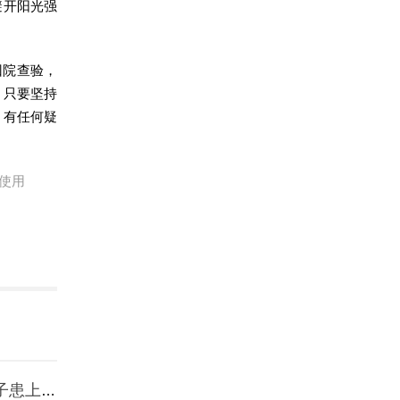
避开阳光强
回院查验，
。只要坚持
。有任何疑
使用
子患上白