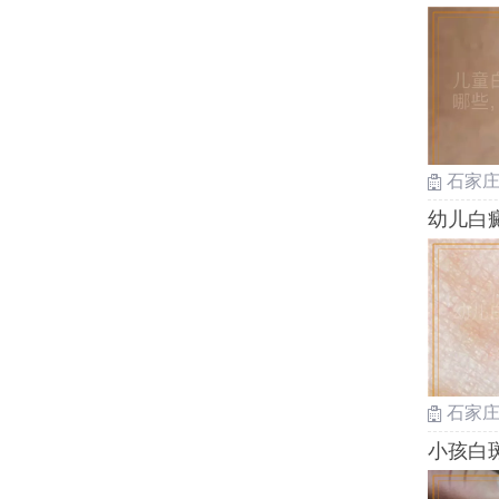
癜风如
石家
幼儿白
石家
小孩白