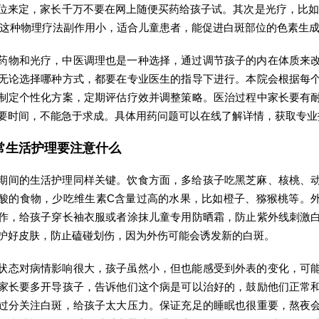
位来定，家长千万不要在网上随便买药给孩子试。其次是光疗，比如
这种物理疗法副作用小，适合儿童患者，能促进白斑部位的色素生
药物和光疗，中医调理也是一种选择，通过调节孩子的内在体质来
无论选择哪种方式，都要在专业医生的指导下进行。本院会根据每
制定个性化方案，定期评估疗效并调整策略。医治过程中家长要有
要时间，不能急于求成。具体用药问题可以在线了解详情，获取专业
常生活护理要注意什么
期间的生活护理同样关键。饮食方面，多给孩子吃黑芝麻、核桃、
酸的食物，少吃维生素C含量过高的水果，比如橙子、猕猴桃等。
作，给孩子穿长袖衣服或者涂抹儿童专用防晒霜，防止紫外线刺激
护好皮肤，防止磕碰划伤，因为外伤可能会诱发新的白斑。
状态对病情影响很大，孩子虽然小，但也能感受到外表的变化，可
家长要多开导孩子，告诉他们这个病是可以治好的，鼓励他们正常
过分关注白斑，给孩子太大压力。保证充足的睡眠也很重要，熬夜