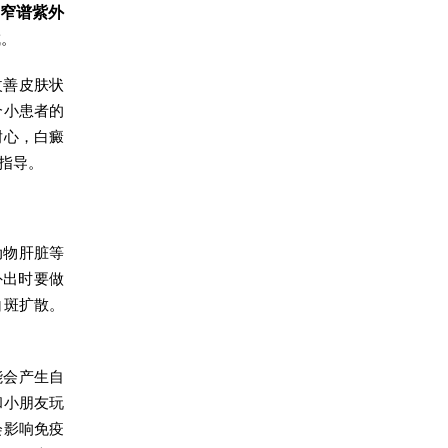
窄谱紫外
成。
改善皮肤状
个小患者的
耐心，白癜
指导。
动物肝脏等
外出时要做
白斑扩散。
能会产生自
和小朋友玩
会影响免疫