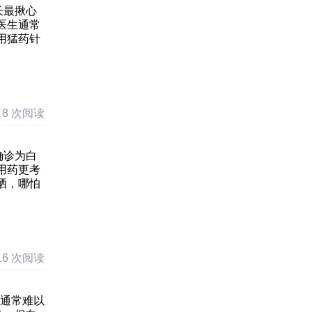
长最揪心
医生通常
用猛药针
8 次阅读
确诊为白
用药更考
晒，哪怕
16 次阅读
光通常难以