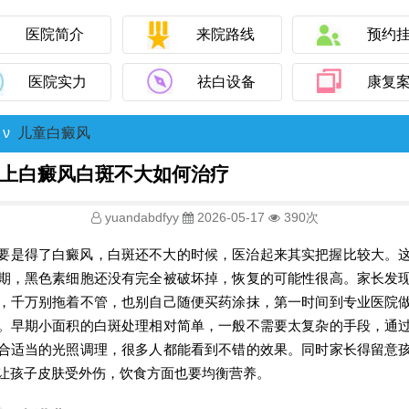
医院简介
来院路线
预约
医院实力
祛白设备
康复
ν
儿童白癜风
上白癜风白斑不大如何治疗
yuandabdfyy
2026-05-17
390次
要是得了白癜风，白斑还不大的时候，医治起来其实把握比较大。
期，黑色素细胞还没有完全被破坏掉，恢复的可能性很高。家长发
，千万别拖着不管，也别自己随便买药涂抹，第一时间到专业医院
。早期小面积的白斑处理相对简单，一般不需要太复杂的手段，通
合适当的光照调理，很多人都能看到不错的效果。同时家长得留意
让孩子皮肤受外伤，饮食方面也要均衡营养。