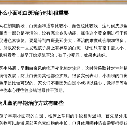
什么小面积白斑治疗时机很重要
风在初期阶段，白斑面积通常比较小，颜色也比较浅，这时候皮肤
相当一部分是存活的，没有完全丧失功能。抓住这个黄金期进行干
促进色素恢复。要是等到白斑蔓延变大，医治的难度就会增加很多
。所以家长一旦发现孩子身上有异常的白斑，哪怕只有指甲盖大小
肤科看看，越早开始规范医治，孩子少受罪，效果也越好。
医生强调，早期白癜风的病理变化相对较轻，这时候采取针对性的
病情发展，防止白斑向其他部位扩展。很多实例表明，小面积的白
色率是比较可观的。家长们不要因为白斑小就掉以轻心，觉得等等
种侥幸心理往往会错过最佳干预期。
合儿童的早期治疗方式有哪些
孩子早期小面积的白斑，临床上常用的手段相对温和。首先是外
药物可以刺激局部黑色素细胞的生长，但具体用哪种药膏需要根据