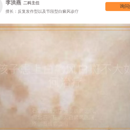
高霞
七科主任
询问
擅长：女性/颜面型白癜风的诊治