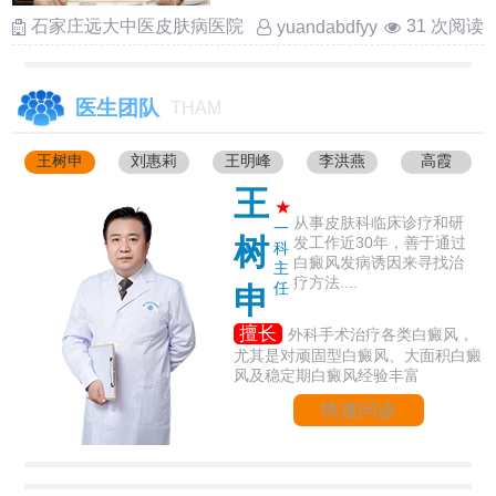
……
石家庄远大中医皮肤病医院
31 次阅读
yuandabdfyy
医生团队
THAM
王树申
刘惠莉
王明峰
李洪燕
高霞
王
★
从事皮肤科临床诊疗和研
一
树
发工作近30年，善于通过
科
白癜风发病诱因来寻找治
主
疗方法....
任
申
擅长
外科手术治疗各类白癜风，
尤其是对顽固型白癜风、大面积白癜
风及稳定期白癜风经验丰富
快速问诊