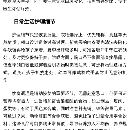
稳定至关重要。同时要注意记录白斑变化，拍照留存对比，便于
医生评估疗效。
日常生活护理细节
护理细节决定恢复质量。衣物选择上，优先纯棉、真丝等天
然材质，领口设计避免过高过硬。新购买的内衣要先清洗去除化
学残留再给孩子穿着。夏季出汗较多时，可准备吸汗巾垫在衣领
处，及时更换保持干爽。防晒方面，胸口虽不像面部直接暴露，
但夏季领口较低或穿着透明衣物时仍需注意，可选择物理遮挡方
式。避免让孩子抓挠患处，幼童可佩戴棉质手套防止无意识抓
伤。
饮食调理是辅助恢复的重要环节。无需刻意忌口，但要保证
营养均衡摄入。适当增加富含酪氨酸的食物，如豆制品、瘦肉、
蛋类等，有助于黑色素合成。同时注意补充铜、锌等微量元素，
可通过坚果、动物肝脏等食物获取。避免让孩子过量食用零食饮
料，这些食品可能影响正常食欲，导致营养摄入不均衡。养成规