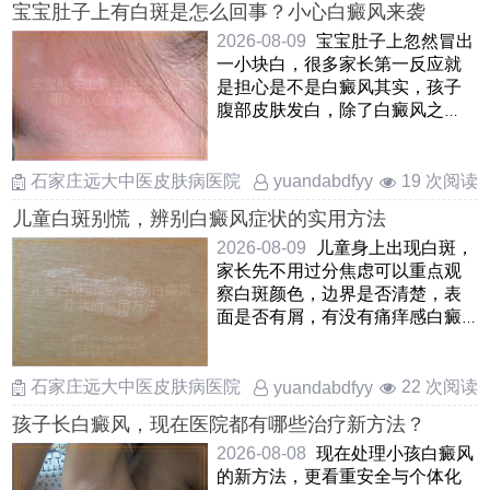
宝宝肚子上有白斑是怎么回事？小心白癜风来袭
2026-08-09
宝宝肚子上忽然冒出
一小块白，很多家长第一反应就
是担心是不是白癜风其实，孩子
腹部皮肤发白，除了白癜风之
外，还可能是白色糠疹，贫血痣
或 ……
石家庄远大中医皮肤病医院
19 次阅读
yuandabdfyy
儿童白斑别慌，辨别白癜风症状的实用方法
2026-08-09
儿童身上出现白斑，
家长先不用过分焦虑可以重点观
察白斑颜色，边界是否清楚，表
面是否有屑，有没有痛痒感白癜
风的白斑一般是瓷白色或乳白
……
石家庄远大中医皮肤病医院
22 次阅读
yuandabdfyy
孩子长白癜风，现在医院都有哪些治疗新方法？
2026-08-08
现在处理小孩白癜风
的新方法，更看重安全与个体化