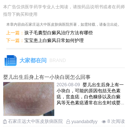
本广告仅供医学药学专业人士阅读，请按药品说明书或者在药师
指导下购买和使用
本章内容由石家庄远大中医皮肤病医院所著，如需转载，请备注出处。
上一篇：
孩子毛囊型白癜风治疗方法有哪些
下一篇：
宝宝患上白癜风日常如何护理
大家都在问
BRAND
婴儿出生后身上有一小块白斑怎么回事
2026-08-09
婴儿出生后身上有一
小块白，可能的原因包括无色素
痣，贫血痣，白色糠疹以及白癜
风等无色素痣通常在出生时或婴
儿早期出现，表现为边界不清
……
石家庄远大中医皮肤病医院
8 次阅读
yuandabdfyy