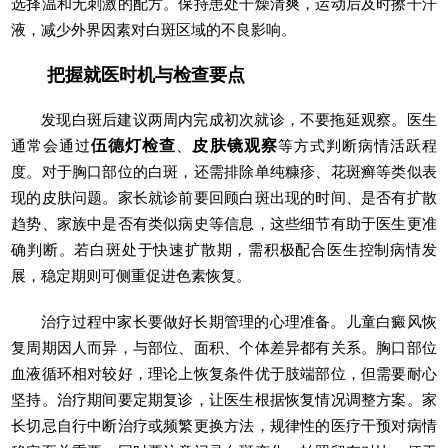
选择温和无刺激的配方。保持患处干燥清爽，运动后及时擦干汗
液，减少外界因素对白斑区域的不良影响。
把握就医时机与检查要点
发现白斑后建议两周内完成初次就诊，不要拖延观察。医生
通常会通过
伍德灯检查
、
皮肤镜观察
等方式判断病情活跃程
度。对于胸口部位的白斑，还需排除单纯糠疹、花斑癣等类似表
现的皮肤问题。家长就诊前要回顾白斑出现的时间、是否有扩散
趋势、家族中是否有类似病史等信息，这些细节有助于医生更准
确判断。若白斑处于快速扩散期，需积极配合医生控制病情发
展，稳定期则可侧重促进色素恢复。
治疗过程中家长要做好长期管理的心理准备。儿童白癜风恢
复周期因人而异，与部位、面积、个体差异都有关系。胸口部位
血液循环相对较好，理论上恢复条件优于肢端部位，但需要耐心
坚持。治疗期间要定期复诊，让医生根据恢复情况调整方案。家
长切忌自行中断治疗或频繁更换方法，规律性的医疗干预对病情