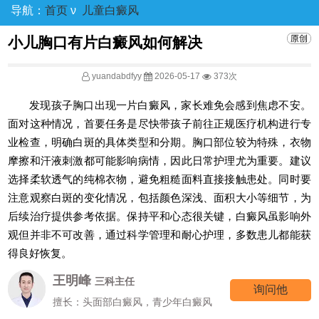
导航：
首页
ν
儿童白癜风
小儿胸口有片白癜风如何解决
yuandabdfyy
2026-05-17
373次
发现孩子胸口出现一片白癜风，家长难免会感到焦虑不安。
面对这种情况，首要任务是尽快带孩子前往正规医疗机构进行专
业检查，明确白斑的具体类型和分期。胸口部位较为特殊，衣物
摩擦和汗液刺激都可能影响病情，因此日常护理尤为重要。建议
选择柔软透气的纯棉衣物，避免粗糙面料直接接触患处。同时要
注意观察白斑的变化情况，包括颜色深浅、面积大小等细节，为
后续治疗提供参考依据。保持平和心态很关键，白癜风虽影响外
观但并非不可改善，通过科学管理和耐心护理，多数患儿都能获
得良好恢复。
王明峰
三科主任
询问他
擅长：头面部白癜风，青少年白癜风