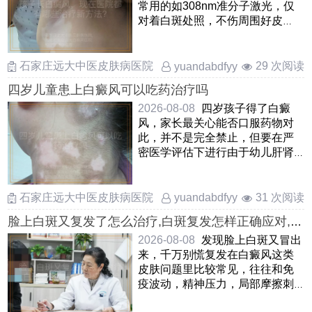
常用的如308nm准分子激光，仅
对着白斑处照，不伤周围好皮
肤，孩子愿意配合还有中药熏
蒸， ……
石家庄远大中医皮肤病医院
29 次阅读
yuandabdfyy
四岁儿童患上白癜风可以吃药治疗吗
2026-08-08
四岁孩子得了白癜
风，家长最关心能否口服药物对
此，并不是完全禁止，但要在严
密医学评估下进行由于幼儿肝肾
功能还在发育，一般优先考虑外
……
石家庄远大中医皮肤病医院
31 次阅读
yuandabdfyy
脸上白斑又复发了怎么治疗,白斑复发怎样正确应对,脸
上白癜风复发处理方式
2026-08-08
发现脸上白斑又冒出
来，千万别慌复发在白癜风这类
皮肤问题里比较常见，往往和免
疫波动，精神压力，局部摩擦刺
激等因素有关当前要紧的是先