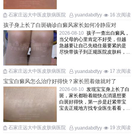
期白癜风，其实不用太焦虑，这
……
石家庄远大中医皮肤病医院
16 次阅读
yuandabdfyy
孩子身上长了白斑确诊白癜风家长如何冷静应对
2026-08-10
孩子一查出白癜风，
当父母的心里肯定不好受，但越
急越要让自己先稳住最要紧的是
尽快带孩子到正规医院皮肤科，
把白斑的范围和情况摸清楚 ……
石家庄远大中医皮肤病医院
17 次阅读
yuandabdfyy
宝宝白癜风怎么治疗好得快？家长照着做就对了
2026-08-10
发现宝宝身上长了白
斑，家长都盼着能快点消退想要
白斑好得快，第一步是赶紧带宝
宝去正规地方找专业医生看看，
弄清楚到底是不是白癜风，别
……
石家庄远大中医皮肤病医院
19 次阅读
yuandabdfyy