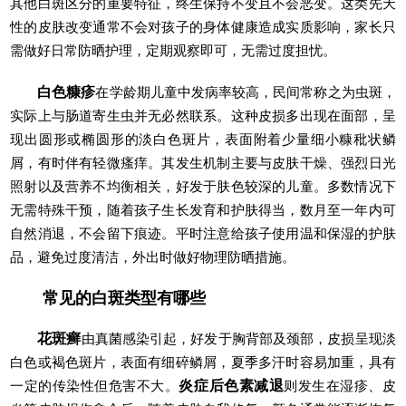
其他白斑区分的重要特征，终生保持不变且不会恶变。这类先天
性的皮肤改变通常不会对孩子的身体健康造成实质影响，家长只
需做好日常防晒护理，定期观察即可，无需过度担忧。
白色糠疹
在学龄期儿童中发病率较高，民间常称之为虫斑，
实际上与肠道寄生虫并无必然联系。这种皮损多出现在面部，呈
现出圆形或椭圆形的淡白色斑片，表面附着少量细小糠秕状鳞
屑，有时伴有轻微瘙痒。其发生机制主要与皮肤干燥、强烈日光
照射以及营养不均衡相关，好发于肤色较深的儿童。多数情况下
无需特殊干预，随着孩子生长发育和护肤得当，数月至一年内可
自然消退，不会留下痕迹。平时注意给孩子使用温和保湿的护肤
品，避免过度清洁，外出时做好物理防晒措施。
常见的白斑类型有哪些
花斑癣
由真菌感染引起，好发于胸背部及颈部，皮损呈现淡
白色或褐色斑片，表面有细碎鳞屑，夏季多汗时容易加重，具有
一定的传染性但危害不大。
炎症后色素减退
则发生在湿疹、皮