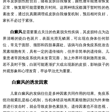
炎等皮肤损伤愈合后，随着皮肤自我修复，颜色通常能逐渐恢复
正常，恢复期可能需要数月时间。这两种情况都属于暂时性的色
素改变，通过抗真菌调理或皮肤自我修复机制，预后相对良好，
家长不必过于紧张。
白癜风
是需要重点关注的色素脱失性疾病，其皮损特点为边
界清晰的瓷白色斑片，表面光滑无鳞屑，可出现在身体任何部
位，常见于面部、颈部和四肢暴露处。该病与自身免疫系统攻击
黑素细胞有关，具有一定的遗传倾向，但并非简单的遗传病。儿
童患者常因免疫系统尚未发育完善，加上外界环境刺激而发病。
若不及时干预，白斑可能逐渐扩大或出现新的皮损，影响孩子的
外观形象和心理发育，早诊早治尤为重要。
白癜风的诱发因素
儿童白癜风的发病往往是多种因素共同作用的结果。免疫系
统功能紊乱是核心机制，当机体错误地将黑素细胞识别为外来物
质进行攻击时，就会导致皮肤色素脱失。遗传因素也不容忽视，