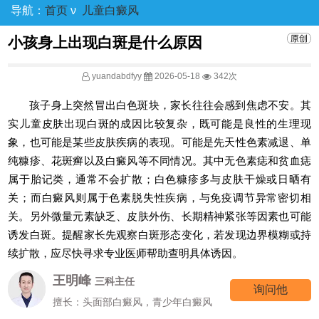
导航：
首页
ν
儿童白癜风
小孩身上出现白斑是什么原因
yuandabdfyy
2026-05-18
342次
孩子身上突然冒出白色斑块，家长往往会感到焦虑不安。其
实儿童皮肤出现白斑的成因比较复杂，既可能是良性的生理现
象，也可能是某些皮肤疾病的表现。可能是先天性色素减退、单
纯糠疹、花斑癣以及白癜风等不同情况。其中无色素痣和贫血痣
属于胎记类，通常不会扩散；白色糠疹多与皮肤干燥或日晒有
关；而白癜风则属于色素脱失性疾病，与免疫调节异常密切相
关。另外微量元素缺乏、皮肤外伤、长期精神紧张等因素也可能
诱发白斑。提醒家长先观察白斑形态变化，若发现边界模糊或持
续扩散，应尽快寻求专业医师帮助查明具体诱因。
王明峰
三科主任
询问他
擅长：头面部白癜风，青少年白癜风