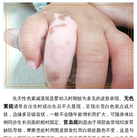
先天性色素减退斑是婴幼儿时期较为多见的皮肤表现。
无色
素痣
通常在出生时或出生后不久显现，呈现出苍白色斑点或片
状，边缘多呈锯齿状，一般不会随年龄增长而扩大，可随身体比
例同步生长但面积相对固定。
贫血痣
则是由于局部血管组织发育
缺陷导致，摩擦患处时周围皮肤发红而白斑处颜色不变，这是与