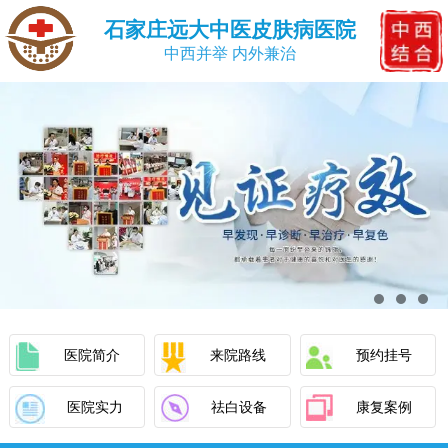
石家庄远大中医皮肤病医院
中西并举 内外兼治
医院简介
来院路线
预约挂号
医院实力
祛白设备
康复案例