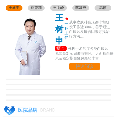
王树申
刘惠莉
王明峰
李洪燕
高霞
王
★
从事皮肤科临床诊疗和研
一
树
发工作近30年，善于通过
科
白癜风发病诱因来寻找治
主
疗方法....
任
申
擅长
外科手术治疗各类白癜风，
尤其是对顽固型白癜风、大面积白癜
风及稳定期白癜风经验丰富
快速问诊
医院品牌
BRAND