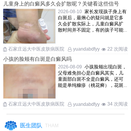
儿童身上的白癜风多久会扩散呢？关键看这些信号
2026-08-10
家长发现孩子身上有
白斑后，最揪心的疑问就是它多
久会扩散实际上，儿童白癜风扩
散时间并不固定，有的孩子可能
在几周内白斑边界就模糊并 ……
石家庄远大中医皮肤病医院
22 次阅读
yuandabdfyy
小孩的脸颊有白斑是白癜风吗
2026-08-09
小孩脸颊出现白斑，
父母难免担心是白癜风其实，儿
童面部白斑不全是白癜风，还可
能是单纯糠疹（桃花癣），花斑
癣，贫血痣等情况白癜风白斑边
界清 ……
石家庄远大中医皮肤病医院
34 次阅读
yuandabdfyy
医生团队
THAM