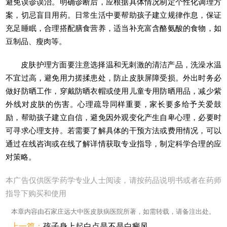
避免误诊误治。明确诊断后，应根据具体情况制定个性化调理方
案，切忌盲目用药。日常生活中要帮助孩子建立规律作息，保证
充足睡眠，合理搭配膳食营养，适当补充富含酪氨酸的食物，如
豆制品、瘦肉等。
皮肤护理方面要注意选择温和无刺激的清洁产品，洗澡水温
不宜过高，避免用力搓揉患处，防止皮肤屏障受损。外出时务必
做好防晒工作，穿戴防晒衣帽或使用儿童专用防晒用品，减少紫
外线对皮肤的伤害。心理疏导同样重要，家长要多给予关爱鼓
励，帮助孩子建立自信，避免因外观变化产生自卑心理，必要时
可寻求心理支持。若需要了解具体的干预方法或费用情况，可以
通过在线咨询或在线了解详情获取专业指导，制定科学合理的应
对策略。
本广告仅供医学药学专业人士阅读，请按药品说明书或者在药师
指导下购买和使用
本章内容由石家庄远大中医皮肤病医院所著，如需转载，请备注出处。
上一篇：
孩子身上起白点是不是白癜风