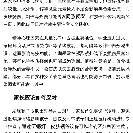
若家族中有类似病史，孩子患病概率会相应增加，但遗传概率相
对较低。此外铜、锌等微量元素摄入不足会影响黑色素合成，而
皮肤烧伤、割伤等外伤可能诱发
同形反应
，在损伤部位出现新的
白斑，因此孩子日常活动中要注意安全防护。
精神心理因素在儿童发病中占据重要地位。学业压力过大、
家庭环境紧张或遭受惊吓等情绪波动，都可能导致神经内分泌失
调，进而影响免疫功能。长期暴露在强烈紫外线下会损伤黑素细
胞，某些化学物质接触也可能成为诱因。值得注意的是，偏食挑
食导致的营养不良，会使皮肤失去必要的营养支持，增加患病风
险。部分儿童在接种疫苗或患重感冒后也可能诱发白斑，提示感
染因素可能参与其中。
家长应该如何应对
发现孩子皮肤出现异常白斑时，家长首先要保持冷静，避免
过度焦虑情绪影响孩子。提议及时带孩子到正规医疗机构进行专
业筛查，通过
伍德灯
、
皮肤镜
等设备可以准确区分白斑性质，