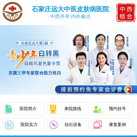
石家庄远大中医皮肤病医院
中西并举 内外兼治
医院简介
来院路线
预约挂号
医院实力
祛白设备
康复案例