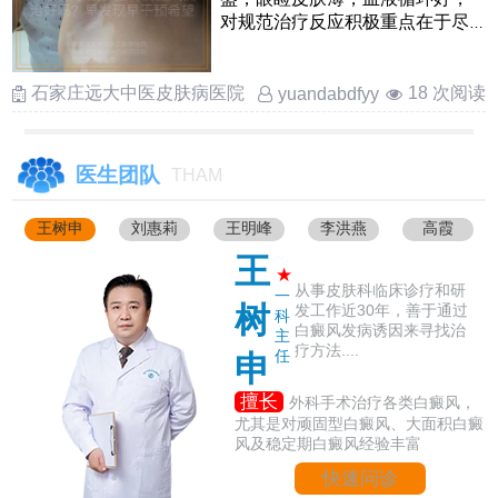
对规范治疗反应积极重点在于尽
早安全干预，采用温和光疗和
……
石家庄远大中医皮肤病医院
18 次阅读
yuandabdfyy
医生团队
THAM
王树申
刘惠莉
王明峰
李洪燕
高霞
王
★
从事皮肤科临床诊疗和研
一
树
发工作近30年，善于通过
科
白癜风发病诱因来寻找治
主
疗方法....
任
申
擅长
外科手术治疗各类白癜风，
尤其是对顽固型白癜风、大面积白癜
风及稳定期白癜风经验丰富
快速问诊