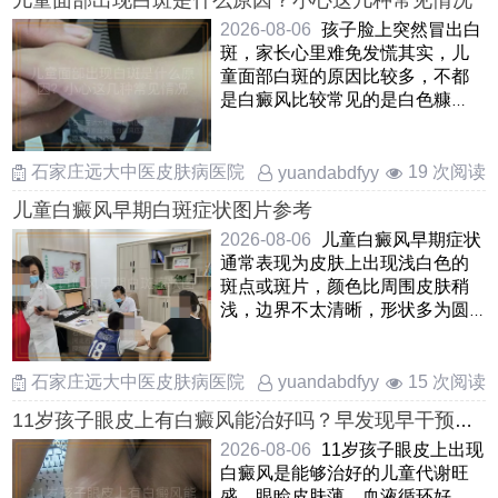
儿童面部出现白斑是什么原因？小心这几种常见情况
2026-08-06
孩子脸上突然冒出白
斑，家长心里难免发慌其实，儿
童面部白斑的原因比较多，不都
是白癜风比较常见的是白色糠
疹，也叫单纯糠疹，看上去边界
不 ……
石家庄远大中医皮肤病医院
19 次阅读
yuandabdfyy
儿童白癜风早期白斑症状图片参考
2026-08-06
儿童白癜风早期症状
通常表现为皮肤上出现浅白色的
斑点或斑片，颜色比周围皮肤稍
浅，边界不太清晰，形状多为圆
形或椭圆形这些白斑表面光 ……
石家庄远大中医皮肤病医院
15 次阅读
yuandabdfyy
11岁孩子眼皮上有白癜风能治好吗？早发现早干预希
望大
2026-08-06
11岁孩子眼皮上出现
白癜风是能够治好的儿童代谢旺
盛，眼睑皮肤薄，血液循环好，