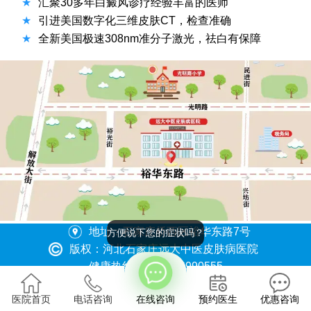
★
汇聚30多年白癜风诊疗经验丰富的医师
★
引进美国数字化三维皮肤CT，检查准确
★
全新美国极速308nm准分子激光，祛白有保障
地址：石家庄桥西区裕华东路7号
方便说下您的症状吗？
版权：河北石家庄远大中医皮肤病医院
健康热线：0311-86990555
冀ICP备2023015620号
医院首页
电话咨询
在线咨询
预约医生
优惠咨询