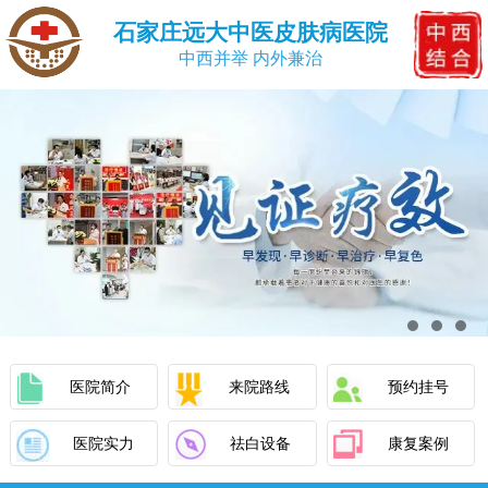
石家庄远大中医皮肤病医院
中西并举 内外兼治
医院简介
来院路线
预约挂号
医院实力
祛白设备
康复案例