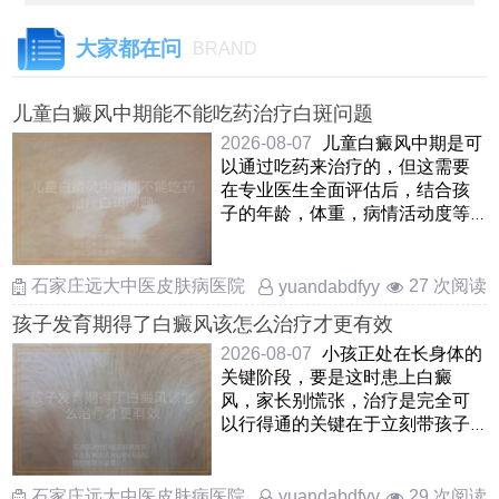
大家都在问
BRAND
儿童白癜风中期能不能吃药治疗白斑问题
2026-08-07
儿童白癜风中期是可
以通过吃药来治疗的，但这需要
在专业医生全面评估后，结合孩
子的年龄，体重，病情活动度等
因素来综合判断口服药物在这
……
石家庄远大中医皮肤病医院
27 次阅读
yuandabdfyy
孩子发育期得了白癜风该怎么治疗才更有效
2026-08-07
小孩正处在长身体的
关键阶段，要是这时患上白癜
风，家长别慌张，治疗是完全可
以行得通的关键在于立刻带孩子
去正规地方查清楚，抓住早期这
……
石家庄远大中医皮肤病医院
29 次阅读
yuandabdfyy