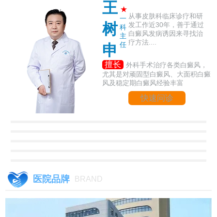
王
★
从事皮肤科临床诊疗和研
一
树
发工作近30年，善于通过
科
白癜风发病诱因来寻找治
主
疗方法....
任
申
擅长
外科手术治疗各类白癜风，
尤其是对顽固型白癜风、大面积白癜
风及稳定期白癜风经验丰富
快速问诊
医院品牌
BRAND