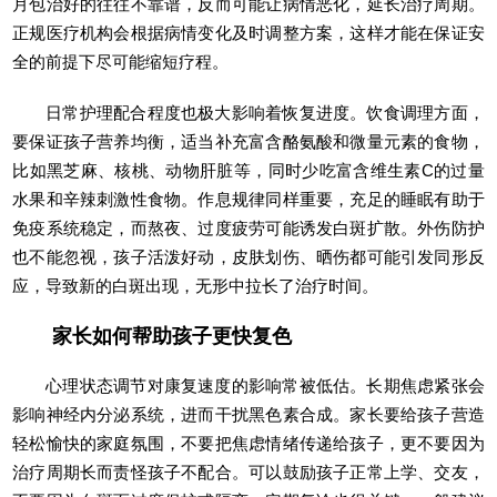
月包治好的往往不靠谱，反而可能让病情恶化，延长治疗周期。
正规医疗机构会根据病情变化及时调整方案，这样才能在保证安
全的前提下尽可能缩短疗程。
日常护理配合程度也极大影响着恢复进度。饮食调理方面，
要保证孩子营养均衡，适当补充富含酪氨酸和微量元素的食物，
比如黑芝麻、核桃、动物肝脏等，同时少吃富含维生素C的过量
水果和辛辣刺激性食物。作息规律同样重要，充足的睡眠有助于
免疫系统稳定，而熬夜、过度疲劳可能诱发白斑扩散。外伤防护
也不能忽视，孩子活泼好动，皮肤划伤、晒伤都可能引发同形反
应，导致新的白斑出现，无形中拉长了治疗时间。
家长如何帮助孩子更快复色
心理状态调节对康复速度的影响常被低估。长期焦虑紧张会
影响神经内分泌系统，进而干扰黑色素合成。家长要给孩子营造
轻松愉快的家庭氛围，不要把焦虑情绪传递给孩子，更不要因为
治疗周期长而责怪孩子不配合。可以鼓励孩子正常上学、交友，