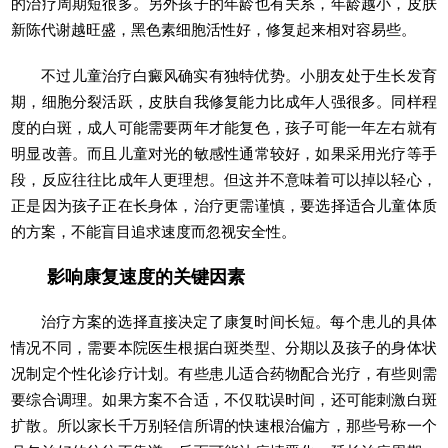
的治疗周期短很多。另外孩子的年龄也有关系，年龄越小，皮肤
新陈代谢越旺盛，黑色素细胞活性好，修复起来相对容易些。
不过儿童治疗白癜风确实有独特优势。小朋友处于生长发育
期，细胞分裂活跃，皮肤自我修复能力比成年人强很多。同样程
度的白斑，成人可能需要两年才能复色，孩子可能一年左右就有
明显改善。而且儿童对光的敏感性通常较好，如果采用光疗等手
段，反应往往比成年人更理想。但这并不意味着可以掉以轻心，
正是因为孩子正在长身体，治疗更需谨慎，要选择适合儿童体质
的方案，不能盲目追求速度而忽视安全性。
影响康复速度的关键因素
治疗方案的选择直接决定了康复时间长短。每个患儿的具体
情况不同，需要本院医生根据白斑类型、分期以及孩子的身体状
况制定个性化诊疗计划。有些患儿适合药物配合光疗，有些则需
要综合调理。如果方案不合适，不仅耽误时间，还可能刺激白斑
扩散。所以家长千万别轻信所谓的快速根治偏方，那些号称一个