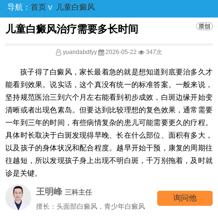
导航：
首页
ν
儿童白癜风
儿童白癜风治疗需要多长时间
yuandabdfyy
2026-05-22
347次
孩子得了白癜风，家长最着急的就是想知道到底要治多久才
能看到效果。说实话，这个真没有统一的标准答案。一般来说，
坚持规范医治三到六个月左右能看到初步成效，白斑边缘开始变
清晰或者出现色素岛。但要达到比较理想的复色效果，通常需要
一年到三年的时间，有些病情复杂的患儿可能需要更久的疗程。
具体时长取决于白斑发现得早晚、长在什么部位、面积有多大，
以及孩子的身体状况和配合程度。越早开始干预，康复的周期往
往越短，所以发现孩子身上出现不明白斑，千万别拖着，及时就
诊是关键。
王明峰
三科主任
询问他
擅长：头面部白癜风，青少年白癜风