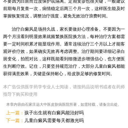
不要因为白斑而过度保护或隔离。定期复诊也很关键，一般建议
前期每月复查一次，病情稳定后两三个月一次，这样医生能及时
掌握恢复情况，调整治疗强度，避免无效治疗浪费时间。
治疗白癜风是场持久战，家长要做好心理准备。不要因为一
两个月没看到明显效果就频繁换医院换方法，每种治疗方案都需
要一定时间积累才能显现作用。通常连续治疗三个月以上才能客
观评价疗效，如果确实无效再考虑调整。治疗期间要详细记录白
斑变化，拍照对比，这样既能看到细微进步增强信心，也方便医
生判断疗效。记住，只要坚持规范治疗，大部分儿童白癜风都能
获得满意效果，关键是保持耐心，给皮肤足够的修复时间。
本广告仅供医学药学专业人士阅读，请按药品说明书或者在药师
指导下购买和使用
本章内容由石家庄远大中医皮肤病医院所著，如需转载，请备注出处。
上一篇：
孩子出生就有白癜风能治好吗
下一篇：
儿童白癜风需要每天都激光吗