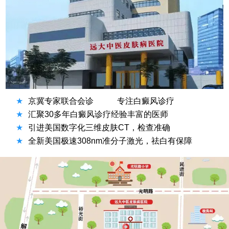
★
京冀专家联合会诊
专注白癜风诊疗
★
汇聚30多年白癜风诊疗经验丰富的医师
★
引进美国数字化三维皮肤CT，检查准确
★
全新美国极速308nm准分子激光，祛白有保障