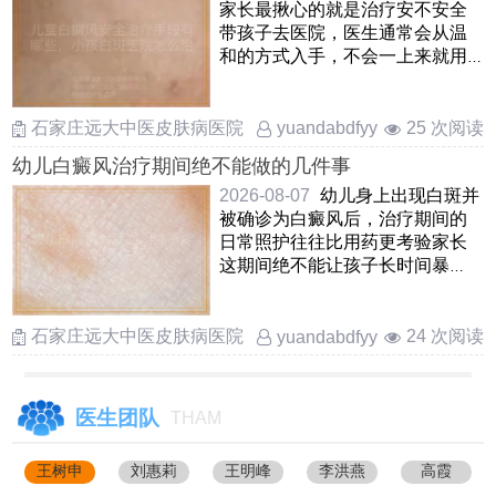
家长最揪心的就是治疗安不安全
带孩子去医院，医生通常会从温
和的方式入手，不会一上来就用
猛药针对儿童，临床上多选用
……
石家庄远大中医皮肤病医院
25 次阅读
yuandabdfyy
幼儿白癜风治疗期间绝不能做的几件事
2026-08-07
幼儿身上出现白斑并
被确诊为白癜风后，治疗期间的
日常照护往往比用药更考验家长
这期间绝不能让孩子长时间暴
晒，哪怕是阴天也要做好物 ……
石家庄远大中医皮肤病医院
24 次阅读
yuandabdfyy
医生团队
THAM
王树申
刘惠莉
王明峰
李洪燕
高霞