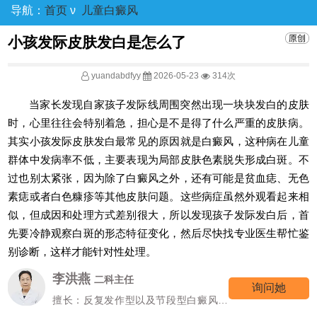
导航：
首页
ν
儿童白癜风
小孩发际皮肤发白是怎么了
yuandabdfyy
2026-05-23
314次
当家长发现自家孩子发际线周围突然出现一块块发白的皮肤
时，心里往往会特别着急，担心是不是得了什么严重的皮肤病。
其实小孩发际皮肤发白最常见的原因就是白癜风，这种病在儿童
群体中发病率不低，主要表现为局部皮肤色素脱失形成白斑。不
过也别太紧张，因为除了白癜风之外，还有可能是贫血痣、无色
素痣或者白色糠疹等其他皮肤问题。这些病症虽然外观看起来相
似，但成因和处理方式差别很大，所以发现孩子发际发白后，首
先要冷静观察白斑的形态特征变化，然后尽快找专业医生帮忙鉴
别诊断，这样才能针对性处理。
李洪燕
二科主任
询问她
擅长：反复发作型以及节段型白癜风诊
疗