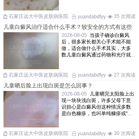
这些白斑常常先出现在面部 ……
石家庄远大中医皮肤病医院
35 次阅读
yuandabdfyy
儿童白癜风治疗适合什么手术？较安全的方式有这些
2026-08-05
当孩子确诊白癜风
后，很多家长都关心手术能不能
做，适合做什么手术其实，大多
数儿童白癜风通过药物和光疗就
能控制，手术并不是优先选择如
……
石家庄远大中医皮肤病医院
27 次阅读
yuandabdfyy
儿童晒后脸上出现白斑是怎么回事？
2026-08-05
儿童晒完太阳脸上出
现一块块浅白斑，许多父母下意
识担心是白癜风但这种情况多数
是白色糠疹，也叫单纯糠疹或“桃
花癣”，和皮肤干燥，日晒 ……
石家庄远大中医皮肤病医院
30 次阅读
yuandabdfyy