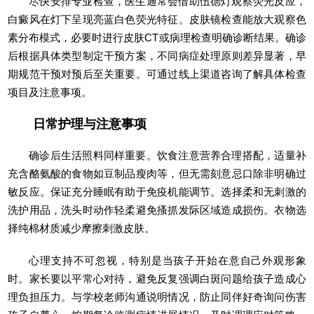
尽快安排专业检查，医生通常会借助伍德灯观察荧光反应，
白癜风在灯下呈现亮蓝白色荧光特征。皮肤镜检查能放大观察色
素分布模式，必要时进行皮肤CT或病理检查明确诊断结果。确诊
后根据具体类型制定干预方案，不同病症处理原则差异显著，早
期规范干预对预后至关重要。可通过线上渠道咨询了解具体检查
项目及注意事项。
日常护理与注意事项
确诊后生活照料同样重要。饮食注意营养合理搭配，适量补
充含酪氨酸的食物如豆制品瘦肉等，但无需刻意忌口除非明确过
敏反应。保证充分睡眠有助于免疫机能调节。选择柔和无刺激的
洗护用品，洗头时动作轻柔避免搔抓发际区域造成损伤。衣物选
择纯棉材质减少摩擦刺激皮肤。
心理支持不可忽视，特别是当孩子开始在意自己外观形象
时。家长要以平常心对待，避免反复强调白斑问题给孩子造成心
理负担压力。与学校老师沟通说明情况，防止同伴好奇询问伤害