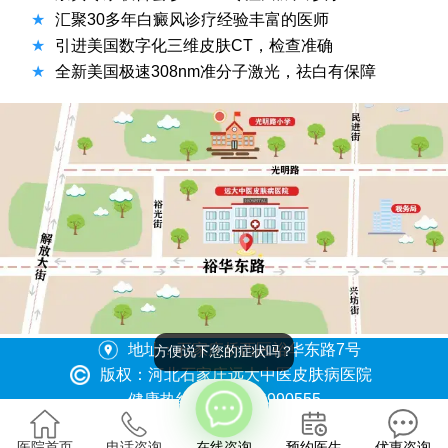
★
汇聚30多年白癜风诊疗经验丰富的医师
★
引进美国数字化三维皮肤CT，检查准确
★
全新美国极速308nm准分子激光，祛白有保障
地址：石家庄桥西区裕华东路7号
方便说下您的症状吗？
版权：河北石家庄远大中医皮肤病医院
健康热线：0311-86990555
冀ICP备2023015620号
医院首页
电话咨询
在线咨询
预约医生
优惠咨询