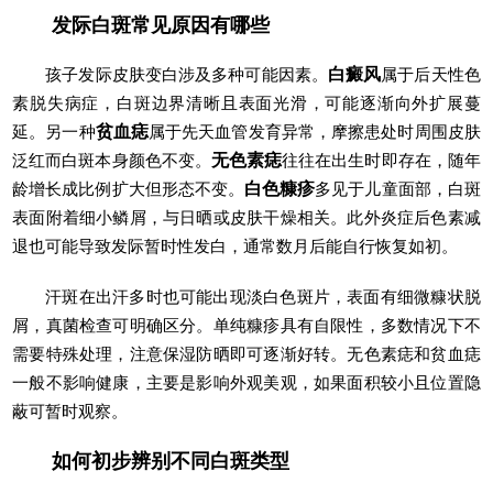
发际白斑常见原因有哪些
孩子发际皮肤变白涉及多种可能因素。
白癜风
属于后天性色
素脱失病症，白斑边界清晰且表面光滑，可能逐渐向外扩展蔓
延。另一种
贫血痣
属于先天血管发育异常，摩擦患处时周围皮肤
泛红而白斑本身颜色不变。
无色素痣
往往在出生时即存在，随年
龄增长成比例扩大但形态不变。
白色糠疹
多见于儿童面部，白斑
表面附着细小鳞屑，与日晒或皮肤干燥相关。此外炎症后色素减
退也可能导致发际暂时性发白，通常数月后能自行恢复如初。
汗斑在出汗多时也可能出现淡白色斑片，表面有细微糠状脱
屑，真菌检查可明确区分。单纯糠疹具有自限性，多数情况下不
需要特殊处理，注意保湿防晒即可逐渐好转。无色素痣和贫血痣
一般不影响健康，主要是影响外观美观，如果面积较小且位置隐
蔽可暂时观察。
如何初步辨别不同白斑类型