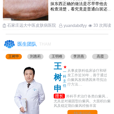
抹东西正确的做法是尽早带他去
检查清楚，看究竟是普通白斑还
是白癜风如果是儿童白癜风 ……
石家庄远大中医皮肤病医院
33 次阅读
yuandabdfyy
医生团队
THAM
王树申
刘惠莉
王明峰
李洪燕
高霞
王
★
从事皮肤科临床诊疗和研
一
树
发工作近30年，善于通过
科
白癜风发病诱因来寻找治
主
疗方法....
任
申
擅长
外科手术治疗各类白癜风，
尤其是对顽固型白癜风、大面积白癜
风及稳定期白癜风经验丰富
快速问诊