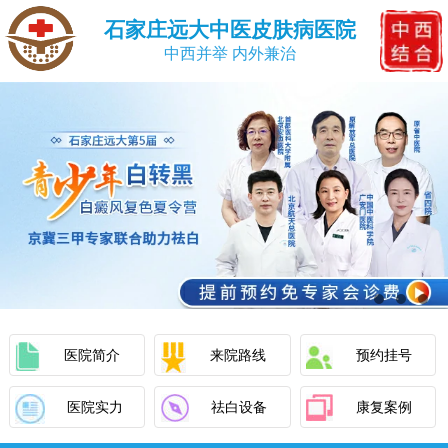
石家庄远大中医皮肤病医院
中西并举 内外兼治
医院简介
来院路线
预约挂号
医院实力
祛白设备
康复案例