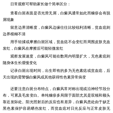
日常观察可帮助家长做个简单区分：
查看白斑表面是否光滑无屑，白癜风通常如此而糠疹会有脱
屑现象
留意边界清晰度，白癜风边缘往往比较锐利清晰，贫血痣则
边界模糊不清
用手轻揉或摩擦白斑区域，贫血痣不会变红而周围皮肤充血
发红，白癜风在摩擦后可能轻微发红
观察发展速度，白癜风可能在数周内明显扩大，无色素痣则
随身体生长缓慢变化
记录白斑出现时间，出生即有的多为无色素痣或贫血痣，后
天出现的需警惕白癜风或其他获得性色素异常病变
还要注意白斑分布特点，白癜风常对称出现或沿神经节段分
布，可累及毛发变白。单纯糠疹多局限于面部尤其是双颊和额头
靠近发际处。阳光照射后的反应也有差异，白癜风患处由于缺乏
黑色素保护容易晒伤发红，而贫血痣对日光反应与正常皮肤无