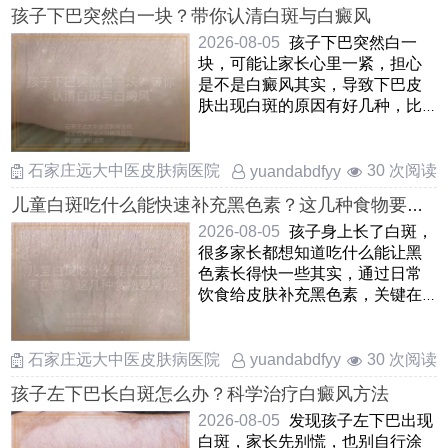
孩子下巴突然白一块？带你认清白斑与白癜风
2026-08-05
孩子下巴突然白一
块，可能让家长心里一紧，担心
是不是白癜风其实，导致下巴皮
肤出现白斑的原因有好几种，比
如常见的白色糠疹，花斑癣，贫
血痣 ……
石家庄远大中医皮肤病医院
30 次阅读
yuandabdfyy
儿童白斑吃什么能快速补充黑色素？这几种食物要常
吃
2026-08-05
孩子身上长了白斑，
很多家长都想知道吃什么能让黑
色素长得快一些其实，通过日常
饮食给皮肤补充黑色素，关键在
于多摄入富含酪氨酸和铜，锌
……
石家庄远大中医皮肤病医院
30 次阅读
yuandabdfyy
孩子左下巴长白斑怎么办？科学治疗白癜风方法
2026-08-05
发现孩子左下巴出现
白斑，家长先别慌，也别自行涂