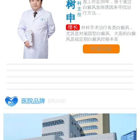
树
发工作近30年，善于通过
科
白癜风发病诱因来寻找治
主
疗方法....
任
申
擅长
外科手术治疗各类白癜风，
尤其是对顽固型白癜风、大面积白癜
风及稳定期白癜风经验丰富
快速问诊
医院品牌
BRAND