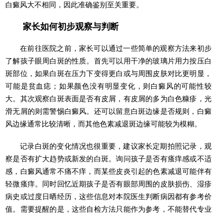
白癜风大不相同，因此准确鉴别至关重要。
家长如何初步观察与判断
在前往医院之前，家长可以通过一些简单的观察方法来初步
了解孩子眼周白斑的性质。首先可以用干净的玻璃片用力按压白
斑部位，如果白斑在压力下变得更白或与周围皮肤对比更明显，
可能是贫血痣；如果颜色没有明显变化，则白癜风的可能性较
大。其次观察白斑表面是否有皮屑，有皮屑的多为白色糠疹，光
滑无屑的则需警惕白癜风。还可以留意白斑边缘是否规则，白癜
风边缘通常比较清晰，而其他色素减退斑边缘可能较为模糊。
记录白斑的变化情况也很重要，建议家长定期拍照记录，观
察是否有扩大趋势或新发的白斑。询问孩子是否有瘙痒感或不适
感，白癜风通常不痛不痒，而某些皮炎引起的色素减退可能伴有
轻微瘙痒。同时回忆近期孩子是否有眼部周围的皮肤损伤、湿疹
病史或过度日晒经历，这些信息对本院医生判断病因都有参考价
值。需要提醒的是，这些自检方法只能作为参考，不能替代专业