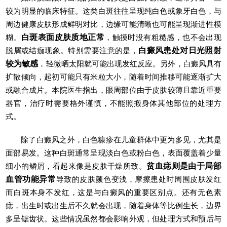
较为明显的临床特征。这类白斑往往呈现纯白色或象牙白色，与
周边健康皮肤形成鲜明对比，边缘可能清晰也可能呈现渐进性模
糊。
白斑表面皮肤质地正常
，触摸时没有粗糙感，也不会出现
脱屑或结痂现象。特别需要注意的是，
白癜风患处对日光照射
较为敏感
，轻微晒太阳就可能出现发红反应。另外，白癜风具有
扩散倾向，起初可能只有米粒大小，随着时间推移可能逐渐扩大
或融合成片。本院医生指出，眼周部位由于皮肤较薄且靠近重要
器官，治疗时需要格外谨慎，不能照搬身体其他部位的处理方
式。
除了白癜风之外，白色糠疹在儿童群体中更为多见，尤其是
面部易发。这种白斑通常呈现淡白色或粉白色，表面覆盖着少量
细小的鳞屑，看起来像是皮肤干燥所致。
贫血痣则是由于局部
血管功能异常
导致的皮肤颜色变浅，摩擦患处时周围皮肤发红
而白斑本身不发红，这是与白癜风的重要区别点。还有无色素
痣，出生时或出生后不久就会出现，随着身体等比例生长，边界
多呈锯齿状。这些情况虽然都会影响外观，但处理方式和预后与