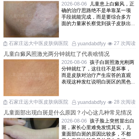
2026-08-06
儿童患上白癜风，正
确的治疗思路绝不是单靠某一项
手段就能完成，而是要综合多方
面的力量家长察觉到孩子皮肤出
现白斑后，先别自乱阵脚，应
……
石家庄远大中医皮肤病医院
27 次阅读
yuandabdfyy
儿童白癜风照激光两分钟就红了代表啥情况
2026-08-06
孩子白斑照激光刚两
分钟就红了，这往往不是坏事，
而是皮肤对治疗产生应答的直观
表现这种发红说明白斑区的黑色
素细胞正在被“叫醒”，局 ……
石家庄远大中医皮肤病医院
28 次阅读
yuandabdfyy
儿童面部出现白斑是什么原因？小心这几种常见情况
2026-08-06
孩子脸上突然冒出白
斑，家长心里难免发慌其实，儿
童面部白斑的原因比较多，不都