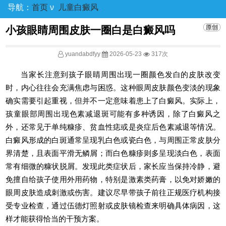
导航：
首页
ν
儿童白癜风
小孩眼睛周围皮肤一圈白是白癜风吗
yuandabdfyy
2026-05-23
317次
当家长注意到孩子眼睛周围出现一圈颜色发白的皮肤改变
时，内心往往会充满焦虑与困惑。这种眼周皮肤颜色变淡的现象
确实需要引起重视，但并不一定意味着患上了白癜风。实际上，
孩童眼部周围出现色素减退斑可能有多种诱因，除了白癜风之
外，还常见于单纯糠疹、贫血性痣或是炎症后色素减退等情况。
白癜风形成的白斑通常呈现乳白色或瓷白色，与周围正常皮肤分
界清楚，且表面平滑无鳞屑；而白色糠疹则多呈现淡白色，表面
常有细微的糠状脱屑。发现此类症状后，家长应当保持冷静，避
免擅自给孩子使用外用药物，特别是激素类药膏，以免对娇嫩的
眼周皮肤造成刺激或伤害。建议尽早带孩子前往正规医疗机构接
受专业检查，通过伍德灯照射或皮肤镜检查来明确具体病因，这
样才能获得恰当的干预方案。