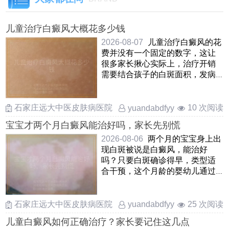
儿童治疗白癜风大概花多少钱
2026-08-07
儿童治疗白癜风的花
费并没有一个固定的数字，这让
很多家长揪心实际上，治疗开销
需要结合孩子的白斑面积，发病
部位，病情阶段以及所选择的
……
石家庄远大中医皮肤病医院
10 次阅读
yuandabdfyy
宝宝才两个月白癜风能治好吗，家长先别慌
2026-08-06
两个月的宝宝身上出
现白斑被说是白癜风，能治好
吗？只要白斑确诊得早，类型适
合干预，这个月龄的婴幼儿通过
温和调理是能够慢慢改善甚至让
……
石家庄远大中医皮肤病医院
25 次阅读
yuandabdfyy
儿童白癜风如何正确治疗？家长要记住这几点