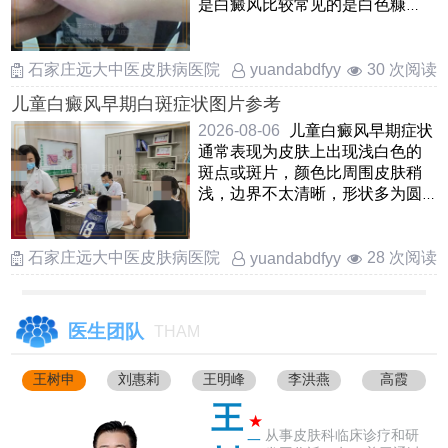
是白癜风比较常见的是白色糠
疹，也叫单纯糠疹，看上去边界
不 ……
石家庄远大中医皮肤病医院
30 次阅读
yuandabdfyy
儿童白癜风早期白斑症状图片参考
2026-08-06
儿童白癜风早期症状
通常表现为皮肤上出现浅白色的
斑点或斑片，颜色比周围皮肤稍
浅，边界不太清晰，形状多为圆
形或椭圆形这些白斑表面光 ……
石家庄远大中医皮肤病医院
28 次阅读
yuandabdfyy
医生团队
THAM
王树申
刘惠莉
王明峰
李洪燕
高霞
王
★
从事皮肤科临床诊疗和研
一