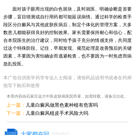
面对孩子眼周出现的白色斑块，及时就医、明确诊断是首要
步骤，盲目猜测或自行用药都可能延误病情。通过科学的检查手
段区分白癜风与其他皮肤疾病后，制定个体化的管理方案，大多
数患儿都能获得良好的控制效果。家长需要保持耐心和信心，配
合本院医生的治疗建议，同时给予孩子充分的情感支持，共同度
过这个特殊阶段。记住，早期发现、规范处理是改善预后的关键
因素，不要因为害怕确诊而逃避检查，也不要因为一时焦虑而病
急乱投医。
本广告仅供医学药学专业人士阅读，请按药品说明书或者在药师
指导下购买和使用
本章内容由石家庄远大中医皮肤病医院所著，如需转载，请备注出处。
上一篇：
儿童白癜风做黑色素种植有危害吗
下一篇：
儿童白癜风植皮手术风险大吗
大家都在问
BRAND