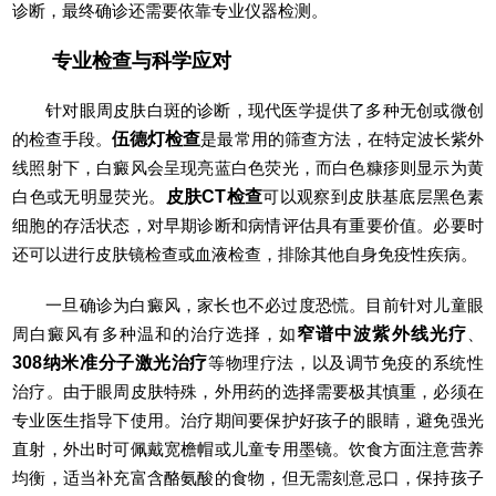
诊断，最终确诊还需要依靠专业仪器检测。
专业检查与科学应对
针对眼周皮肤白斑的诊断，现代医学提供了多种无创或微创
的检查手段。
伍德灯检查
是最常用的筛查方法，在特定波长紫外
线照射下，白癜风会呈现亮蓝白色荧光，而白色糠疹则显示为黄
白色或无明显荧光。
皮肤CT检查
可以观察到皮肤基底层黑色素
细胞的存活状态，对早期诊断和病情评估具有重要价值。必要时
还可以进行皮肤镜检查或血液检查，排除其他自身免疫性疾病。
一旦确诊为白癜风，家长也不必过度恐慌。目前针对儿童眼
周白癜风有多种温和的治疗选择，如
窄谱中波紫外线光疗
、
308纳米准分子激光治疗
等物理疗法，以及调节免疫的系统性
治疗。由于眼周皮肤特殊，外用药的选择需要极其慎重，必须在
专业医生指导下使用。治疗期间要保护好孩子的眼睛，避免强光
直射，外出时可佩戴宽檐帽或儿童专用墨镜。饮食方面注意营养
均衡，适当补充富含酪氨酸的食物，但无需刻意忌口，保持孩子