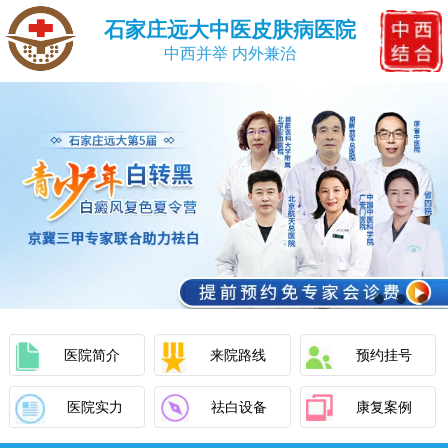
石家庄远大中医皮肤病医院
中西并举 内外兼治
医院简介
来院路线
预约挂号
医院实力
祛白设备
康复案例