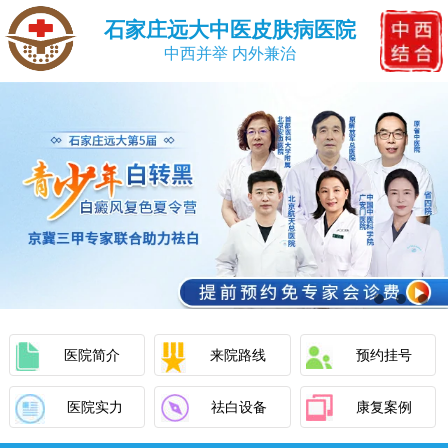
石家庄远大中医皮肤病医院
中西并举 内外兼治
医院简介
来院路线
预约挂号
医院实力
祛白设备
康复案例