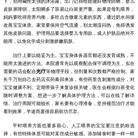
下，别用碱性太强的沐浴露。出门记得给娃做好物理防晒，婴儿
皮肤屏障弱，太阳晒多了容易让白斑更严重。如果是母乳喂养，
妈妈要吃得营养均衡，多吃点含微量元素的东西，通过奶水间接
改善宝宝体质。家里要保持空气流通，别太潮湿闷热，免得诱发
其他皮肤问题。护理用品要选择婴儿专用款，成人护肤品绝对不
能用，以免化学成分刺激娇嫩肌肤。
治疗上要以稳妥为主。宝宝身体各器官都还没发育成熟，不
能用太激进的方法。本院通常先以观察配合保守调理为主，实在
需要的话会配合
光疗
等物理手段，但剂量和次数都严格控制。家
长千万别自己去药店买药膏回来涂，有些药里含刺激性成分，对
宝宝健康不利。定期带孩子来复诊很关键，医生会根据白斑变化
随时调整方案。想进一步了解具体护理方法，可以在线了解详
情。治疗周期可能较长，家长要有心理准备，坚持规范治疗才能
看到效果，半途而废很容易前功尽弃。
平时喂养方面也要多留心。人工喂养的宝宝要注意奶粉选
择，有些特殊体质可能对某些成分敏感。添加辅食时要一样一样