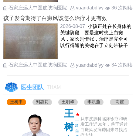
……
石家庄远大中医皮肤病医院
36 次阅读
yuandabdfyy
孩子发育期得了白癜风该怎么治疗才更有效
2026-08-07
小孩正处在长身体的
关键阶段，要是这时患上白癜
风，家长别慌张，治疗是完全可
以行得通的关键在于立刻带孩子
去正规地方查清楚，抓住早期这
……
石家庄远大中医皮肤病医院
34 次阅读
yuandabdfyy
医生团队
THAM
王树申
刘惠莉
王明峰
李洪燕
高霞
王
★
从事皮肤科临床诊疗和研
一
树
发工作近30年，善于通过
科
白癜风发病诱因来寻找治
主
疗方法....