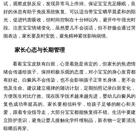
试，观察皮肤反应，发现异常马上停掉。保证宝宝充足睡眠，良
好的休息有助于免疫系统恢复。可以适当带宝宝晒早晨柔和的阳
光，促进钙质吸收，但时间控制在十分钟以内，避开中午强光时
段。注意宝宝情绪变化，虽然婴儿不会说话，但不舒服会通过哭
闹表达，家长要及时安抚，避免精神紧张影响病情。
家长心态与长期管理
看着宝宝皮肤有白斑，心里着急是肯定的，但家长的焦虑情
绪会传递给孩子。保持积极乐观的态度，对小宝宝的身心发育都
有好处。白癜风不会传染，也不会影响孩子正常长身体，更不会
危及生命。建议建立规律的随访计划，定期拍照记录白斑变化，
方便医生对比疗效。现在医学技术越来越先进，婴幼儿白癜风的
复色成功率挺高的。家长要相信科学，给孩子足够的耐心和关
爱，跟着专业指导走，大部分宝宝都能恢复得不错。生活中要建
立防护意识，避免让婴儿接触化学纤维制品，新衣物一定要清洗
晾晒后再穿。