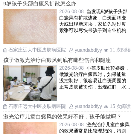
9岁孩子头部白癜风扩散怎么办
2026-08-08
当发现9岁孩子头部
白癜风有扩散迹象，白斑面积变
大或出现新斑块，家长先别过度
紧张可以尽快带孩子到专业机构
评估当前病情阶段，头皮的 ……
石家庄远大中医皮肤病医院
11 次阅读
yuandabdfyy
孩子做激光治疗白癜风到底有哪些伤害和隐患
2026-08-08
小孩皮肤比较娇嫩，
做激光治疗白癜风时，如果能量
没控制好，很容易让白斑周围的
正常皮肤被烫伤，出现红肿，水
疱甚至破皮另外，激光可能会刺
激 ……
石家庄远大中医皮肤病医院
15 次阅读
yuandabdfyy
激光治疗儿童白癜风的效果好不好，孩子能做吗？
2026-08-08
激光治疗儿童白癜风
的效果通常是比较理想的，特别