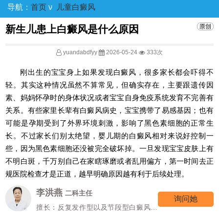
导航：
首页
ν
儿童白癜风
新生儿患上白癜风是什么原因
yuandabdfyy
2026-05-24
333次
刚出生的宝宝身上如果发现白癜风，很多家长都会吓得不
轻。其实这种情况虽然不算常见，但确实存在，主要跟遗传因
素、妈妈怀孕时的身体状况或者宝宝自身免疫系统发育不完善有
关系。有些家里长辈有白癜风病史，宝宝携带了易感基因；也有
可能是孕期受到了外界环境刺激，影响了黑色素细胞的正常生
长。不过家长们别太绝望，婴儿期的白癜风相对来说好控制一
些，因为黑色素细胞还没被完全破坏掉。一旦发现宝宝皮肤上有
不明白斑，千万别自己在家瞎琢磨或者乱用偏方，第一时间去正
规医院检查才是正道，越早明确原因越有利于后续处理。
李洪燕
二科主任
询问她
擅长：反复发作型以及节段型白癜风诊
疗