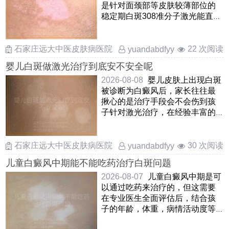
是针对面颈部等皮肤较薄部位的
稳定期白斑308准分子激光能直接
诱导白斑区域黑色素 ……
石家庄远大中医皮肤病医院
22 次阅读
yuandabdfyy
婴儿白斑做激光治疗到底安不安全呢
2026-08-08
婴儿皮肤上出现白斑
被诊断为白癜风后，家长往往最
揪心的是治疗手段会不会伤到孩
子针对激光治疗，在经验丰富的
医生操作下，规范使用低能 ……
石家庄远大中医皮肤病医院
30 次阅读
yuandabdfyy
儿童白癜风中期能不能吃药治疗白斑问题
2026-08-07
儿童白癜风中期是可
以通过吃药来治疗的，但这需要
在专业医生全面评估后，结合孩
子的年龄，体重，病情活动度等
因素来综合判断口服药物在这