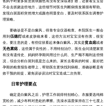
爸妈平时要多留意斑块颜色有没有变深或者扩散，还要看宝宝会
不会去抓挠这些地方，这些细节对医生判断病情发展很有帮助。
发现白斑面积突然增大或颜色明显变白，要及时联系医生调整护
理策略。
要确诊是不是白癜风，得靠专业仪器检查。本院医生一般会
用到
伍德灯
或者皮肤镜来看，这些方法对宝宝没有伤害，很安
全。要注意的是，有些症状看起来像白癜风，其实是
贫血痣
或者
无色素痣
，这些属于良性的，不用特别治疗。医生会问清楚家里
有没有遗传史、妈妈怀孕期间用过什么药、生产顺不顺利这些情
况，综合分析白斑到底是怎么来的。家长去看病的时候，最好把
孕期的检查报告都带上，帮助医生更快找到病根。准确诊断是有
效干预的前提，避免误诊误治对宝宝造成二次伤害。
日常护理要点
确定是白癜风之后，护理工作就得特别精心。衣服要选纯棉
宽松的，减少布料对患处的摩擦。洗澡水温度保持在三十七度上