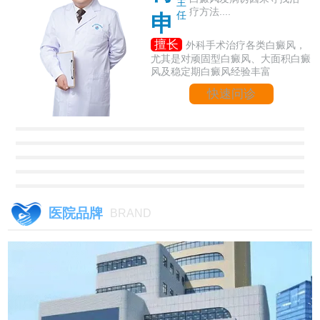
主
疗方法....
任
申
擅长
外科手术治疗各类白癜风，
尤其是对顽固型白癜风、大面积白癜
风及稳定期白癜风经验丰富
快速问诊
医院品牌
BRAND