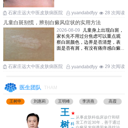
外，还可能是白色糠疹，贫血痣
或 ……
石家庄远大中医皮肤病医院
28 次阅读
yuandabdfyy
儿童白斑别慌，辨别白癜风症状的实用方法
2026-08-09
儿童身上出现白斑，
家长先不用过分焦虑可以重点观
察白斑颜色，边界是否清楚，表
面是否有屑，有没有痛痒感白癜
风的白斑一般是瓷白色或乳白
……
石家庄远大中医皮肤病医院
29 次阅读
yuandabdfyy
医生团队
THAM
王树申
刘惠莉
王明峰
李洪燕
高霞
王
★
从事皮肤科临床诊疗和研
一
树
发工作近30年，善于通过
科
白癜风发病诱因来寻找治