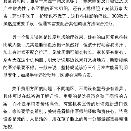
复需要时间，通常一周照一两次就够了，频繁照射反而会让皮肤
产生耐光性，甚至损伤正常组织。还有人觉得照了光就万事大
吉，药也不吃了，护理也不做了，这样往往影响疗效。308激光
虽然是重要手段，但通常需要配合其他调理方法综合治疗。
另一个常见误区是过度焦虑治疗效果。娃娃的白斑复色往往
比成人慢，尤其是脸部血液循环虽然好，但孩子好动容易出汗，
加上有时候不配合护理，见效周期可能会拉长。家长要有耐心，
别今天在这个机构照，明天听说那边效果好又换地方，断断续续
的医治最要不得。一般来说，坚持规范诊疗三个月左右能看到明
显变化，如果半年还没动静，医师会调整方案。
关于费用方面的问题，不同地区、不同设备型号会有差异，
具体可以在线咨询了解详情。重要的是选择适合孩子病情的方
案，而不是单纯看价格高低。有些机构宣传的所谓最新进口设
备，家长要学会辨别，关键是看操作医师的经验和责任心。毕竟
设备是死的，人是活的，用在孩子脸上的每一分能量都需要精准
把控。