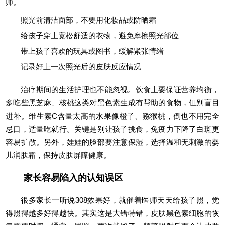
师。
照光前清洁面部，不要用化妆品或防晒霜
给孩子穿上宽松舒适的衣物，避免摩擦照光部位
带上孩子喜欢的玩具或图书，缓解紧张情绪
记录好上一次照光后的皮肤反应情况
治疗期间的生活护理也不能忽视。饮食上要保证营养均衡，
多吃些黑芝麻、核桃这类对黑色素生成有帮助的食物，但别盲目
进补。维生素C含量太高的水果像橙子、猕猴桃，倒也不用完全
忌口，适量吃就行。关键是别让孩子挑食，免疫力下降了白斑更
容易扩散。另外，娃娃的脸部要注意保湿，选择温和无刺激的婴
儿润肤霜，保持皮肤屏障健康。
家长容易陷入的认知误区
很多家长一听说308效果好，就催着医师天天给孩子照，觉
得照得越多好得越快。其实这是大错特错，皮肤黑色素细胞的恢