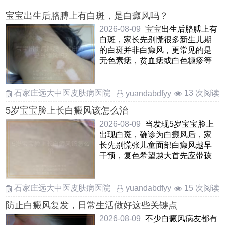
宝宝出生后胳膊上有白斑，是白癜风吗？
2026-08-09
宝宝出生后胳膊上有
白斑，家长先别慌很多新生儿期
的白斑并非白癜风，更常见的是
无色素痣，贫血痣或白色糠疹等
良性状况无色素痣通常在出 ……
石家庄远大中医皮肤病医院
13 次阅读
yuandabdfyy
5岁宝宝脸上长白癜风该怎么治
2026-08-09
当发现5岁宝宝脸上
出现白斑，确诊为白癜风后，家
长先别慌张儿童面部白癜风越早
干预，复色希望越大首先应带孩
子到正规医院皮肤科就诊，让
……
石家庄远大中医皮肤病医院
15 次阅读
yuandabdfyy
防止白癜风复发，日常生活做好这些关键点
2026-08-09
不少白癜风病友都有