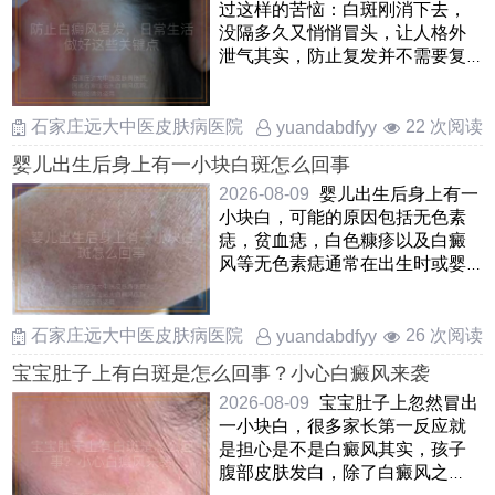
过这样的苦恼：白斑刚消下去，
没隔多久又悄悄冒头，让人格外
泄气其实，防止复发并不需要复
杂的手段，关键是把日常生活中
……
石家庄远大中医皮肤病医院
22 次阅读
yuandabdfyy
婴儿出生后身上有一小块白斑怎么回事
2026-08-09
婴儿出生后身上有一
小块白，可能的原因包括无色素
痣，贫血痣，白色糠疹以及白癜
风等无色素痣通常在出生时或婴
儿早期出现，表现为边界不清
……
石家庄远大中医皮肤病医院
26 次阅读
yuandabdfyy
宝宝肚子上有白斑是怎么回事？小心白癜风来袭
2026-08-09
宝宝肚子上忽然冒出
一小块白，很多家长第一反应就
是担心是不是白癜风其实，孩子
腹部皮肤发白，除了白癜风之