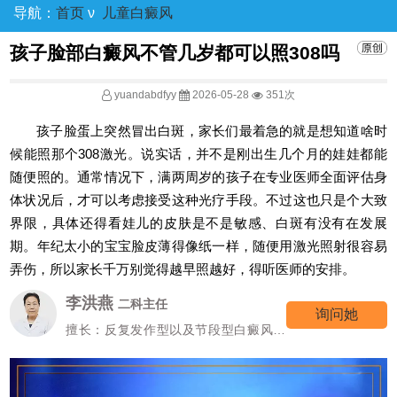
导航：
首页
ν
儿童白癜风
孩子脸部白癜风不管几岁都可以照308吗
yuandabdfyy
2026-05-28
351次
孩子脸蛋上突然冒出白斑，家长们最着急的就是想知道啥时
候能照那个308激光。说实话，并不是刚出生几个月的娃娃都能
随便照的。通常情况下，满两周岁的孩子在专业医师全面评估身
体状况后，才可以考虑接受这种光疗手段。不过这也只是个大致
界限，具体还得看娃儿的皮肤是不是敏感、白斑有没有在发展
期。年纪太小的宝宝脸皮薄得像纸一样，随便用激光照射很容易
弄伤，所以家长千万别觉得越早照越好，得听医师的安排。
李洪燕
二科主任
询问她
擅长：反复发作型以及节段型白癜风诊
疗