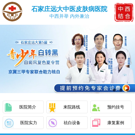
石家庄远大中医皮肤病医院
中西并举 内外兼治
医院简介
来院路线
预约挂号
医院实力
祛白设备
康复案例