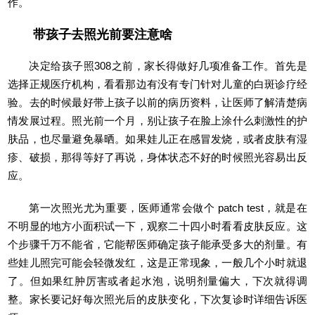
作。
带孩子去照光前要注意啥
决定给孩子照308之前，家长得做好几项准备工作。首先是
选择正规医疗机构，看看那边有没有专门针对儿童的白斑诊疗经
验。去的时候最好带上孩子以前的病历资料，让医师了解清楚病
情发展过程。照光前一个月，别让孩子在脸上涂什么刺激性的护
肤品，也尽量避免暴晒。如果娃儿正在感冒发烧，或者皮肤有湿
疹、破损，那得等好了再说，身体状态不好的时候照光容易出反
应。
第一次照光尤为重要，医师通常会做个 patch test，就是在
不明显的地方小面积试一下，观察二十四小时看看皮肤反应。这
个步骤千万不能省，它能帮医师确定孩子能承受多大的剂量。有
些娃儿照完可能会轻微发红，这是正常现象，一般几个小时就退
了。但如果红肿厉害或者起水泡，说明剂量偏大，下次就得调
整。家长要记好每次照光后的皮肤变化，下次复诊时详细告诉医