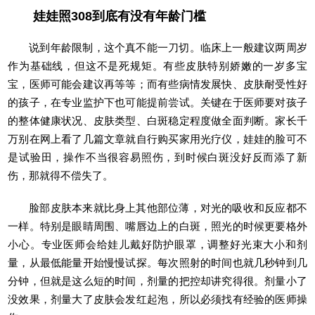
娃娃照308到底有没有年龄门槛
说到年龄限制，这个真不能一刀切。临床上一般建议两周岁
作为基础线，但这不是死规矩。有些皮肤特别娇嫩的一岁多宝
宝，医师可能会建议再等等；而有些病情发展快、皮肤耐受性好
的孩子，在专业监护下也可能提前尝试。关键在于医师要对孩子
的整体健康状况、皮肤类型、白斑稳定程度做全面判断。家长千
万别在网上看了几篇文章就自行购买家用光疗仪，娃娃的脸可不
是试验田，操作不当很容易照伤，到时候白斑没好反而添了新
伤，那就得不偿失了。
脸部皮肤本来就比身上其他部位薄，对光的吸收和反应都不
一样。特别是眼睛周围、嘴唇边上的白斑，照光的时候更要格外
小心。专业医师会给娃儿戴好防护眼罩，调整好光束大小和剂
量，从最低能量开始慢慢试探。每次照射的时间也就几秒钟到几
分钟，但就是这么短的时间，剂量的把控却讲究得很。剂量小了
没效果，剂量大了皮肤会发红起泡，所以必须找有经验的医师操