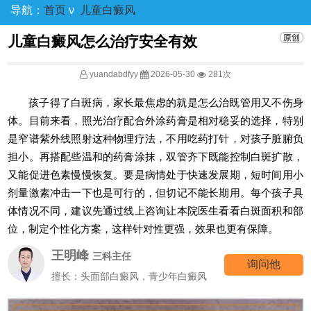
导航：
首页
ν
儿童白癜风
儿童白癜风怎么治疗安全有效
yuandabdfyy
2026-05-30
281次
孩子得了白斑病，家长最焦虑的就是怎么治既管用又不伤身
体。目前来看，照光治疗配合外涂药膏是相对稳妥的选择，特别
是窄谱紫外线照射这种物理疗法，不用吃药打针，对孩子脏腑负
担小。再搭配些温和的药膏涂抹，双管齐下既能控制白斑扩散，
又能促进色素慢慢恢复。要是病情处于快速发展期，短时间用小
剂量激素冲击一下也是可行的，但切记不能长期用。每个孩子具
体情况不同，建议先通过线上咨询让本院医生看看白斑面积和部
位，制定个性化方案，这样针对性更强，效果也更有保障。
王明峰
三科主任
询问他
擅长：头面部白癜风，青少年白癜风