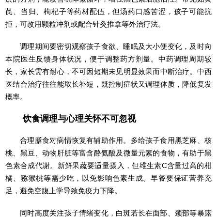
芪、当归、枸杞子等药材配伍，但汤药口感苦涩，孩子可能抗
拒，可改用颗粒冲剂或配合针灸推拿等外治疗法。
调理期间要密切观察孩子食欲、睡眠及大小便变化，及时向
本院医生反馈身体状况，便于调整药方剂量。中药调理周期较
长，家长需有耐心，不可因短期未见明显效果而中断治疗。中西
医结合治疗往往能取长补短，既控制症状又调理体质，降低复发
概率。
饮食调理与心理关怀不可忽视
合理膳食对病情恢复有辅助作用。多给孩子食用黑芝麻、核
桃、黑豆、动物肝脏等富含酪氨酸及微量元素的食物，有助于黑
色素合成代谢。新鲜果蔬要适量摄入，但维生素C含量过高的柑
橘、猕猴桃等需少吃，以免影响色素生成。早餐要保证营养充
足，避免空腹上学导致免疫力下降。
同时高度关注孩子情绪变化，白斑若长在面部、颈部等暴露