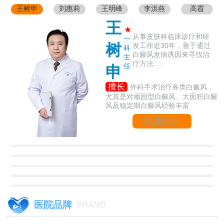
王树申
刘惠莉
王明峰
李洪燕
高霞
王
★
从事皮肤科临床诊疗和研
一
树
发工作近30年，善于通过
科
白癜风发病诱因来寻找治
主
疗方法....
任
申
擅长
外科手术治疗各类白癜风，
尤其是对顽固型白癜风、大面积白癜
风及稳定期白癜风经验丰富
快速问诊
医院品牌
BRAND