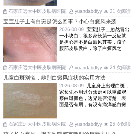
……
石家庄远大中医皮肤病医院
21 次阅读
yuandabdfyy
宝宝肚子上有白斑是怎么回事？小心白癜风来袭
2026-08-09
宝宝肚子上忽然冒出
一小块白，很多家长第一反应就
是担心是不是白癜风其实，孩子
腹部皮肤发白，除了白癜风之
外，还可能是白色糠疹，贫血痣
或 ……
石家庄远大中医皮肤病医院
24 次阅读
yuandabdfyy
儿童白斑别慌，辨别白癜风症状的实用方法
2026-08-09
儿童身上出现白斑，
家长先不用过分焦虑可以重点观
察白斑颜色，边界是否清楚，表
面是否有屑，有没有痛痒感白癜
风的白斑一般是瓷白色或乳白
……
石家庄远大中医皮肤病医院
25 次阅读
yuandabdfyy