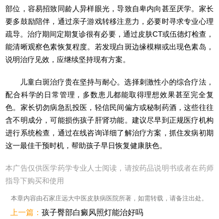
部位，容易招致同龄人异样眼光，导致自卑内向甚至厌学。家长
要多鼓励陪伴，通过亲子游戏转移注意力，必要时寻求专业心理
疏导。治疗期间定期复诊很有必要，通过皮肤CT或伍德灯检查，
能清晰观察色素恢复程度。若发现白斑边缘模糊或出现色素岛，
说明治疗见效，应继续坚持现有方案。
儿童白斑治疗贵在坚持与耐心。选择刺激性小的综合疗法，
配合科学的日常管理，多数患儿都能取得理想效果甚至完全复
色。家长切勿病急乱投医，轻信民间偏方或秘制药酒，这些往往
含不明成分，可能损伤孩子肝肾功能。建议尽早到正规医疗机构
进行系统检查，通过在线咨询详细了解治疗方案，抓住发病初期
这一最佳干预时机，帮助孩子早日恢复健康肤色。
本广告仅供医学药学专业人士阅读，请按药品说明书或者在药师
指导下购买和使用
本章内容由石家庄远大中医皮肤病医院所著，如需转载，请备注出处。
上一篇：
孩子臀部白癜风照灯能治好吗