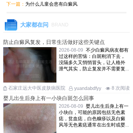
下一篇：
为什么儿童会患有白癜风
大家都在问
BRAND
防止白癜风复发，日常生活做好这些关键点
2026-08-09
不少白癜风病友都有
过这样的苦恼：白斑刚消下去，
没隔多久又悄悄冒头，让人格外
泄气其实，防止复发并不需要复
杂的手段，关键是把日常生活中
……
石家庄远大中医皮肤病医院
8 次阅读
yuandabdfyy
婴儿出生后身上有一小块白斑怎么回事
2026-08-09
婴儿出生后身上有一
小块白，可能的原因包括无色素
痣，贫血痣，白色糠疹以及白癜
风等无色素痣通常在出生时或婴
儿早期出现，表现为边界不清