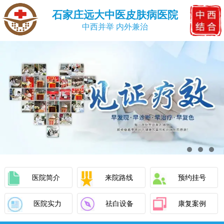
石家庄远大中医皮肤病医院
中西并举 内外兼治
医院简介
来院路线
预约挂号
医院实力
祛白设备
康复案例