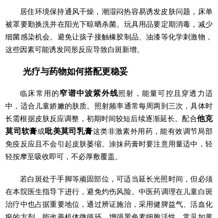
居住环境保持通风干燥，潮湿闷热容易诱发皮肤问题，床单
被罩要勤换洗并在阳光下晾晒杀菌。玩具用品要定期消毒，减少
细菌感染机会。避免让孩子接触橡胶制品、油漆等化学刺激物，
这些因素可能诱发同形反应导致白斑新增。
光疗与药物如何搭配更稳妥
临床常用的
窄谱中波紫外线
照射，能量可控且穿透力适
中，适合儿童娇嫩的肤质。照射频率通常每周两到三次，具体时
长需根据皮肤反应调整，初期时间较短后续逐渐延长。配合
他克
莫司软膏
或
吡美莫司乳膏
这类非激素外用药，能有效调节局部
免疫反应且不会引起皮肤萎缩。涂抹药膏时要注意用量适中，轻
轻按摩至吸收即可，不必厚敷覆盖。
若白斑处于手脚等顽固部位，可适当延长光照时间，但必须
在本院医生指导下进行，避免灼伤风险。中医药调理在儿童白斑
治疗中也占据重要地位，通过辨证施治，采用健脾益气、活血化
瘀的方剂，能改善机体微循环，增强黑色素细胞活性。常见如黄