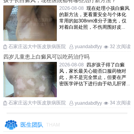
孩子长白癜风，现在医院都有哪些治疗新方法？
2026-08-08
现在处理小孩白癜风
的新方法，更看重安全与个体化
常用的如308nm准分子激光，仅
对着白斑处照，不伤周围好皮
肤，孩子愿意配合还有中药熏
蒸， ……
石家庄远大中医皮肤病医院
32 次阅读
yuandabdfyy
四岁儿童患上白癜风可以吃药治疗吗
2026-08-08
四岁孩子得了白癜
风，家长最关心能否口服药物对
此，并不是完全禁止，但要在严
密医学评估下进行由于幼儿肝肾
功能还在发育，一般优先考虑外
……
石家庄远大中医皮肤病医院
34 次阅读
yuandabdfyy
医生团队
THAM