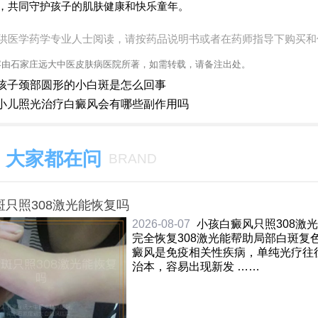
，共同守护孩子的肌肤健康和快乐童年。
供医学药学专业人士阅读，请按药品说明书或者在药师指导下购买和
容由石家庄远大中医皮肤病医院所著，如需转载，请备注出处。
孩子颈部圆形的小白斑是怎么回事
小儿照光治疗白癜风会有哪些副作用吗
大家都在问
BRAND
斑只照308激光能恢复吗
2026-08-07
小孩白癜风只照308激
完全恢复308激光能帮助局部白斑复
癜风是免疫相关性疾病，单纯光疗往
治本，容易出现新发 ……