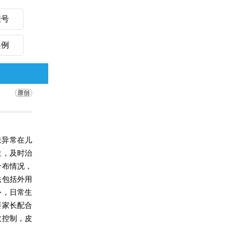
挂号
案例
肤异常在儿
位，及时治
分布情况，
法包括外用
外，日常生
要家长配合
效控制，皮