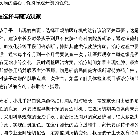
疾病的信心，保持乐观开朗的心态。
医选择与随访观察
孩子手上出现的白斑，选择正规的医疗机构进行诊治至关重要，这
件。建议家长及时带孩子到具有皮肤科专科的院所就诊，通过伍德
、血液化验等手段明确诊断，排除其他类似皮肤病症。治疗过程中
惯，通常每半个月到一个月需要复查一次，让医师观察白斑边缘是
有无缩小等变化，及时调整医治方案。治疗期间如果出现红肿、瘙
即暂停用药并联系主治医师。切忌轻信民间偏方或所谓特效药广告
对孩子幼嫩的肌肤造成二次伤害。如需了解具体检查项目或诊疗细
进行详细咨询，获取专业指导。
来看，小儿手部白癜风虽然治疗周期相对较长，需要家长付出较多
胜的疾病。只要把握早期干预的黄金时机，在发病初期黑色素尚未
，采用科学规范的医治手段，配合细致周到的家庭护理，绝大多数
疗效，实现白斑复色。在这个漫长的治疗过程中，家长要保持平和
，与专业医师密切配合，定期监测病情变化，根据孩子生长发育特