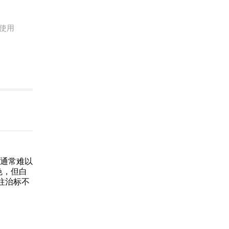
使用
光通常难以
色，但白
往治标不