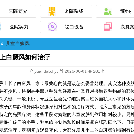
医院简介
来院路线
预约
医院实力
祛白设备
康复
ν
儿童白癜风
上白癜风如何治疗
yuandabdfyy
2026-06-01
281次
手上长了白癜风，家长最关心的就是该怎么妥善处理。其实这种皮
并不少见，特别是手部这种经常暴露在外又容易接触各种物品的部
为关键。一般来说，专业医生会先仔细观察白斑的面积大小和具体
孩子的年龄和身体状况选择相对温和的治疗方式。临床上常见的方
特定的光照疗法，这些手段对娇嫩的儿童皮肤副作用相对较小。另
意保护孩子的小手，避免磕碰划伤和长时间暴露在强烈阳光下。只
规范治疗，定期复诊观察变化，大部分患儿手上的白斑都能得到有