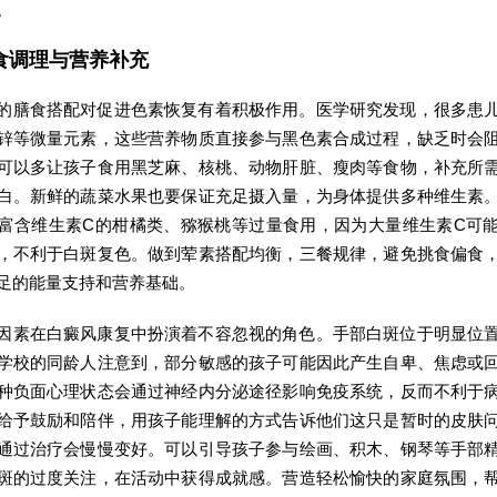
。
食调理与营养补充
的膳食搭配对促进色素恢复有着积极作用。医学研究发现，很多患
锌等微量元素，这些营养物质直接参与黑色素合成过程，缺乏时会
可以多让孩子食用黑芝麻、核桃、动物肝脏、瘦肉等食物，补充所
白。新鲜的蔬菜水果也要保证充足摄入量，为身体提供多种维生素
富含维生素C的柑橘类、猕猴桃等过量食用，因为大量维生素C可
，不利于白斑复色。做到荤素搭配均衡，三餐规律，避免挑食偏食
足的能量支持和营养基础。
因素在白癜风康复中扮演着不容忽视的角色。手部白斑位于明显位
学校的同龄人注意到，部分敏感的孩子可能因此产生自卑、焦虑或
种负面心理状态会通过神经内分泌途径影响免疫系统，反而不利于
给予鼓励和陪伴，用孩子能理解的方式告诉他们这只是暂时的皮肤
通过治疗会慢慢变好。可以引导孩子参与绘画、积木、钢琴等手部
斑的过度关注，在活动中获得成就感。营造轻松愉快的家庭氛围，