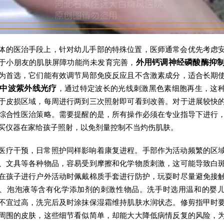
体的医治手段上，针对幼儿手部的特殊位置，医师通常会优先考虑
于小朋友的肌肤屏障功能尚未发育完善，
外用钙调神经磷酸酶抑
为首选，它们能有效调节局部免疫反应且不含激素成分，适合长期
中波紫外线光疗
，通过特定波长的光线刺激黑色素细胞再生，这
于皮损区域，每周进行两到三次照射即可看到改善。对于进展较快
综合性医治策略。需要提醒的是，所有操作必须在专业指导下进行
买仪器在家给孩子照射，以免剂量控制不当灼伤肌肤。
医疗干预，日常照护同样影响着康复进程。手部作为活动频繁的区
、文具等各种物品，容易受到摩擦和化学物质刺激，这可能导致白
在孩子进行户外活动时佩戴棉质手套进行防护，玩耍时尽量避免接
、泡泡液等含有化学添加剂的刺激性物品。洗手时选用温和的婴
不宜过高，洗完后及时涂抹保湿霜维持肌肤水润状态。修剪指甲时
周围的皮肤，这些细节看似简单，却能大大降低病情反复的风险，