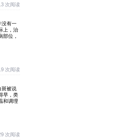
13 次阅读
并没有一
际上，治
病部位，
19 次阅读
白斑被说
得早，类
温和调理
29 次阅读