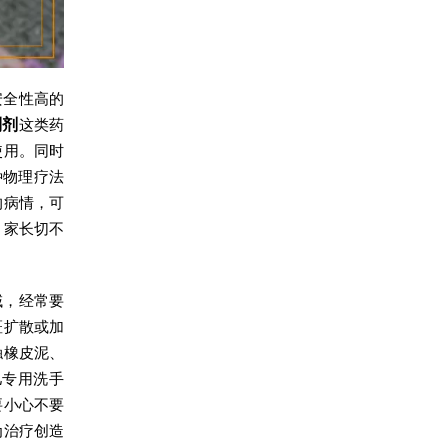
安全性高的
制剂
这类药
使用。同时
种物理疗法
的病情，可
，家长切不
域，经常要
斑扩散或加
触橡皮泥、
儿专用洗手
要小心不要
为治疗创造