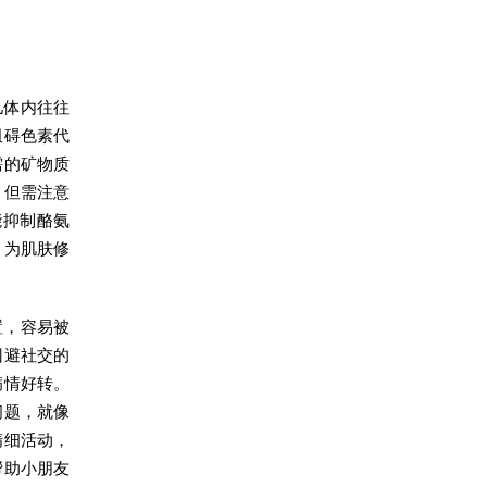
儿体内往往
阻碍色素代
需的矿物质
。但需注意
能抑制酪氨
，为肌肤修
置，容易被
回避社交的
病情好转。
问题，就像
精细活动，
帮助小朋友