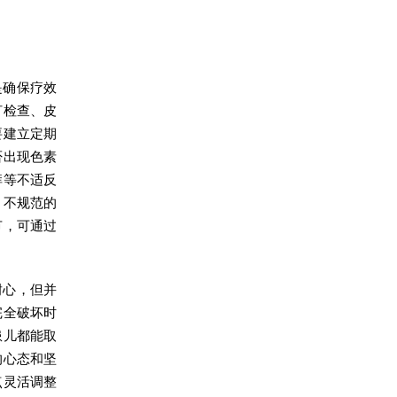
是确保疗效
灯检查、皮
要建立定期
否出现色素
痒等不适反
，不规范的
节，可通过
耐心，但并
完全破坏时
患儿都能取
的心态和坚
点灵活调整