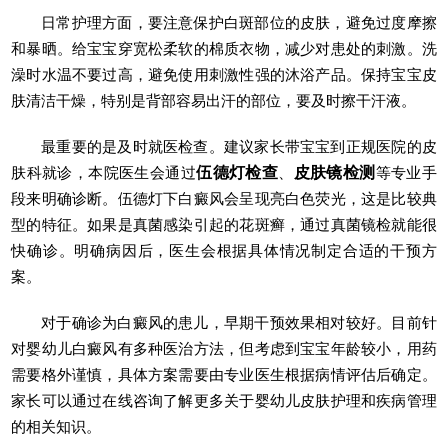
日常护理方面，要注意保护白斑部位的皮肤，避免过度摩擦
和暴晒。给宝宝穿宽松柔软的棉质衣物，减少对患处的刺激。洗
澡时水温不要过高，避免使用刺激性强的沐浴产品。保持宝宝皮
肤清洁干燥，特别是背部容易出汗的部位，要及时擦干汗液。
最重要的是及时就医检查。建议家长带宝宝到正规医院的皮
肤科就诊，本院医生会通过
伍德灯检查
、
皮肤镜检测
等专业手
段来明确诊断。伍德灯下白癜风会呈现亮白色荧光，这是比较典
型的特征。如果是真菌感染引起的花斑癣，通过真菌镜检就能很
快确诊。明确病因后，医生会根据具体情况制定合适的干预方
案。
对于确诊为白癜风的患儿，早期干预效果相对较好。目前针
对婴幼儿白癜风有多种医治方法，但考虑到宝宝年龄较小，用药
需要格外谨慎，具体方案需要由专业医生根据病情评估后确定。
家长可以通过在线咨询了解更多关于婴幼儿皮肤护理和疾病管理
的相关知识。