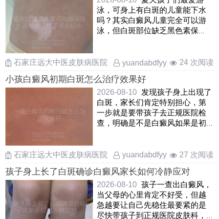
泳，可身上有白斑的儿童能下水
吗？其实白癜风儿童完全可以游
泳，但白斑部位缺乏黑色素保
护，容易晒伤和受刺激因此在游
泳 ……
石家庄远大中医皮肤病医院
24 次阅读
yuandabdfyy
小孩白癜风初期白斑怎么治疗效果好
2026-08-10
发现孩子身上出现了
白斑，家长们肯定特别担心，第
一步就是要带孩子去正规医院检
查，明确是不是白癜风如果是初
期白癜风，其实不用太焦虑，这
……
石家庄远大中医皮肤病医院
27 次阅读
yuandabdfyy
孩子身上长了白斑确诊白癜风家长如何冷静应对
2026-08-10
孩子一查出白癜风，
当父母的心里肯定不好受，但越
急越要让自己先稳住最要紧的是
尽快带孩子到正规医院皮肤科，