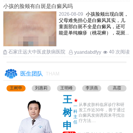
小孩的脸颊有白斑是白癜风吗
2026-08-09
小孩脸颊出现白斑，
父母难免担心是白癜风其实，儿
童面部白斑不全是白癜风，还可
能是单纯糠疹（桃花癣），花斑
癣，贫血痣等情况白癜风白斑边
界清 ……
石家庄远大中医皮肤病医院
40 次阅读
yuandabdfyy
医生团队
THAM
王树申
刘惠莉
王明峰
李洪燕
高霞
王
★
从事皮肤科临床诊疗和研
一
树
发工作近30年，善于通过
科
白癜风发病诱因来寻找治
主
疗方法....
任
申