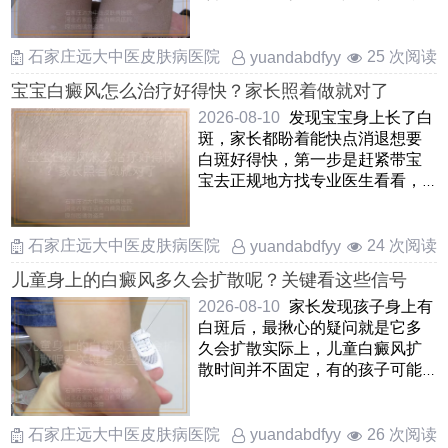
把白斑的范围和情况摸清楚 ……
石家庄远大中医皮肤病医院
25 次阅读
yuandabdfyy
宝宝白癜风怎么治疗好得快？家长照着做就对了
2026-08-10
发现宝宝身上长了白
斑，家长都盼着能快点消退想要
白斑好得快，第一步是赶紧带宝
宝去正规地方找专业医生看看，
弄清楚到底是不是白癜风，别
……
石家庄远大中医皮肤病医院
24 次阅读
yuandabdfyy
儿童身上的白癜风多久会扩散呢？关键看这些信号
2026-08-10
家长发现孩子身上有
白斑后，最揪心的疑问就是它多
久会扩散实际上，儿童白癜风扩
散时间并不固定，有的孩子可能
在几周内白斑边界就模糊并 ……
石家庄远大中医皮肤病医院
26 次阅读
yuandabdfyy