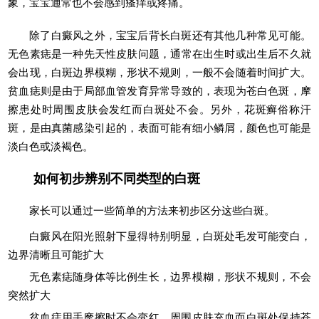
象，宝宝通常也不会感到瘙痒或疼痛。
除了白癜风之外，宝宝后背长白斑还有其他几种常见可能。
无色素痣是一种先天性皮肤问题，通常在出生时或出生后不久就
会出现，白斑边界模糊，形状不规则，一般不会随着时间扩大。
贫血痣则是由于局部血管发育异常导致的，表现为苍白色斑，摩
擦患处时周围皮肤会发红而白斑处不会。另外，花斑癣俗称汗
斑，是由真菌感染引起的，表面可能有细小鳞屑，颜色也可能是
淡白色或淡褐色。
如何初步辨别不同类型的白斑
家长可以通过一些简单的方法来初步区分这些白斑。
白癜风在阳光照射下显得特别明显，白斑处毛发可能变白，
边界清晰且可能扩大
无色素痣随身体等比例生长，边界模糊，形状不规则，不会
突然扩大
贫血痣用手摩擦时不会变红，周围皮肤充血而白斑处保持苍