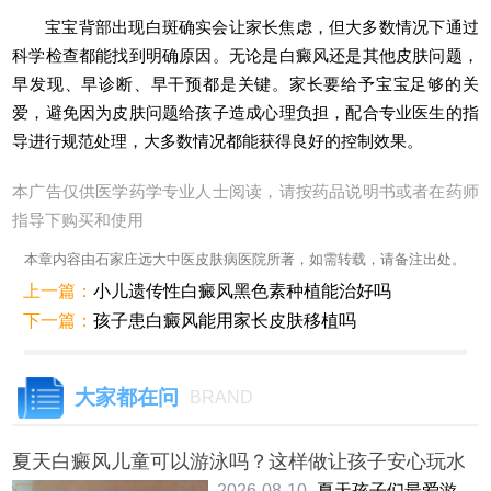
宝宝背部出现白斑确实会让家长焦虑，但大多数情况下通过
科学检查都能找到明确原因。无论是白癜风还是其他皮肤问题，
早发现、早诊断、早干预都是关键。家长要给予宝宝足够的关
爱，避免因为皮肤问题给孩子造成心理负担，配合专业医生的指
导进行规范处理，大多数情况都能获得良好的控制效果。
本广告仅供医学药学专业人士阅读，请按药品说明书或者在药师
指导下购买和使用
本章内容由石家庄远大中医皮肤病医院所著，如需转载，请备注出处。
上一篇：
小儿遗传性白癜风黑色素种植能治好吗
下一篇：
孩子患白癜风能用家长皮肤移植吗
大家都在问
BRAND
夏天白癜风儿童可以游泳吗？这样做让孩子安心玩水
2026-08-10
夏天孩子们最爱游