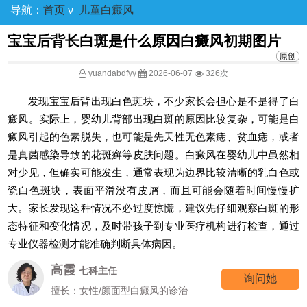
导航：
首页
ν
儿童白癜风
宝宝后背长白斑是什么原因白癜风初期图片
yuandabdfyy
2026-06-07
326次
发现宝宝后背出现白色斑块，不少家长会担心是不是得了白
癜风。实际上，婴幼儿背部出现白斑的原因比较复杂，可能是白
癜风引起的色素脱失，也可能是先天性无色素痣、贫血痣，或者
是真菌感染导致的花斑癣等皮肤问题。白癜风在婴幼儿中虽然相
对少见，但确实可能发生，通常表现为边界比较清晰的乳白色或
瓷白色斑块，表面平滑没有皮屑，而且可能会随着时间慢慢扩
大。家长发现这种情况不必过度惊慌，建议先仔细观察白斑的形
态特征和变化情况，及时带孩子到专业医疗机构进行检查，通过
专业仪器检测才能准确判断具体病因。
高霞
七科主任
询问她
擅长：女性/颜面型白癜风的诊治