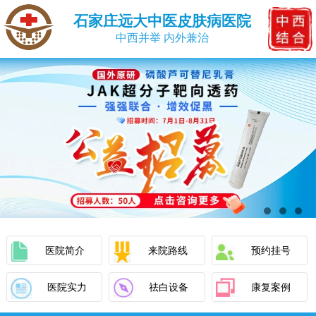
石家庄远大中医皮肤病医院
中西并举 内外兼治
医院简介
来院路线
预约挂号
医院实力
祛白设备
康复案例