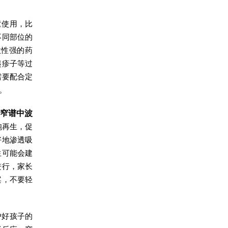
童使用，比
不同部位的
激性强的药
起疹子等过
需要配合定
。
窄谱中波
胞再生，促
好地渗透吸
生可能会建
进行，家长
案，不要轻
护好孩子的