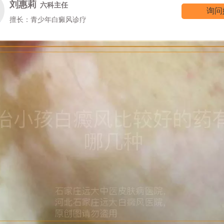
刘惠莉
六科主任
询问
擅长：青少年白癜风诊疗