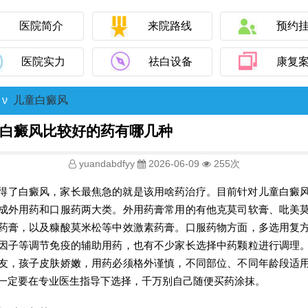
医院简介
来院路线
预约
医院实力
祛白设备
康复
ν
儿童白癜风
白癜风比较好的药有哪几种
yuandabdfyy
2026-06-09
255次
得了白癜风，家长最焦急的就是该用啥药治疗。目前针对儿童白癜
成外用药和口服药两大类。外用药膏常用的有他克莫司软膏、吡美
药膏，以及糠酸莫米松等中效激素药膏。口服药物方面，多选用复
因子等调节免疫的辅助用药，也有不少家长选择中药颗粒进行调理
友，孩子皮肤娇嫩，用药必须格外谨慎，不同部位、不同年龄段适
一定要在专业医生指导下选择，千万别自己随便买药涂抹。