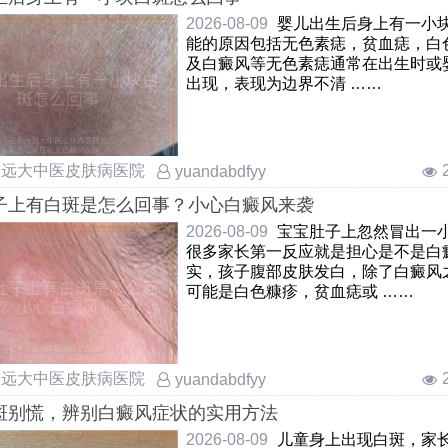
2026-08-09
婴儿出生后身上有一小
能的原因包括无色素痣，贫血痣，白
及白癜风等无色素痣通常在出生时或
出现，表现为边界不清 ……
庄远大中医皮肤病医院
yuandabdfyy
子上有白斑是怎么回事？小心白癜风来袭
2026-08-09
宝宝肚子上忽然冒出一
很多家长第一反应就是担心是不是白
实，孩子腹部皮肤发白，除了白癜风
可能是白色糠疹，贫血痣或 ……
庄远大中医皮肤病医院
yuandabdfyy
斑别慌，辨别白癜风症状的实用方法
2026-08-09
儿童身上出现白斑，家