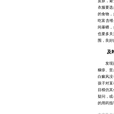
皮肤，避
衣服要选
的食物，
吃富含维
间暴晒，
也要多关
围，良好
及
发现
糠疹、贫
白癜风没
孩子对某
目模仿其
疑问，或
的用药指