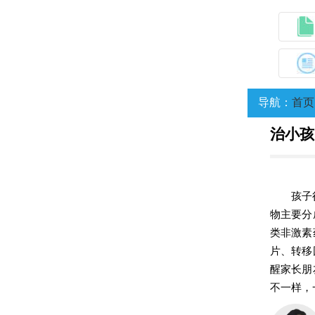
导航：
首页
治小孩
孩子
物主要分
类非激素
片、转移
醒家长朋
不一样，