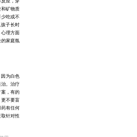
形反应，穿
酸和矿物质
要少吃或不
免孩子长时
。心理方面
快的家庭氛
，因为白色
误治。治疗
方案，有的
，更不要盲
用药有任何
获取针对性