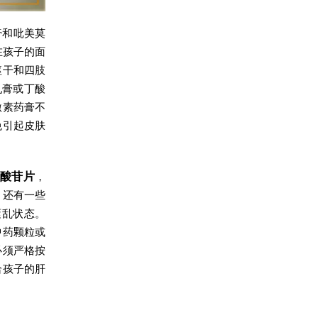
膏和吡美莫
在孩子的面
躯干和四肢
乳膏或丁酸
激素药膏不
免引起皮肤
酸苷片
，
。还有一些
紊乱状态。
中药颗粒或
必须严格按
给孩子的肝