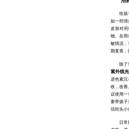
用
给孩
如一些强
皮肤对药
物。在用
敏情况，
期复查，
除了
紫外线
进色素沉
收，改善
议使用一
要带孩子
信街头小
日常