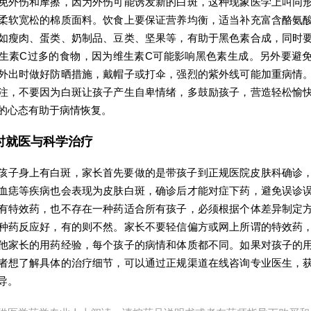
免外伤和摩擦，因为外伤可能诱发新的白斑，这种现象医学上叫同
柔软宽松的棉质面料。饮食上要保证营养均衡，适当补充富含酪氨
如瘦肉、蛋类、奶制品、豆类、坚果等，有助于黑色素合成，同时
生素C过多的食物，因为维生素C可能影响黑色素生成。另外要避
外出时做好防晒措施，戴帽子或打伞，强烈的紫外线可能加重病情
注，不要因为白斑让孩子产生自卑情绪，多鼓励孩子，营造轻松愉
的心态有助于病情恢复。
时就医与科学治疗
孩子身上有白斑，家长首先要做的是带孩子到正规医院皮肤科确诊
血痣等疾病也会表现为皮肤白斑，确诊后才能对症下药，避免误诊
有特效药，也不存在一种药适合所有孩子，必须根据个体差异制定
种药反应好，有的则不然。家长不要轻信偏方或网上所谓的特效药
他家长的用药经验，每个孩子的病情和体质都不同。如果对孩子的
者想了解具体的治疗细节，可以通过正规渠道在线咨询专业医生，
导。