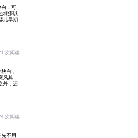
块白，可
色糠疹以
婴儿早期
21 次阅读
小块白，
癜风其
之外，还
24 次阅读
长先不用