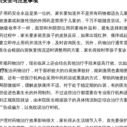
药安全与注意事项
子用药安全永远是第一位的。家长要知道并不是所有药物都适合儿
效激素或刺激性强的外用药是禁用于儿童的，千万不能随意尝试。
物吸收率不一样，面部和外阴部位用药要格外温和，避免选择刺
药过程中，家长要多留意孩子的皮肤反应，如果出现红肿、瘙痒或
要立即停止用药并清洗干净，及时咨询医生。另外，药物治疗通常
医生会根据白斑恢复情况适时调整用药方案，家长得按时带孩子复诊
常规药物治疗，现在临床上还会结合其他治疗手段来提高疗效。比如
光疗
配合药物治疗，对于面积较大的白斑效果较好，能刺激黑色素细
着。还有一些医疗机构会采用中药药浴或熏蒸的方式，帮助药物更
局部微循环，缓解皮肤瘙痒不适。对于处于稳定期的白斑，有的医
些促进色素生长的外用制剂。不过这些治疗都需要在专业医疗机构
到正规医院就诊，由本院医生根据孩子的具体情况制定综合治疗方
广告或偏方，以免耽误治疗时机。
护理对药物治疗效果影响很大，家长得从生活细节入手。首先要保