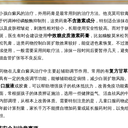
小孩白癜风的治疗，外用药膏是最常用到的治疗方法。他克莫司软
于钙调神经磷酸酶抑制剂，这类药膏
不含激素成分
，特别适合涂抹
以及皮肤褶皱处，刺激性相对较小，长期使用安全性较高。而对于
斑，医生有时会建议使用
中效糖皮质激素药膏
，比如糠酸莫米松
松乳膏，这类药物控制白斑扩散效果较好，能促进色素恢复。不过
续使用，一般需要采用间歇疗法，涂抹一段时间后要暂停几天，避
细血管扩张等不良反应。
药物在儿童白癜风治疗中主要起辅助调节作用。常用的有
复方甘草
具有一定的免疫调节功能，能够辅助稳定病情，减少白斑扩散风险
子口服液
或胶囊，可以帮助增强孩子的机体抵抗力，改善免疫功能
面，常根据孩子的体质辨证施治，选用一些健脾益气、活血祛风的
内部调理，从根本上改善体质。需要特别注意的是，儿童口服药物
年龄计算剂量，家长千万不能擅自增加药量或延长服药时间，以免
担。