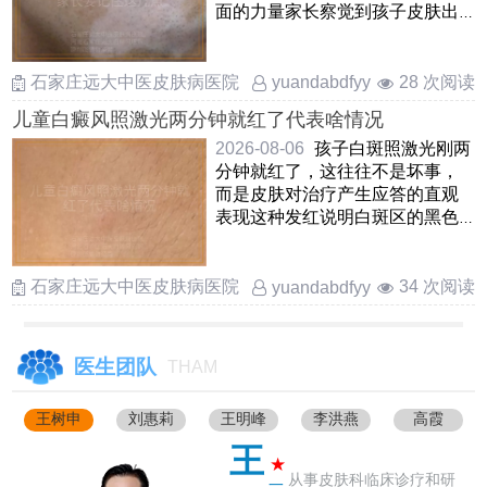
面的力量家长察觉到孩子皮肤出
现白斑后，先别自乱阵脚，应
……
石家庄远大中医皮肤病医院
28 次阅读
yuandabdfyy
儿童白癜风照激光两分钟就红了代表啥情况
2026-08-06
孩子白斑照激光刚两
分钟就红了，这往往不是坏事，
而是皮肤对治疗产生应答的直观
表现这种发红说明白斑区的黑色
素细胞正在被“叫醒”，局 ……
石家庄远大中医皮肤病医院
34 次阅读
yuandabdfyy
医生团队
THAM
王树申
刘惠莉
王明峰
李洪燕
高霞
王
★
从事皮肤科临床诊疗和研
一