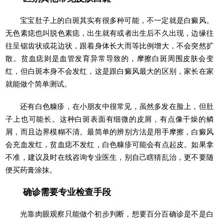
宝宝肚子上的白斑其实有很多种可能，不一定就是白癜风。
无色素痣也叫脱色素痣，出生就有或者出生后不久出现，边缘往
往呈锯齿状或花边状，跟着身体长大而等比例增大，不会突然扩
散。贫血痣则是血管发育异常导致的，摩擦白斑周围皮肤会变
红，但白斑本身不会发红，这是跟白癜风最大的区别，家长在家
就能做个简单测试。
还有白色糠疹，在小朋友中很常见，虽然多发在脸上，但肚
子上也可能长。这种白斑表面有细微的皮屑，有点像干燥的鳞
屑，而且边界模糊不清。最简单的辨别方法是用手摩擦，白癜风
会充血发红，贫血痣不发红，白色糠疹可能会有点起皮。如果拿
不准，建议及时在线咨询专业医生，别自己瞎猜乱治，更不要随
便买药膏涂抹。
确诊需要专业检查手段
光靠肉眼观察只能做个初步判断，想要百分百确诊是不是白