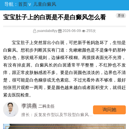
导航：
首页
ν
儿童白癜风
宝宝肚子上的白斑是不是白癜风怎么看
yuandabdfyy
2026-06-09
255次
宝宝肚子上突然冒出小白斑，可把新手爸妈急坏了，生怕是
白癜风。想初步判断其实有门道：先瞅瞅颜色是不是像牛奶那种
瓷白色，形状规不规则，边缘模不模糊。再摸摸表面光不光滑，
有没有掉皮屑。白癜风长的白斑通常平平整整，不红肿也不发
痒，跟正常皮肤触感差不多。要是白斑颜色淡淡的，边界也不清
楚，很可能是白色糠疹或无色素痣。不过光看外表不够准，最好
拍张照片观察一两周，要是颜色越来越白或者面积变大，就得赶
紧去医院检查。
高霞
七科主任
询问她
擅长：女性/颜面型白癜风的诊治