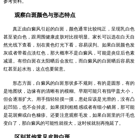
参考资料。
观察白斑颜色与形态特点
真正由白癜风引起的白斑，颜色通常比较纯正，呈现乳白色
甚至瓷白色，跟周围健康皮肤对比很明显。家长可以选在白天自
然光线下查看，别在黄色灯光下看，容易误判。如果白斑颜色发
灰或者带着点淡红色，那大概率不是白癜风，可能是炎症后色素
减退。有些白斑在太阳晒后会发红，而白癜风的白斑晒后容易发
红甚至起水泡，这点也要留意。
形态方面，白癜风的白斑形状多不规则，有的是圆形，有的
是地图状，边缘有的清晰有的模糊。早期可能只有指甲盖大小，
但会逐渐扩大。用手指轻轻摸一摸，患处应该是光滑的，没有凸
起凹陷，也不会掉皮。如果摸到粗糙感或者有细小鳞屑，那可能
是花斑癣或白色糠疹。还要注意观察毛发，如果白斑里的汗毛也
变白了，那白癜风的可能性就很大，这时候就别再拖延了。
区别其他常见皮肤白斑