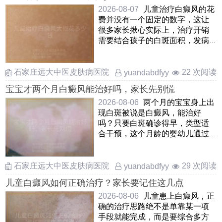
2026-08-07
儿童治疗白癜风的花
费并没有一个固定的数字，这让
很多家长揪心实际上，治疗开销
需要结合孩子的白斑面积，发病
部位，病情阶段以及所选择的
……
石家庄远大中医皮肤病医院
22 次阅读
yuandabdfyy
宝宝才两个月白癜风能治好吗，家长先别慌
2026-08-06
两个月的宝宝身上出
现白斑被说是白癜风，能治好
吗？只要白斑确诊得早，类型适
合干预，这个月龄的婴幼儿通过
温和调理是能够慢慢改善甚至让
……
石家庄远大中医皮肤病医院
29 次阅读
yuandabdfyy
儿童白癜风如何正确治疗？家长要记住这几点
2026-08-06
儿童患上白癜风，正
确的治疗思路绝不是单靠某一项
手段就能完成，而是要综合多方