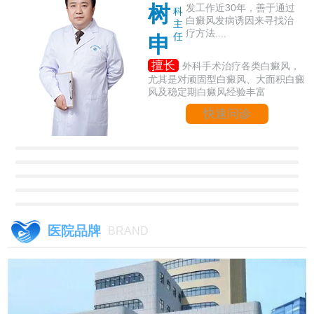
树
发工作近30年，善于通过
科
白癜风发病诱因来寻找治
主
疗方法....
任
申
擅长
外科手术治疗各类白癜风，
尤其是对顽固型白癜风、大面积白癜
风及稳定期白癜风经验丰富
快速问诊
医院品牌
BRAND