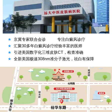
★
京冀专家联合会诊
专注白癜风诊疗
★
汇聚30多年白癜风诊疗经验丰富的医师
★
引进美国数字化三维皮肤CT，检查准确
★
全新美国极速308nm准分子激光，祛白有保障