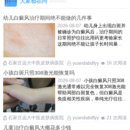
大家都在问
BRAND
幼儿白癜风治疗期间绝不能做的几件事
2026-08-07
幼儿身上出现白斑并
被确诊为白癜风后，治疗期间的
日常照护往往比用药更考验家长
这期间绝不能让孩子长时间暴
晒，哪怕是阴天也要做好物 ……
石家庄远大中医皮肤病医院
16 次阅读
yuandabdfyy
小孩白斑只照308激光能恢复吗
2026-08-07
小孩白癜风只照308
激光通常难以完全恢复308激光能
帮助局部白斑复色，但白癜风是
免疫相关性疾病，单纯光疗往往
治标不治本，容易出现新发 ……
石家庄远大中医皮肤病医院
21 次阅读
yuandabdfyy
儿童治疗白癜风大概花多少钱