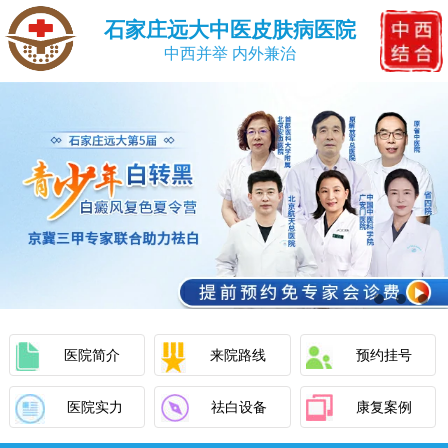
石家庄远大中医皮肤病医院
中西并举 内外兼治
医院简介
来院路线
预约挂号
医院实力
祛白设备
康复案例