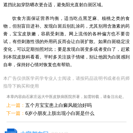
遮挡比如穿防晒衣更合适，避免阳光直射白斑区域。
饮食方面保证营养均衡，适当吃点黑芝麻、核桃之类的食
物，但别盲目进补。发现白斑后别乱涂药，尤其别用含激素的药
膏，宝宝皮肤嫩，容易受刺激。网上流传的各种偏方也不要尝
试，有些刺激性强的外用药反而会让白斑扩散。如果白斑稳定没
变化，可以定期拍照对比；要是发现白斑变多或者变白了，赶紧
到本院皮肤科看看。平时多关注孩子情绪，别让他因为白斑感到
自卑，保持好心情对恢复也有帮助。
本广告仅供医学药学专业人士阅读，请按药品说明书或者在药师
指导下购买和使用
本章内容由石家庄远大中医皮肤病医院所著，如需转载，请备注出处。
上一篇：
五个月宝宝患上白癜风能治好吗
下一篇：
6岁小朋友上肢出现小白斑是什么