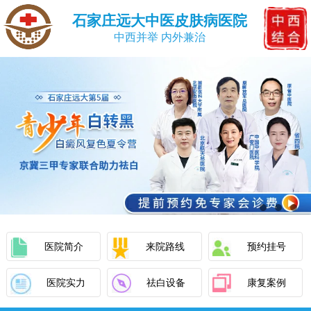
石家庄远大中医皮肤病医院
中西并举 内外兼治
医院简介
来院路线
预约挂号
医院实力
祛白设备
康复案例