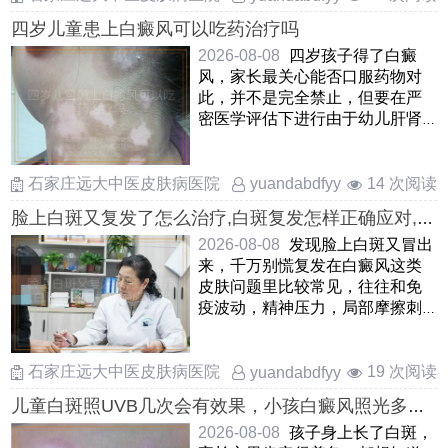
四岁儿童患上白癜风可以吃药治疗吗
2026-08-08
四岁孩子得了白癜
风，家长最关心能否口服药物对
此，并不是完全禁止，但要在严
密医学评估下进行由于幼儿肝肾
功能还在发育，一般优先考虑外
……
石家庄远大中医皮肤病医院
14 次阅读
yuandabdfyy
脸上白斑又复发了怎么治疗,白斑复发怎样正确应对,脸
上白癜风复发处理方式
2026-08-08
发现脸上白斑又冒出
来，千万别慌复发在白癜风这类
皮肤问题里比较常见，往往和免
疫波动，精神压力，局部摩擦刺
激等因素有关当前要紧的是先
……
石家庄远大中医皮肤病医院
19 次阅读
yuandabdfyy
儿童白斑照UVB几次会有效果，小孩白癜风照光多久
能看到变化，儿童白癜风照UVB光治疗后几次显效
2026-08-08
孩子身上长了白斑，