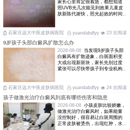
家长心里肯定很着急，都想知道
照UVB光几次能见到效果儿童皮
肤新陈代谢快，照光起效的时间
一般比成人短一些，但也不是
……
石家庄远大中医皮肤病医院
23 次阅读
yuandabdfyy
9岁孩子头部白癜风扩散怎么办
2026-08-08
当发现9岁孩子头部
白癜风有扩散迹象，白斑面积变
大或出现新斑块，家长先别过度
紧张可以尽快带孩子到专业机构
评估当前病情阶段，头皮的 ……
石家庄远大中医皮肤病医院
24 次阅读
yuandabdfyy
孩子做激光治疗白癜风到底有哪些伤害和隐患
2026-08-08
小孩皮肤比较娇嫩，
做激光治疗白癜风时，如果能量
没控制好，很容易让白斑周围的
正常皮肤被烫伤，出现红肿，水
疱甚至破皮另外，激光可能会刺