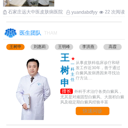
激 ……
石家庄远大中医皮肤病医院
22 次阅读
yuandabdfyy
医生团队
THAM
王树申
刘惠莉
王明峰
李洪燕
高霞
王
★
从事皮肤科临床诊疗和研
一
树
发工作近30年，善于通过
科
白癜风发病诱因来寻找治
主
疗方法....
任
申
擅长
外科手术治疗各类白癜风，
尤其是对顽固型白癜风、大面积白癜
风及稳定期白癜风经验丰富
快速问诊