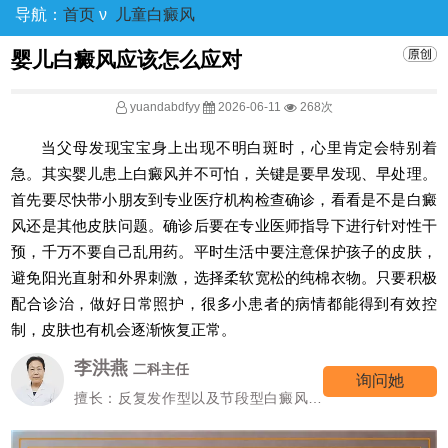
导航：
首页
ν
儿童白癜风
婴儿白癜风应该怎么应对
yuandabdfyy
2026-06-11
268次
当父母发现宝宝身上出现不明白斑时，心里肯定会特别着
急。其实婴儿患上白癜风并不可怕，关键是要早发现、早处理。
首先要尽快带小朋友到专业医疗机构检查确诊，看看是不是白癜
风还是其他皮肤问题。确诊后要在专业医师指导下进行针对性干
预，千万不要自己乱用药。平时生活中要注意保护孩子的皮肤，
避免阳光直射和外界刺激，选择柔软宽松的纯棉衣物。只要积极
配合诊治，做好日常照护，很多小患者的病情都能得到有效控
制，皮肤也有机会逐渐恢复正常。
李洪燕
二科主任
询问她
擅长：反复发作型以及节段型白癜风诊
疗