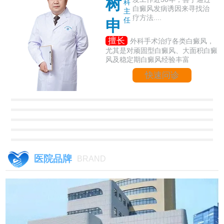
树
科
白癜风发病诱因来寻找治
主
疗方法....
任
申
擅长
外科手术治疗各类白癜风，
尤其是对顽固型白癜风、大面积白癜
风及稳定期白癜风经验丰富
快速问诊
医院品牌
BRAND