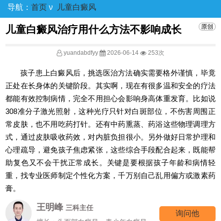
导航：
首页
ν
儿童白癜风
儿童白癜风治疗用什么方法不影响成长
yuandabdfyy
2026-06-14
253次
孩子患上白癜风后，挑选医治方法确实需要格外谨慎，毕竟
正处在长身体的关键阶段。其实啊，现在有很多温和安全的疗法
都能有效控制病情，完全不用担心会影响身高体重发育。比如说
308准分子激光照射，这种光疗只针对白斑部位，不伤害周围正
常皮肤，也不用吃药打针。还有中药熏蒸、药浴这些物理调理方
式，通过皮肤吸收药效，对内脏负担很小。另外做好日常护理和
心理疏导，避免孩子焦虑紧张，这些综合手段配合起来，既能帮
助复色又不会干扰正常成长。关键是要根据孩子年龄和病情轻
重，找专业医师制定个性化方案，千万别自己乱用偏方或激素药
膏。
王明峰
三科主任
询问他