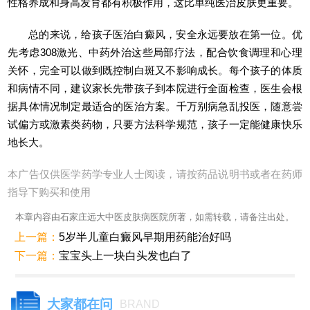
性格养成和身高发育都有积极作用，这比单纯医治皮肤更重要。
总的来说，给孩子医治白癜风，安全永远要放在第一位。优
先考虑308激光、中药外治这些局部疗法，配合饮食调理和心理
关怀，完全可以做到既控制白斑又不影响成长。每个孩子的体质
和病情不同，建议家长先带孩子到本院进行全面检查，医生会根
据具体情况制定最适合的医治方案。千万别病急乱投医，随意尝
试偏方或激素类药物，只要方法科学规范，孩子一定能健康快乐
地长大。
本广告仅供医学药学专业人士阅读，请按药品说明书或者在药师
指导下购买和使用
本章内容由石家庄远大中医皮肤病医院所著，如需转载，请备注出处。
上一篇：
5岁半儿童白癜风早期用药能治好吗
下一篇：
宝宝头上一块白头发也白了
大家都在问
BRAND