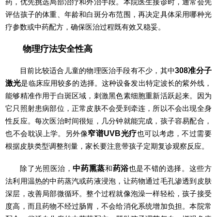
药，优先挑选局部治疗和外治手段。本院医生接诊时，通常会先
评估孩子的体重、年龄和白斑分布范围，再决定具体采用哪种光
疗参数或中药配方，确保医治过程既有效又稳妥。
物理疗法安全性高
目前比较适合儿童的物理医治手段有不少，其中
308准分子
激光
是临床应用较多的选择。这种设备发出特定波长的紫外线，
能够精准作用于白斑区域，刺激黑色素细胞重新活跃起来。因为
它只照射患病部位，正常皮肤不会受到牵连，所以不会出现全身
性反应。每次医治时间很短，几分钟就能完成，孩子容易配合，
也不会耽误上学。另外像
窄谱UVB光疗
也可以考虑，不过需要
根据皮肤类型调整剂量，家长要注意带孩子定期复诊观察反应。
除了光照医治，
中药熏蒸
和
药浴
也是不错的选择。这些方
法利用温热的中药蒸汽或药液浸泡，让药物通过毛孔渗透到皮肤
深层，改善局部微循环。整个过程就像泡澡一样轻松，孩子接受
度高，而且药物不经过肠胃，不会给消化系统增加负担。本院常