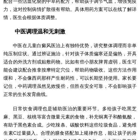
配合一些活血化瘀的中草药配方，帮助孩子调节气血，增强免疫
力，这对控制病情扩散很有帮助。具体用药方案可以在线了解详
情，医生会根据体质调整。
中医调理温和无刺激
中医在儿童白癜风医治上有独特优势，讲究整体调理而非单
纯压制症状。通过辨证施治，针对孩子体质偏寒还是偏热，开具
适合的外洗方剂或贴敷药物。比如有些小朋友脾胃虚弱，医生可
能会建议配合推拿按摩特定穴位，帮助药物吸收。这些方法作用
缓和，不会像西药那样产生耐药性，可以长期坚持使用。家长要
记住，中药调理虽然见效慢些，但胜在安全可靠，不会影响孩子
正常的生长发育曲线。
日常饮食调理也是辅助医治的重要环节。多给孩子吃黑芝
麻、黑豆、核桃等富含微量元素的食物，补充铜离子和酪氨酸，
有助于黑色素合成。少吃辣条、碳酸饮料这些垃圾食品，避免维
生素C过量摄入。合理的膳食搭配加上规律作息，能让孩子的身