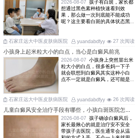
2026-08-07
孩子有白斑，家长都
想通过黑色素种植快速看到效
果，那么做一次到底能不能成功
呢？这主要看白斑的具体状态黑
色素种植是把孩子自己健康皮
……
石家庄远大中医皮肤病医院
27 次阅读
yuandabdfyy
小孩身上起米粒大小的白点，当心是白癜风前兆
2026-08-07
小孩身上突然冒出米
粒大小的白点，很多爸妈一下子
就会联想到白癜风其实这种小白
点不一定就是白癜风，还可能是
白色糠疹，花斑癣或者炎症 ……
石家庄远大中医皮肤病医院
26 次阅读
yuandabdfyy
儿童白癜风安全治疗手段有哪些，小孩白斑医院怎么
治安全，孩子患上白癜风如何安全治疗
2026-08-07
孩子确诊白癜风后，
家长最揪心的就是治疗安不安全
带孩子去医院，医生通常会从温
和的方式入手，不会一上来就用