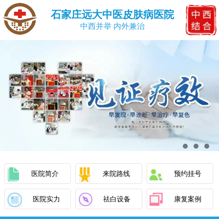
石家庄远大中医皮肤病医院
中西并举 内外兼治
医院简介
来院路线
预约挂号
医院实力
祛白设备
康复案例