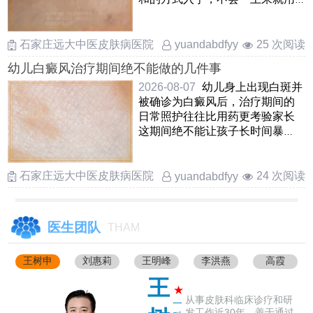
猛药针对儿童，临床上多选用
……
石家庄远大中医皮肤病医院
25 次阅读
yuandabdfyy
幼儿白癜风治疗期间绝不能做的几件事
2026-08-07
幼儿身上出现白斑并
被确诊为白癜风后，治疗期间的
日常照护往往比用药更考验家长
这期间绝不能让孩子长时间暴
晒，哪怕是阴天也要做好物 ……
石家庄远大中医皮肤病医院
24 次阅读
yuandabdfyy
医生团队
THAM
王树申
刘惠莉
王明峰
李洪燕
高霞
王
★
从事皮肤科临床诊疗和研
一
发工作近30年，善于通过