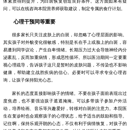
体素质得到提升，为白斑恢复创造良好条件。这方面如果有疑
问，可以在线咨询本院营养师获取建议，制定专属的食疗计划。
心理干预同等重要
很多家长只关注皮肤上的白斑，却忽略了心理层面的影响。
其实孩子对外貌变化很敏感，特别是长在手上或脸上的白斑，容
易遭到同学议论，产生自卑情绪。长期压力过大会导致神经内分
泌紊乱，反而加重病情，形成恶性循环。所以医治期间一定要重
视心理疏导，告诉孩子这只是暂时的皮肤问题，不传染也不影响
健康，帮助建立战胜疾病的信心。必要时可以寻求专业心理咨
询，让孩子保持阳光心态。
家长的态度直接影响孩子的情绪。不要在孩子面前表现出过
度焦虑，也不要强迫孩子遮遮掩掩。可以多带孩子参加户外活
动，培养绘画、音乐等兴趣爱好，转移对白斑的注意力。本院医
生在复诊时也会观察孩子的心理状态，给予适当的鼓励和指导。
记住啊，保持乐观开朗的心态，不仅有利于病情恢复，对孩子的