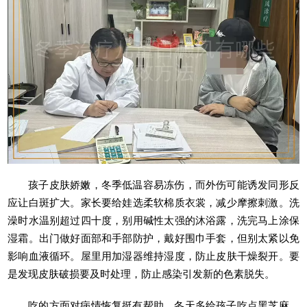
孩子皮肤娇嫩，冬季低温容易冻伤，而外伤可能诱发同形反
应让白斑扩大。家长要给娃选柔软棉质衣裳，减少摩擦刺激。洗
澡时水温别超过四十度，别用碱性太强的沐浴露，洗完马上涂保
湿霜。出门做好面部和手部防护，戴好围巾手套，但别太紧以免
影响血液循环。屋里用加湿器维持湿度，防止皮肤干燥裂开。要
是发现皮肤破损要及时处理，防止感染引发新的色素脱失。
吃的方面对病情恢复挺有帮助。冬天多给孩子吃点黑芝麻、