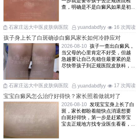
一步就是要带孩子去正规医院检
查，明确是不是白癜风如果是初
期白癜风，其实不用太焦虑，这
……
石家庄远大中医皮肤病医院
16 次阅读
yuandabdfyy
孩子身上长了白斑确诊白癜风家长如何冷静应对
2026-08-10
孩子一查出白癜风，
当父母的心里肯定不好受，但越
急越要让自己先稳住最要紧的是
尽快带孩子到正规医院皮肤科，
把白斑的范围和情况摸清楚 ……
石家庄远大中医皮肤病医院
17 次阅读
yuandabdfyy
宝宝白癜风怎么治疗好得快？家长照着做就对了
2026-08-10
发现宝宝身上长了白
斑，家长都盼着能快点消退想要
白斑好得快，第一步是赶紧带宝
宝去正规地方找专业医生看看，
弄清楚到底是不是白癜风，别
……