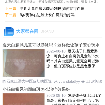
本章内容由石家庄远大中医皮肤病医院所著，如需转载，请备注出处。
上一篇：
早期儿童白癜风能治好吗 如何治疗白斑
下一篇：
9岁男孩右边脸上长白斑能治好吗
大家都在问
BRAND
夏天白癜风儿童可以游泳吗？这样做让孩子安心玩水
2026-08-10
夏天孩子们最爱游
泳，可身上有白斑的儿童能下水
吗？其实白癜风儿童完全可以游
泳，但白斑部位缺乏黑色素保
护，容易晒伤和受刺激因此在游
泳 ……
石家庄远大中医皮肤病医院
11 次阅读
yuandabdfyy
小孩白癜风初期白斑怎么治疗效果好
2026-08-10
发现孩子身上出现了
白斑，家长们肯定特别担心，第