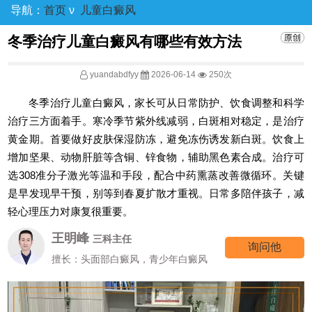
导航：
首页
ν
儿童白癜风
冬季治疗儿童白癜风有哪些有效方法
yuandabdfyy
2026-06-14
250次
冬季治疗儿童白癜风，家长可从日常防护、饮食调整和科学
治疗三方面着手。寒冷季节紫外线减弱，白斑相对稳定，是治疗
黄金期。首要做好皮肤保湿防冻，避免冻伤诱发新白斑。饮食上
增加坚果、动物肝脏等含铜、锌食物，辅助黑色素合成。治疗可
选308准分子激光等温和手段，配合中药熏蒸改善微循环。关键
是早发现早干预，别等到春夏扩散才重视。日常多陪伴孩子，减
轻心理压力对康复很重要。
王明峰
三科主任
询问他
擅长：头面部白癜风，青少年白癜风