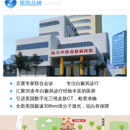
医院品牌
BRAND
★
京冀专家联合会诊
专注白癜风诊疗
★
汇聚30多年白癜风诊疗经验丰富的医师
★
引进美国数字化三维皮肤CT，检查准确
★
全新美国极速308nm准分子激光，祛白有保障