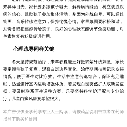
来异样目光。家长要多跟孩子聊天，解释病情能治，树立战胜疾
病的信心。鼓励孩子参加集体活动，别因为外貌自卑。可以通过
绘画、音乐转移注意力，保持愉悦心情。家里氛围要轻松和谐，
别责备或把焦虑传给孩子。良好的心理状态能调节免疫功能，对
色素恢复有积极促进作用。
心理疏导同样关键
冬天坚持规范治疗，来年春夏能更好抵御紫外线刺激。家长
要定期带孩子复查，观察白斑边界变化。治疗期间拍照记录皮损
情况，便于医生对比疗效。生活中注意劳逸结合，保证充足睡
眠，适当进行室内运动增强体质。若发现白斑突然扩大或新发皮
损，要及时联系医生调整方案。只要坚持科学护理配合专业治
疗，儿童白癜风康复希望很大。
本广告仅供医学药学专业人士阅读，请按药品说明书或者在药师
指导下购买和使用