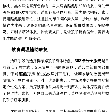
核桃、黑木耳这些深色食物，里头富含酪氨酸和矿物质，有助于
黑色素细胞功能恢复。适量补充动物肝脏、蛋类提供铜锌元素，
促进酪氨酸酶活性。注意控制维生素C摄入量，少吃柑橘、猕猴
桃这类水果，避免影响黑色素生成。保证蛋白质供给，多喝牛
奶、豆制品增强体质。饮食要规律，别让孩子挑食偏食，营养均
衡才能给治疗打好基础。
饮食调理辅助康复
治疗手段的选择得考虑孩子身体特点。
308准分子激光
是目
前较安全的方式，光束集中不伤周围皮肤，适合面部和局部白
斑。
中药熏蒸疗法
通过热效应打开毛孔，让药物渗透改善局部
微循环，副作用较小。对于进展期患儿，本院医生会根据情况制
定个性化方案。治疗频率通常为每周一到两次，具体疗程需在线
了解详情。家长千万别自己买药膏涂抹，某些刺激性药物可能损
伤孩子娇嫩肌肤。
这病可能影响孩子心理健康，尤其是暴露部位的白斑容易引