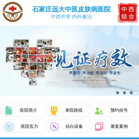
石家庄远大中医皮肤病医院
中西并举 内外兼治
医院简介
来院路线
预约挂号
医院实力
祛白设备
康复案例