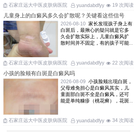
石家庄远大中医皮肤病医院
19 次阅读
yuandabdfyy
儿童身上的白癜风多久会扩散呢？关键看这些信号
2026-08-10
家长发现孩子身上有
白斑后，最揪心的疑问就是它多
久会扩散实际上，儿童白癜风扩
散时间并不固定，有的孩子可能
在几周内白斑边界就模糊并 ……
石家庄远大中医皮肤病医院
22 次阅读
yuandabdfyy
小孩的脸颊有白斑是白癜风吗
2026-08-09
小孩脸颊出现白斑，
父母难免担心是白癜风其实，儿
童面部白斑不全是白癜风，还可
能是单纯糠疹（桃花癣），花斑
癣，贫血痣等情况白癜风白斑边
界清 ……
石家庄远大中医皮肤病医院
34 次阅读
yuandabdfyy