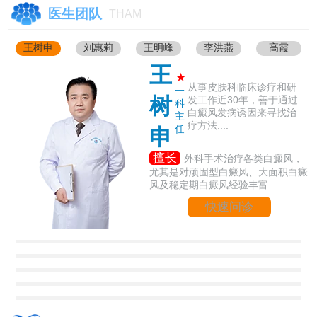
医生团队
THAM
王树申
刘惠莉
王明峰
李洪燕
高霞
王
★
从事皮肤科临床诊疗和研
一
树
发工作近30年，善于通过
科
白癜风发病诱因来寻找治
主
疗方法....
任
申
擅长
外科手术治疗各类白癜风，
尤其是对顽固型白癜风、大面积白癜
风及稳定期白癜风经验丰富
快速问诊