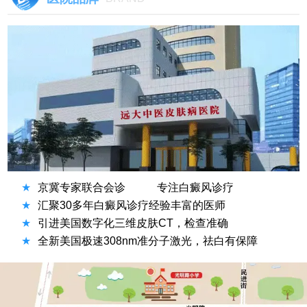
★
京冀专家联合会诊
专注白癜风诊疗
★
汇聚30多年白癜风诊疗经验丰富的医师
★
引进美国数字化三维皮肤CT，检查准确
★
全新美国极速308nm准分子激光，祛白有保障