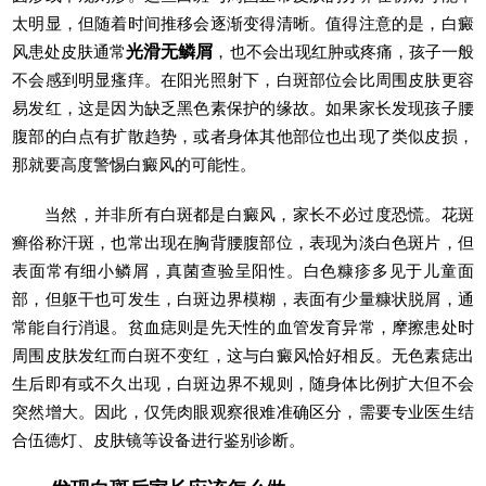
太明显，但随着时间推移会逐渐变得清晰。值得注意的是，白癜
风患处皮肤通常
光滑无鳞屑
，也不会出现红肿或疼痛，孩子一般
不会感到明显瘙痒。在阳光照射下，白斑部位会比周围皮肤更容
易发红，这是因为缺乏黑色素保护的缘故。如果家长发现孩子腰
腹部的白点有扩散趋势，或者身体其他部位也出现了类似皮损，
那就要高度警惕白癜风的可能性。
当然，并非所有白斑都是白癜风，家长不必过度恐慌。花斑
癣俗称汗斑，也常出现在胸背腰腹部位，表现为淡白色斑片，但
表面常有细小鳞屑，真菌查验呈阳性。白色糠疹多见于儿童面
部，但躯干也可发生，白斑边界模糊，表面有少量糠状脱屑，通
常能自行消退。贫血痣则是先天性的血管发育异常，摩擦患处时
周围皮肤发红而白斑不变红，这与白癜风恰好相反。无色素痣出
生后即有或不久出现，白斑边界不规则，随身体比例扩大但不会
突然增大。因此，仅凭肉眼观察很难准确区分，需要专业医生结
合伍德灯、皮肤镜等设备进行鉴别诊断。