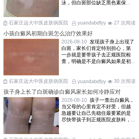
泳，但白斑部位缺乏黑色素保
护，容易晒伤和受刺激因此在游
泳 ……
石家庄远大中医皮肤病医院
27 次阅读
yuandabdfyy
小孩白癜风初期白斑怎么治疗效果好
2026-08-10
发现孩子身上出现了
白斑，家长们肯定特别担心，第
一步就是要带孩子去正规医院检
查，明确是不是白癜风如果是初
期白癜风，其实不用太焦虑，这
……
石家庄远大中医皮肤病医院
30 次阅读
yuandabdfyy
孩子身上长了白斑确诊白癜风家长如何冷静应对
2026-08-10
孩子一查出白癜风，
当父母的心里肯定不好受，但越
急越要让自己先稳住最要紧的是
尽快带孩子到正规医院皮肤科，
把白斑的范围和情况摸清楚 ……