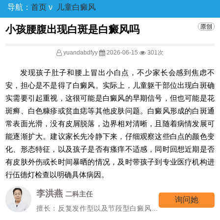
导航：
首页
ν
儿童白癜风
小孩腰腹出现白斑是白癜风吗
yuandabdfyy
2026-06-15
301次
发现孩子肚子和腰上冒出小白点，不少家长会感到焦虑不
安，担心是不是得了白癜风。实际上，儿童躯干部位出现白斑确
实需要引起重视，这很可能是白癜风的早期信号，但也可能是花
斑癣、白色糠疹或贫血痣等其他皮肤问题。白癜风形成的白斑通
常表面光滑，没有皮屑脱落，边界相对清晰，且随着病情发展可
能逐渐扩大。建议家长先冷静下来，仔细观察这些白点的颜色变
化、形态特征，以及孩子是否有瘙痒不适感，同时回想近期是否
有皮肤外伤或长时间暴晒的情况，及时带孩子到专业医疗机构进
行伍德灯检查以明确具体病因。
李洪燕
二科主任
询问她
擅长：反复发作型以及节段型白癜风诊
疗