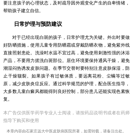
要注意孩子的心理状态，及时疏导因外观变化产生的自卑情绪，
帮助孩子建立自信。
日常护理与预防建议
对于已经出现白斑的孩子，日常护理尤为关键。外出时要做
好防晒措施，使用儿童专用防晒霜或穿戴防晒衣物，避免紫外线
直接照射患处。洗澡时水温不宜过高，避免使用刺激性强的沐浴
产品，不要用力搓洗白斑部位。居住环境要保持通风干燥，避免
潮湿闷热诱发皮肤问题。在季节交替时要特别注意皮肤保湿，防
止干燥皲裂。如果孩子有过敏体质，要远离花粉、尘螨等过敏
原，减少皮肤炎症反应。通过科学规范的护理，配合医生指导，
大多数儿童白癜风都能得到良好控制，部分患儿还能实现色素恢
复。
本广告仅供医学药学专业人士阅读，请按药品说明书或者在药师
指导下购买和使用
本章内容由石家庄远大中医皮肤病医院所著，如需转载，请备注出处。