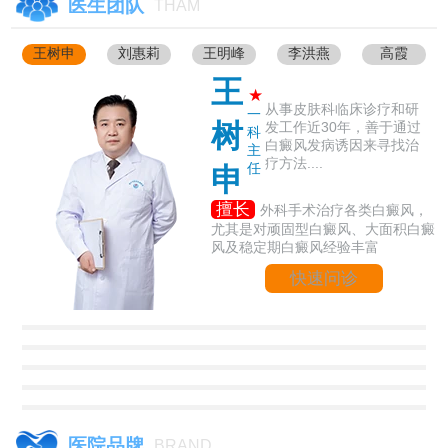
医生团队
THAM
王树申
刘惠莉
王明峰
李洪燕
高霞
王
★
从事皮肤科临床诊疗和研
一
树
发工作近30年，善于通过
科
白癜风发病诱因来寻找治
主
疗方法....
任
申
擅长
外科手术治疗各类白癜风，
尤其是对顽固型白癜风、大面积白癜
风及稳定期白癜风经验丰富
快速问诊
医院品牌
BRAND