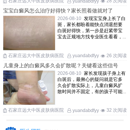
石家庄远大中医皮肤病医院
28 次阅读
yuandabdfyy
宝宝白癜风怎么治疗好得快？家长照着做就对了
2026-08-10
发现宝宝身上长了白
斑，家长都盼着能快点消退想要
白斑好得快，第一步是赶紧带宝
宝去正规地方找专业医生看看，
弄清楚到底是不是白癜风，别
……
石家庄远大中医皮肤病医院
26 次阅读
yuandabdfyy
儿童身上的白癜风多久会扩散呢？关键看这些信号
2026-08-10
家长发现孩子身上有
白斑后，最揪心的疑问就是它多
久会扩散实际上，儿童白癜风扩
散时间并不固定，有的孩子可能
在几周内白斑边界就模糊并 ……
石家庄远大中医皮肤病医院
32 次阅读
yuandabdfyy