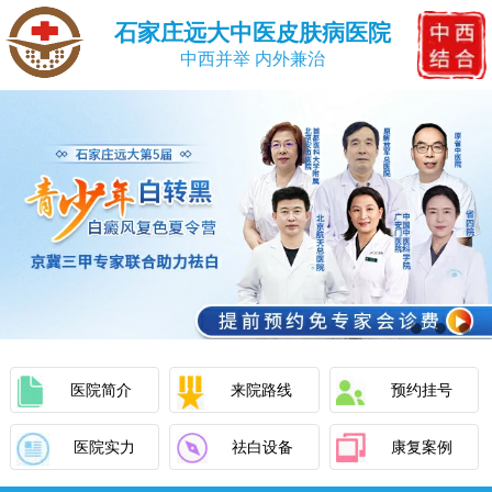
石家庄远大中医皮肤病医院
中西并举 内外兼治
医院简介
来院路线
预约挂号
医院实力
祛白设备
康复案例