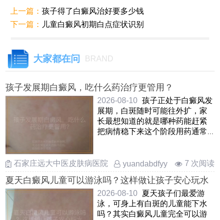
上一篇：
孩子得了白癜风治好要多少钱
下一篇：
儿童白癜风初期白点症状识别
大家都在问
BRAND
孩子发展期白癜风，吃什么药治疗更管用？
2026-08-10
孩子正处于白癜风发
展期，白斑随时可能往外扩，家
长最想知道的就是哪种药能赶紧
把病情稳下来这个阶段用药通常
需要综合考量孩子的年纪 ……
石家庄远大中医皮肤病医院
7 次阅读
yuandabdfyy
夏天白癜风儿童可以游泳吗？这样做让孩子安心玩水
2026-08-10
夏天孩子们最爱游
泳，可身上有白斑的儿童能下水
吗？其实白癜风儿童完全可以游