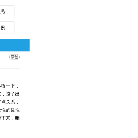
挂号
案例
咯噔一下，
家，孩子出
有点关系，
天性的良性
接下来，咱