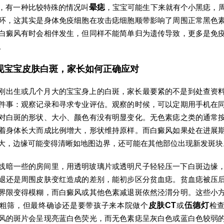
，有一种比较特殊的情况叫
晕痣
，宝宝可能生下来就有个小黑痣，
环，这其实是身体免疫细胞在攻击痣细胞顺带影响了周围正常黑色
白癜风有时会相伴发生，但同样不能简单归为遗传导致，更多是免
。
现宝宝皮肤白斑，家长如何正确应对
刚出生或几个月大的宝宝身上的白斑，家长最要紧的不是到处查资
件事：观察记录和寻求专业评估。观察的时候，可以定期用手机在
对白斑的形状、大小、颜色有没有明显变化。无色素痣之类的通常
着身体长大而成比例增大，形状维持原样。而白癜风如果处在进展
大，边缘可能变得清晰如地图边界，还可能在其他部位出现新发斑块
线暗一些的房间里，用透明玻璃片或透明尺子轻轻压一下白斑边缘
退还是周围皮肤变红造成的差别，能初步区分贫血痣。贫血痣被压
界限变得模糊，而白癜风或其他色素减退斑依然泾渭分明。这些小
粗筛，但最终确诊还是要带孩子来本院做个
皮肤CT
或
伍德灯
检
风的斑片会呈现亮蓝白色荧光，而无色素痣呈灰白色或蓝白色较弱