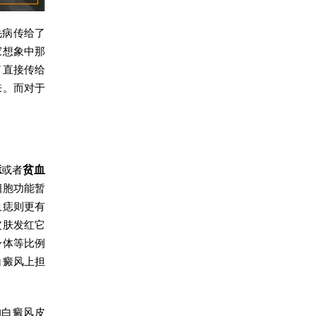
毛病传给了
家想象中那
了直接传给
来。而对于
痣
或者
贫血
细胞功能暂
血痣则更有
皮肤发红它
身体等比例
白癜风上担
的白癜风皮