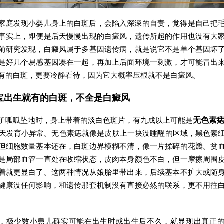
家庭发现小婴儿身上的白斑后，会陷入深深的自责，觉得是自己把
事实上，即便是后天慢慢出现的白癜风，遗传所起的作用也没有大
前研究发现，白癜风属于多基因遗传病，就是说它不是单个基因坏
是好几个易感基因凑在一起，再加上后面环境一刺激，才可能冒出
有的白斑，更要冷静看待，因为它大概率压根就不是白癜风。
宝出生就有的白斑，不全是白癜风
子呱呱坠地时，身上带着的淡白色斑片，有九成以上可能是
无色素
天发育小异常。无色素痣就像是皮肤上一块没睡醒的区域，黑色素
但细胞数量基本还在，白斑边界模糊不清，像一片揉碎的花瓣。贫
是局部血管一直处在收缩状态，皮肉本身颜色不白，但一摩擦周围
着就更显白了。这两种情况从娘胎里带出来，后续基本不扩大或随
健康没任何影响，和遗传那套机制没有直接必然的联系，更不用往
，极少数小患儿确实可能在出生时或出生后不久，就显现出真正