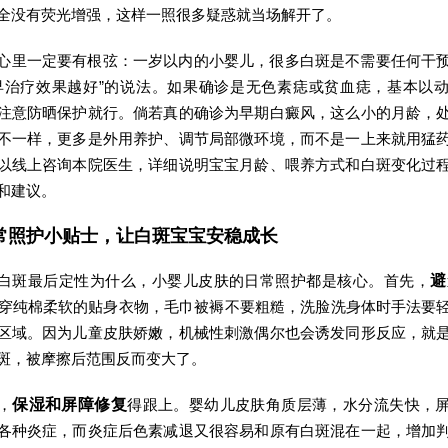
全没有荧光增强，这样一照很多疑惑就当场解开了。
心里一定要有根弦：一岁以内的小婴儿，很多白斑是不需要任何干
早治疗效果越好”的说法。如果确诊是无色素痣或贫血痣，基本以
注意防晒保护就行。倘若真的确诊为早期白癜风，这么小的月龄，
不一样，更多是外用养护、调节局部微环境，而不是一上来就用猛
以线上咨询本院医生，详细说明宝宝月龄、喂养方式和白斑变化过
和建议。
常照护小贴士，让白斑宝宝安稳成长
白斑最后定性为什么，小婴儿皮肤的日常照护都是核心。首先，
避
穿纯棉柔软的贴身衣物，毛巾被褥不要粗糙，洗脸洗身体时手法要
区域。因为儿童皮肤娇嫩，机械性刺激偶尔也会诱发同形反应，就
斑，被摩擦后范围反而变大了。
，
保湿和屏障修复
得跟上。婴幼儿皮肤角质层薄，水分流失快，
各种炎症，而炎症后色素减退又很容易和原有白斑混在一起，增加