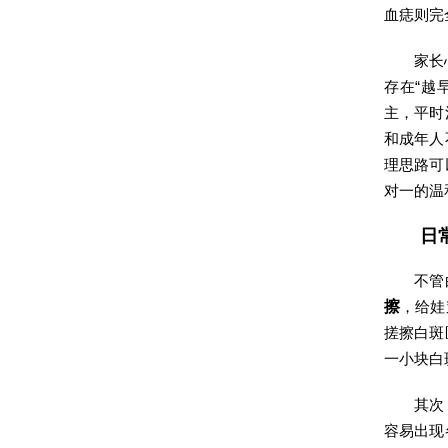
血痣则完
家长
存在“越
主，平时
和成年人
理思路可
对一的温
日
不管
擦
，给娃
搓擦白斑
一小块白
其次
容易出现