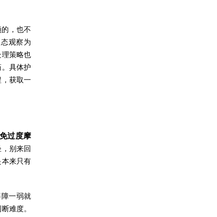
预的，也不
动态观察为
处理策略也
药。具体护
程，获取一
免过度摩
轻，别来回
是本来只有
屏障一弱就
判断难度。