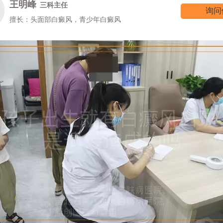
李洪燕
二科主任
询问
擅长：反复发作型以及节段型白癜风诊疗