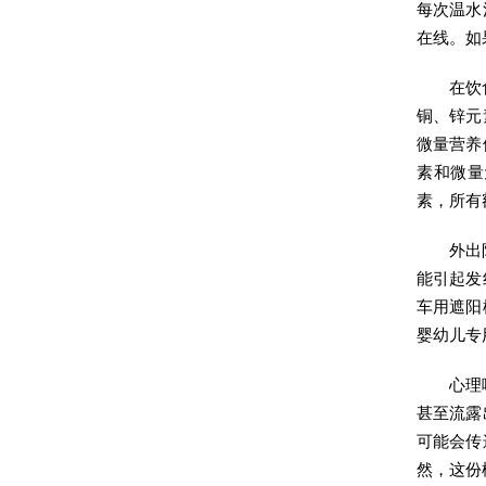
每次温水
在线。如
在饮
铜、锌元
微量营养
素和微量
素，所有
外出
能引起发
车用遮阳
婴幼儿专
心理
甚至流露
可能会传
然，这份