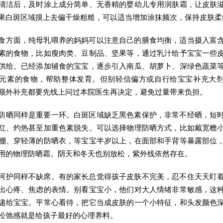
清洁后，及时涂上成分简单、无香精的婴幼儿专用润肤霜，让皮肤
果白斑区域摸上去偏干燥粗糙，可以适当增加涂抹频次，保持皮肤柔
食方面，纯母乳喂养的妈妈可以注意自己的膳食均衡，适当摄入富
素的食物，比如瘦肉类、豆制品、坚果等，通过乳汁给予宝宝一些
供给。已经添加辅食的宝宝，逐步引入南瓜、胡萝卜、深绿色蔬菜
元素的食物，帮助整体发育。但别轻信偏方或自行给宝宝补充大
额外补充都要先线上问过本院医生再决定，避免过量带来负担。
防晒同样是重要一环。白斑区域缺乏黑色素保护，非常不经晒，短
红、灼热甚至加重色素脱失。可以选择物理防晒方式，比如戴宽檐
棚、穿轻薄的防晒衣，等宝宝半岁以上，在面部和手背等暴露部位
用的物理防晒霜。阴天和冬天也别放松，紫外线依然存在。
呵护同样不缺席。有的家长总觉得孩子皮肤不完美，忍不住天天盯
出心疼、焦虑的表情。别看宝宝小，他们对大人情绪非常敏感，这
递给宝宝。平常心看待，把它当成皮肤的一个小特征，和头发颜色
松弛感就是给孩子最好的心理养料。