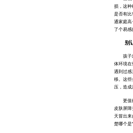
损，这种
是否有比
通家庭高
了个易感
别
孩子
体环境在
遇到过感
移。这些
压，造成
更值
皮肤屏障
天冒出来
楚哪个是