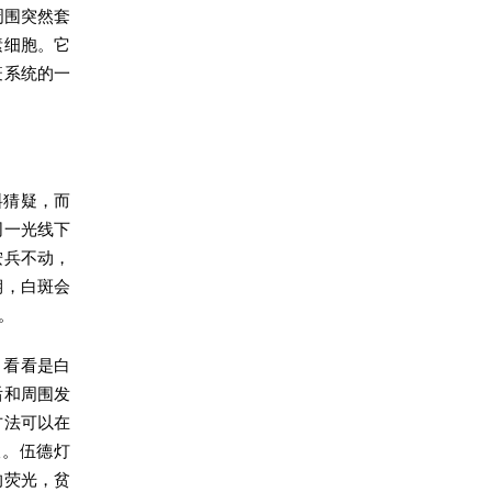
周围突然套
素细胞。它
疫系统的一
料猜疑，而
同一光线下
按兵不动，
期，白斑会
。
，看看是白
后和周围发
方法可以在
查。伍德灯
的荧光，贫