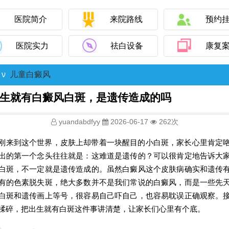
医院简介
来院路线
预约
医院实力
祛白设备
康复
ν
儿童白癜风
生就有白癜风白斑，是遗传造成的吗
yuandabdfyy
2026-06-17
262次
刚来到这个世界，皮肤上却带着一块醒目的小白斑，家长心里肯定
出的第一个念头往往就是：这难道是遗传的？可以很肯定地告诉大
白斑，不一定就是遗传造成的。虽然白癜风这个皮肤病确实和遗传
有的色素脱失斑，绝大多数并不是我们常说的白癜风，而是一些先
白斑和遗传画上等号，很容易自己吓自己，也容易耽误正确观察。
揉碎，把出生就有白斑这件事讲清楚，让家长们心里有个底。