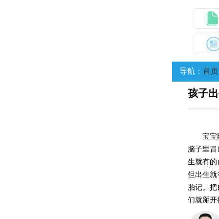
导航：
首页
孩子出
宝宝
脑子里冒
生就有的
但出生就
胎记。把
们就掰开