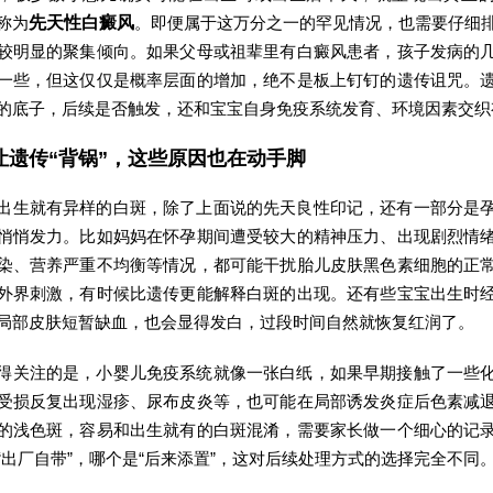
称为
先天性白癜风
。即便属于这万分之一的罕见情况，也需要仔细
较明显的聚集倾向。如果父母或祖辈里有白癜风患者，孩子发病的
一些，但这仅仅是概率层面的增加，绝不是板上钉钉的遗传诅咒。
的底子，后续是否触发，还和宝宝自身免疫系统发育、环境因素交织
让遗传“背锅”，这些原因也在动手脚
出生就有异样的白斑，除了上面说的先天良性印记，还有一部分是
悄悄发力。比如妈妈在怀孕期间遭受较大的精神压力、出现剧烈情
染、营养严重不均衡等情况，都可能干扰胎儿皮肤黑色素细胞的正
外界刺激，有时候比遗传更能解释白斑的出现。还有些宝宝出生时
局部皮肤短暂缺血，也会显得发白，过段时间自然就恢复红润了。
得关注的是，小婴儿免疫系统就像一张白纸，如果早期接触了一些
受损反复出现湿疹、尿布皮炎等，也可能在局部诱发炎症后色素减
的浅色斑，容易和出生就有的白斑混淆，需要家长做一个细心的记
“出厂自带”，哪个是“后来添置”，这对后续处理方式的选择完全不同