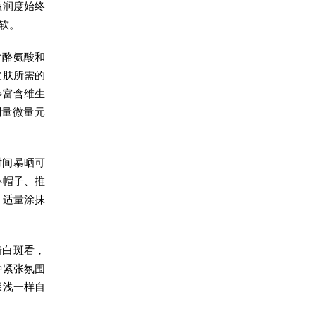
滋润度始终
软。
含酪氨酸和
皮肤所需的
等富含维生
剂量微量元
时间暴晒可
小帽子、推
，适量涂抹
着白斑看，
种紧张氛围
深浅一样自