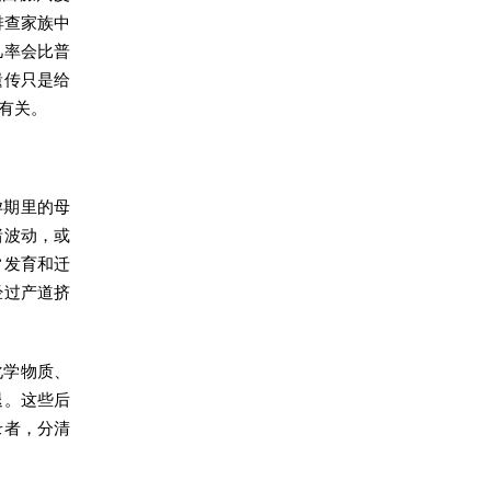
排查家族中
几率会比普
遗传只是给
有关。
孕期里的母
绪波动，或
常发育和迁
经过产道挤
化学物质、
退。这些后
录者，分清
。