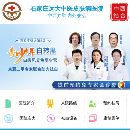
石家庄远大中医皮肤病医院
中西并举 内外兼治
医院简介
来院路线
预约挂号
医院实力
祛白设备
康复案例