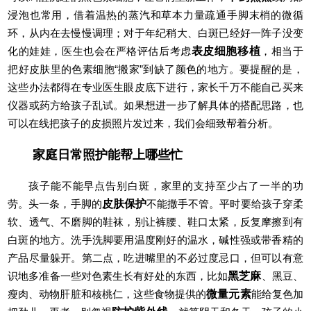
浸泡也常用，借着温热的蒸汽和草本力量疏通手脚末梢的微循
环，从内在去慢慢调理；对于年纪稍大、白斑已经好一阵子没变
化的娃娃，医生也会在严格评估后考虑
表皮细胞移植
，相当于
把好皮肤里的色素细胞“搬家”到缺了颜色的地方。要提醒的是，
这些办法都得在专业医生眼皮底下进行，家长千万不能自己买来
仪器或药方给孩子乱试。如果想进一步了解具体的搭配思路，也
可以在线把孩子的皮损照片发过来，我们会细致帮着分析。
家庭日常照护能帮上哪些忙
孩子能不能早点告别白斑，家里的支持至少占了一半的功
劳。头一条，手脚的
皮肤保护
不能撒手不管。平时要给孩子穿柔
软、透气、不磨脚的鞋袜，别让裤腰、鞋口太紧，反复摩擦到有
白斑的地方。洗手洗脚要用温度刚好的温水，碱性强或带香精的
产品尽量躲开。第二点，吃进嘴里的不必过度忌口，但可以有意
识地多准备一些对色素生长有好处的东西，比如
黑芝麻
、黑豆、
瘦肉、动物肝脏和核桃仁，这些食物提供的
微量元素
能给复色加