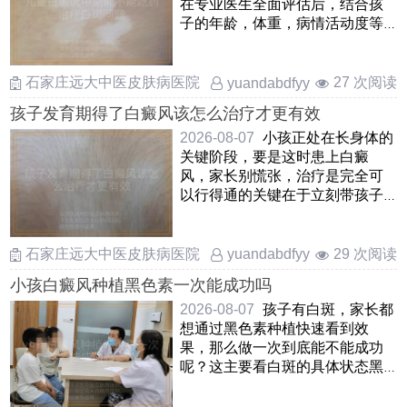
在专业医生全面评估后，结合孩
子的年龄，体重，病情活动度等
因素来综合判断口服药物在这
……
石家庄远大中医皮肤病医院
27 次阅读
yuandabdfyy
孩子发育期得了白癜风该怎么治疗才更有效
2026-08-07
小孩正处在长身体的
关键阶段，要是这时患上白癜
风，家长别慌张，治疗是完全可
以行得通的关键在于立刻带孩子
去正规地方查清楚，抓住早期这
……
石家庄远大中医皮肤病医院
29 次阅读
yuandabdfyy
小孩白癜风种植黑色素一次能成功吗
2026-08-07
孩子有白斑，家长都
想通过黑色素种植快速看到效
果，那么做一次到底能不能成功
呢？这主要看白斑的具体状态黑
色素种植是把孩子自己健康皮
……