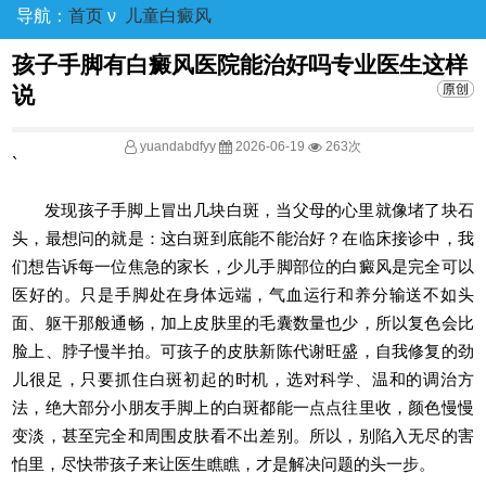
导航：
首页
ν
儿童白癜风
孩子手脚有白癜风医院能治好吗专业医生这样
说
yuandabdfyy
2026-06-19
263次
`
发现孩子手脚上冒出几块白斑，当父母的心里就像堵了块石
头，最想问的就是：这白斑到底能不能治好？在临床接诊中，我
们想告诉每一位焦急的家长，少儿手脚部位的白癜风是完全可以
医好的。只是手脚处在身体远端，气血运行和养分输送不如头
面、躯干那般通畅，加上皮肤里的毛囊数量也少，所以复色会比
脸上、脖子慢半拍。可孩子的皮肤新陈代谢旺盛，自我修复的劲
儿很足，只要抓住白斑初起的时机，选对科学、温和的调治方
法，绝大部分小朋友手脚上的白斑都能一点点往里收，颜色慢慢
变淡，甚至完全和周围皮肤看不出差别。所以，别陷入无尽的害
怕里，尽快带孩子来让医生瞧瞧，才是解决问题的头一步。