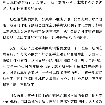
脚出现磕碰伤就行。若整天让孩子窝着不动，末端血流会更迟
缓，反而拉着恢复的后腿。
处在迷茫期的家长，如果拿不准孩子眼下的白斑属于哪个阶
段，或者想详细了解贴合自家宝贝手脚状况的个体化方案，都可
以通过线上渠道直接和本院医生沟通。我们会结合具体描述和皮
损表现，给出专业的方向预估，让您少些乱投医的周折。
其实，陪孩子走过手脚白斑消退的这段日子，也是一场内心
的修行。年龄大些的娃可能会因手上难看的白块生出一点自卑，
怕被同伴盯着看。这时父母不妨坦诚地和孩子聊一聊，告诉他这
不过是一个暂时的皮肤小毛病，就和班里同学长几颗雀斑差不
多，只要认真配合调理，完全可以慢慢变淡消失。让孩子学着接
纳当下，同时充满盼头地投入每日的照护，往往会发现小家伙变
得更主动、更乐观了。
回头再看，孩子手脚上的白癜风并非脱不掉的枷锁。挑对专
业的机构，用对系统的办法，再配上细腻的家庭照顾，绝大多数