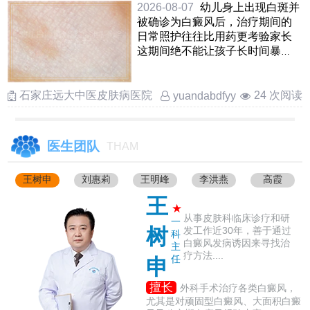
2026-08-07
幼儿身上出现白斑并
被确诊为白癜风后，治疗期间的
日常照护往往比用药更考验家长
这期间绝不能让孩子长时间暴
晒，哪怕是阴天也要做好物 ……
石家庄远大中医皮肤病医院
24 次阅读
yuandabdfyy
医生团队
THAM
王树申
刘惠莉
王明峰
李洪燕
高霞
王
★
从事皮肤科临床诊疗和研
一
树
发工作近30年，善于通过
科
白癜风发病诱因来寻找治
主
疗方法....
任
申
擅长
外科手术治疗各类白癜风，
尤其是对顽固型白癜风、大面积白癜