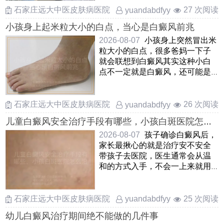
石家庄远大中医皮肤病医院
27 次阅读
yuandabdfyy
小孩身上起米粒大小的白点，当心是白癜风前兆
2026-08-07
小孩身上突然冒出米
粒大小的白点，很多爸妈一下子
就会联想到白癜风其实这种小白
点不一定就是白癜风，还可能是
白色糠疹，花斑癣或者炎症 ……
石家庄远大中医皮肤病医院
26 次阅读
yuandabdfyy
儿童白癜风安全治疗手段有哪些，小孩白斑医院怎么
治安全，孩子患上白癜风如何安全治疗
2026-08-07
孩子确诊白癜风后，
家长最揪心的就是治疗安不安全
带孩子去医院，医生通常会从温
和的方式入手，不会一上来就用
猛药针对儿童，临床上多选用
……
石家庄远大中医皮肤病医院
25 次阅读
yuandabdfyy
幼儿白癜风治疗期间绝不能做的几件事