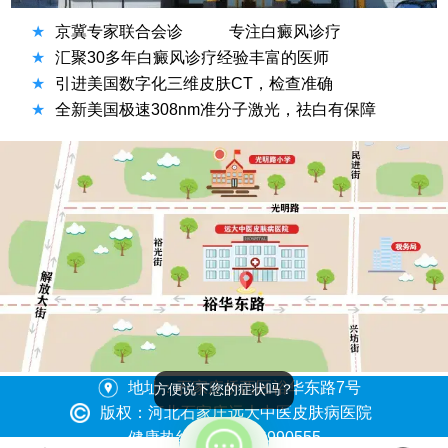
★
京冀专家联合会诊
专注白癜风诊疗
★
汇聚30多年白癜风诊疗经验丰富的医师
★
引进美国数字化三维皮肤CT，检查准确
★
全新美国极速308nm准分子激光，祛白有保障
地址：石家庄桥西区裕华东路7号
方便说下您的症状吗？
版权：河北石家庄远大中医皮肤病医院
健康热线：0311-86990555