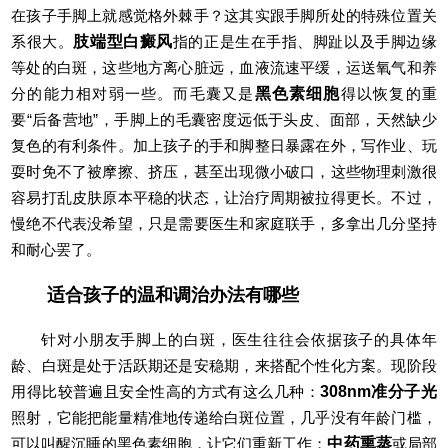
在孩子手脚上就感觉格外棘手？这其实跟手脚所处的特殊位置关
系很大。
肢端型白癜风
指的正是生在手指、脚趾以及手脚边缘
等处的白斑，这些地方离心脏远，血液流速平缓，运送氧气和养
分的能力相对弱一些。而毛囊又是
黑色素细胞
得以恢复的重
要“后备营地”，手脚上的毛囊密度远低于头皮、面部，天然缺少
复色的有利条件。加上孩子的手和脚整日暴露在外，写作业、玩
耍时免不了被摩擦、挤压，甚至出现微小破口，这些物理刺激很
容易打乱皮肤原本平稳的状态，让治疗周期被拉得更长。不过，
慢绝不代表没希望，只是需要医生和家庭联手，多拿出几分坚持
和耐心罢了。
适合孩子的温和调治办法有哪些
针对小朋友手脚上的白斑，医生往往会依据孩子的具体年
龄、白斑是处于活跃期还是安稳期，来搭配个性化方案。现阶段
用得比较普遍且安全性高的方式有这么几种：
308nm准分子光
照射，它能把能量精准地传递给白斑位置，几乎没有年龄门槛，
可以叫醒沉睡的黑色素细胞，让它们重新工作；
中药熏蒸
或局部