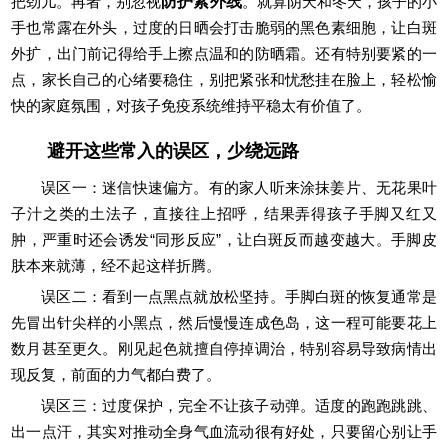
把劲儿。再者，别忽视
防护紫外线
。就算阴天和冬天，孩子的小
手也常露在外头，过度的日晒会打击脆弱的黑色素细胞，让白斑
外扩，出门前记得给手上擦点温和的防晒霜。还有特别要紧的一
点，家长自己的心绪要稳住，别把紧张和忧愁挂在脸上，轻松愉
快的家庭氛围，对孩子免疫系统维持平稳太有价值了。
避开这些常入的误区，少绕远路
误区一：迷信快速偏方。有的家人听来涂抹姜片、无花果叶
子汁之类的土法子，直接往上招呼，结果弄得孩子手脚又红又
肿，严重时还会诱发“同形反应”，让白斑反而越变越大。手脚皮
肤本来就薄，经不起这样折腾。
误区二：看到一点黑点就放松坚持。手脚白斑的恢复通常是
先冒出针尖样的小黑点，然后慢慢连成色岛，这一程可能要花上
数月甚至更久。刚见起色就擅自停掉调治，特别容易导致病情出
现反复，前面的力气都白费了。
误区三：过度保护，完全不让孩子动弹。适度的跑跑跳跳、
出一点汗，其实对推动全身气血流动很有好处，只要留心别让手