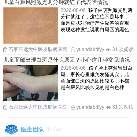
儿童白癜风照激光两分钟就红了代表啥情况
2026-08-06
孩子白斑照激光刚两
分钟就红了，这往往不是坏事，
而是皮肤对治疗产生应答的直观
表现这种发红说明白斑区的黑色
素细胞正在被“叫醒”，局 ……
石家庄远大中医皮肤病医院
31 次阅读
yuandabdfyy
儿童面部出现白斑是什么原因？小心这几种常见情况
2026-08-06
孩子脸上突然冒出白
斑，家长心里难免发慌其实，儿
童面部白斑的原因比较多，不都
是白癜风比较常见的是白色糠
疹，也叫单纯糠疹，看上去边界
不 ……
石家庄远大中医皮肤病医院
31 次阅读
yuandabdfyy
医生团队
THAM