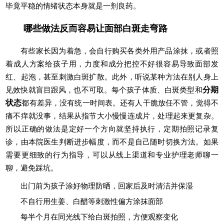
毕竟平稳的情绪状态本身就是一剂良药。
哪些做法反而容易让面部白斑走弯路
有些家长因为着急，会自行购买各类外用产品涂抹，或者照
着成人方案给孩子用，力度和成分把控不好很容易导致面部发
红、起泡，甚至刺激白斑扩散。此外，听说某种方法在别人身上
见效快就盲目跟风，也不可取。每个孩子体质、白斑类型和
分期
状态
都有差异，没有统一时间表。还有人干脆放任不管，觉得不
痛不痒就没事，结果从指节大小慢慢连成片，处理起来更复杂。
所以正确的做法是定好一个方向就坚持执行，定期拍照记录复
诊，由本院医生判断进步幅度，而不是自己随时切换方法。如果
需要更细致的行为指导，可以从线上渠道和专业护理老师聊一
聊，避免踩坑。
出门前为孩子涂好物理防晒，回家后及时清洁并保湿
不自行用生姜、白醋等刺激性偏方涂抹面部
每半个月在同光线下给白斑拍照，方便观察变化