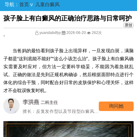
导航：
首页
ν
儿童白癜风
孩子脸上有白癜风的正确治疗思路与日常呵护
yuandabdfyy
2026-06-20
262次
`
当爸妈的最怕看到孩子脸上出现异样，一旦发现白斑，满脑
子都是“这到底能不能好”“这么小该怎么治”。孩子脸上有白癜风确
实需要及时应对，但方法一定要科学稳妥，不能因为着急就乱
试。正确的做法是先到正规机构确诊，然后根据面部特点进行个
体化的综合干预，同时配合好日常的皮肤保护和心理关怀，这样
才不会耽误恢复时机。
李洪燕
二科主任
询问她
擅长：反复发作型以及节段型白癜风诊
疗