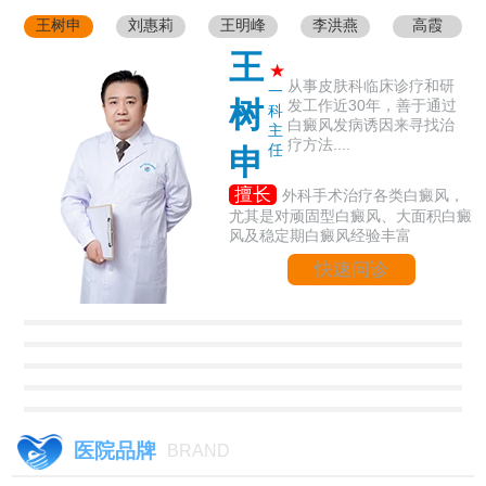
王树申
刘惠莉
王明峰
李洪燕
高霞
王
★
从事皮肤科临床诊疗和研
一
树
发工作近30年，善于通过
科
白癜风发病诱因来寻找治
主
疗方法....
任
申
擅长
外科手术治疗各类白癜风，
尤其是对顽固型白癜风、大面积白癜
风及稳定期白癜风经验丰富
快速问诊
医院品牌
BRAND