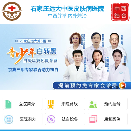
石家庄远大中医皮肤病医院
中西并举 内外兼治
医院简介
来院路线
预约挂号
医院实力
祛白设备
康复案例