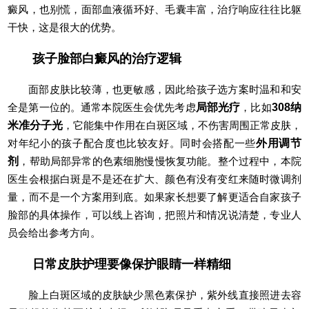
癜风，也别慌，面部血液循环好、毛囊丰富，治疗响应往往比躯
干快，这是很大的优势。
孩子脸部白癜风的治疗逻辑
面部皮肤比较薄，也更敏感，因此给孩子选方案时温和和安
全是第一位的。通常本院医生会优先考虑
局部光疗
，比如
308纳
米准分子光
，它能集中作用在白斑区域，不伤害周围正常皮肤，
对年纪小的孩子配合度也比较友好。同时会搭配一些
外用调节
剂
，帮助局部异常的色素细胞慢慢恢复功能。整个过程中，本院
医生会根据白斑是不是还在扩大、颜色有没有变红来随时微调剂
量，而不是一个方案用到底。如果家长想要了解更适合自家孩子
脸部的具体操作，可以线上咨询，把照片和情况说清楚，专业人
员会给出参考方向。
日常皮肤护理要像保护眼睛一样精细
脸上白斑区域的皮肤缺少黑色素保护，紫外线直接照进去容