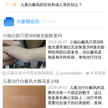
下一篇：
儿童白癜风的症状和成人有区别么？
大家都在问
BRAND
小孩白斑只照308激光能恢复吗
2026-08-07
小孩白癜风只照308
激光通常难以完全恢复308激光能
帮助局部白斑复色，但白癜风是
免疫相关性疾病，单纯光疗往往
治标不治本，容易出现新发 ……
石家庄远大中医皮肤病医院
8 次阅读
yuandabdfyy
儿童治疗白癜风大概花多少钱
2026-08-07
儿童治疗白癜风的花
费并没有一个固定的数字，这让
很多家长揪心实际上，治疗开销
需要结合孩子的白斑面积，发病
部位，病情阶段以及所选择的