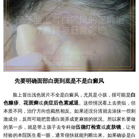
先要明确面部白斑到底是不是白癜风
脸上冒出浅色斑片不全是白癜风，尤其是小孩，很可能是
白
色糠疹
、
花斑癣
或
炎症后色素减退
。这些情况看上去类似，但
本质不同，治疗方向也截然相反。如果还没分清就去涂抹一些刺
激成分，反而可能把普通白斑弄成更麻烦的状况。所以家长要做
的第一步，就是带上孩子去专科做
伍德灯检查
或
皮肤镜
，让有
经验的本院医生看一眼，通常很快就能判断出来。如果确诊是白