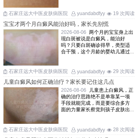
……
石家庄远大中医皮肤病医院
19 次阅读
yuandabdfyy
宝宝才两个月白癜风能治好吗，家长先别慌
2026-08-06
两个月的宝宝身上出
现白斑被说是白癜风，能治好
吗？只要白斑确诊得早，类型适
合干预，这个月龄的婴幼儿通过
温和调理是能够慢慢改善甚至让
……
石家庄远大中医皮肤病医院
29 次阅读
yuandabdfyy
儿童白癜风如何正确治疗？家长要记住这几点
2026-08-06
儿童患上白癜风，正
确的治疗思路绝不是单靠某一项
手段就能完成，而是要综合多方
面的力量家长察觉到孩子皮肤出
现白斑后，先别自乱阵脚，应
……
石家庄远大中医皮肤病医院
28 次阅读
yuandabdfyy