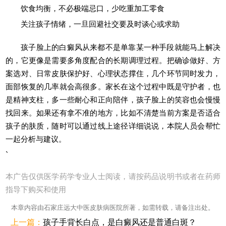
饮食均衡，不必极端忌口，少吃重加工零食
关注孩子情绪，一旦回避社交要及时谈心或求助
孩子脸上的白癜风从来都不是单靠某一种手段就能马上解决
的，它更像是需要多角度配合的长期调理过程。把确诊做好、方
案选对、日常皮肤保护好、心理状态撑住，几个环节同时发力，
面部恢复的几率就会高很多。家长在这个过程中既是守护者，也
是精神支柱，多一些耐心和正向陪伴，孩子脸上的笑容也会慢慢
找回来。如果还有拿不准的地方，比如不清楚当前方案是否适合
孩子的肤质，随时可以通过线上途径详细说说，本院人员会帮忙
一起分析与建议。
`
本广告仅供医学药学专业人士阅读，请按药品说明书或者在药师
指导下购买和使用
本章内容由石家庄远大中医皮肤病医院所著，如需转载，请备注出处。
上一篇：
孩子手背长白点，是白癜风还是普通白斑？