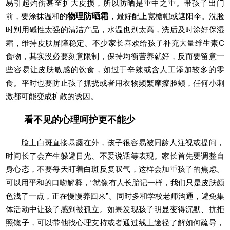
易引起灼伤甚至扩大皮损，所以防晒是重中之重。带孩子出门
前，要涂抹温和的
物理防晒霜
，最好配上宽檐帽或遮阳伞。洗脸
时别用碱性太强的清洁产品，水温也别太高，洗后及时涂好保湿
霜，维持皮肤屏障稳定。不少家长喜欢给孩子补充大量维生素C
食物，其实没必要刻意限制，保持均衡营养就好，反而要留意一
些容易让皮肤敏感的饮食，如过于辛辣或含人工添加较多的零
食。平时也要防止孩子抓挠或者用衣物频繁摩擦脸颊，任何小刺
激都可能变成扩散的诱因。
看不见的心理呵护更不能少
脸上白斑直接暴露在外，孩子很容易被同龄人注视或提问，
时间长了会产生躲避目光、不爱说话等表现。家长首先要调整自
身心态，不要每天盯着白斑反复叹气，这样会加重孩子的焦虑。
可以用平和的口吻解释，“就像有人长胎记一样，我们只是皮肤颜
色浅了一点，正在慢慢养回来”。同时多和学校老师沟通，避免集
体活动中让孩子感到被孤立。如果发现孩子明显变得沉默、抗拒
照镜子，可以带他找心理支持或者通过线上途径了解如何疏导，