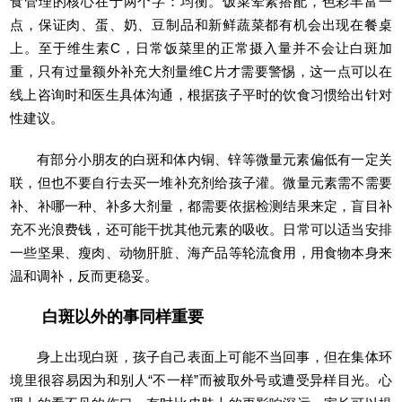
食管理的核心在于两个字：均衡。饭菜荤素搭配，色彩丰富一
点，保证肉、蛋、奶、豆制品和新鲜蔬菜都有机会出现在餐桌
上。至于维生素C，日常饭菜里的正常摄入量并不会让白斑加
重，只有过量额外补充大剂量维C片才需要警惕，这一点可以在
线上咨询时和医生具体沟通，根据孩子平时的饮食习惯给出针对
性建议。
有部分小朋友的白斑和体内铜、锌等微量元素偏低有一定关
联，但也不要自行去买一堆补充剂给孩子灌。微量元素需不需要
补、补哪一种、补多大剂量，都需要依据检测结果来定，盲目补
充不光浪费钱，还可能干扰其他元素的吸收。日常可以适当安排
一些坚果、瘦肉、动物肝脏、海产品等轮流食用，用食物本身来
温和调补，反而更稳妥。
白斑以外的事同样重要
身上出现白斑，孩子自己表面上可能不当回事，但在集体环
境里很容易因为和别人“不一样”而被取外号或遭受异样目光。心