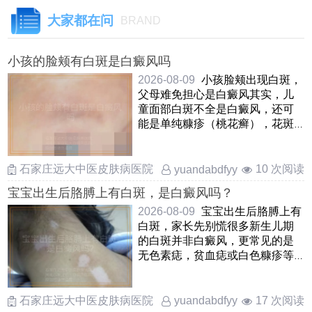
大家都在问
BRAND
小孩的脸颊有白斑是白癜风吗
2026-08-09
小孩脸颊出现白斑，
父母难免担心是白癜风其实，儿
童面部白斑不全是白癜风，还可
能是单纯糠疹（桃花癣），花斑
癣，贫血痣等情况白癜风白斑边
界清 ……
石家庄远大中医皮肤病医院
10 次阅读
yuandabdfyy
宝宝出生后胳膊上有白斑，是白癜风吗？
2026-08-09
宝宝出生后胳膊上有
白斑，家长先别慌很多新生儿期
的白斑并非白癜风，更常见的是
无色素痣，贫血痣或白色糠疹等
良性状况无色素痣通常在出 ……
石家庄远大中医皮肤病医院
17 次阅读
yuandabdfyy