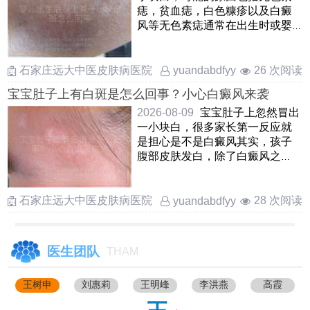
痣，贫血痣，白色糠疹以及白癜
风等无色素痣通常在出生时或婴
儿早期出现，表现为边界不清
……
石家庄远大中医皮肤病医院
26 次阅读
yuandabdfyy
宝宝肚子上有白斑是怎么回事？小心白癜风来袭
2026-08-09
宝宝肚子上忽然冒出
一小块白，很多家长第一反应就
是担心是不是白癜风其实，孩子
腹部皮肤发白，除了白癜风之
外，还可能是白色糠疹，贫血痣
或 ……
石家庄远大中医皮肤病医院
28 次阅读
yuandabdfyy
医生团队
THAM
王树申
刘惠莉
王明峰
李洪燕
高霞