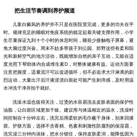
把生活节奏调到养护频道
儿童白癜风的养护并不只是在医院里完成，更多的功夫在平
时。规律充足的睡眠对免疫系统的稳定起着关键支撑作用，小学
生尽量保证九到十个小时的休息时间，睡前少接触电子屏幕，避
免大脑过度兴奋。周末不妨多带孩子到公园、郊野这些有柔和阳
光和新鲜空气的地方活动，既能增加自然的亲子互动，又能在适
度光照下帮助体内合成维生素D，对整体健康有益。运动方面要
注意把握度，适量流汗可以促进循环，但不必追求大汗淋漓的剧
烈运动，大量出汗后汗液浸渍白斑处可能产生刺痒感，及时用温
水冲洗干净并拍干就好。
洗澡水温也值得关注，过烫的水容易洗去皮肤表面的保护性
油脂，让白斑区域更加干燥。建议用与体温相近的温水，洗澡时
间控制在十分钟左右，洗完后用柔软的毛巾蘸干身体，别来回揉
搓。护肤方面，选择不含香精、色素和刺激性防腐剂的保湿霜，
洗完澡三分钟内涂抹，把水分锁住，保持皮肤柔润，能降低因为