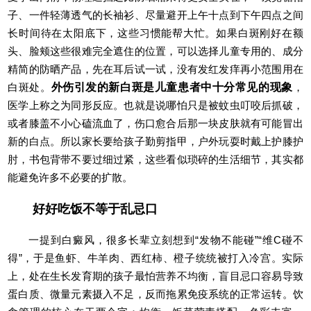
子、一件轻薄透气的长袖衫、尽量避开上午十点到下午四点之间
长时间待在太阳底下，这些习惯能帮大忙。如果白斑刚好在额
头、脸颊这些很难完全遮住的位置，可以选择儿童专用的、成分
精简的防晒产品，先在耳后试一试，没有发红发痒再小范围用在
白斑处。
外伤引发的新白斑是儿童患者中十分常见的现象
，
医学上称之为同形反应。也就是说哪怕只是被蚊虫叮咬后抓破，
或者膝盖不小心磕流血了，伤口愈合后那一块皮肤就有可能冒出
新的白点。所以家长要给孩子勤剪指甲，户外玩耍时戴上护膝护
肘，书包背带不要过细过紧，这些看似琐碎的生活细节，其实都
能避免许多不必要的扩散。
好好吃饭不等于乱忌口
一提到白癜风，很多长辈立刻想到“发物不能碰”“维C碰不
得”，于是鱼虾、牛羊肉、西红柿、橙子统统被打入冷宫。实际
上，处在生长发育期的孩子最怕营养不均衡，盲目忌口容易导致
蛋白质、微量元素摄入不足，反而拖累免疫系统的正常运转。饮