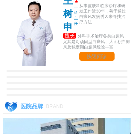
王
★
从事皮肤科临床诊疗和研
一
树
发工作近30年，善于通过
科
白癜风发病诱因来寻找治
主
疗方法....
任
申
擅长
外科手术治疗各类白癜风，
尤其是对顽固型白癜风、大面积白癜
风及稳定期白癜风经验丰富
快速问诊
医院品牌
BRAND