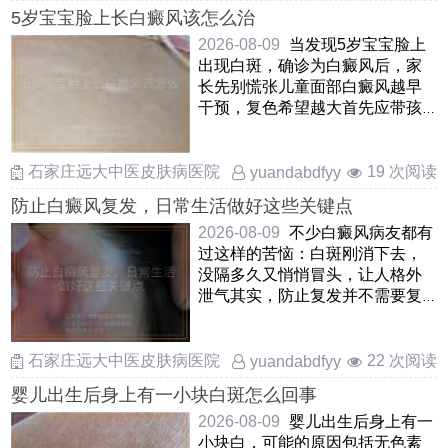
5岁宝宝脸上长白癜风该怎么治
2026-08-09
当发现5岁宝宝脸上
出现白斑，确诊为白癜风后，家
长先别慌张儿童面部白癜风越早
干预，复色希望越大首先应带孩
子到正规医院皮肤科就诊，让
……
石家庄远大中医皮肤病医院
19 次阅读
yuandabdfyy
防止白癜风复发，日常生活做好这些关键点
2026-08-09
不少白癜风病友都有
过这样的苦恼：白斑刚消下去，
没隔多久又悄悄冒头，让人格外
泄气其实，防止复发并不需要复
杂的手段，关键是把日常生活中
……
石家庄远大中医皮肤病医院
22 次阅读
yuandabdfyy
婴儿出生后身上有一小块白斑怎么回事
2026-08-09
婴儿出生后身上有一
小块白，可能的原因包括无色素