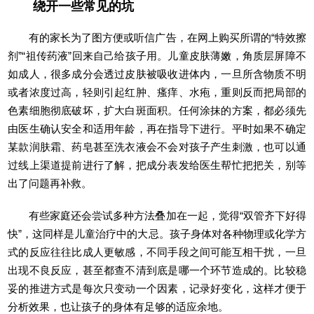
绕开一些常见的坑
有的家长为了图方便或听信广告，在网上购买所谓的“特效擦
剂”“祖传药液”回来自己给孩子用。儿童皮肤薄嫩，角质层屏障不
如成人，很多成分会透过皮肤被吸收进体内，一旦所含物质不明
或者浓度过高，轻则引起红肿、瘙痒、水疱，重则反而把局部的
色素细胞彻底破坏，扩大白斑面积。任何涂抹的方案，都必须先
由医生确认安全和适用年龄，再在指导下进行。平时如果不确定
某款润肤霜、药皂甚至洗衣液会不会对孩子产生刺激，也可以通
过线上渠道提前进行了解，把成分表发给医生帮忙把把关，别等
出了问题再补救。
有些家庭还会尝试多种方法叠加在一起，觉得“双管齐下好得
快”，这同样是儿童治疗中的大忌。孩子身体对各种物理或化学方
式的反应往往比成人更敏感，不同手段之间可能互相干扰，一旦
出现不良反应，甚至都查不清到底是哪一个环节造成的。比较稳
妥的推进方式是每次只变动一个因素，记录好变化，这样才便于
分析效果，也让孩子的身体有足够的适应余地。