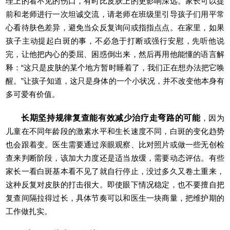
理上的看不见的伤口，有时比皮肤上的更影响深远。家长可以提
前和老师进行一次坦诚交流，请老师在班级里引导孩子们用平常
心看待肤色差异，避免当众反复询问或指指点点。在家里，如果
孩子主动提起白斑的事，不必急于打断或强行安慰，先听他说
完，让他把内心的委屈、困惑倒出来，然后再用他能懂的语言解
释：“这只是皮肤的某个地方暂时睡着了，我们正在想办法把它唤
醒。”让孩子知道，这只是身体的一个小状况，并不改变他本身有
多可爱有价值。
长期坚持规律复查能有效减少治疗走弯路的可能
，因为
儿童在不同年龄段的激素水平和生长速度不同，白斑的变化趋势
也会跟着变。医生需要通过亲眼观察、比对照片或做一些无创检
查来判断阶段，该加大力度还是适当放缓，需要动态评估。有些
家长一看白斑基本看不见了就自行停止，没过多久又卷土重来，
这种反复对皮肤的打击很大。即使眼下情况稳定，也不要擅自把
复查间隔拉得过长，具体节奏可以和医生一块商量，把维护期的
工作做扎实。