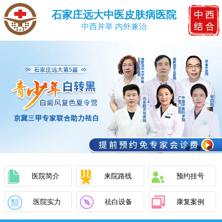
石家庄远大中医皮肤病医院
中西并举 内外兼治
医院简介
来院路线
预约挂号
医院实力
祛白设备
康复案例