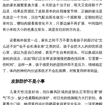
急的家长频繁更换方案，今天听这个法子好，明天又觉得那个产
品灵，结果反而搅乱了皮肤原本的自我修复节律。正确的做法是
先选定一个方向，沉住气配合医生做完一个观察期，定期拍照记
录对比，哪怕肉眼看着变化不大，只要边缘不再扩展、中间隐约
有小米粒大小的色素点冒头，就是在往好的方向走。
还要格外留意一点，家长之间千万不要当着孩子的面讨论“怎
么还不好”“会不会长满全身”之类的话。孩子会把大人的担忧听进
心里，误以为是自己的错，甚至产生自卑的苗头。可以换成比较
放松的说法，比如“我们正在帮皮肤慢慢把颜色找回来，它需要一
些时间”。这样一来，孩子感受到的是陪伴而不是压力，情绪稳定
了，体内的神经内分泌系统才不会乱闹腾，对恢复同样有助益。
皮肤防护不是小事
儿童天性活泼好动，但白癜风区域的皮肤比正常部位要“娇
气”不少，缺少色素颗粒的保护，对日光的抵御能力大打折扣。春
夏季出门前，物理遮挡远比防晒霜来得更安全实在，一顶宽檐帽