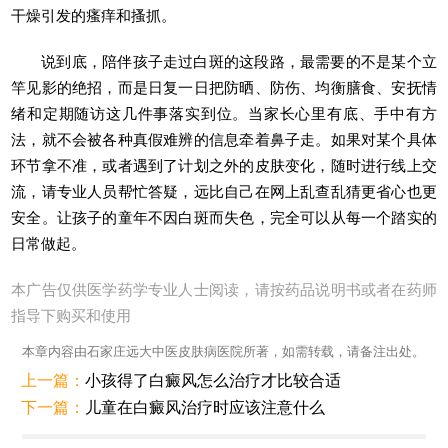
干燥引发的瘙痒和搔抓。
说到底，陪伴孩子走过白斑的这段路，最需要的不是某个立
竿见影的绝招，而是日复一日把防晒、防伤、均衡膳食、安抚情
绪和定期随访这几件事落实到位。当家长心里有底、手中有方
法，就不会被各种真假难辨的信息牵着鼻子走。如果对某个具体
环节拿不准，或者遇到了计划之外的皮肤变化，随时进行线上交
流，请专业人员帮忙答疑，远比自己在网上乱查乱猜更省心也更
安全。让孩子的童年不因白斑而失色，完全可以从每一个踏实的
日常做起。
本广告仅供医学药学专业人士阅读，请按药品说明书或者在药师
指导下购买和使用
本章内容由石家庄远大中医皮肤病医院所著，如需转载，请备注出处。
上一篇：
小孩得了白癜风怎么治疗才比较合适
下一篇：
儿童在白癜风治疗时应该注意什么