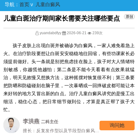
导航：
首页
ν
儿童白癜风
儿童白斑治疗期间家长需要关注哪些要点
yuandabdfyy
2026-06-21
239次
孩子皮肤上出现白斑并被确诊为白癜风，一家人难免着急上
火。在治疗阶段要想让白斑安安稳稳地往回缩，有些功课家长必
须提前做好。头一条就是别把焦虑挂在脸上，孩子对大人情绪特
别敏感，你越慌他越怕；第二条是不能今天看着有点效果就猛
治，明天见效慢又想换方法，这种摇摆对恢复很不利；第三条要
把防晒和防磕碰刻在脑子里，一次暴晒或一回摔破皮都可能让本
来好转的地方又冒出新的白点。治疗儿童白癜风讲究的是慢工出
细活，稳住心态，把日常细节做到位，才算是真正帮了孩子大
忙。
高霞
七科主任
询问她
擅长：女性/颜面型白癜风的诊治