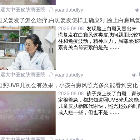
庄远大中医皮肤病医院
yuandabdfyy
斑又复发了怎么治疗,白斑复发怎样正确应对,脸上白癜风
2026-08-08
发现脸上白斑又冒出来
慌复发在白癜风这类皮肤问题里比较
往和免疫波动，精神压力，局部摩擦
素有关当前要紧的是先 ……
庄远大中医皮肤病医院
yuandabdfyy
斑照UVB几次会有效果，小孩白癜风照光多久能看到变化
照UVB光治疗后几次显效
2026-08-08
孩子身上长了白斑，家
定很着急，都想知道照UVB光几次能
儿童皮肤新陈代谢快，照光起效的时
成人短一些，但也不是 ……
庄远大中医皮肤病医院
yuandabdfyy