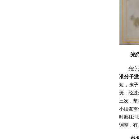
光
光疗
准分子
短，孩子
斑，经过
三次，坚
小朋友需
时擦抹润
调整，有
外