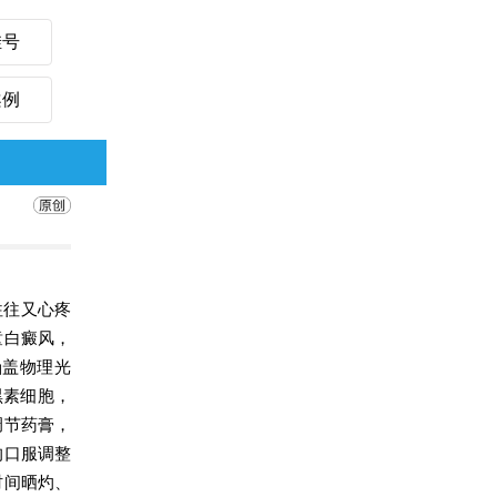
挂号
案例
往往又心疼
童白癜风，
涵盖物理光
黑素细胞，
调节药膏，
的口服调整
时间晒灼、