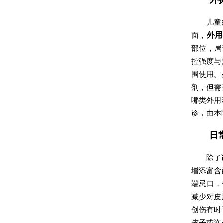
儿童
面，
外用
部位，局
控强度与
围使用。
剂，但需
哪类外用
诊，由本
日
除了
增添富含
端忌口，
减少对皮
创伤有时
孩子或许