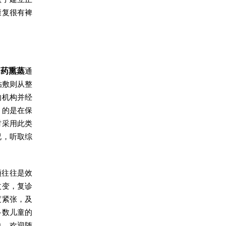
康复很有裨
中药熏蒸
通
贴敷则从整
的机构并经
目的是在保
时采用此类
况，听取综
预往往是效
改变，复诊
度紧张，及
多数儿童的
向，欢迎随