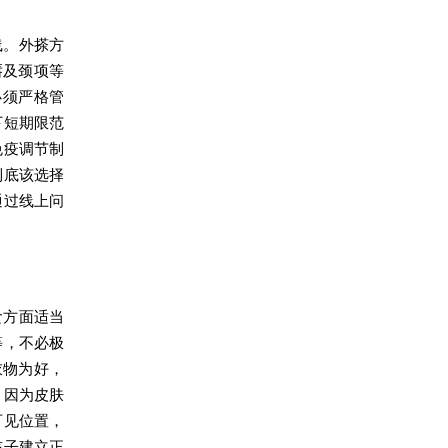
线。外搽方
唇及颈项等
必须严格管
下短期限范
免疫调节制
到底该选择
通过线上问
食方面适当
等，不必极
衣物为好，
，因为皮肤
可见位置，
孩子建立正