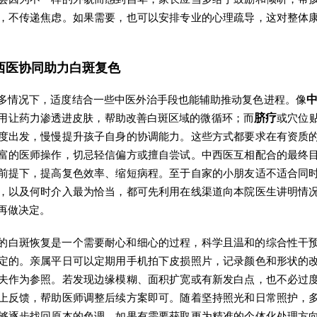
，不传递焦虑。如果需要，也可以安排专业的心理疏导，这对整体
西医协同助力白斑复色
多情况下，适度结合一些中医外治手段也能辅助推动复色进程。像
用让药力渗透进皮肤，帮助改善白斑区域的微循环；而
脐疗
或穴位
度出发，慢慢提升孩子自身的协调能力。这些方式都要求在有资质
富的医师操作，切忌轻信偏方或擅自尝试。中西医互相配合的最终
前提下，提高复色效率、缩短病程。至于自家的小朋友适不适合同
，以及何时介入最为恰当，都可先利用在线渠道向本院医生讲明情
再做决定。
的白斑恢复是一个需要耐心和细心的过程，科学且温和的综合性干
定的。亲属平日可以定期用手机拍下皮损照片，记录颜色和形状的
夫作为参照。若发现边缘模糊、面积扩宽或有新发白点，也不必过
上反馈，帮助医师调整后续方案即可。随着坚持照光和日常照护，
够逐步找回原本的色调。如果有需要获取更为精准的个体化处理方