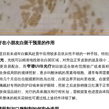
疗在小朋友白斑干预里的作用
是目前未成年白癜风处置中应用较多且依从性不错的一种手段。特别
激光
，光线可以精准地投射在白斑区域，对旁边正常皮肤的波及很小
更容易配合。而
窄谱UVB光疗
则比较适合散布范围较广或者面
全身或局部的规律照射，逐步叫醒休眠的黑素母细胞。通常每周需
持几个月后往往能观察到色岛出现，白斑边界开始向里收拢。在接
佩戴好专用的防护目镜来保护眼睛，照射之后皮肤稍微泛红属于正
肤保湿品就行。光疗的具体频次和疗程长短，需根据复色进度由本
关整体的相关花销也可通过线上途径作详细了解。
搽药剂与口服制剂如何安全选用