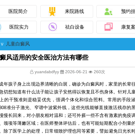
医院简介
来院路线
预约
医院实力
祛白设备
康复
ν
儿童白癜风
癜风适用的安全医治方法有哪些
yuandabdfyy
2026-06-21
260次
成年孩子身上出现边界清晰的白斑，确诊为白癜风时，家里的长辈
急切想知道有什么法子能让孩子安然得以恢复且不伤身体。针对儿
上的干预准则是稳妥优先，强调个体化和综合照料。常用的手段
308准分子激光、窄谱中波紫外线，这些光线能够直接激活残存的
慢慢长回来，对小朋友相对温和；还可外搽一些不含有激素的免疫
、颈项等薄嫩区域；在医师整体评估后，也有可能短期配合小剂量
。除了医学上的处理，日常细致护理也同等紧要，譬如避免日光长