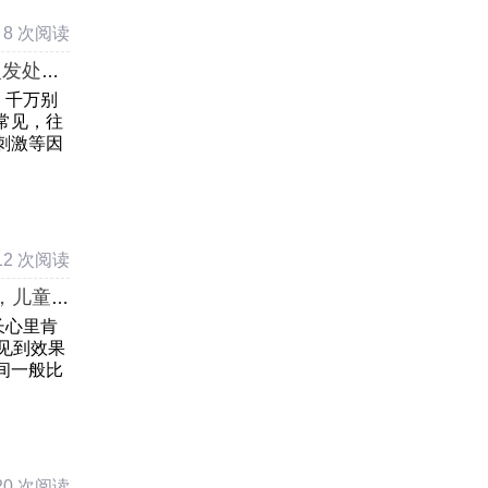
8 次阅读
复发处理
，千万别
常见，往
刺激等因
12 次阅读
，儿童
长心里肯
见到效果
间一般比
20 次阅读