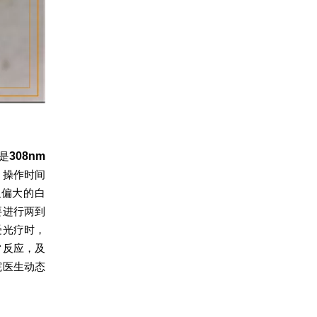
是
308nm
，操作时间
积偏大的白
要进行两到
受光疗时，
常反应，及
院医生动态