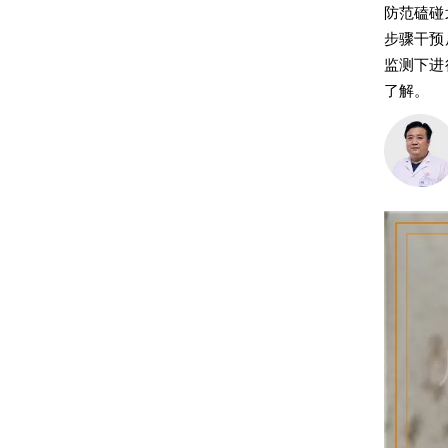
防范磕碰
步骤干预
监测下进
了解。