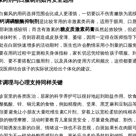
白癜风的用药选择范围会比成人更谨慎，一切要以不伤害嫩肤为底
钙调磷酸酶抑制剂
是比较常用的非激素类药膏，适用于眼周、口
部刺激感较弱；而含有激素的
糖皮质激素药膏
虽然起效较快，但
涂抹时长，否则容易造成皮肤变薄、萎缩，因而一定得在医师指导
处在白斑快速增多的活动期时，医生也许会酌情采用小剂量的口服
要在用药过程中监测相关身体指标，家长切忌凭经验给孩子喂服。
药、要不要搭配口服用剂，以及具体的使用方式和频次，这些都要
院医师结合孩子的实际状况给出个体化的建议。
常调理与心理支持同样关键
诊室里的各类医治，居家的科学养护可以很好地起到助益作用。饮
酪氨酸、锌、铜元素的食物，例如精瘦肉、坚果、黑芝麻和豆制品
但要避免让小朋友大量吃维生素C片剂。穿着上以宽松柔软的纯棉
肤的物理摩擦。活动时要教育儿童留意安全，尽量避免蹭破、割伤
可能诱发出新的白斑。情绪这一块也不容忽视，白斑如果长在肉眼
会因为不一样的外貌而感到自卑，家长应当多给予鼓励和倾听，帮