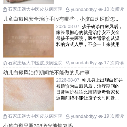
石家庄远大中医皮肤病医院
10 次阅读
yuandabdfyy
儿童白癜风安全治疗手段有哪些，小孩白斑医院怎么
治安全，孩子患上白癜风如何安全治疗
2026-08-07
孩子确诊白癜风后，
家长最揪心的就是治疗安不安全
带孩子去医院，医生通常会从温
和的方式入手，不会一上来就用
猛药针对儿童，临床上多选用
……
石家庄远大中医皮肤病医院
17 次阅读
yuandabdfyy
幼儿白癜风治疗期间绝不能做的几件事
2026-08-07
幼儿身上出现白斑并
被确诊为白癜风后，治疗期间的
日常照护往往比用药更考验家长
这期间绝不能让孩子长时间暴
晒，哪怕是阴天也要做好物 ……
石家庄远大中医皮肤病医院
19 次阅读
yuandabdfyy
小孩白斑只照308激光能恢复吗