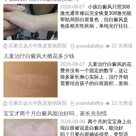
2026-08-07
小孩白癜风只照308
激光通常难以完全恢复308激光能
帮助局部白斑复色，但白癜风是
免疫相关性疾病，单纯光疗往往
治标不治本，容易出现新发 ……
石家庄远大中医皮肤病医院
22 次阅读
yuandabdfyy
儿童治疗白癜风大概花多少钱
2026-08-07
儿童治疗白癜风的花
费并没有一个固定的数字，这让
很多家长揪心实际上，治疗开销
需要结合孩子的白斑面积，发病
部位，病情阶段以及所选择的
……
石家庄远大中医皮肤病医院
22 次阅读
yuandabdfyy
宝宝才两个月白癜风能治好吗，家长先别慌
2026-08-06
两个月的宝宝身上出
现白斑被说是白癜风，能治好
吗？只要白斑确诊得早，类型适