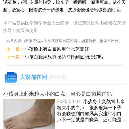
说清楚，得到专属的指导，比东听一嘴西听一嘴更可靠。从今天
起，放宽心，陪着孩子一步步走，皮肤会慢慢给出惊喜的回应。
本广告仅供医学药学专业人士阅读，请按药品说明书或者在药师
指导下购买和使用
本章内容由石家庄远大中医皮肤病医院所著，如需转载，请备注出处。
上一篇：
小孩脸上有白癜风用什么药膏好
下一篇：
小孩白癜风只靠吃药打针到底能治好吗
大家都在问
BRAND
小孩身上起米粒大小的白点，当心是白癜风前兆
2026-08-07
小孩身上突然冒出米
粒大小的白点，很多爸妈一下子
就会联想到白癜风其实这种小白
点不一定就是白癜风，还可能是
白色糠疹，花斑癣或者炎症 ……