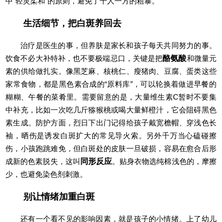
中“轻灵柔和”的原则，避免了千人一方的粗暴。
生活细节，把白斑养回去
治疗是医生的事，但养肤是家长和孩子每天共同努力的事。
饮食不必大补特补，也不要极端忌口，关键是把
酪氨酸
和微量元
素的供给做扎实。像黑芝麻、核桃仁、瘦猪肉、豆腐、蛋类这些
家常食物，都是黑色素合成的“原料库”，可以轮换着做进早餐的
糊糊、午餐的菜肴里。需要留意的是，大量维生素C暂时不要集
中补充，比如一次吃几斤猕猴桃或喝大量鲜橙汁，它会阻碍黑色
素生成。防护方面，烈日下出门记得给孩子戴宽檐帽、穿浅色长
袖，晒伤是诱发白斑扩大的常见导火索。另外千万当心磕碰擦
伤，小孩跑跳难免，但白斑处的皮肤一旦破损，容易在愈合后形
成新的色素脱失，这叫
同形反应
。贴身衣物选纯棉浅色的，摩擦
少，也避免染色剂刺激。
别让情绪加重白斑
还有一个看不见的影响因素，就是孩子的小情绪。上了幼儿