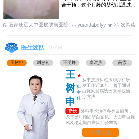
合干预，这个月龄的婴幼儿通过
温和调理是能够慢慢改善甚至让
……
石家庄远大中医皮肤病医院
30 次阅读
yuandabdfyy
医生团队
THAM
王树申
刘惠莉
王明峰
李洪燕
高霞
王
★
从事皮肤科临床诊疗和研
一
树
发工作近30年，善于通过
科
白癜风发病诱因来寻找治
主
疗方法....
任
申
擅长
外科手术治疗各类白癜风，
尤其是对顽固型白癜风、大面积白癜
风及稳定期白癜风经验丰富
快速问诊