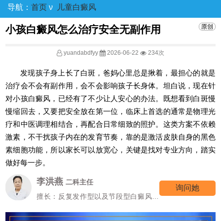
导航：
首页
ν
儿童白癜风
小孩白癜风怎么治疗安全无副作用
yuandabdfyy
2026-06-22
234次
发现孩子身上长了白斑，爸妈心里总是揪着，最担心的就是
治疗会不会有副作用，会不会影响孩子长身体。坦白说，现在针
对小孩白癜风，已经有了不少让人安心的办法。既想看到白斑慢
慢缩回去，又要把安全放在第一位，临床上首选的通常是物理光
疗和中医调理相结合，再配合日常细致的照护。这类方案不依赖
激素，不干扰孩子内在的发育节奏，靠的是激活皮肤自身的黑色
素细胞功能，所以家长可以放宽心，关键是找对专业方向，踏实
做好每一步。
李洪燕
二科主任
询问她
擅长：反复发作型以及节段型白癜风诊
疗