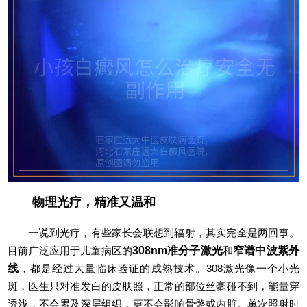
物理光疗，精准又温和
一说到光疗，有些家长会联想到辐射，其实完全是两回事。
目前广泛应用于儿童病区的
308nm准分子激光
和
窄谱中波紫外
线
，都是经过大量临床验证的成熟技术。308激光像一个小光
斑，医生只对准发白的皮肤照，正常的部位丝毫碰不到，能量穿
透浅，不会累及深层组织，更不会影响骨骼或内脏。单次照射时