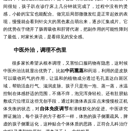
间很短，孩子趴在诊疗床上几分钟就完成了，过程中没有灼烫
感，小龄的宝宝也能配合。做完后局部微微发红是正常起效的表
现，慢慢就会看到针尖大的黑色素点萌出来，逐步汇集成片。它
的优势在于绕开了肠胃吸收和肝肾代谢，把副作用的可能性降到
了最低，对家长来说，是看得见的安全感。
中医外治，调理不伤里
很多家长希望从根本调理，又害怕口服药物有隐患，这时候
中医外治法就显出优势了。比如
中药熏蒸
和药浴，利用的是皮肤
可以吸收药气的作用，让温和的植物成分透过毛孔直达白斑区
域，帮助活血行气、滋润皮脉。孩子只是泡一泡、蒸一蒸，水温
控制在体感舒适的范围，不痛不痒，泡完浑身轻松。还有肚脐贴
敷或穴位埋豆这些无创手段，通过刺激体表反应点来慢慢校正机
体失衡的状态，对
自体免疫调节
有潜移默化的促进。中医讲究
辨证施治，每个孩子的方子都不一样，体热的孩子侧重疏风，脾
虚的孩子侧重运化，这种贴合个体体质的思路，正符合儿科治疗