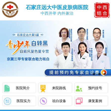
石家庄远大中医皮肤病医院
中西并举 内外兼治
医院简介
来院路线
预约挂号
医院实力
祛白设备
康复案例