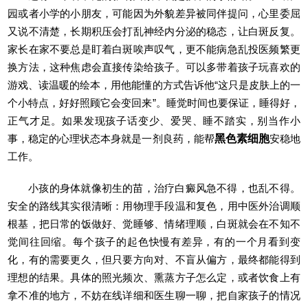
园或者小学的小朋友，可能因为外貌差异被同伴提问，心里委屈
又说不清楚，长期积压会打乱神经内分泌的稳态，让白斑反复。
家长在家不要总是盯着白斑唉声叹气，更不能病急乱投医频繁更
换方法，这种焦虑会直接传染给孩子。可以多带着孩子玩喜欢的
游戏、读温暖的绘本，用他能懂的方式告诉他“这只是皮肤上的一
个小特点，好好照顾它会变回来”。睡觉时间也要保证，睡得好，
正气才足。如果发现孩子话变少、爱哭、睡不踏实，别当作小
事，稳定的心理状态本身就是一剂良药，能帮
黑色素细胞
安稳地
工作。
小孩的身体就像初生的苗，治疗白癜风急不得，也乱不得。
安全的路线其实很清晰：用物理手段温和复色，用中医外治调顺
根基，把日常的饭做好、觉睡够、情绪理顺，白斑就会在不知不
觉间往回缩。每个孩子的起色快慢有差异，有的一个月看到变
化，有的需要更久，但只要方向对、不盲从偏方，最终都能得到
理想的结果。具体的照光频次、熏蒸方子怎么定，或者饮食上有
拿不准的地方，不妨在线详细和医生聊一聊，把自家孩子的情况