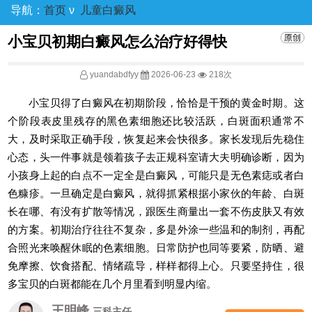
导航：
首页
ν
儿童白癜风
小宝贝初期白癜风怎么治疗好得快
yuandabdfyy
2026-06-23
218次
小宝贝得了白癜风在初期阶段，恰恰是干预的黄金时期。这
个阶段表皮里残存的黑色素细胞还比较活跃，白斑面积通常不
大，及时采取正确手段，恢复起来会快很多。家长发现后先稳住
心态，头一件事就是领着孩子去正规科室请大夫明确诊断，因为
小孩身上起的白点不一定全是白癜风，可能只是无色素痣或者白
色糠疹。一旦确定是白癜风，就得抓紧根据小家伙的年龄、白斑
长在哪、有没有扩散等情况，跟医生商量出一套不伤皮肤又有效
的方案。初期治疗往往不复杂，多是外涂一些温和的制剂，再配
合照光来唤醒休眠的色素细胞。日常防护也同等要紧，防晒、避
免摩擦、饮食搭配、情绪疏导，样样都得上心。只要坚持住，很
多宝贝的白斑都能在几个月里看到明显内缩。
王明峰
三科主任