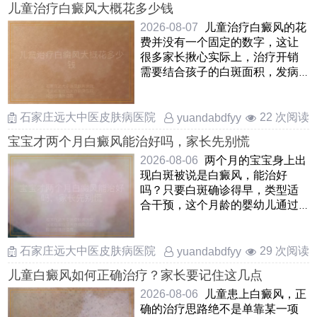
儿童治疗白癜风大概花多少钱
2026-08-07
儿童治疗白癜风的花
费并没有一个固定的数字，这让
很多家长揪心实际上，治疗开销
需要结合孩子的白斑面积，发病
部位，病情阶段以及所选择的
……
石家庄远大中医皮肤病医院
22 次阅读
yuandabdfyy
宝宝才两个月白癜风能治好吗，家长先别慌
2026-08-06
两个月的宝宝身上出
现白斑被说是白癜风，能治好
吗？只要白斑确诊得早，类型适
合干预，这个月龄的婴幼儿通过
温和调理是能够慢慢改善甚至让
……
石家庄远大中医皮肤病医院
29 次阅读
yuandabdfyy
儿童白癜风如何正确治疗？家长要记住这几点
2026-08-06
儿童患上白癜风，正
确的治疗思路绝不是单靠某一项