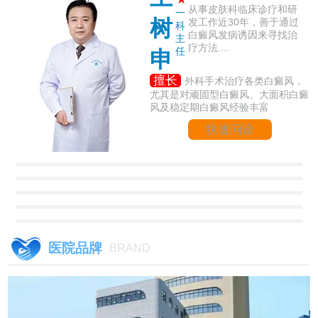
从事皮肤科临床诊疗和研
一
树
发工作近30年，善于通过
科
白癜风发病诱因来寻找治
主
疗方法....
任
申
擅长
外科手术治疗各类白癜风，
尤其是对顽固型白癜风、大面积白癜
风及稳定期白癜风经验丰富
快速问诊
医院品牌
BRAND