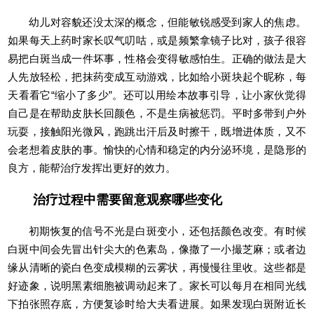
幼儿对容貌还没太深的概念，但能敏锐感受到家人的焦虑。
如果每天上药时家长叹气叨咕，或是频繁拿镜子比对，孩子很容
易把白斑当成一件坏事，性格会变得敏感怕生。正确的做法是大
人先放轻松，把抹药变成互动游戏，比如给小斑块起个昵称，每
天看看它“缩小了多少”。还可以用绘本故事引导，让小家伙觉得
自己是在帮助皮肤长回颜色，不是生病被惩罚。平时多带到户外
玩耍，接触阳光微风，跑跳出汗后及时擦干，既增进体质，又不
会老想着皮肤的事。愉快的心情和稳定的内分泌环境，是隐形的
良方，能帮治疗发挥出更好的效力。
治疗过程中需要留意观察哪些变化
初期恢复的信号不光是白斑变小，还包括颜色改变。有时候
白斑中间会先冒出针尖大的色素岛，像撒了一小撮芝麻；或者边
缘从清晰的瓷白色变成模糊的云雾状，再慢慢往里收。这些都是
好迹象，说明黑素细胞被调动起来了。家长可以每月在相同光线
下拍张照存底，方便复诊时给大夫看进展。如果发现白斑附近长