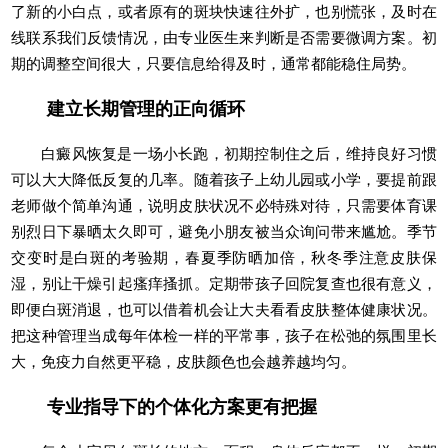
了新的小白点，或者原有的斑块快速往外扩，也别慌张，及时在
线联系我们反馈情况，由专业医生来判断是否需要微调方案。初
期的调整空间很大，只要信息给得及时，通常都能稳住局势。
建立长期管理的正向循环
白癜风恢复是一场小长跑，初期控制住之后，维持良好习惯
可以大大降低反复的几率。随着孩子上幼儿园或小学，要提前跟
老师做个简单沟通，说明皮肤状况不必特殊对待，只需要体育课
别烈日下暴晒太久即可，避免小朋友被当众询问带来尴尬。季节
交变时是白斑的考验期，春夏季防晒加倍，秋冬季注意皮肤保
湿，别让干燥引起瘙痒搔抓。定期带孩子回院复查也很有意义，
即便白斑消退，也可以借着机会让大夫看看皮肤整体健康状况。
把这种管理当成每年体检一样的平常事，孩子在松弛的氛围里长
大，免疫力自然更平稳，皮肤颜色也会越养越均匀。
专业指导下的个体化方案更有把握