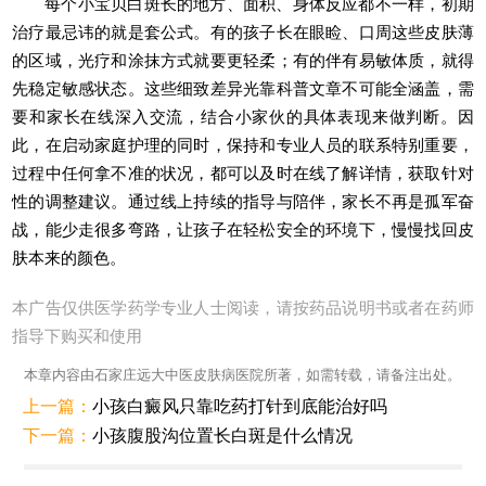
每个小宝贝白斑长的地方、面积、身体反应都不一样，初期
治疗最忌讳的就是套公式。有的孩子长在眼睑、口周这些皮肤薄
的区域，光疗和涂抹方式就要更轻柔；有的伴有易敏体质，就得
先稳定敏感状态。这些细致差异光靠科普文章不可能全涵盖，需
要和家长在线深入交流，结合小家伙的具体表现来做判断。因
此，在启动家庭护理的同时，保持和专业人员的联系特别重要，
过程中任何拿不准的状况，都可以及时在线了解详情，获取针对
性的调整建议。通过线上持续的指导与陪伴，家长不再是孤军奋
战，能少走很多弯路，让孩子在轻松安全的环境下，慢慢找回皮
肤本来的颜色。
本广告仅供医学药学专业人士阅读，请按药品说明书或者在药师
指导下购买和使用
本章内容由石家庄远大中医皮肤病医院所著，如需转载，请备注出处。
上一篇：
小孩白癜风只靠吃药打针到底能治好吗
下一篇：
小孩腹股沟位置长白斑是什么情况