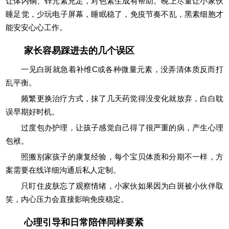
让体内铜、锌元素充足，对色素生成有帮助。晚上尽量让小家伙
睡足觉，少玩电子屏幕，睡眠稳了，免疫节奏不乱，黑素细胞才
能安安心心工作。
家长容易踩进去的几个误区
一见白斑就急着补维C或各种微量元素，没弄清体质反而打
乱平衡。
频繁更换治疗方式，抹了几天药觉得没变化就放弃，白白耽
误早期好时机。
过度包办护理，让孩子感觉自己得了很严重的病，产生心理
包袱。
照搬别家孩子的康复经验，每个宝贝体质和分期不一样，方
案需要在线详细沟通后私人定制。
只盯住皮肤忘了观察情绪，小家伙如果因为白斑被小伙伴取
笑，内心压力会直接影响免疫稳定。
心理引导和日常陪伴同样要紧