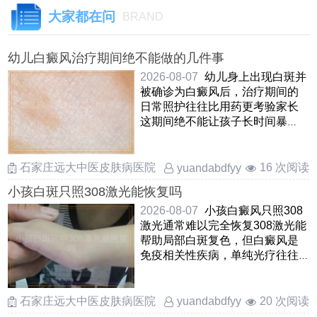
大家都在问
BRAND
幼儿白癜风治疗期间绝不能做的几件事
2026-08-07
幼儿身上出现白斑并
被确诊为白癜风后，治疗期间的
日常照护往往比用药更考验家长
这期间绝不能让孩子长时间暴
晒，哪怕是阴天也要做好物 ……
石家庄远大中医皮肤病医院
16 次阅读
yuandabdfyy
小孩白斑只照308激光能恢复吗
2026-08-07
小孩白癜风只照308
激光通常难以完全恢复308激光能
帮助局部白斑复色，但白癜风是
免疫相关性疾病，单纯光疗往往
治标不治本，容易出现新发 ……
石家庄远大中医皮肤病医院
20 次阅读
yuandabdfyy