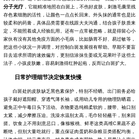
分子光疗
，它能精准地照在白斑上，不伤好皮肤，刺激毛囊里残
存色素细胞的活性，让颜色一点点长回来。外头抹的通常也是比
较柔和的药膏，具体品类需要在线跟大夫沟通，结合孩子肤质来
定，不能照着成人经验乱用。还有一点常被忽略，就是得留心小
家伙有没有其他免疫方面的小毛病，比如肠胃不好、易过敏等，
把这些小状况一并调理，对控制白斑发展很有帮助。早期不要盲
目去追求所谓的速效偏方，更别信涂抹生姜或无花果叶子这些土
法子，小孩皮肤嫩，容易刺激得红肿起疱，反而让白斑扩大。
日常护理细节决定恢复快慢
白斑处的皮肤缺乏黑色素保护，特别不经晒。出门前务必给
孩子戴好遮阳帽、穿透气薄长袖，或用幼儿专用的物理防晒霜，
避免正中午毒日头下活动。衣物要选纯棉柔软的，腰带、袖口别
太紧，减少摩擦压迫。洗澡水温别太高，毛巾轻轻蘸干，别来回
搓。饮食上不用刻意忌口，像猕猴桃、鲜枣这类高维C果蔬不必
断绝，但别大量吃就行，重点保证肉蛋奶和杂粮豆类搭配均衡，