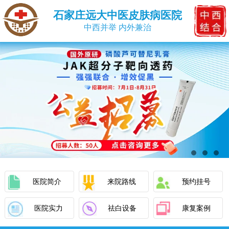
石家庄远大中医皮肤病医院
中西并举 内外兼治
医院简介
来院路线
预约挂号
医院实力
祛白设备
康复案例