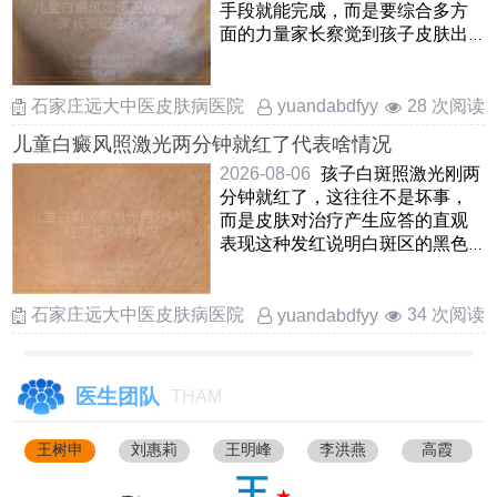
手段就能完成，而是要综合多方
面的力量家长察觉到孩子皮肤出
现白斑后，先别自乱阵脚，应
……
石家庄远大中医皮肤病医院
28 次阅读
yuandabdfyy
儿童白癜风照激光两分钟就红了代表啥情况
2026-08-06
孩子白斑照激光刚两
分钟就红了，这往往不是坏事，
而是皮肤对治疗产生应答的直观
表现这种发红说明白斑区的黑色
素细胞正在被“叫醒”，局 ……
石家庄远大中医皮肤病医院
34 次阅读
yuandabdfyy
医生团队
THAM
王树申
刘惠莉
王明峰
李洪燕
高霞
王
★