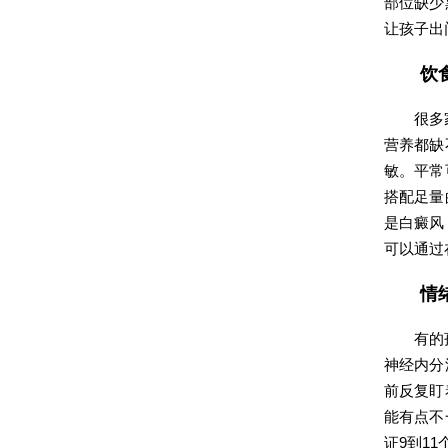
部位缺少
让孩子出
饮
很多
营养都缺
敏。平常
搭配足量
是白癜风
可以通过
情
有的
神经内分
前反复盯
能有点不
证9到1