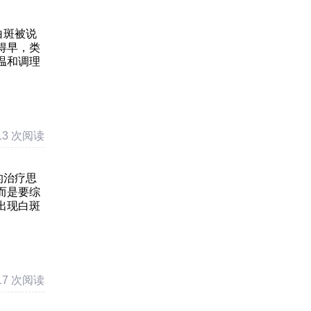
白斑被说
得早，类
温和调理
13 次阅读
的治疗思
而是要综
出现白斑
17 次阅读