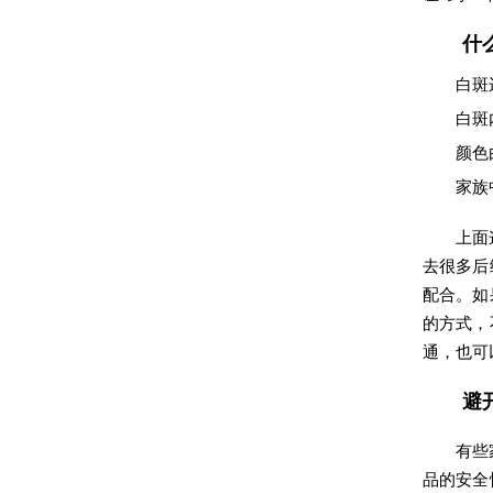
什
白斑
白斑
颜色
家族
上面
去很多后
配合。如
的方式，
通，也可
避
有些
品的安全