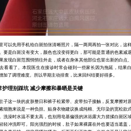
里可以先用手机给白斑拍张清晰照片，隔一两周再拍一张对比，这
。要是白斑没有变大，颜色也没变得更白，那可能是普通的色素减
果发现白斑范围悄悄往外走，或者在身体其他部位也冒出新的白点
去看看了。本院医生在接诊时常会碰到一些家长因为拖延，结果
增加了调理难度。所以早期主动排查，比来回纠结要好得多。
常护理别踩坑 减少摩擦和暴晒是关键
肚子这一块的皮肤整日和裤子松紧带、皮带扣子接触，反复摩擦对
素细胞来说是一种负担。贴身衣物建议换成纯棉、无印染的宽松款
。洗澡时水温不要太高，也别用皂基偏强的沐浴露大力搓揉白斑区
轻轻冲洗即可。阳光强烈的时候，肚子如果裸露在外也要适当遮盖