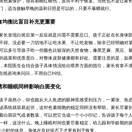
黑色素保护，很容易晒红晒伤，反而不利于恢复。当然也不是让家
门，适当接触早晚的温和日照是可以的，只要不暴晒就行。
食均衡比盲目补充更重要
家长发现白斑后第一反应就是问需不需要忌口。孩子正处在长身体
不得。没必要一刀切地不让吃水果、不让吃发物，除非已经明确对
可以多引导孩子吃一些颜色比较深的天然食物，像黑芝麻、黑豆、
的蔬菜和优质蛋白，对整体皮肤健康都有好处。需要注意的是，如
，本院医生会结合孩子具体情况给出喂养方面的指引，家长有拿不
在线咨询来问问，不用自己纠结。
绪和睡眠同样影响白斑变化
孩子虽然小，却也能从大人焦虑的眼神里感受到压力，一紧张、焦
泌系统就容易起伏，这对色素细胞的稳定同样没有帮助。家长尽量
着白斑叹气或者数落，可以把它当成一个小小印记，告诉孩子每个
一样，这没什么。晚上睡眠时间也要尽量稳定，幼儿园和学龄期的
1个小时的休息，身体在良好状态下才更有利于恢复。