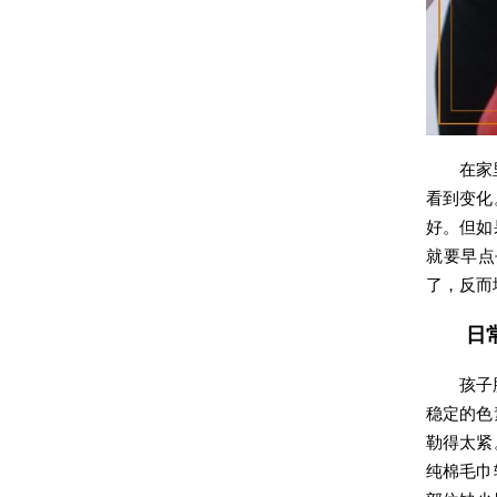
在家
看到变化
好。但如
就要早点
了，反而
日
孩子
稳定的色
勒得太紧
纯棉毛巾