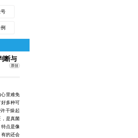
挂号
案例
判断与
的心里难免
有好多种可
些许干燥起
斑，是真菌
，特点是像
，有的还会