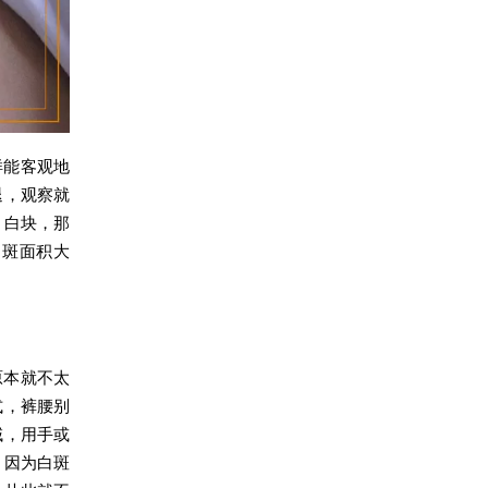
样能客观地
退，观察就
、白块，那
白斑面积大
原本就不太
式，裤腰别
域，用手或
，因为白斑