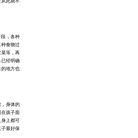
长从此就不
阶段，各种
某种食物过
紫菜等，再
果已经明确
准的地方也
虑，身体的
别在孩子面
人身上都可
孩子最好保