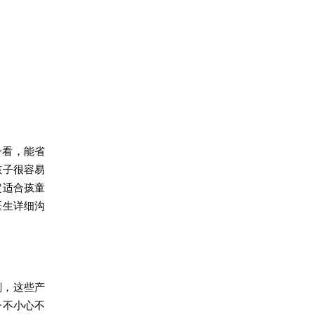
一看，能省
孩子很容易
定适合孩童
医生详细沟
剂，这些产
一不小心不