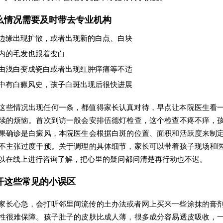
么情况需要及时带去专业机构
边缘出现扩散，或者出现新的白点、白块
内的毛发也跟着变白
由浅白变成瓷白或者出现红肿痒痛等不适
中有白癜风史，孩子白斑出现后很快进展
这些情况出现任何一条，都值得家长认真对待，早点让本院医生看
续的烦恼。首次到访一般会安排伍德灯检查，这个检查不疼不痒，
果确诊是白癜风，本院医生会根据白斑的位置、面积和活跃度来制
不主张过度干预。关于调理的具体细节，家长可以带着孩子现场和
以在线上进行咨询了解，把心里的疑问都问清楚再行动也不迟。
开这些常见的小误区
家长心急，会打听邻里间流传的土办法或者网上买来一些涂抹的膏
性很难保障。孩子肚子的皮肤比成人薄，很多成分容易透皮吸收，