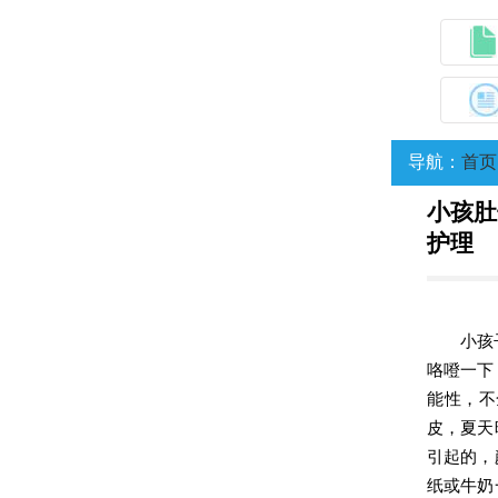
导航：
首页
小孩肚
护理
小孩
咯噔一下
能性，不
皮，夏天
引起的，
纸或牛奶