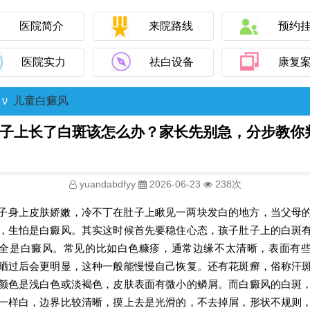
医院简介
来院路线
预约
医院实力
祛白设备
康复
ν
儿童白癜风
子上长了白斑该怎么办？家长先别急，分步教你
yuandabdfyy
2026-06-23
238次
子身上皮肤娇嫩，冷不丁在肚子上瞅见一两块发白的地方，当父母
，生怕是白癜风。其实这时候首先要稳住心态，孩子肚子上的白斑
全是白癜风。常见的比如白色糠疹，通常边缘不太清晰，表面有
晒过后会更明显，这种一般能慢慢自己恢复。还有花斑癣，俗称汗
颜色是浅白色或淡褐色，皮肤表面有微小的鳞屑。而白癜风的白斑
一样白，边界比较清晰，摸上去是光滑的，不去掉屑，形状不规则