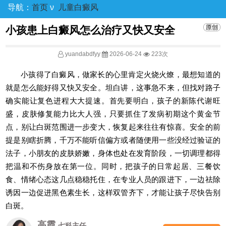
导航：
首页
ν
儿童白癜风
小孩患上白癜风怎么治疗又快又安全
yuandabdfyy
2026-06-24
223次
小孩得了白癜风，做家长的心里肯定火烧火燎，最想知道的
就是怎么能好得又快又安全。坦白讲，这事急不来，但找对路子
确实能让复色进程大大提速。首先要明白，孩子的新陈代谢旺
盛，皮肤修复能力比大人强，只要抓住了发病初期这个黄金节
点，别让白斑范围进一步变大，恢复起来往往有惊喜。安全的前
提是别瞎折腾，千万不能听信偏方或者随便用一些没经过验证的
法子，小朋友的皮肤娇嫩，身体也处在发育阶段，一切调理都得
把温和不伤身放在第一位。同时，把孩子的日常起居、三餐饮
食、情绪心态这几点稳稳托住，在专业人员的跟进下，一边祛除
诱因一边促进黑色素生长，这样双管齐下，才能让孩子尽快告别
白斑。
高霞
七科主任