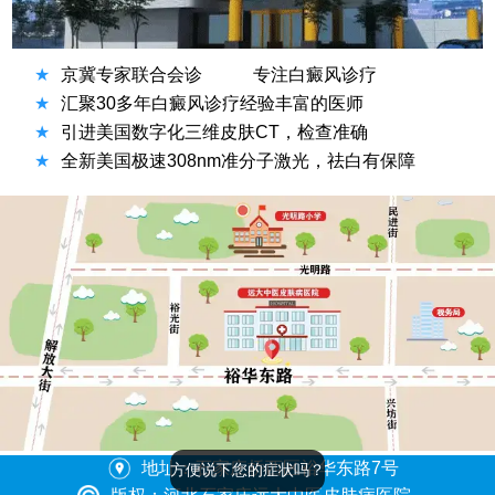
★
京冀专家联合会诊
专注白癜风诊疗
★
汇聚30多年白癜风诊疗经验丰富的医师
★
引进美国数字化三维皮肤CT，检查准确
★
全新美国极速308nm准分子激光，祛白有保障
方便说下您的症状吗？
地址：石家庄桥西区裕华东路7号