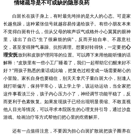
情绪疏导是不可或缺的隐形良药
白斑长在孩子身上，有时最先垮掉的是大人的心态。可是家
长越焦躁，这种紧张信号就越容易传递给孩子。有些小朋友本来
不觉得白斑有什么，但从父母的唉声叹气或格外小心翼翼的眼神
里，读出了自己“生了很麻烦的病”，反而开始自卑、不愿意社
交，甚至变得脾气暴躁、抗拒调理。想要好转得快，一定要把
心
理安抚
放到和皮肤护理同等的位置。可以蹲下来用他能听懂的话
解释：“皮肤里有一些小工厂睡着了，我们一起帮助它们醒来好不
好？”用孩子熟悉的童话或比喻，把复色过程变成一场需要耐心的
小冒险。家长自身也要稳住，别天天拿尺子量白斑大小，别逢人
就打听偏方，保持平常心，该上学上学，该运动运动，当全家把
这件事看淡三分，孩子内心压力小了，神经调节功能平稳了，反
而更利于色素恢复。如果发现孩子已经出现明显畏缩、不敢直视
他人目光等情况，可以寻求本院医生的心理支持引导，通过沙盘
游戏、绘画治疗等方式帮他们把心里的疙瘩解开。
还有一点值得注意，不要因为担心白斑扩散就把孩子圈养在