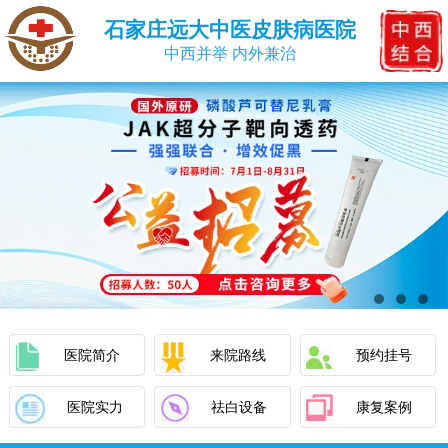
石家庄远大中医皮肤病医院
中西并举 内外兼治
医院简介
来院路线
预约挂号
医院实力
祛白设备
康复案例