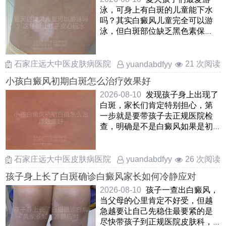
泳，可身上有白斑的儿童能下水
吗？其实白癜风儿童完全可以游
泳，但白斑部位缺乏黑色素保
护，容易晒伤和受刺激因此在游
泳 ……
石家庄远大中医皮肤病医院
21 次阅读
yuandabdfyy
小孩白癜风初期白斑怎么治疗效果好
2026-08-10
发现孩子身上出现了
白斑，家长们肯定特别担心，第
一步就是要带孩子去正规医院检
查，明确是不是白癜风如果是初
期白癜风，其实不用太焦虑，这
……
石家庄远大中医皮肤病医院
26 次阅读
yuandabdfyy
孩子身上长了白斑确诊白癜风家长如何冷静应对
2026-08-10
孩子一查出白癜风，
当父母的心里肯定不好受，但越
急越要让自己先稳住最要紧的是
尽快带孩子到正规医院皮肤科，