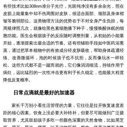
有些技术比如308nm准分子光疗，光斑纯净没有多余杂光，照在
皮损上能量集中却不伤周围好皮肤，很适合面部、颈部及身体褶
皱等脆弱部位。这类物理方法的优势在于不对全身产生负担，每
周规律照几次，就像给黑色素细胞播下种子，慢慢唤醒休眠的细
胞功能。医生会根据孩子的反应随时调整剂量，从初始的小能量
开始，逐渐摸索出最合适的节奏。还有些辅助手段如中医药浴熏
蒸，通过把草本植物中的有效成分经皮肤吸收，帮助身体疏通经
络、改善微循环，泡的时候孩子也不抗拒，反而像玩水一样轻
松。这些方式都不是一蹴而就的，它们像涓涓细流，持续作用于
病灶，远比猛烈的一次性冲击更有利于长久稳定，也能最大程度
降低反复概率。
日常点滴就是最好的加速器
家长千万别小看生活管理的力量，它往往是拉开恢复速度差
距的核心因素。饮食上没必要大补特补，但要尽可能做到广泛摄
取营养，尤其鼓励孩子多吃一些颜色深重的天然食物，比如黑芝