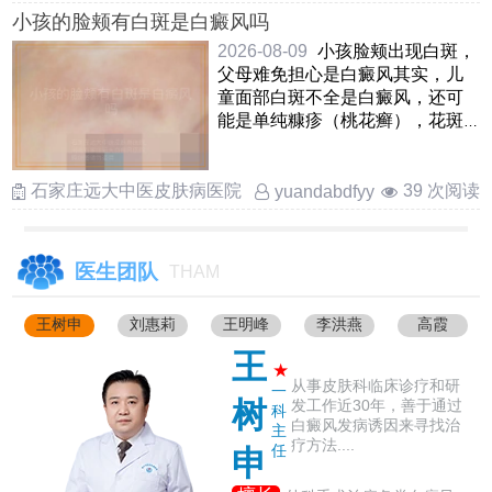
小孩的脸颊有白斑是白癜风吗
2026-08-09
小孩脸颊出现白斑，
父母难免担心是白癜风其实，儿
童面部白斑不全是白癜风，还可
能是单纯糠疹（桃花癣），花斑
癣，贫血痣等情况白癜风白斑边
界清 ……
石家庄远大中医皮肤病医院
39 次阅读
yuandabdfyy
医生团队
THAM
王树申
刘惠莉
王明峰
李洪燕
高霞
王
★
从事皮肤科临床诊疗和研
一
树
发工作近30年，善于通过
科
白癜风发病诱因来寻找治
主
疗方法....
任
申