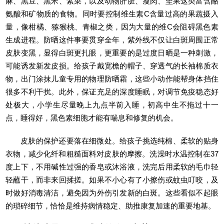
麻、黑豆、黑米、紫菜，以及动物肝脏、瘦肉、坚果这类富含酪
氨酸和矿物质的食物。同时要控制维生素C含量过高的果蔬摄入
量，像柑橘、猕猴桃、青椒之类，因为大量的维C会阻碍黑色素
生成进程。防晒这件事要贯穿全年，紫外线不仅让白斑周围正常
皮肤变黑，显得白斑更扎眼，更重要的是过度日晒是一种刺激，
可能诱发新发皮损。给孩子戴宽檐的帽子、穿透气的长袖棉质衣
物，出门涂抹儿童专用的物理防晒霜，这些小动作能帮身体挡住
很多不利干扰。此外，保证充足的深度睡眠，对调节免疫稳态好
处极大，小学生尽量晚上九点半前入睡，初高中生不拖过十一
点，睡得好，黑色素细胞才能有喘息和修复的机会。
皮肤的保护还要落在细微处。给孩子挑选纯棉、柔软的贴身
衣物，减少化纤和粗糙面料对皮肤的摩擦。洗澡时水温控制在37
度上下，不用碱性过强的香皂或沐浴液，洗完后用柔软的毛巾轻
轻蘸干，而非来回揉搓。如果不小心有了小擦伤或蚊虫叮咬，及
时做好消毒清洁，避免因为外伤引发新的白斑。这些看似不起眼
的琐碎细节，恰恰是维持病情稳定、助推康复加速的重要地基。