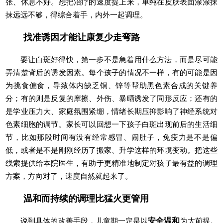
张、休息不好。想把治疗的速度提上来，单纯在皮肤表面涂涂抹
抹远远不够，得综合着手，内外一起调理。
找准诱因才能让康复少走弯路
要让白斑好得快，第一步不是急着用什么方法，而是尽可能
弄清楚背后的诱发因素。每个孩子的情况不一样，有的可能是因
为挑食偏食，导致体内缺乏铜、锌等帮助黑色素合成的关键养
分；有的则是反复的摩擦、外伤、暴晒诱发了同形反应；还有的
是学业压力大、家庭氛围紧绷，情绪长期压抑影响了神经系统对
色素细胞的调节。家长可以回想一下孩子白斑出现前后的生活细
节，比如那段时间有没有经常感冒、闹肚子，免疫力是不是偏
低，或者是不是刚刚经历了搬家、升学这样的环境变动。把这些
线索提供给本院医生，有助于更精准地制定对孩子最有益的调理
方案，方向对了，速度自然就起来了。
温和而持续的调理比猛火更管用
说到具体的改善手段，儿童期一定是以
安全温和
为大前提。