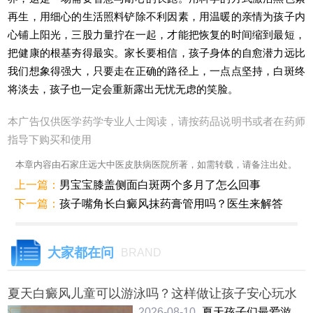
再生，用细心的生活照料铲除不利因素，用温暖的亲情为孩子内
心铺上阳光，三股力量拧在一起，才能把恢复的时间缩到最短，
把健康的根基夯得最实。家长要相信，孩子身体的自愈潜力远比
我们想象得强大，只要走在正确的路径上，一点点坚持，白斑终
将淡去，孩子也一定会重新露出无忧无虑的笑脸。
本广告仅供医学药学专业人士阅读，请按药品说明书或者在药师
指导下购买和使用
本章内容由石家庄远大中医皮肤病医院所著，如需转载，请备注出处。
上一篇：
男宝宝膝盖侧面白斑两个多月了怎么回事
下一篇：
孩子嘴角长白癜风抹药膏管用吗？医生来解答
大家都在问
BRAND
夏天白癜风儿童可以游泳吗？这样做让孩子安心玩水
2026-08-10
夏天孩子们最爱游