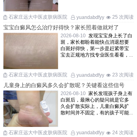
把白斑的范围和情况摸清楚 ……
石家庄远大中医皮肤病医院
25 次阅读
yuandabdfyy
宝宝白癜风怎么治疗好得快？家长照着做就对了
2026-08-10
发现宝宝身上长了白
斑，家长都盼着能快点消退想要
白斑好得快，第一步是赶紧带宝
宝去正规地方找专业医生看看，
弄清楚到底是不是白癜风，别
……
石家庄远大中医皮肤病医院
23 次阅读
yuandabdfyy
儿童身上的白癜风多久会扩散呢？关键看这些信号
2026-08-10
家长发现孩子身上有
白斑后，最揪心的疑问就是它多
久会扩散实际上，儿童白癜风扩
散时间并不固定，有的孩子可能
在几周内白斑边界就模糊并 ……
石家庄远大中医皮肤病医院
24 次阅读
yuandabdfyy