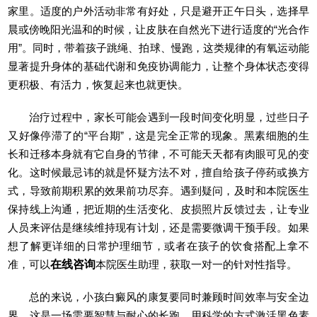
家里。适度的户外活动非常有好处，只是避开正午日头，选择早
晨或傍晚阳光温和的时候，让皮肤在自然光下进行适度的“光合作
用”。同时，带着孩子跳绳、拍球、慢跑，这类规律的有氧运动能
显著提升身体的基础代谢和免疫协调能力，让整个身体状态变得
更积极、有活力，恢复起来也就更快。
治疗过程中，家长可能会遇到一段时间变化明显，过些日子
又好像停滞了的“平台期”，这是完全正常的现象。黑素细胞的生
长和迁移本身就有它自身的节律，不可能天天都有肉眼可见的变
化。这时候最忌讳的就是怀疑方法不对，擅自给孩子停药或换方
式，导致前期积累的效果前功尽弃。遇到疑问，及时和本院医生
保持线上沟通，把近期的生活变化、皮损照片反馈过去，让专业
人员来评估是继续维持现有计划，还是需要微调干预手段。如果
想了解更详细的日常护理细节，或者在孩子的饮食搭配上拿不
准，可以
在线咨询
本院医生助理，获取一对一的针对性指导。
总的来说，小孩白癜风的康复要同时兼顾时间效率与安全边
界，这是一场需要智慧与耐心的长跑。用科学的方式激活黑色素