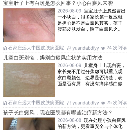
宝宝肚子上有白斑是怎么回事？小心白癜风来袭
2026-08-09
宝宝肚子上忽然冒出
一小块白，很多家长第一反应就
是担心是不是白癜风其实，孩子
腹部皮肤发白，除了白癜风之
外，还可能是白色糠疹，贫血痣
或 ……
石家庄远大中医皮肤病医院
24 次阅读
yuandabdfyy
儿童白斑别慌，辨别白癜风症状的实用方法
2026-08-09
儿童身上出现白斑，
家长先不用过分焦虑可以重点观
察白斑颜色，边界是否清楚，表
面是否有屑，有没有痛痒感白癜
风的白斑一般是瓷白色或乳白
……
石家庄远大中医皮肤病医院
25 次阅读
yuandabdfyy
孩子长白癜风，现在医院都有哪些治疗新方法？
2026-08-08
现在处理小孩白癜风
的新方法，更看重安全与个体化