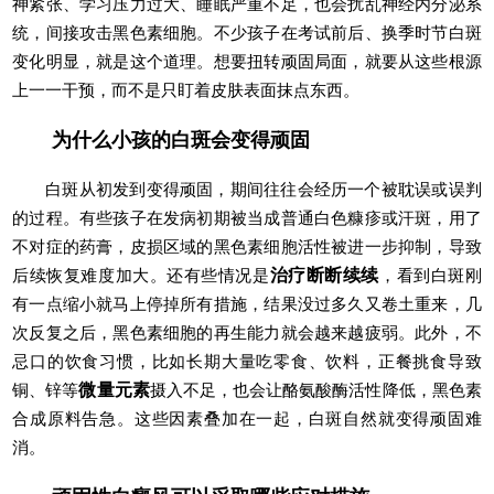
神紧张、学习压力过大、睡眠严重不足，也会扰乱神经内分泌系
统，间接攻击黑色素细胞。不少孩子在考试前后、换季时节白斑
变化明显，就是这个道理。想要扭转顽固局面，就要从这些根源
上一一干预，而不是只盯着皮肤表面抹点东西。
为什么小孩的白斑会变得顽固
白斑从初发到变得顽固，期间往往会经历一个被耽误或误判
的过程。有些孩子在发病初期被当成普通白色糠疹或汗斑，用了
不对症的药膏，皮损区域的黑色素细胞活性被进一步抑制，导致
后续恢复难度加大。还有些情况是
治疗断断续续
，看到白斑刚
有一点缩小就马上停掉所有措施，结果没过多久又卷土重来，几
次反复之后，黑色素细胞的再生能力就会越来越疲弱。此外，不
忌口的饮食习惯，比如长期大量吃零食、饮料，正餐挑食导致
铜、锌等
微量元素
摄入不足，也会让酪氨酸酶活性降低，黑色素
合成原料告急。这些因素叠加在一起，白斑自然就变得顽固难
消。