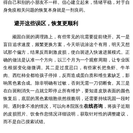
得自己和别的小朋友不一样。信心建立起来，情绪平稳，对于自
身免疫相关问题的恢复本身就是一剂良药。
避开这些误区，恢复更顺利
顽固白斑的调理路上，有些常见的坑需要提前绕开。其一是
盲目追求速度，频繁更换方案，今天听说涂这个有用，明天又想
试那个偏方，结果反而刺激皮损，使白斑进入快速进展模式。正
确的做法是认准一个方向，以三个月为一个观察周期，让专业医
生根据变化做微调。其二是过度忌口，有些家长把鱼虾、牛羊
肉、西红柿全都给孩子停掉，反而造成蛋白质和维生素缺乏，影
响黑色素合成。除非明确有过敏，否则无需一刀切断食。其三是
在白斑刚消失一点就立即停止所有维护，要知道皮肤表面的颜色
恢复后，底层的黑色素细胞依然很脆弱，还需要持续巩固一段时
间。遇到拿不准的情况，可以向本院医生
在线咨询
，将孩子近期
的皮损照片、饮食作息情况详细说明，获取针对性的调整建议，
而不是自己摸索试错。