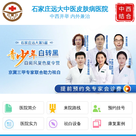
石家庄远大中医皮肤病医院
中西并举 内外兼治
医院简介
来院路线
预约挂号
医院实力
祛白设备
康复案例