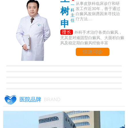
从事皮肤科临床诊疗和研
一
树
发工作近30年，善于通过
科
白癜风发病诱因来寻找治
主
疗方法....
任
申
擅长
外科手术治疗各类白癜风，
尤其是对顽固型白癜风、大面积白癜
风及稳定期白癜风经验丰富
快速问诊
医院品牌
BRAND