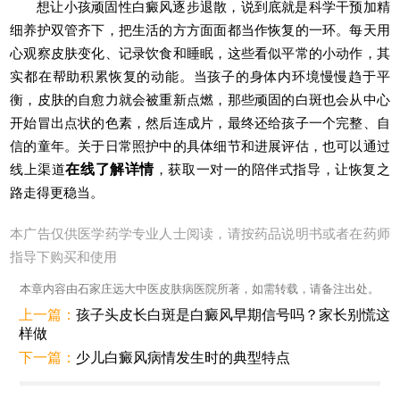
想让小孩顽固性白癜风逐步退散，说到底就是科学干预加精
细养护双管齐下，把生活的方方面面都当作恢复的一环。每天用
心观察皮肤变化、记录饮食和睡眠，这些看似平常的小动作，其
实都在帮助积累恢复的动能。当孩子的身体内环境慢慢趋于平
衡，皮肤的自愈力就会被重新点燃，那些顽固的白斑也会从中心
开始冒出点状的色素，然后连成片，最终还给孩子一个完整、自
信的童年。关于日常照护中的具体细节和进展评估，也可以通过
线上渠道
在线了解详情
，获取一对一的陪伴式指导，让恢复之
路走得更稳当。
本广告仅供医学药学专业人士阅读，请按药品说明书或者在药师
指导下购买和使用
本章内容由石家庄远大中医皮肤病医院所著，如需转载，请备注出处。
上一篇：
孩子头皮长白斑是白癜风早期信号吗？家长别慌这
样做
下一篇：
少儿白癜风病情发生时的典型特点