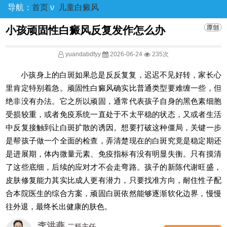
导航：
首页
ν
儿童白癜风
小孩顽固性白癜风反复发作怎么办
yuandabdfyy
2026-06-24
235次
小孩身上的白斑如果总是反反复复，迟迟不见好转，家长心
里肯定特别着急。顽固性白癜风确实比普通类型要难缠一些，但
绝非没有办法。它之所以顽固，通常代表孩子自身的黑色素细胞
受损较重，或者免疫系统一直处于不太平稳的状态，又或者生活
中反复接触到让白斑扩散的诱因。想要打破这种僵局，关键一步
是帮孩子做一个全面的检查，弄清楚现在的白斑究竟是稳定期还
是进展期，体内微量元素、免疫指标有没有明显失衡。只有摸清
了这些底细，后续的应对才不会走弯路。孩子的新陈代谢旺盛，
皮肤修复能力其实比成人更有潜力，只要找准方向，耐住性子配
合本院医生的综合方案，顽固白斑依然能够逐渐软化边界，慢慢
往外退，最终长出健康的肤色。
李洪燕
二科主任