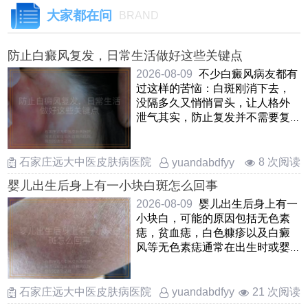
大家都在问
BRAND
防止白癜风复发，日常生活做好这些关键点
2026-08-09
不少白癜风病友都有
过这样的苦恼：白斑刚消下去，
没隔多久又悄悄冒头，让人格外
泄气其实，防止复发并不需要复
杂的手段，关键是把日常生活中
……
石家庄远大中医皮肤病医院
8 次阅读
yuandabdfyy
婴儿出生后身上有一小块白斑怎么回事
2026-08-09
婴儿出生后身上有一
小块白，可能的原因包括无色素
痣，贫血痣，白色糠疹以及白癜
风等无色素痣通常在出生时或婴
儿早期出现，表现为边界不清
……
石家庄远大中医皮肤病医院
21 次阅读
yuandabdfyy