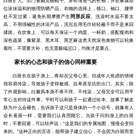
白斑扩大。出门要戴宽檐帽子、穿轻薄透气的长袖，并在暴露部
位涂抹温和的物理防晒产品。衣物的选择上，领口、袖口、腰带
处不宜过紧，避免长期摩擦产生
同形反应
。洗澡时水温不要太
高，不用强碱性的沐浴产品，洗完后用毛巾轻轻蘸干而不是来回
揉搓。在饮食上，可以每天保证一个鸡蛋、一杯奶，搭配瘦肉和
深色蔬菜，像紫菜、黑木耳、黑芝麻这类天然深色食物可以轮换
着吃，不需要大补，也无需极端忌口，均衡才是重点。
家长的心态和孩子的信心同样重要
白斑长在孩子身上，疼却在父母心里。但成年人焦虑的情绪
很容易传染，导致孩子变得敏感、自卑甚至抗拒出门。其实，除
了外观影响，白癜风本身不疼不痒、不传染，父母完全可以用平
常心去对待这件事。平时可以和孩子一起通过绘本、故事了解皮
肤为什么会褪色，告诉孩子这只是身体的一个小信号，就像有人
会长雀斑一样，需要我们认真照顾它。当孩子问到身上的白斑
时，不要回避，可以轻声说：“这是我们的专属地图，慢慢会变回
来的。”这种正向的言语，能帮孩子建立信心，不会因为白斑而觉