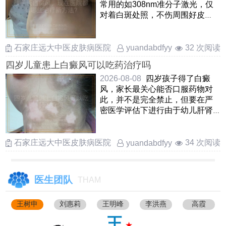
常用的如308nm准分子激光，仅
对着白斑处照，不伤周围好皮
肤，孩子愿意配合还有中药熏
蒸， ……
石家庄远大中医皮肤病医院
32 次阅读
yuandabdfyy
四岁儿童患上白癜风可以吃药治疗吗
2026-08-08
四岁孩子得了白癜
风，家长最关心能否口服药物对
此，并不是完全禁止，但要在严
密医学评估下进行由于幼儿肝肾
功能还在发育，一般优先考虑外
……
石家庄远大中医皮肤病医院
34 次阅读
yuandabdfyy
医生团队
THAM
王树申
刘惠莉
王明峰
李洪燕
高霞
王
★