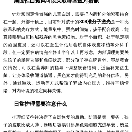
顽固性白癜风可以采取哪些应对措施
针对顽固定性较强的儿童白斑，需要把内调和外治紧密结合
在一起。外部干预上，目前针对孩子的
308准分子激光
是一种比
较温和的光疗方式，能量集中、照光时间短，孩子配合度高，能
直接唤醒白斑区域残存的黑色素细胞。对于小面积、处于稳定期
的顽固皮损，还可以在医生评估后尝试自体表皮移植等外科手
段，但一定要在病情完全静止半年以上再考虑。内部调理则要关
注孩子的肠胃功能和免疫状态，部分孩子存在脾胃弱、容易积食
的情况，可以在营养师的指导下调整饮食结构，适当补充益生
菌，让身体吸收通道畅通，黑色素才能得到充足的养分供应。另
外，通过游戏、运动等方式帮孩子释放内心压力，维持平稳情
绪，对内环境的稳定同样关键。
日常护理需要注意什么
护理细节往往决定了白斑恢复的后劲。防晒是第一要务，孩
子的皮肤比成人薄，暴晒后容易引起黑色素细胞亢进早衰，诱发