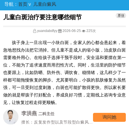
导航：
首页
ν
儿童白癜风
儿童白斑治疗要注意哪些细节
yuandabdfyy
2026-06-25
225次
孩子身上一旦出现一小块白斑，全家人的心都会悬起来，着
急地想找办法把它消掉。但儿童不是成人的缩小版，治皮肤白斑
需要格外用心。在给孩子选择干预手段时，安全温和要摆在第一
位，不能为了追求速度而用烈性方式。同时，生活里的防护细节
也要跟上，比如防晒、防外伤、调饮食、稳情绪，这几样少了一
样都可能拖慢恢复的脚步。尤其要明白，小孩的肌肤修复力虽然
强，可一旦受到过度刺激，白斑也可能扩散得更快。所以家长要
做的就是帮孩子打好配合，养成良好习惯，定期线上咨询专业意
见，让恢复过程走得更顺畅。
李洪燕
二科主任
询问她
擅长：反复发作型以及节段型白癜风诊
疗