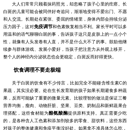
大人们常常只顾着抹药照光，却忽略了孩子心里的疙瘩。长
白斑的儿童可能会被同伴好奇追问，渐渐地变得不爱出门、不愿
和人交流。长期处在紧张、委屈的情绪里，身体内部会持续分泌
压力因子，这对
免疫调节
和色素恢复相当不利。家长平时可以多
用温和的语气聊聊白斑的事，告诉孩子这只是皮肤上的一点小个
性，就像有人头发卷有人直，并不是什么大不了的事。鼓励他继
续参与群体游戏、发展小爱好，当孩子把注意力从外观上移开，
整个人的神经内分泌状态也会更稳定，白斑反而好得更快。
饮食调理不要走极端
关于白斑的饮食有不少传言，比如完全不能碰含维生素C的
果蔬，其实没必要。处在生长发育期的孩子如果长期避食多种蔬
果，反而可能缺了重要的微量元素。比较理智的做法是保证三餐
营养均衡，瘦肉、动物肝脏、坚果、豆类、奶制品和新鲜蔬果合
理搭配，这些食材能为
酪氨酸酶
提供原料支持。真正需要少吃
的，是各种含人工色素和添加剂较多的零食、甜饮料，这些东西
对孩子的整体健康和免疫平衡没好处。如果拿不准具体怎么吃，