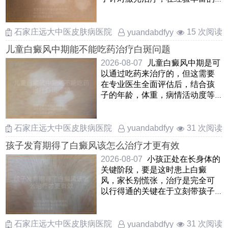
医生操作下，规范使用低能 ……
石家庄远大中医皮肤病医院
15 次阅读
yuandabdfyy
儿童白癜风中期能不能吃药治疗白斑问题
2026-08-07
儿童白癜风中期是可
以通过吃药来治疗的，但这需要
在专业医生全面评估后，结合孩
子的年龄，体重，病情活动度等
因素来综合判断口服药物在这
……
石家庄远大中医皮肤病医院
31 次阅读
yuandabdfyy
孩子发育期得了白癜风该怎么治疗才更有效
2026-08-07
小孩正处在长身体的
关键阶段，要是这时患上白癜
风，家长别慌张，治疗是完全可
以行得通的关键在于立刻带孩子
去正规地方查清楚，抓住早期这
……
石家庄远大中医皮肤病医院
31 次阅读
yuandabdfyy