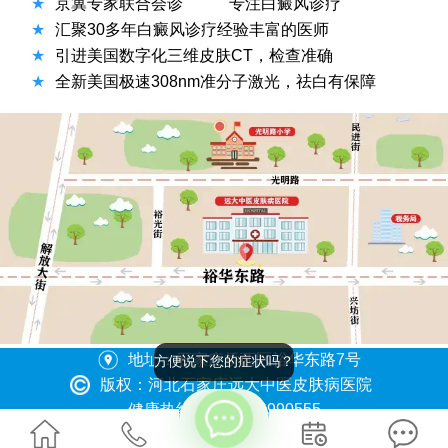
★
京冀专家联合会诊
专注白癜风诊疗
★
汇聚30多年白癜风诊疗经验丰富的医师
★
引进美国数字化三维皮肤CT，检查准确
★
全新美国极速308nm准分子激光，祛白有保障
地址：石家庄桥西区裕华东路7号
方便说下您的症状吗？
版权：河北石家庄远大中医皮肤病医院
健康热线：0311-86990555
冀ICP备2023015620号