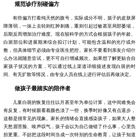
规范诊疗别碰偏方
有些偏方打着纯天然的旗号，实际成分不明，孩子的皮肤屏
障薄弱，一抹上去轻则红肿刺痛，重则引起过敏甚至局部萎缩，
后期反而增加治疗难度。现在较科学的方式会根据孩子的年龄、
白斑部位和进展期来综合拟订计划，可能包含温和的光疗或外
敷，但具体细节必须由专业医生把控。家长不要看到亲友介绍什
么办法就随意尝试，更不可自行增减频次。如果想了解更贴合自
家孩子状况的方案，可以通过线上渠道详细描述发现白斑的时
间、有无扩散等情况，由专业人员在线上进行评估后再做决定。
做孩子最踏实的陪伴者
儿童白斑的恢复往往以月甚至年为单位计算，这中间难免会
有反复，有时候眼看着颜色淡了一些，换季时好像又有点退步，
这都是很常见的现象。家长的情绪会直接感染孩子，如果大人整
天愁眉苦脸、唉声叹气，孩子会以为自己做错了什么事，心里负
担更重。不妨把这段时间当成一次特别的生命教育，让孩子知道