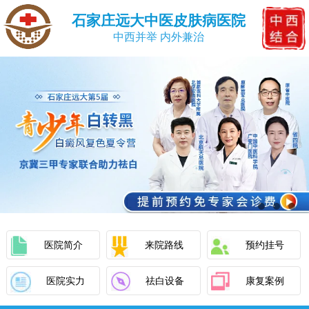
石家庄远大中医皮肤病医院
中西并举 内外兼治
医院简介
来院路线
预约挂号
医院实力
祛白设备
康复案例