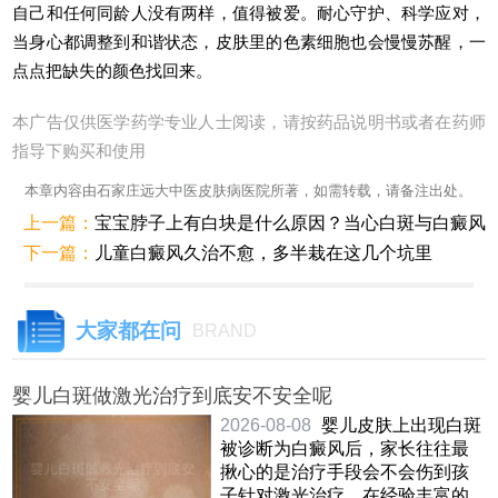
自己和任何同龄人没有两样，值得被爱。耐心守护、科学应对，
当身心都调整到和谐状态，皮肤里的色素细胞也会慢慢苏醒，一
点点把缺失的颜色找回来。
本广告仅供医学药学专业人士阅读，请按药品说明书或者在药师
指导下购买和使用
本章内容由石家庄远大中医皮肤病医院所著，如需转载，请备注出处。
上一篇：
宝宝脖子上有白块是什么原因？当心白斑与白癜风
下一篇：
儿童白癜风久治不愈，多半栽在这几个坑里
大家都在问
BRAND
婴儿白斑做激光治疗到底安不安全呢
2026-08-08
婴儿皮肤上出现白斑
被诊断为白癜风后，家长往往最
揪心的是治疗手段会不会伤到孩
子针对激光治疗，在经验丰富的