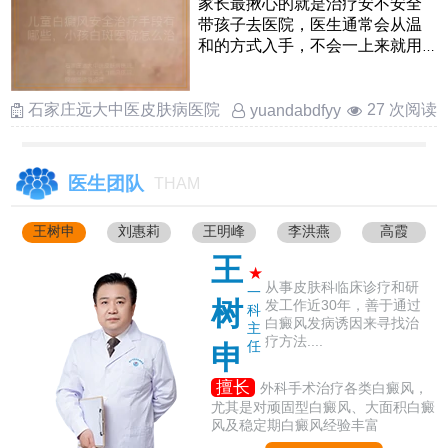
家长最揪心的就是治疗安不安全
带孩子去医院，医生通常会从温
和的方式入手，不会一上来就用
猛药针对儿童，临床上多选用
……
石家庄远大中医皮肤病医院
27 次阅读
yuandabdfyy
医生团队
THAM
王树申
刘惠莉
王明峰
李洪燕
高霞
王
★
从事皮肤科临床诊疗和研
一
树
发工作近30年，善于通过
科
白癜风发病诱因来寻找治
主
疗方法....
任
申
擅长
外科手术治疗各类白癜风，
尤其是对顽固型白癜风、大面积白癜
风及稳定期白癜风经验丰富