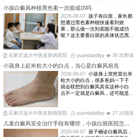
小孩白癜风种植黑色素一次能成功吗
2026-08-07
孩子有白斑，家长都
想通过黑色素种植快速看到效
果，那么做一次到底能不能成功
呢？这主要看白斑的具体状态黑
色素种植是把孩子自己健康皮
……
石家庄远大中医皮肤病医院
30 次阅读
yuandabdfyy
小孩身上起米粒大小的白点，当心是白癜风前兆
2026-08-07
小孩身上突然冒出米
粒大小的白点，很多爸妈一下子
就会联想到白癜风其实这种小白
点不一定就是白癜风，还可能是
白色糠疹，花斑癣或者炎症 ……
石家庄远大中医皮肤病医院
27 次阅读
yuandabdfyy
儿童白癜风安全治疗手段有哪些，小孩白斑医院怎么
治安全，孩子患上白癜风如何安全治疗
2026-08-07
孩子确诊白癜风后，