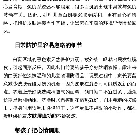
心发育期，免疫系统还不够稳定，很多白斑的出现本身就与免疫
波动有关。因此，处理儿童白斑要采取更缓和、更有耐心的策
略，把维护皮肤屏障当作基础，让黑素在平稳的环境里慢慢长回
来。
日常防护里容易忽略的细节
白斑区域的黑色素天然保护力弱，紫外线一晒就容易发红脱
皮，引起同形反应。因此出门前要给孩子穿好防晒衣帽，露出来
的白斑部位涂抹温和的儿童物理防晒品。玩耍过程中，家长要留
意减少皮肤磕碰划伤的机会，因为皮肤在愈合时可能诱发新的白
点。衣着上最好挑选纯棉透气的面料，领口袖口不宜过紧，避免
长期摩擦和勒压。洗澡时水温控制在温热就好，别用粗糙的搓澡
巾，擦身时用软毛巾轻轻印干，这些看似不起眼的小动作，都在
默默保护着
皮肤屏障功能
不被破坏。
帮孩子把心情调顺