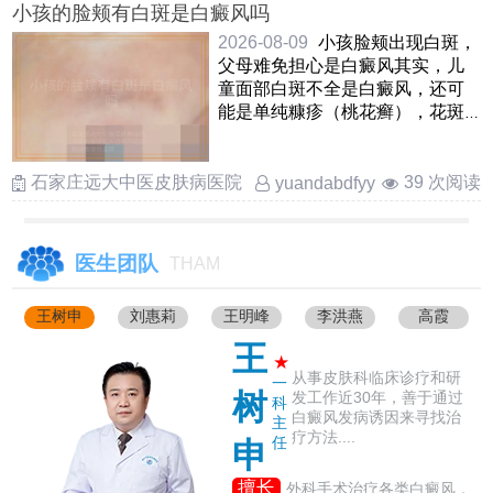
小孩的脸颊有白斑是白癜风吗
2026-08-09
小孩脸颊出现白斑，
父母难免担心是白癜风其实，儿
童面部白斑不全是白癜风，还可
能是单纯糠疹（桃花癣），花斑
癣，贫血痣等情况白癜风白斑边
界清 ……
石家庄远大中医皮肤病医院
39 次阅读
yuandabdfyy
医生团队
THAM
王树申
刘惠莉
王明峰
李洪燕
高霞
王
★
从事皮肤科临床诊疗和研
一
树
发工作近30年，善于通过
科
白癜风发病诱因来寻找治
主
疗方法....
任
申
擅长
外科手术治疗各类白癜风，