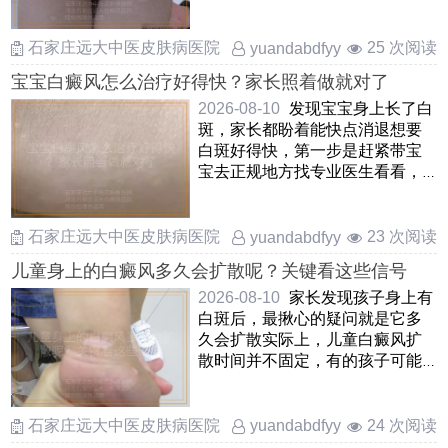
把白斑的范围和情况摸清楚 ……
石家庄远大中医皮肤病医院
25 次阅读
yuandabdfyy
宝宝白癜风怎么治疗好得快？家长照着做就对了
2026-08-10
发现宝宝身上长了白
斑，家长都盼着能快点消退想要
白斑好得快，第一步是赶紧带宝
宝去正规地方找专业医生看看，
弄清楚到底是不是白癜风，别
……
石家庄远大中医皮肤病医院
23 次阅读
yuandabdfyy
儿童身上的白癜风多久会扩散呢？关键看这些信号
2026-08-10
家长发现孩子身上有
白斑后，最揪心的疑问就是它多
久会扩散实际上，儿童白癜风扩
散时间并不固定，有的孩子可能
在几周内白斑边界就模糊并 ……
石家庄远大中医皮肤病医院
24 次阅读
yuandabdfyy