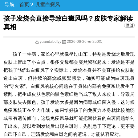
导航：
首页
ν
儿童白癜风
孩子发烧会直接导致白癜风吗？皮肤专家解读
真相
yuandabdfyy
2026-06-26
250次
孩子一生病，家长心里就像坐过山车，特别是发烧之后发现
皮肤上冒出了小白点，很多父母都会突然紧张起来：发烧是不是
把孩子“烧”出白癜风了？实际上，发烧本身并不会直接给皮肤制
造出白斑，但持续的高烧或频繁感染，确实可能成为白斑现身
的“导火索”。白癜风的核心问题在于身体内部的免疫系统发生了
紊乱，把生成皮肤色素的黑色素细胞当成了敌人来攻击，导致局
部皮肤失去颜色。孩子发烧大多是因为病毒或细菌入侵，这时候
免疫系统正在全力作战，如果恰好孩子的免疫力本身就比较脆弱
或带有遗传倾向，这场免疫风暴就可能把潜伏着的白斑问题给勾
了出来。所以看到发烧后出现白斑时，先别急于下定论，更不要
自己吓自己，理清发烧和白斑之间的逻辑，才能从容应对。