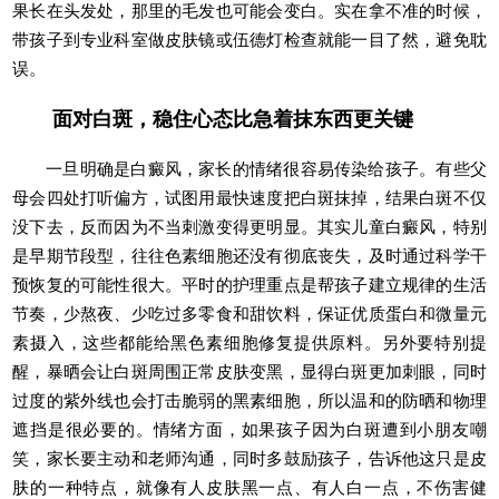
果长在头发处，那里的毛发也可能会变白。实在拿不准的时候，
带孩子到专业科室做皮肤镜或伍德灯检查就能一目了然，避免耽
误。
面对白斑，稳住心态比急着抹东西更关键
一旦明确是白癜风，家长的情绪很容易传染给孩子。有些父
母会四处打听偏方，试图用最快速度把白斑抹掉，结果白斑不仅
没下去，反而因为不当刺激变得更明显。其实儿童白癜风，特别
是早期节段型，往往色素细胞还没有彻底丧失，及时通过科学干
预恢复的可能性很大。平时的护理重点是帮孩子建立规律的生活
节奏，少熬夜、少吃过多零食和甜饮料，保证优质蛋白和微量元
素摄入，这些都能给黑色素细胞修复提供原料。另外要特别提
醒，暴晒会让白斑周围正常皮肤变黑，显得白斑更加刺眼，同时
过度的紫外线也会打击脆弱的黑素细胞，所以温和的防晒和物理
遮挡是很必要的。情绪方面，如果孩子因为白斑遭到小朋友嘲
笑，家长要主动和老师沟通，同时多鼓励孩子，告诉他这只是皮
肤的一种特点，就像有人皮肤黑一点、有人白一点，不伤害健