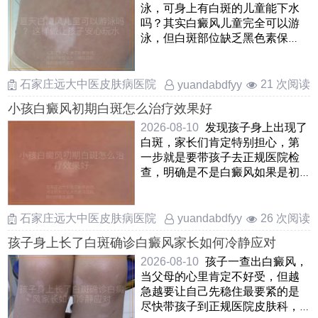
泳，可身上有白斑的儿童能下水
吗？其实白癜风儿童完全可以游
泳，但白斑部位缺乏黑色素保
护，容易晒伤和受刺激因此在游
泳 ……
石家庄远大中医皮肤病医院
21 次阅读
yuandabdfyy
小孩白癜风初期白斑怎么治疗效果好
2026-08-10
发现孩子身上出现了
白斑，家长们肯定特别担心，第
一步就是要带孩子去正规医院检
查，明确是不是白癜风如果是初
期白癜风，其实不用太焦虑，这
……
石家庄远大中医皮肤病医院
26 次阅读
yuandabdfyy
孩子身上长了白斑确诊白癜风家长如何冷静应对
2026-08-10
孩子一查出白癜风，
当父母的心里肯定不好受，但越
急越要让自己先稳住最要紧的是
尽快带孩子到正规医院皮肤科，