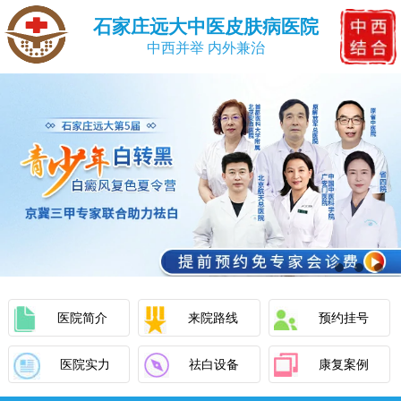
石家庄远大中医皮肤病医院
中西并举 内外兼治
医院简介
来院路线
预约挂号
医院实力
祛白设备
康复案例