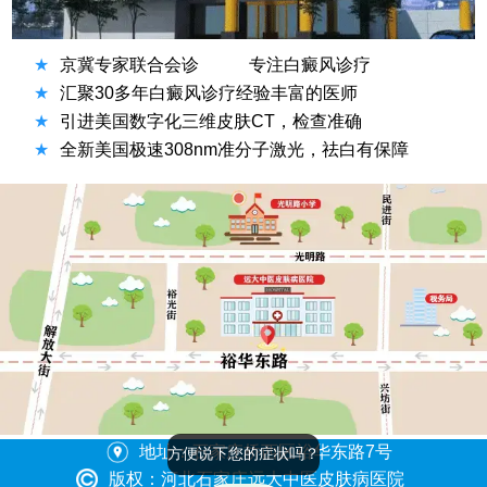
★
京冀专家联合会诊
专注白癜风诊疗
★
汇聚30多年白癜风诊疗经验丰富的医师
★
引进美国数字化三维皮肤CT，检查准确
★
全新美国极速308nm准分子激光，祛白有保障
地址：石家庄桥西区裕华东路7号
方便说下您的症状吗？
版权：河北石家庄远大中医皮肤病医院