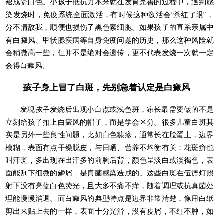
褪成瓷白色。小孩子抵抗力本来就在发育完善的过程中，遇到感
染发烧时，免疫系统全面激活，有时候这种激活会“杀红了眼”，
分不清敌我，顺便也损伤了黑色素细胞。如果孩子的直系亲属中
有白癜风、甲状腺疾病等自身免疫问题的历史，那么这种风险就
会稍微高一些，但并不是绝对会遗传，更不代表发烧一次就一定
会得白癜风。
孩子身上冒了白斑，先别急着认定是白癜风
发现孩子发烧后出现小白点或浅色斑，家长最需要做的不是
立刻给孩子扣上白癜风的帽子，而是学会区分。很多儿童白斑其
实是另外一些良性问题，比如白色糠疹，通常长在脸蛋上，边界
模糊，表面有点干燥脱皮，与日晒、营养不均衡有关；花斑癣也
叫汗斑，多出现在出汗多的前胸后背，颜色呈淡白或淡褐色，表
面能刮下细微的鳞屑，是真菌感染造成的。这些白斑在伍德灯照
射下没有亮蓝白色荧光，且大多不痛不痒，随着调理或抗真菌处
理能慢慢消退。而白癜风的典型特点是边界非常清楚，像用白纸
剪出来贴上去的一样，表面十分光滑，没有皮屑，不红不肿，如