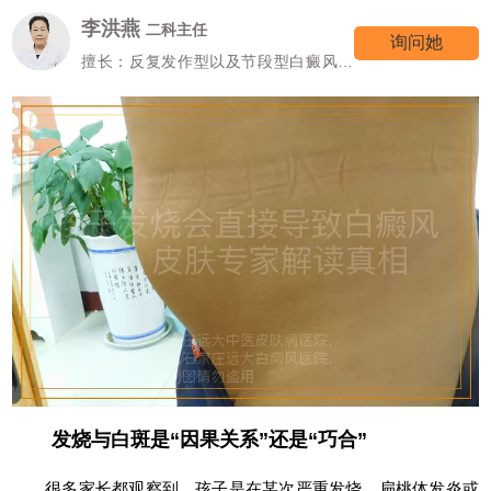
李洪燕
二科主任
询问她
擅长：反复发作型以及节段型白癜风诊
疗
发烧与白斑是“因果关系”还是“巧合”
很多家长都观察到，孩子是在某次严重发烧、扁桃体发炎或