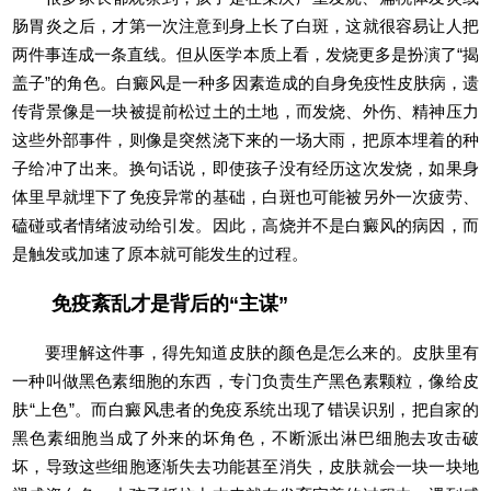
肠胃炎之后，才第一次注意到身上长了白斑，这就很容易让人把
两件事连成一条直线。但从医学本质上看，发烧更多是扮演了“揭
盖子”的角色。白癜风是一种多因素造成的自身免疫性皮肤病，遗
传背景像是一块被提前松过土的土地，而发烧、外伤、精神压力
这些外部事件，则像是突然浇下来的一场大雨，把原本埋着的种
子给冲了出来。换句话说，即使孩子没有经历这次发烧，如果身
体里早就埋下了免疫异常的基础，白斑也可能被另外一次疲劳、
磕碰或者情绪波动给引发。因此，高烧并不是白癜风的病因，而
是触发或加速了原本就可能发生的过程。
免疫紊乱才是背后的“主谋”
要理解这件事，得先知道皮肤的颜色是怎么来的。皮肤里有
一种叫做黑色素细胞的东西，专门负责生产黑色素颗粒，像给皮
肤“上色”。而白癜风患者的免疫系统出现了错误识别，把自家的
黑色素细胞当成了外来的坏角色，不断派出淋巴细胞去攻击破
坏，导致这些细胞逐渐失去功能甚至消失，皮肤就会一块一块地