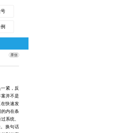
挂号
案例
头一紧，反
答案并不是
正在快速发
利的内在条
通过系统、
来。换句话