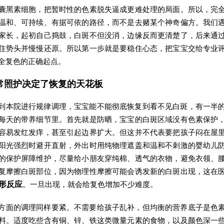
囊黑素细胞，把暂时性的色素脱失逼成更难处理的局面。所以，完
温和、可持续、有据可依的路径，而不是去赌某个神奇偏方。我们
家长，起初自己捣鼓，白斑不但没消，边缘反而更清楚了，后来通
住势头并慢慢还原。所以第一步就是要稳住心态，把宝宝交给专业
全复色的正确起点。
常照护决定了恢复的天花板
到本院进行规律调理，宝宝能不能彻底恢复到看不见白斑，有一半
每天的带养细节里。首先就是防晒，宝宝的白斑区域没有色素保护
容易发红发痒，甚至引起边界扩大。但这并不代表要把孩子闷在屋
阳光强烈时避开直射，外出时用纯物理遮盖和温和不刺激的婴幼儿
的保护屏障维护，尽量给小朋友穿纯棉、透气的衣物，避免衣领、
复摩擦白斑部位，因为物理性摩擦可能会诱发新的白斑出现，这在
形反应
。一旦出现，就会给复色增加不少难度。
方面的调理同样要紧。不需要给孩子乱补，但均衡的营养底子是色
料。适度吃些含有铜、锌、铁这类微量元素的食物，以及颜色深一