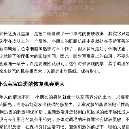
家长之所以焦虑，是把白斑当成了一种单纯的皮肤瑕疵，其实它只
失衡在皮肤上的一个反映。小朋友的脏腑机能本身就处在不断完善
新周期短，色素细胞虽然暂时不工作了，但大多只是处于休眠状态
这就给了治疗很大的回旋空间。因此，面对宝宝身上的白斑，不要
会跟随一辈子，而是要理性认识到，这个时候发现的早、着手调理
原来状态的机会相当大，关键是走对路线、保持耐心。
什么宝宝白斑的恢复机会更大
年人的情况不同，小朋友的身体就像一块充满养分的土地，只要
给阳光，自身就能迸发出很强的修复力。儿童皮肤的基底细胞活性
到适当的刺激和保护后，重新激活并迁移到白斑区域的效率远比成
没有长年累月的复杂用药史，身体对调理的应答通常会比较灵敏。
家长都反馈，在保持良好生活习惯、避免刺激的前提下，哪怕只是