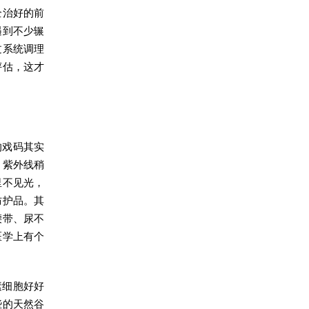
全治好的前
遇到不少辗
过系统调理
评估，这才
的戏码其实
，紫外线稍
里不见光，
防护品。其
腰带、尿不
医学上有个
素细胞好好
些的天然谷