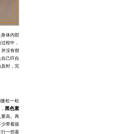
是身体内部
的过程中，
，并没有彻
先自己吓自
的及时，完
稍微松一松
高，
黑色素
人要高。再
不少带着孩
进行一些基