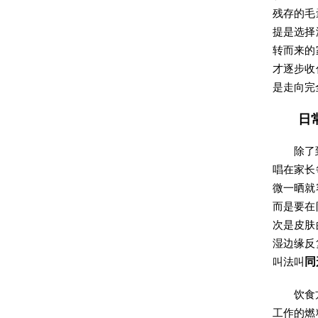
残存的毛
提是选择
转而来的
才逐步收
是走向完
日
除了
唱在家长
微一晒就
而是要在
次是皮肤
湿边缘反
叫法叫
同
饮食
工作的燃