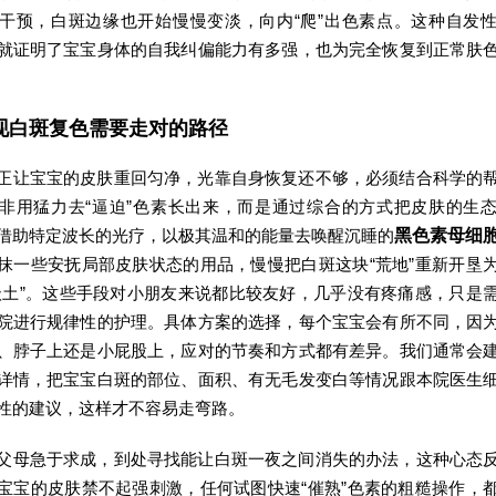
干预，白斑边缘也开始慢慢变淡，向内“爬”出色素点。这种自发
就证明了宝宝身体的自我纠偏能力有多强，也为完全恢复到正常肤
现白斑复色需要走对的路径
正让宝宝的皮肤重回匀净，光靠自身恢复还不够，必须结合科学的
非用猛力去“逼迫”色素长出来，而是通过综合的方式把皮肤的生
借助特定波长的光疗，以极其温和的能量去唤醒沉睡的
黑色素母细
抹一些安抚局部皮肤状态的用品，慢慢把白斑这块“荒地”重新开垦
沃土”。这些手段对小朋友来说都比较友好，几乎没有疼痛感，只是
院进行规律性的护理。具体方案的选择，每个宝宝会有所不同，因
、脖子上还是小屁股上，应对的节奏和方式都有差异。我们通常会
详情，把宝宝白斑的部位、面积、有无毛发变白等情况跟本院医生
性的建议，这样才不容易走弯路。
父母急于求成，到处寻找能让白斑一夜之间消失的办法，这种心态
宝宝的皮肤禁不起强刺激，任何试图快速“催熟”色素的粗糙操作，