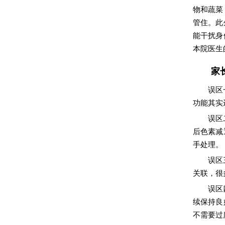
物和蔬菜
管住。此
能干扰身
本院医生
家
误区
功能其实
误区
后色素减
手处理。
误区
关联，很
误区
续保持良
不需要过