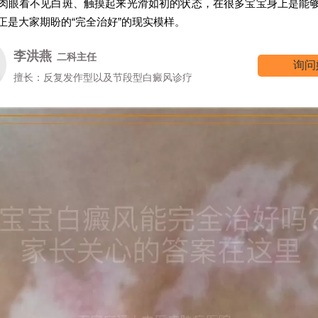
肉眼看不见白斑、触摸起来光滑如初的状态，在很多宝宝身上是能
正是大家期盼的“完全治好”的现实模样。
李洪燕
二科主任
询问
擅长：反复发作型以及节段型白癜风诊疗