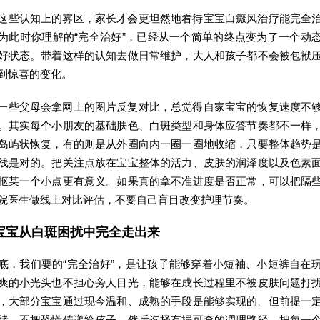
这些认知上的雾区，家长才会更坦然地看待宝宝白癜风治疗能完全
为此时你理解的“完全治好”，已经从一个简单的终点变为了一个动
好状态。带着这样的认知去做日常维护，大人和孩子都不会被包袱
到惊喜的变化。
一些父母会拿网上的图片反复对比，总觉得自家宝宝的恢复速度不
。其实每个小朋友的基础肤色、白斑类型和身体应答节奏都不一样
岛屿状恢复，有的则是从外圈向内一圈一圈地收缩，只要整体趋势
线是对的。把关注点放在宝宝整体的活力、皮肤的润泽度以及色素
抠某一个小点更有意义。如果真的拿不准进度是否正常，可以把隔
院医生做线上对比评估，不要自己盲目改变护理节奏。
宝宝从白斑困扰中完全走出来
底，我们要的“完全治好”，是让孩子能够穿着小短袖、小短裤自在
爽的小光头也不担心旁人目光，能够在成长过程里不被皮肤问题打
，大部分宝宝通过现今温和、成熟的手段是能够实现的。但前提一
绪，不把恐慌传递给孩子，然后选择有据可查的调理路径，把每一