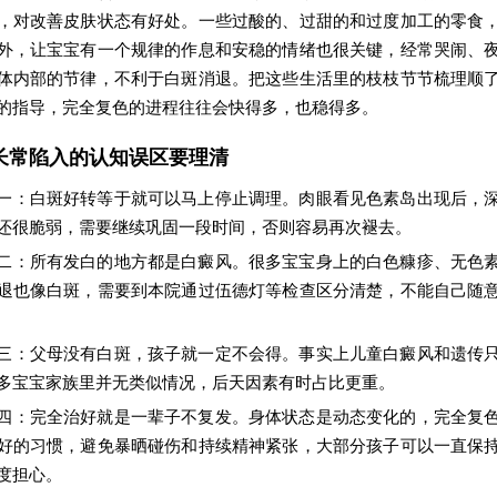
，对改善皮肤状态有好处。一些过酸的、过甜的和过度加工的零食
外，让宝宝有一个规律的作息和安稳的情绪也很关键，经常哭闹、
体内部的节律，不利于白斑消退。把这些生活里的枝枝节节梳理顺
的指导，完全复色的进程往往会快得多，也稳得多。
长常陷入的认知误区要理清
一：白斑好转等于就可以马上停止调理。肉眼看见色素岛出现后，
还很脆弱，需要继续巩固一段时间，否则容易再次褪去。
二：所有发白的地方都是白癜风。很多宝宝身上的白色糠疹、无色
退也像白斑，需要到本院通过伍德灯等检查区分清楚，不能自己随
三：父母没有白斑，孩子就一定不会得。事实上儿童白癜风和遗传
多宝宝家族里并无类似情况，后天因素有时占比更重。
四：完全治好就是一辈子不复发。身体状态是动态变化的，完全复
好的习惯，避免暴晒碰伤和持续精神紧张，大部分孩子可以一直保
度担心。