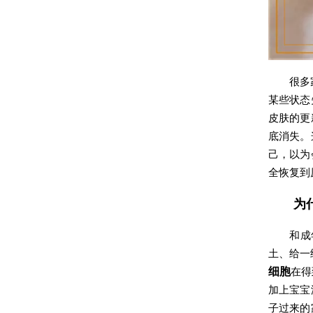
很多
某些状态
皮肤的更
底消失。
己，以为
全恢复到
为
和成
土、给一
细胞
在得
加上宝宝
子过来的