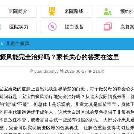
医院简介
来院路线
预约
医院实力
祛白设备
康复
ν
儿童白癜风
癜风能完全治好吗？家长关心的答案在这里
yuandabdfyy
2026-06-27
216次
宝宝娇嫩的皮肤上冒出几块边界清楚的白斑，每个做父母的都会心
疑问就是：宝宝白癜风治疗能完全治好吗？从临床实际情况来看，
的“能”或“不能”，但总体上是乐观的。儿童尤其是低龄宝宝，身体
的再生代谢远远优于成年人，这就为白斑区域的复色提供了非常有
不是放任不管，或者盲目尝试一些没有根据的办法，大部分小患儿
整，完全可以实现病变区域的色素再生，让肤色重新变得均匀起