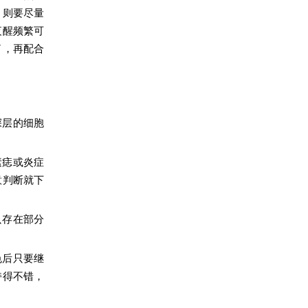
，则要尽量
夜醒频繁可
了，再配合
深层的细胞
素痣或炎症
意判断就下
只存在部分
色后只要继
持得不错，