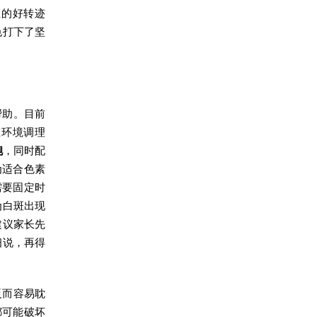
性的好转迹
色打下了坚
帮助。目前
态环境调理
胞
，同时配
为适合色素
需要固定时
为白斑出现
建议家长先
细说，再得
反而容易耽
都可能破坏