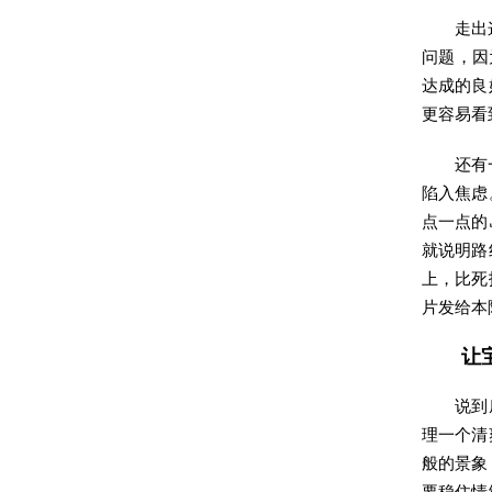
走出
问题，因
达成的良
更容易看
还有
陷入焦虑
点一点的
就说明路
上，比死
片发给本
让
说到
理一个清
般的景象
要稳住情