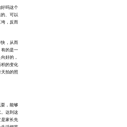
治好吗这个
态的、可以
压垮，反而
够快，从而
，有的是一
是向好的，
面积的变化
些天拍的照
玩耍，能够
扰。达到这
定是家长先
个生活细节