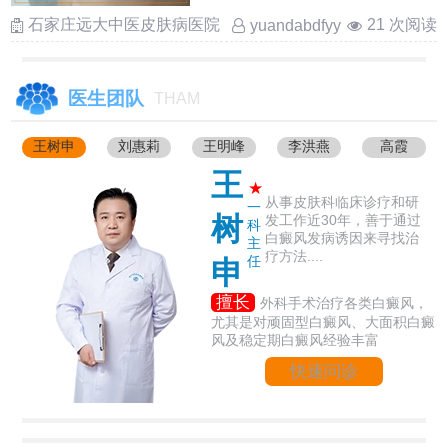
……
石家庄远大中医皮肤病医院
21 次阅读
yuandabdfyy
医生团队
THAM
王树申
刘惠莉
王明峰
李洪燕
高霞
王
★
从事皮肤科临床诊疗和研
一
树
发工作近30年，善于通过
科
白癜风发病诱因来寻找治
主
疗方法....
任
申
擅长
外科手术治疗各类白癜风，
尤其是对顽固型白癜风、大面积白癜
风及稳定期白癜风经验丰富
快速问诊