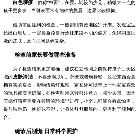
白色糠疹
：俗称“虫斑”，在婴儿期较为少见，稍微大一点的
孩子更多发，白斑表面常有细碎的脱屑，边界比较模糊。
借助前面提到的检查，一般都能有效地区别开来。发现宝宝
长出白斑后，一定要避免自行涂抹来路不明的偏方，免得刺激细
嫩的皮肤，反而把问题弄复杂。
检查前家长要做哪些准备
为了检查结果更加准确，建议在去检测之前保持孩子白斑区
域的
皮肤清洁
，不要涂润肤乳、药膏或者爽身粉，这些东西会遮
挡真实的皮损，影响伍德灯观察。家长还可以带上一件宝宝喜欢
的玩具或安抚奶嘴，在检查时用来转移注意力，减少哭闹。因为
伍德灯筛查需要在较暗的环境里进行，小婴儿可能会有点怕黑，
提前喂饱奶、换好尿不湿，让身体舒舒服服的，更有利于顺利配
合。
确诊后别慌 日常科学照护