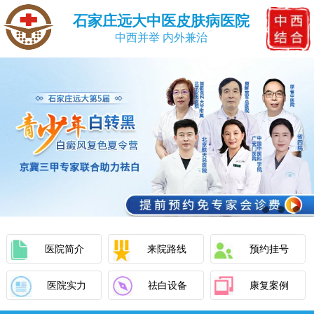
石家庄远大中医皮肤病医院
中西并举 内外兼治
医院简介
来院路线
预约挂号
医院实力
祛白设备
康复案例