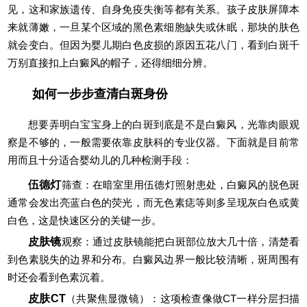
见，这和家族遗传、自身免疫失衡等都有关系。孩子皮肤屏障本
来就薄嫩，一旦某个区域的黑色素细胞缺失或休眠，那块的肤色
就会变白。但因为婴儿期白色皮损的原因五花八门，看到白斑千
万别直接扣上白癜风的帽子，还得细细分辨。
如何一步步查清白斑身份
想要弄明白宝宝身上的白斑到底是不是白癜风，光靠肉眼观
察是不够的，一般需要依靠皮肤科的专业仪器。下面就是目前常
用而且十分适合婴幼儿的几种检测手段：
伍德灯
筛查：在暗室里用伍德灯照射患处，白癜风的脱色斑
通常会发出亮蓝白色的荧光，而无色素痣等则多呈现灰白色或黄
白色，这是快速区分的关键一步。
皮肤镜
观察：通过皮肤镜能把白斑部位放大几十倍，清楚看
到色素脱失的边界和分布。白癜风边界一般比较清晰，斑周围有
时还会看到色素沉着。
皮肤CT
（共聚焦显微镜）：这项检查像做CT一样分层扫描