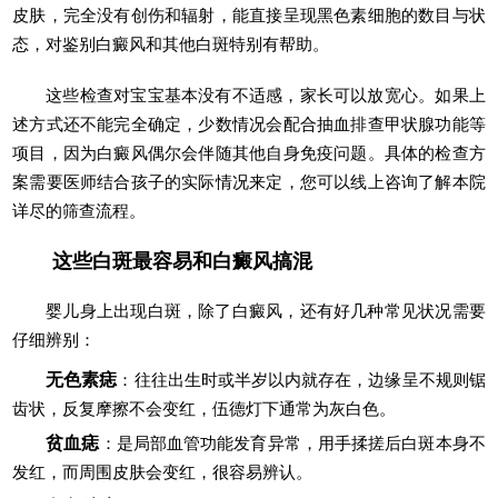
皮肤，完全没有创伤和辐射，能直接呈现黑色素细胞的数目与状
态，对鉴别白癜风和其他白斑特别有帮助。
这些检查对宝宝基本没有不适感，家长可以放宽心。如果上
述方式还不能完全确定，少数情况会配合抽血排查甲状腺功能等
项目，因为白癜风偶尔会伴随其他自身免疫问题。具体的检查方
案需要医师结合孩子的实际情况来定，您可以线上咨询了解本院
详尽的筛查流程。
这些白斑最容易和白癜风搞混
婴儿身上出现白斑，除了白癜风，还有好几种常见状况需要
仔细辨别：
无色素痣
：往往出生时或半岁以内就存在，边缘呈不规则锯
齿状，反复摩擦不会变红，伍德灯下通常为灰白色。
贫血痣
：是局部血管功能发育异常，用手揉搓后白斑本身不
发红，而周围皮肤会变红，很容易辨认。