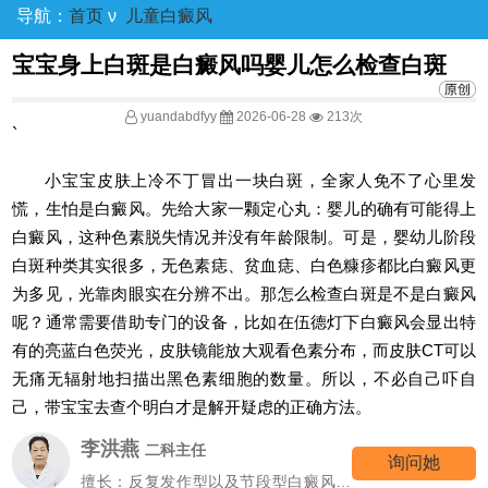
导航：
首页
ν
儿童白癜风
宝宝身上白斑是白癜风吗婴儿怎么检查白斑
yuandabdfyy
2026-06-28
213次
`
小宝宝皮肤上冷不丁冒出一块白斑，全家人免不了心里发
慌，生怕是白癜风。先给大家一颗定心丸：婴儿的确有可能得上
白癜风，这种色素脱失情况并没有年龄限制。可是，婴幼儿阶段
白斑种类其实很多，无色素痣、贫血痣、白色糠疹都比白癜风更
为多见，光靠肉眼实在分辨不出。那怎么检查白斑是不是白癜风
呢？通常需要借助专门的设备，比如在伍德灯下白癜风会显出特
有的亮蓝白色荧光，皮肤镜能放大观看色素分布，而皮肤CT可以
无痛无辐射地扫描出黑色素细胞的数量。所以，不必自己吓自
己，带宝宝去查个明白才是解开疑虑的正确方法。
李洪燕
二科主任
询问她
擅长：反复发作型以及节段型白癜风诊