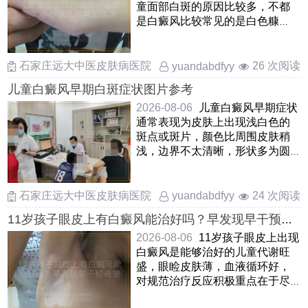
童面部白斑的原因比较多，不都
是白癜风比较常见的是白色糠
疹，也叫单纯糠疹，看上去边界
不 ……
石家庄远大中医皮肤病医院
26 次阅读
yuandabdfyy
儿童白癜风早期白斑症状图片参考
2026-08-06
儿童白癜风早期症状
通常表现为皮肤上出现浅白色的
斑点或斑片，颜色比周围皮肤稍
浅，边界不太清晰，形状多为圆
形或椭圆形这些白斑表面光 ……
石家庄远大中医皮肤病医院
24 次阅读
yuandabdfyy
11岁孩子眼皮上有白癜风能治好吗？早发现早干预希
望大
2026-08-06
11岁孩子眼皮上出现
白癜风是能够治好的儿童代谢旺
盛，眼睑皮肤薄，血液循环好，
对规范治疗反应积极重点在于尽
早安全干预，采用温和光疗和