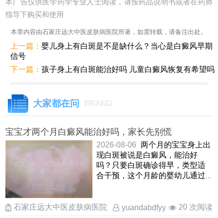
本广告仅供医学药学专业人士阅读，请按药品说明书或者在药师
指导下购买和使用
本章内容由石家庄远大中医皮肤病医院所著，如需转载，请备注出处。
上一篇：
婴儿身上有白斑是不是缺什么？当心是白癜风早期
信号
下一篇：
孩子身上有白斑能治好吗 儿童白癜风恢复有希望吗
大家都在问
BRAND
宝宝才两个月白癜风能治好吗，家长先别慌
2026-08-06
两个月的宝宝身上出
现白斑被说是白癜风，能治好
吗？只要白斑确诊得早，类型适
合干预，这个月龄的婴幼儿通过
温和调理是能够慢慢改善甚至让
……
石家庄远大中医皮肤病医院
20 次阅读
yuandabdfyy