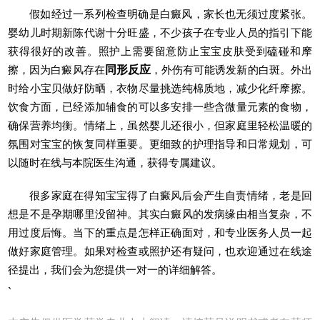
假如经过一系列检查明确是白癜风，家长也无须过度紧张。
婴幼儿时期新陈代谢十分旺盛，不少孩子在专业人员的指引下能
获得很好的改善。照护上需要留意防止宝宝皮肤受到磕碰和摩
擦，因为白癜风存在
同形反应
，外伤有可能诱发新的白斑。外出
时给小宝贝做好防晒，衣物尽量挑选纯棉质地，减少化纤摩擦。
饮食方面，已经添加辅食的可以多安排一些含微量元素的食物，
确保营养均衡。情绪上，虽然婴儿还很小，但家庭里轻松温暖的
氛围对宝宝的恢复同样重要。更细致的护理指导和日常规划，可
以随时在线与本院医生沟通，获得专属建议。
很多家庭在得知宝宝得了白癜风后会产生自责情绪，老是回
想是不是孕期哪里没留神。其实白癜风的发病缘由相当复杂，不
用过度后悔。当下的重点是怎样正确面对，和专业医务人员一起
做好家庭管理。如果对检查或照护还有疑问，也欢迎通过在线途
径提出，我们会为您提供一对一的详细解答。
`