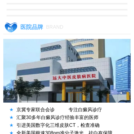
医院品牌
BRAND
★
京冀专家联合会诊
专注白癜风诊疗
★
汇聚30多年白癜风诊疗经验丰富的医师
★
引进美国数字化三维皮肤CT，检查准确
★
全新美国极速308nm准分子激光，祛白有保障