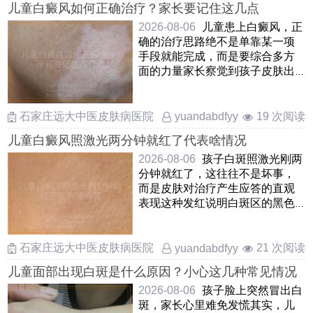
儿童白癜风如何正确治疗？家长要记住这几点
2026-08-06
儿童患上白癜风，正
确的治疗思路绝不是单靠某一项
手段就能完成，而是要综合多方
面的力量家长察觉到孩子皮肤出
现白斑后，先别自乱阵脚，应
……
石家庄远大中医皮肤病医院
19 次阅读
yuandabdfyy
儿童白癜风照激光两分钟就红了代表啥情况
2026-08-06
孩子白斑照激光刚两
分钟就红了，这往往不是坏事，
而是皮肤对治疗产生应答的直观
表现这种发红说明白斑区的黑色
素细胞正在被“叫醒”，局 ……
石家庄远大中医皮肤病医院
21 次阅读
yuandabdfyy
儿童面部出现白斑是什么原因？小心这几种常见情况
2026-08-06
孩子脸上突然冒出白
斑，家长心里难免发慌其实，儿