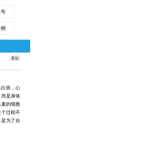
挂号
案例
出白斑，心
，而是身体
色素的细胞
这个过程不
不是为了自