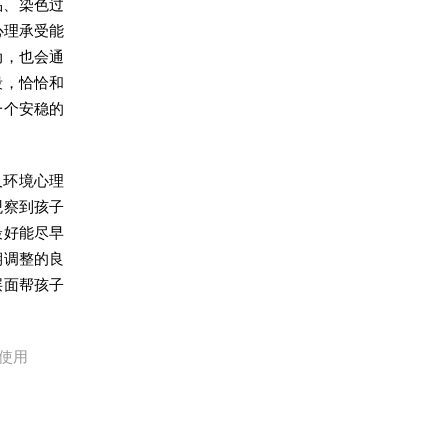
品、染色过
心理承受能
动，也会通
段，恰恰和
一个安稳的
及环境心理
观察到孩子
最好能尽早
期调整的良
层面帮孩子
使用