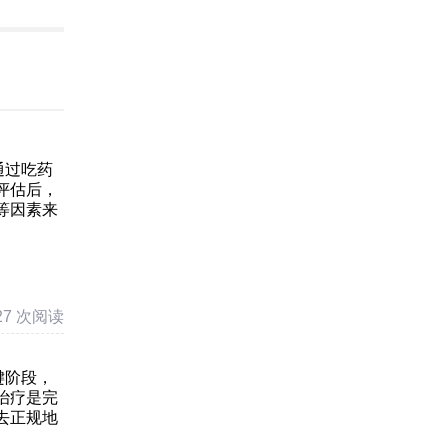
通过吃药
评估后，
等因素来
27 次阅读
键阶段，
治疗是完
去正规地