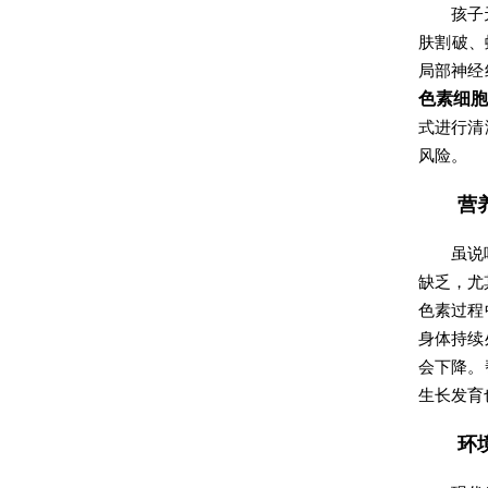
孩子
肤割破、
局部神经
色素细
式进行清
风险。
营
虽说
缺乏，尤
色素过程
身体持续
会下降。
生长发育
环