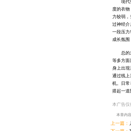
现代
度的衣物
力较弱，
过神经介
一段压力
成长氛围
总的
等多方面
身上出现
通过线上
机。日常
搭起一道
本广告仅
本章内
上一篇：