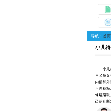
导航：
首页
小儿得
小儿
里又急又
内部和外
不再积极
像磕碰破
己胡乱断