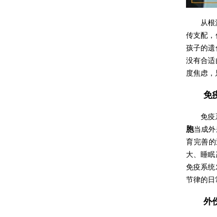
从根
传支配，
孩子的遗
没有合适
度焦虑，
免
免疫
胞
当成外
育完善的
大、睡眠
免疫系统
节律的日
外