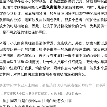
生活环境中存在不少化学制品，如某些含酚类的玩具、劣质塑料制
，长期与皮肤接触可能会对
黑色素细胞
造成隐性损害。同时，儿童
突然受到批评、家庭氛围紧张、转学适应困难等因素带来的精神波
质影响内分泌，进而波及皮肤颜色代谢。很多小患者白斑扩散的阶
较大的时期相吻合。因此，让孩子保持轻松愉快的心情，为其提供
，是不可忽视的辅助保护手段。
来看，小儿白癜风往往是遗传背景、免疫状态、外伤、饮食习惯以
因素交织在一起的结果，很少是由单一的缘由直接造成的。家长在
边界明晰、颜色偏乳白、表面没有皮屑且一般不痛不痒的白斑时，
渠道向医生咨询详细情况，让专业人员帮忙仔细甄别，避免错失早
养护中注意呵护皮肤、均衡膳食、规律作息与情绪疏通，能从多个
防护网，对降低白斑发生和发展有着积极而深远的意义。
供医学药学专业人士阅读，请按药品说明书或者在药师指导下购买和
容由石家庄远大中医皮肤病医院所著，如需转载，请备注出处。
儿童肛周发白是白癜风吗 肛周白斑怎么回事