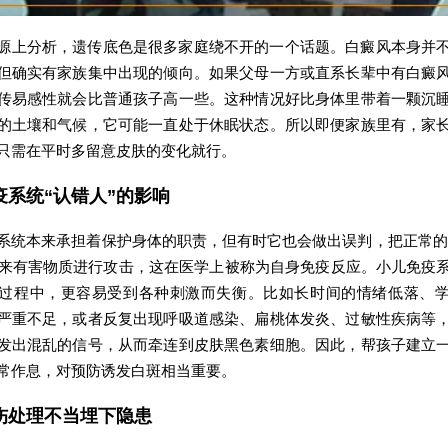
源上分析，遗传底色是很多家庭绕不开的一个话题。白癜风本身并
但确实有家族集中出现的倾向。如果父母一方或直系长辈中有白癜
传易感性就会比普通孩子高一些。这种情况好比身体里带着一颗沉
的土壤和气候，它可能一直处于休眠状态。所以即便家族里有，家
只需在平时多留意皮肤的变化就行。
疫系统“认错人”的影响
系统本来承担着保护身体的职责，但有时它也会做出误判，把正常的
来有害物质进行攻击，这在医学上被称为自身免疫反应。小儿免疫
过程中，更容易受到各种刺激而失衡。比如长时间的情绪低落、
严重不足，或者反复出现呼吸道感染、扁桃体发炎、过敏性疾病等
发出混乱的信号，从而牵连到皮肤黑色素细胞。因此，帮孩子建立
常作息，对预防诱发白斑相当重要。
伤处理不当埋下隐患