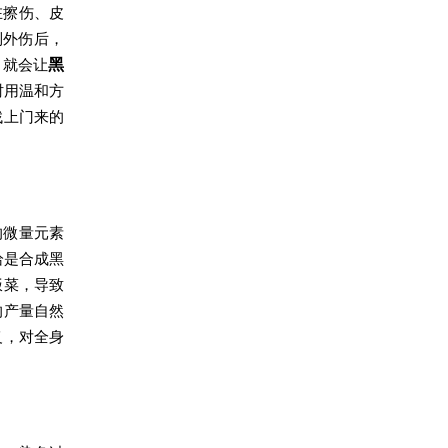
在擦伤、皮
到外伤后，
，就会让
黑
时用温和方
找上门来的
的微量元素
恰是合成黑
饭菜，导致
的产量自然
义，对全身