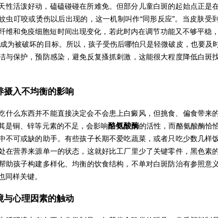
天性活泼好动，磕磕碰碰在所难免。但部分儿童白斑的起始点正是
蚊虫叮咬或烫伤以后出现的，这一机制叫作“同形反应”。当皮肤受
纤维和免疫细胞短时间出现变化，若此时内在调节功能又不够平稳
胞
成为被破坏的目标。所以，孩子受伤后哪怕只是轻微破皮，也要及
洁与保护，预防感染，避免反复搔抓刺激，这能很大程度降低白斑
养摄入不均衡的影响
吃什么东西并不能直接决定会不会患上白癜风，但挑食、偏食带来
其是铜、锌等元素的不足，会影响
酪氨酸酶
的活性，而酪氨酸酶恰
中不可或缺的助手。有些孩子长期不爱吃蔬菜，或者只吃少数几样
处在营养来源单一的状态，这就好比工厂里少了关键零件，黑色素
帮助孩子构建多样化、均衡的饮食结构，不单对白斑防治有参照意
也同样关键。
境与心理因素的触动