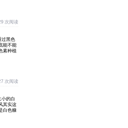
29 次阅读
通过黑色
底能不能
色素种植
27 次阅读
大小的白
风其实这
是白色糠