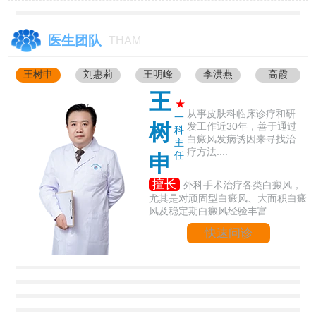
医生团队
THAM
王树申
刘惠莉
王明峰
李洪燕
高霞
王
★
从事皮肤科临床诊疗和研
一
树
发工作近30年，善于通过
科
白癜风发病诱因来寻找治
主
疗方法....
任
申
擅长
外科手术治疗各类白癜风，
尤其是对顽固型白癜风、大面积白癜
风及稳定期白癜风经验丰富
快速问诊