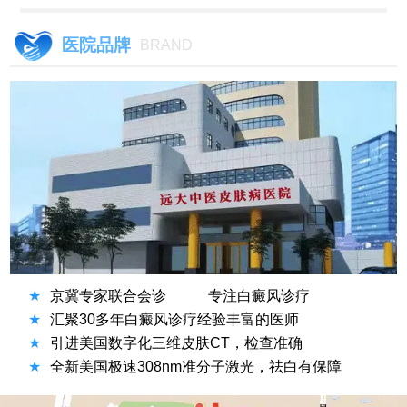
医院品牌
BRAND
★
京冀专家联合会诊
专注白癜风诊疗
★
汇聚30多年白癜风诊疗经验丰富的医师
★
引进美国数字化三维皮肤CT，检查准确
★
全新美国极速308nm准分子激光，祛白有保障