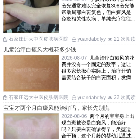
激光通常难以完全恢复308激光能
帮助局部白斑复色，但白癜风是
免疫相关性疾病，单纯光疗往往
治标不治本，容易出现新发 ……
石家庄远大中医皮肤病医院
21 次阅读
yuandabdfyy
儿童治疗白癜风大概花多少钱
2026-08-07
儿童治疗白癜风的花
费并没有一个固定的数字，这让
很多家长揪心实际上，治疗开销
需要结合孩子的白斑面积，发病
部位，病情阶段以及所选择的
……
石家庄远大中医皮肤病医院
22 次阅读
yuandabdfyy
宝宝才两个月白癜风能治好吗，家长先别慌
2026-08-06
两个月的宝宝身上出
现白斑被说是白癜风，能治好
吗？只要白斑确诊得早，类型适
合干预，这个月龄的婴幼儿通过