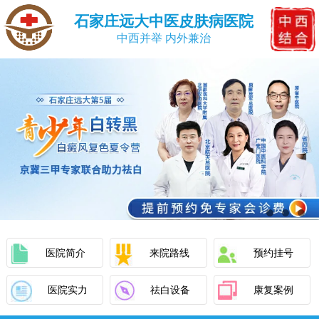
石家庄远大中医皮肤病医院
中西并举 内外兼治
医院简介
来院路线
预约挂号
医院实力
祛白设备
康复案例