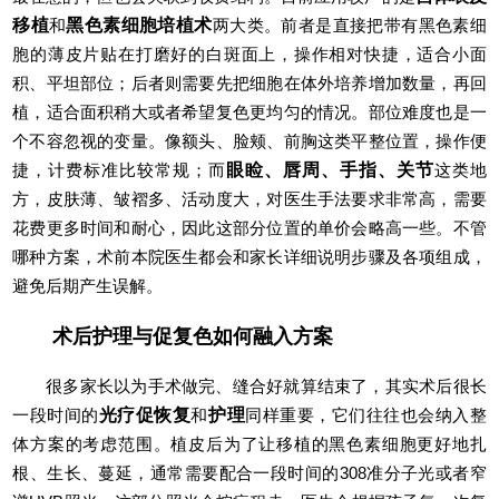
移植
和
黑色素细胞培植术
两大类。前者是直接把带有黑色素细
胞的薄皮片贴在打磨好的白斑面上，操作相对快捷，适合小面
积、平坦部位；后者则需要先把细胞在体外培养增加数量，再回
植，适合面积稍大或者希望复色更均匀的情况。部位难度也是一
个不容忽视的变量。像额头、脸颊、前胸这类平整位置，操作便
捷，计费标准比较常规；而
眼睑、唇周、手指、关节
这类地
方，皮肤薄、皱褶多、活动度大，对医生手法要求非常高，需要
花费更多时间和耐心，因此这部分位置的单价会略高一些。不管
哪种方案，术前本院医生都会和家长详细说明步骤及各项组成，
避免后期产生误解。
术后护理与促复色如何融入方案
很多家长以为手术做完、缝合好就算结束了，其实术后很长
一段时间的
光疗促恢复
和
护理
同样重要，它们往往也会纳入整
体方案的考虑范围。植皮后为了让移植的黑色素细胞更好地扎
根、生长、蔓延，通常需要配合一段时间的308准分子光或者窄