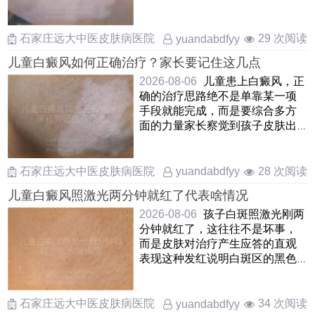
温和调理是能够慢慢改善甚至让
……
石家庄远大中医皮肤病医院
29 次阅读
yuandabdfyy
儿童白癜风如何正确治疗？家长要记住这几点
2026-08-06
儿童患上白癜风，正
确的治疗思路绝不是单靠某一项
手段就能完成，而是要综合多方
面的力量家长察觉到孩子皮肤出
现白斑后，先别自乱阵脚，应
……
石家庄远大中医皮肤病医院
28 次阅读
yuandabdfyy
儿童白癜风照激光两分钟就红了代表啥情况
2026-08-06
孩子白斑照激光刚两
分钟就红了，这往往不是坏事，
而是皮肤对治疗产生应答的直观
表现这种发红说明白斑区的黑色
素细胞正在被“叫醒”，局 ……
石家庄远大中医皮肤病医院
34 次阅读
yuandabdfyy