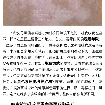
有些父母可能会疑惑，为什么同龄孩子之间，植皮收费也会
不一样？这里面主要看三个地方。首先，要看白斑的
稳定年限
。
有些孩子白斑控制得很好，一两年没扩散，这种做植皮成活率就
高，术后配合常规光疗就行；但假如白斑刚刚稳定不久，医生往
往会建议再多观察一段时间，或者加上一些前期调理，整体方案
就会稍微复杂一点。其次，
取皮方式
的差异。目前有传统负压吸
疱法，也有更精细的薄层削切法，后者对供皮区损伤更小、恢复
更快，但需要借助更高准确度的设备，这也会让计费产生区别。
最后，是
黑色素细胞培养扩增
的环节。如果白斑面积偏大，需
要先在实验室将取出的健康黑色素细胞进行扩增，再移植回白斑
区，这个过程多了实验室的技术费用，整体自然会有所不同。
植皮前为什么要看白斑面积和分期