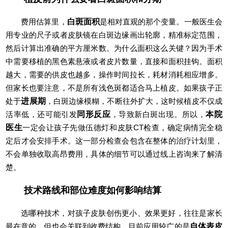
费用估算里，
白斑面积
是相对直观的那个变量。一般医生会
用专业的尺子或者皮肤镜在白斑边缘画出轮廓，精准标定范围，
然后计算出准确的平方厘米数。为什么面积这么关键？因为手术
中需要移植的黑色素悬液或者皮片数量，直接和面积挂钩。面积
越大，需要的供皮也越多，操作时间拉长，耗材消耗相应增多。
但家长也要注意，不是所有浅色斑都适合马上植皮。如果孩子正
处于
进展期
，白斑边缘模糊，不断往外扩大，这时候植皮不仅成
活率低，还可能引发
同形反应
，导致新白斑出现。所以，
本院
医生
一定会让孩子先做伍德灯和皮肤CT检查，确定病情完全稳
定后才会安排手术。这一部分检查会包含在整体的治疗计划里，
不会单独收取高昂费用，具体的细节可以通过线上咨询来了解清
楚。
技术路线和部位难度如何影响结算
选哪种技术，对孩子皮肤创伤更小、效果更好，往往是家长
最在意的，但也会关联到收费结构。目前应用较广的是
自体表皮