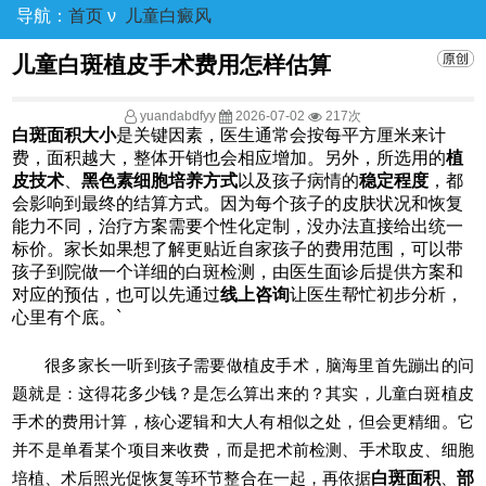
导航：
首页
ν
儿童白癜风
儿童白斑植皮手术费用怎样估算
yuandabdfyy
2026-07-02
217次
白斑面积大小
是关键因素，医生通常会按每平方厘米来计
费，面积越大，整体开销也会相应增加。另外，所选用的
植
皮技术
、
黑色素细胞培养方式
以及孩子病情的
稳定程度
，都
会影响到最终的结算方式。因为每个孩子的皮肤状况和恢复
能力不同，治疗方案需要个性化定制，没办法直接给出统一
标价。家长如果想了解更贴近自家孩子的费用范围，可以带
孩子到院做一个详细的白斑检测，由医生面诊后提供方案和
对应的预估，也可以先通过
线上咨询
让医生帮忙初步分析，
心里有个底。`
很多家长一听到孩子需要做植皮手术，脑海里首先蹦出的问
题就是：这得花多少钱？是怎么算出来的？其实，儿童白斑植皮
手术的费用计算，核心逻辑和大人有相似之处，但会更精细。它
并不是单看某个项目来收费，而是把术前检测、手术取皮、细胞
培植、术后照光促恢复等环节整合在一起，再依据
白斑面积
、
部