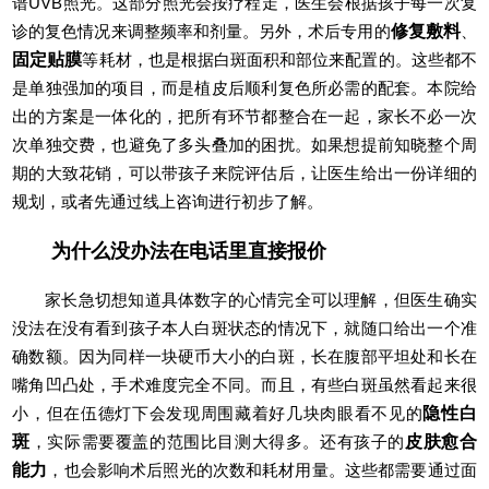
谱UVB照光。这部分照光会按疗程走，医生会根据孩子每一次复
诊的复色情况来调整频率和剂量。另外，术后专用的
修复敷料
、
固定贴膜
等耗材，也是根据白斑面积和部位来配置的。这些都不
是单独强加的项目，而是植皮后顺利复色所必需的配套。本院给
出的方案是一体化的，把所有环节都整合在一起，家长不必一次
次单独交费，也避免了多头叠加的困扰。如果想提前知晓整个周
期的大致花销，可以带孩子来院评估后，让医生给出一份详细的
规划，或者先通过线上咨询进行初步了解。
为什么没办法在电话里直接报价
家长急切想知道具体数字的心情完全可以理解，但医生确实
没法在没有看到孩子本人白斑状态的情况下，就随口给出一个准
确数额。因为同样一块硬币大小的白斑，长在腹部平坦处和长在
嘴角凹凸处，手术难度完全不同。而且，有些白斑虽然看起来很
小，但在伍德灯下会发现周围藏着好几块肉眼看不见的
隐性白
斑
，实际需要覆盖的范围比目测大得多。还有孩子的
皮肤愈合
能力
，也会影响术后照光的次数和耗材用量。这些都需要通过面