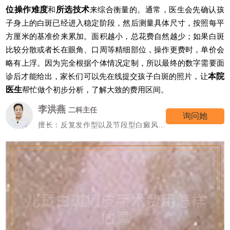
位操作难度
和
所选技术
来综合衡量的。通常，医生会先确认孩
子身上的白斑已经进入稳定阶段，然后测量具体尺寸，按照每平
方厘米的基准价来累加。面积越小，总花费自然越少；如果白斑
比较分散或者长在眼角、口周等精细部位，操作更费时，单价会
略有上浮。因为完全根据个体情况定制，所以最终的数字需要面
诊后才能给出，家长们可以先在线提交孩子白斑的照片，让
本院
医生
帮忙做个初步分析，了解大致的费用区间。
高霞
七科主任
询问她
擅长：女性/颜面型白癜风的诊治