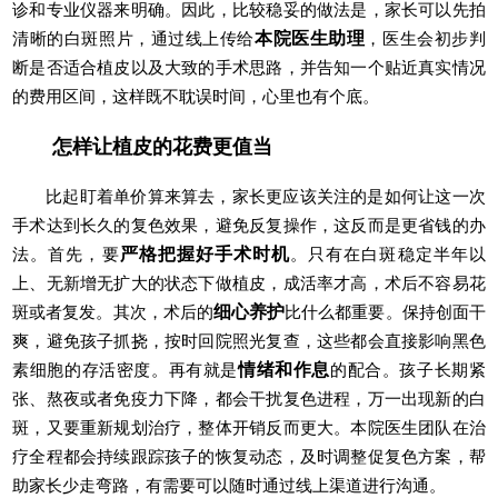
诊和专业仪器来明确。因此，比较稳妥的做法是，家长可以先拍
清晰的白斑照片，通过线上传给
本院医生助理
，医生会初步判
断是否适合植皮以及大致的手术思路，并告知一个贴近真实情况
的费用区间，这样既不耽误时间，心里也有个底。
怎样让植皮的花费更值当
比起盯着单价算来算去，家长更应该关注的是如何让这一次
手术达到长久的复色效果，避免反复操作，这反而是更省钱的办
法。首先，要
严格把握好手术时机
。只有在白斑稳定半年以
上、无新增无扩大的状态下做植皮，成活率才高，术后不容易花
斑或者复发。其次，术后的
细心养护
比什么都重要。保持创面干
爽，避免孩子抓挠，按时回院照光复查，这些都会直接影响黑色
素细胞的存活密度。再有就是
情绪和作息
的配合。孩子长期紧
张、熬夜或者免疫力下降，都会干扰复色进程，万一出现新的白
斑，又要重新规划治疗，整体开销反而更大。本院医生团队在治
疗全程都会持续跟踪孩子的恢复动态，及时调整促复色方案，帮
助家长少走弯路，有需要可以随时通过线上渠道进行沟通。