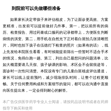
到院前可以先做哪些准备
如果家长决定带孩子来评估植皮，为了让面诊更高效、方案
更精准，出发前可以提前做好几件事。第一，把以前所有的病
历、检查报告、用过药膏或口服药的记录都带上，方便医生判断
病情的演变。第二，用手机在自然光下正对着白斑拍几张清晰照
片，同时也拍下孩子在伍德灯下检查的照片（如果有的话），线
上先发给本院医生看看，有时候能提前筛出一些暂时不适合手术
的情况，免得白跑一趟。第三，列出自己最想问的问题清单，比
如大概需要请几天假、孩子缺课的影响、术区会不会留痕迹等，
面诊时一次性问清楚。本院设有专门的儿童白斑植皮评估通道，
家长可以线上提前预约，减少现场排队时间，让整个过程更顺
畅。关于任何费用构成和方案细节的疑问，都可以在沟通中直接
向医生提出来，一定会得到耐心的解答。
本广告仅供医学药学专业人士阅读，请按药品说明书或者在药师
指导下购买和使用