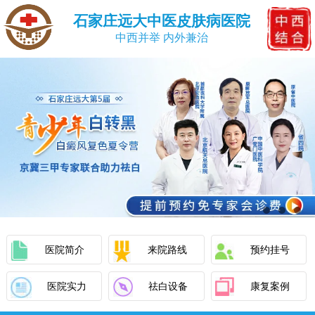
石家庄远大中医皮肤病医院
中西并举 内外兼治
医院简介
来院路线
预约挂号
医院实力
祛白设备
康复案例