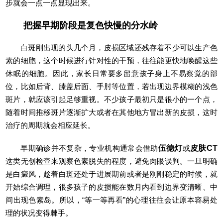
步就会一点一点显现出来。
把握早期阶段是复色快慢的分水岭
白斑刚出现的头几个月，皮损区域还残存着不少可以生产色
素的细胞，这个时候进行针对性的干预，往往能更快地唤醒这些
休眠的细胞。因此，家长日常要多留意孩子身上不易察觉的部
位，比如后背、膝盖后面、手肘等位置，若出现边界模糊的浅色
斑片，就应该引起足够重视。不少孩子最初只是很小的一个点，
随着时间推移斑片逐渐扩大或者在其他地方冒出新的皮损，这时
治疗的周期就会相应延长。
早期确诊并不复杂，专业机构通常会借助
伍德灯
或
皮肤CT
这类无创检查来观察色素脱失的程度，避免肉眼误判。一旦明确
是白癜风，趁着白斑还处于进展期前或者是刚刚稳定的时候，就
开始综合调理，很多孩子的皮损能在数月内看到边界变清晰、中
间出现色素岛。所以，“等一等再看”的心理往往会让原本容易处
理的状况变得棘手。