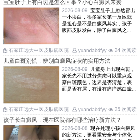
宝宝肚子上有白斑是怎么回事？小心白癜风来袭
2026-08-09
宝宝肚子上忽然冒出
一小块白，很多家长第一反应就
是担心是不是白癜风其实，孩子
腹部皮肤发白，除了白癜风之
外，还可能是白色糠疹，贫血痣
或 ……
石家庄远大中医皮肤病医院
24 次阅读
yuandabdfyy
儿童白斑别慌，辨别白癜风症状的实用方法
2026-08-09
儿童身上出现白斑，
家长先不用过分焦虑可以重点观
察白斑颜色，边界是否清楚，表
面是否有屑，有没有痛痒感白癜
风的白斑一般是瓷白色或乳白
……
石家庄远大中医皮肤病医院
25 次阅读
yuandabdfyy
孩子长白癜风，现在医院都有哪些治疗新方法？
2026-08-08
现在处理小孩白癜风
的新方法，更看重安全与个体化