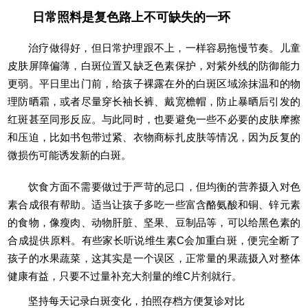
日常照料是复色路上不可缺失的一环
治疗做得好，但日常护理跟不上，一样容易拖慢节奏。儿童
皮肤屏障偏薄，白斑位置又缺乏色素保护，对紫外线的防御能力
更弱。平日里出门前，给孩子裸露在外的白斑区域涂抹温和的物
理防晒霜，或者尽量穿长袖长裤、戴宽檐帽，防止暴晒后引发的
红斑甚至同形反应。与此同时，也要避免一些不必要的皮肤摩擦
和压迫，比如书包带过紧、衣物商标扎皮肤等情况，因为反复的
微损伤可能诱发新的白斑。
饮食方面不需要做过于严苛的忌口，但均衡的营养摄入对色
素合成很有帮助。适当让孩子多吃一些富含酪氨酸和铜、锌元素
的食物，像瘦肉、动物肝脏、坚果、豆制品等，可以给黑色素的
合成提供原料。有些家长听说维生素C会加重白斑，便完全断了
孩子的水果蔬菜，这其实是一个误区，正常量的果蔬摄入对整体
健康有益，只要不过量补充大剂量的维C片剂就行。
坚持每天记录白斑变化，拍照存档方便复诊对比