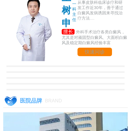
从事皮肤科临床诊疗和研
一
树
发工作近30年，善于通过
科
白癜风发病诱因来寻找治
主
疗方法....
任
申
擅长
外科手术治疗各类白癜风，
尤其是对顽固型白癜风、大面积白癜
风及稳定期白癜风经验丰富
快速问诊
医院品牌
BRAND