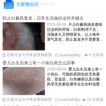
大家都在问
BRAND
防止白癜风复发，日常生活做好这些关键点
2026-08-09
不少白癜风病友都有
过这样的苦恼：白斑刚消下去，
没隔多久又悄悄冒头，让人格外
泄气其实，防止复发并不需要复
杂的手段，关键是把日常生活中
……
石家庄远大中医皮肤病医院
8 次阅读
yuandabdfyy
婴儿出生后身上有一小块白斑怎么回事
2026-08-09
婴儿出生后身上有一
小块白，可能的原因包括无色素
痣，贫血痣，白色糠疹以及白癜
风等无色素痣通常在出生时或婴
儿早期出现，表现为边界不清
……
石家庄远大中医皮肤病医院
21 次阅读
yuandabdfyy