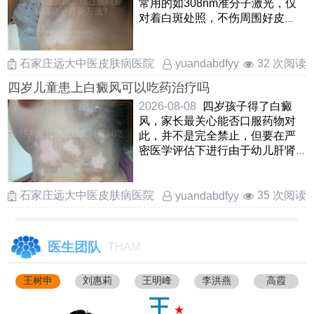
常用的如308nm准分子激光，仅
对着白斑处照，不伤周围好皮
肤，孩子愿意配合还有中药熏
蒸， ……
石家庄远大中医皮肤病医院
32 次阅读
yuandabdfyy
四岁儿童患上白癜风可以吃药治疗吗
2026-08-08
四岁孩子得了白癜
风，家长最关心能否口服药物对
此，并不是完全禁止，但要在严
密医学评估下进行由于幼儿肝肾
功能还在发育，一般优先考虑外
……
石家庄远大中医皮肤病医院
35 次阅读
yuandabdfyy
医生团队
THAM
王树申
刘惠莉
王明峰
李洪燕
高霞
王
★