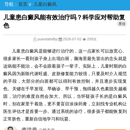
导航：
首页
ν
儿童白癜风
儿童患白癜风能有效治疗吗？科学应对帮助复
色
yuandabdfyy
2026-07-02
209次
儿童患白癜风是能够进行治疗的，这一点家长可以放宽心。
很多家长一看到孩子身上出现白斑，脑海里最先冒出的念头就是
这病能不能治，会不会跟着孩子一辈子。实际上，儿童时期的白
癜风因为新陈代谢旺盛、皮肤修复能力较强，只要及时介入规范
的手段，大部分的白斑都可以得到有效控制，并且逐步实现复
色。关键在于早发现、早确诊、早干预，拖得越久色素脱失越顽
固，治疗的难度自然会加大。所以，当怀疑孩子长的是白癜风
时，别在家里干着急，更不要盲目涂抹药膏，立刻找专业机构让
医生评估才是首要一步。通过系统的诊疗，很多孩子都能恢复到
正常肤色，重新自信地学习和玩耍。
李洪燕