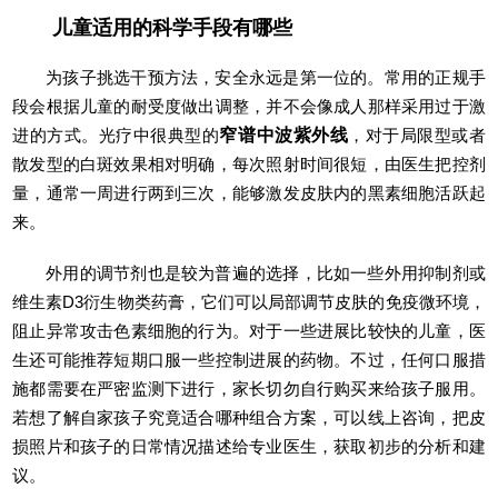
儿童适用的科学手段有哪些
为孩子挑选干预方法，安全永远是第一位的。常用的正规手
段会根据儿童的耐受度做出调整，并不会像成人那样采用过于激
进的方式。光疗中很典型的
窄谱中波紫外线
，对于局限型或者
散发型的白斑效果相对明确，每次照射时间很短，由医生把控剂
量，通常一周进行两到三次，能够激发皮肤内的黑素细胞活跃起
来。
外用的调节剂也是较为普遍的选择，比如一些外用抑制剂或
维生素D3衍生物类药膏，它们可以局部调节皮肤的免疫微环境，
阻止异常攻击色素细胞的行为。对于一些进展比较快的儿童，医
生还可能推荐短期口服一些控制进展的药物。不过，任何口服措
施都需要在严密监测下进行，家长切勿自行购买来给孩子服用。
若想了解自家孩子究竟适合哪种组合方案，可以线上咨询，把皮
损照片和孩子的日常情况描述给专业医生，获取初步的分析和建
议。