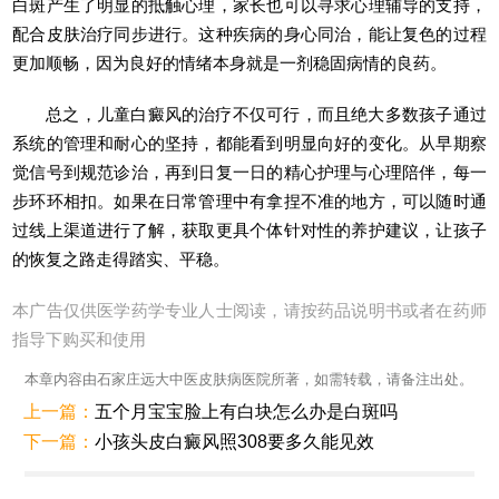
白斑产生了明显的抵触心理，家长也可以寻求心理辅导的支持，
配合皮肤治疗同步进行。这种疾病的身心同治，能让复色的过程
更加顺畅，因为良好的情绪本身就是一剂稳固病情的良药。
总之，儿童白癜风的治疗不仅可行，而且绝大多数孩子通过
系统的管理和耐心的坚持，都能看到明显向好的变化。从早期察
觉信号到规范诊治，再到日复一日的精心护理与心理陪伴，每一
步环环相扣。如果在日常管理中有拿捏不准的地方，可以随时通
过线上渠道进行了解，获取更具个体针对性的养护建议，让孩子
的恢复之路走得踏实、平稳。
本广告仅供医学药学专业人士阅读，请按药品说明书或者在药师
指导下购买和使用
本章内容由石家庄远大中医皮肤病医院所著，如需转载，请备注出处。
上一篇：
五个月宝宝脸上有白块怎么办是白斑吗
下一篇：
小孩头皮白癜风照308要多久能见效