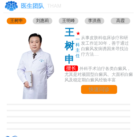
医生团队
THAM
王树申
刘惠莉
王明峰
李洪燕
高霞
王
★
从事皮肤科临床诊疗和研
一
树
发工作近30年，善于通过
科
白癜风发病诱因来寻找治
主
疗方法....
任
申
擅长
外科手术治疗各类白癜风，
尤其是对顽固型白癜风、大面积白癜
风及稳定期白癜风经验丰富
快速问诊