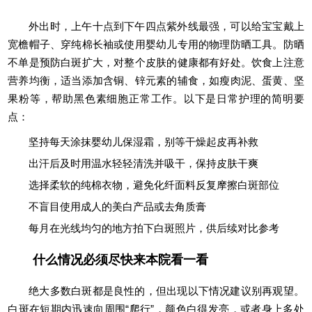
外出时，上午十点到下午四点紫外线最强，可以给宝宝戴上
宽檐帽子、穿纯棉长袖或使用婴幼儿专用的物理防晒工具。防晒
不单是预防白斑扩大，对整个皮肤的健康都有好处。饮食上注意
营养均衡，适当添加含铜、锌元素的辅食，如瘦肉泥、蛋黄、坚
果粉等，帮助黑色素细胞正常工作。以下是日常护理的简明要
点：
坚持每天涂抹婴幼儿保湿霜，别等干燥起皮再补救
出汗后及时用温水轻轻清洗并吸干，保持皮肤干爽
选择柔软的纯棉衣物，避免化纤面料反复摩擦白斑部位
不盲目使用成人的美白产品或去角质膏
每月在光线均匀的地方拍下白斑照片，供后续对比参考
什么情况必须尽快来本院看一看
绝大多数白斑都是良性的，但出现以下情况建议别再观望。
白斑在短期内迅速向周围“爬行”，颜色白得发亮，或者身上多处