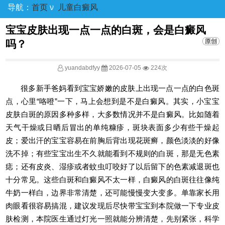
导航：
首页
ν
儿童白癜风
宝宝皮肤出现一点一点的白斑，会是白癜风
吗？
yuandabdfyy
2026-07-05
224次
很多新手爸妈看到宝宝娇嫩的皮肤上出现一点一点的白色斑
点，心里“咯噔”一下，马上会想到是不是白癜风。其实，小宝宝
皮肤白斑的原因多种多样，大多数情况并不是白癜风。比如随着
天气干燥或日晒后冒出的单纯糠疹，斑块表面多少有些干燥起
皮；爱出汗的宝宝容易在前胸后背出现花斑癣，颜色淡淡的好像
洗不掉；有些宝宝出生不久就能看到不规则的白斑，那是无色素
痣；还有皮炎、湿疹或者蚊虫叮咬好了以后留下的色素减退斑也
十分常见。这些白斑和白癜风不太一样，白癜风的白斑往往像纯
牛奶一样白，边界非常清楚，还可能慢慢变大变多。单靠家长用
肉眼看很容易搞混，建议发现后尽快带宝宝到本院做一下专业皮
肤检测，本院医生通过灯光一照就能分辨清楚，先别紧张，科学