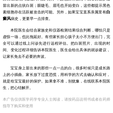
冒出新的点状白斑；眼睫毛、眉毛也开始变白，这些都提示黑色
素细胞存在活跃被攻击的可能。另外，如果宝宝直系亲属里有
白
癜风
病史，更要早一点排查。
本院医生会结合家族史和仪器检测结果综合判断，哪怕只是
虚惊一场，也比拖延好。有些家长担心孩子太小不方便出门，完
全可以通过线上问诊先进行远程评估。把白斑照片、出现的时
间、变化过程详细告诉本院医生，医生会给出具体的就诊建议，
让家长免去不必要的奔波。
宝宝身上冒出来的那些一点一点的白，很多时候只是成长路
上的小插曲。家长放下过度恐慌，用科学的方式去确认和应对，
就是给宝宝最好的保护。如果拿不准，别犹豫，在线联系本院医
生，把心结解开。
本广告仅供医学药学专业人士阅读，请按药品说明书或者在药师
指导下购买和使用