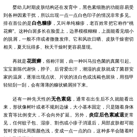
婴幼儿时期皮肤结构还在发育中，黑色素细胞的功能容易受
到各种因素干扰，所以出现一点一点白色印子的情况非常多见。
排在首位的是
白色糠疹
，又叫单纯糠疹，老百姓常把它称作“桃
花癣”。这种白斑多长在脸蛋上，边界模模糊糊，上面能看见细小
的脱屑，一般不痒或者微微发痒。它和风吹日晒、皮肤干燥密切
相关，夏天玩得多、秋天干燥时更容易显现。
再就是
花斑癣
，俗称汗斑，由一种叫马拉色菌的真菌引起。
宝宝新陈代谢快，脖子、后背爱出汗，潮湿的皮肤就成了菌群安
家的温床，逐渐出现点状、片状的淡白色或浅褐色斑块，用指甲
轻轻刮一刮，会有薄薄的糠状鳞屑掉下来。
还有一种先天性的
无色素痣
，通常在出生后不久就能看出
来，形状像树叶或者不规则边缘，大小基本固定，只是随着身体
发育等比例变大，不会向外扩延。另外，
炎症后色素减退
更常
见，任何蚊子包、湿疹、割伤或小疹子消退后，局部皮肤都可能
暂时变得比周围颜色浅，变成一点一点的白，这种多半会随着时