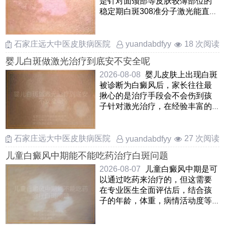
是针对面颈部等皮肤较薄部位的
稳定期白斑308准分子激光能直接
诱导白斑区域黑色素 ……
石家庄远大中医皮肤病医院
18 次阅读
yuandabdfyy
婴儿白斑做激光治疗到底安不安全呢
2026-08-08
婴儿皮肤上出现白斑
被诊断为白癜风后，家长往往最
揪心的是治疗手段会不会伤到孩
子针对激光治疗，在经验丰富的
医生操作下，规范使用低能 ……
石家庄远大中医皮肤病医院
27 次阅读
yuandabdfyy
儿童白癜风中期能不能吃药治疗白斑问题
2026-08-07
儿童白癜风中期是可
以通过吃药来治疗的，但这需要
在专业医生全面评估后，结合孩
子的年龄，体重，病情活动度等
因素来综合判断口服药物在这
……