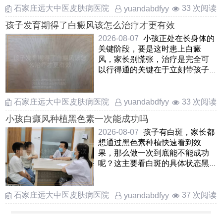
石家庄远大中医皮肤病医院
33 次阅读
yuandabdfyy
孩子发育期得了白癜风该怎么治疗才更有效
2026-08-07
小孩正处在长身体的
关键阶段，要是这时患上白癜
风，家长别慌张，治疗是完全可
以行得通的关键在于立刻带孩子
去正规地方查清楚，抓住早期这
……
石家庄远大中医皮肤病医院
33 次阅读
yuandabdfyy
小孩白癜风种植黑色素一次能成功吗
2026-08-07
孩子有白斑，家长都
想通过黑色素种植快速看到效
果，那么做一次到底能不能成功
呢？这主要看白斑的具体状态黑
色素种植是把孩子自己健康皮
……
石家庄远大中医皮肤病医院
37 次阅读
yuandabdfyy