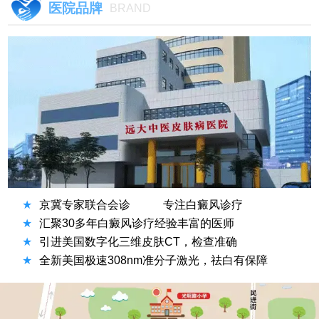
医院品牌
BRAND
★
京冀专家联合会诊
专注白癜风诊疗
★
汇聚30多年白癜风诊疗经验丰富的医师
★
引进美国数字化三维皮肤CT，检查准确
★
全新美国极速308nm准分子激光，祛白有保障