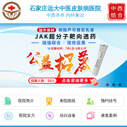
石家庄远大中医皮肤病医院
中西并举 内外兼治
医院简介
来院路线
预约挂号
医院实力
祛白设备
康复案例