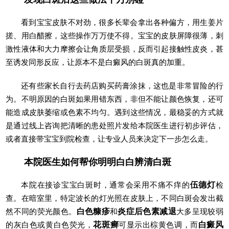
看到宝宝皮肤不对劲，很多长辈会拿出各种偏方，用生姜片
搓、用白醋擦，这些操作万万使不得。宝宝的皮肤屏障很薄，刺
激性液体和大力摩擦会让角质层受损，反而引起接触性皮炎，甚
至诱发同形反应，让原本不是白癜风的白斑真的加重。
还有些家长自行去药店购买药膏涂抹，这也是非常冒险的行
为。不明原因的白斑如果用错东西，非但不能让颜色恢复，还可
能造成皮肤萎缩或色素不均匀。遇到这些情况，最稳妥的方式就
是通过线上咨询把清晰的患处照片发给本院医生进行初步评估，
或者直接带宝宝到院检查，让专业人员来决定下一步怎么走。
本院医生如何帮你明明白白辨清白斑
本院在接诊宝宝白斑时，通常会采用不痛不痒的
伍德灯
检
查。在暗室里，特定波长的灯光照在皮肤上，不同白斑会发出截
然不同的荧光颜色。
白色糠疹
和
炎症后色素减退
大多呈现较弱
的灰白色或黄白色荧光，
花斑癣
可显示出棕黄色调，而
白癜风