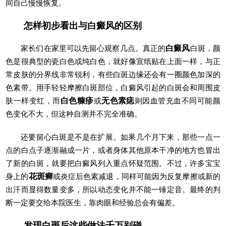
间自己慢慢恢复。
怎样初步看出与白癜风的区别
家长们在家里可以先留心观察几点。真正的
白癜风
白斑，颜
色是很典型的瓷白色或纯白色，就好像宣纸贴在上面一样，与正
常皮肤的分界线非常锐利，有些白斑边缘还会有一圈颜色加深的
色素带。用手轻轻摩擦白斑部位，白癜风引起的白斑会和周围皮
肤一样变红，而
白色糠疹
或
无色素痣
则因血管充血不同可能颜
色变化不大，但这种自测并不完全准确。
还要留心白斑是不是在扩展。如果几个月下来，那些一点一
点的白点子逐渐融成一片，或者身体其他原本干净的地方也冒出
了新的白斑，就要把白癜风列入重点怀疑范围。不过，许多宝宝
身上的
花斑癣
或炎症后色素减退，同样可能因为反复摩擦或新的
出汗而显得数量变多，所以动态变化并不能一锤定音。最终的判
断一定要交给本院医生，靠肉眼和经验总会有偏差。
发现白斑后这些做法千万别碰