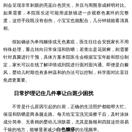
则会呈现非常刺眼的亮蓝白色荧光，并且与周围形成鲜明对比。
如果需要，本院医生还可能用皮肤镜进一步观察色素环的完整
度，这些手段既没有创伤，小宝宝也能配合，几分钟就能看清真
相。
假如确诊为单纯糠疹或无色素痣，医生往往会安抚家长不用
特殊处理，重点转向日常保湿和防晒；若查出是花斑癣，则需要
针对真菌进行干预，具体方案本院医生会根据宝宝年龄和部位制
定，家长可以在线了解详情或到院进行面对面沟通。即便是白癜
风，婴幼儿时期也有多种温和的办法可以控制，科学面对比盲目
焦虑更重要。
日常护理记住几件事让白斑少困扰
不管是什么原因引起的白斑，正确的生活照护都能帮大忙。
保湿和防晒是两条腿走路。每天给宝宝洗完澡擦干后，及时涂抹
成分简单、无香精的婴幼儿润肤霜，尤其是脸颊和四肢这些容易
干燥的地方，能够显著减少
白色糠疹
的出现频率。