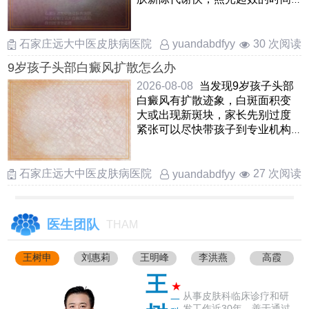
一般比成人短一些，但也不是
……
石家庄远大中医皮肤病医院
30 次阅读
yuandabdfyy
9岁孩子头部白癜风扩散怎么办
2026-08-08
当发现9岁孩子头部
白癜风有扩散迹象，白斑面积变
大或出现新斑块，家长先别过度
紧张可以尽快带孩子到专业机构
评估当前病情阶段，头皮的 ……
石家庄远大中医皮肤病医院
27 次阅读
yuandabdfyy
医生团队
THAM
王树申
刘惠莉
王明峰
李洪燕
高霞
王
★
从事皮肤科临床诊疗和研
一
发工作近30年，善于通过