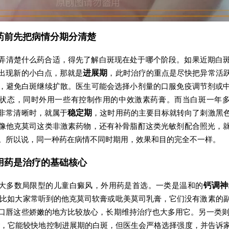
药前先把病情分期分清楚
弄清楚什么药合适，得先了解白斑现在处于哪个阶段。如果近期白
出现新的小白点，那就是
进展期
，此时治疗的重点是尽快把异常活
，避免白斑继续扩散。医生可能会选择小剂量的口服免疫调节剂或
状态，同时外用一些有控制作用的中效激素药膏。而当白斑一年
非常清晰时，就属于
稳定期
，这时用药的主要目标就转向了刺激黑
像他克莫司这类非激素药物，还有补骨脂酊这类光敏剂配合照光，
。所以说，同一种药在病情不同时期用，效果和目的完全不一样。
用药是治疗的基础核心
大多数局限型的儿童白癜风，外用药是首选。一类是温和的
钙调神
比如大家常听到的他克莫司软膏或吡美莫司乳膏，它们没有激素的
口唇这些娇嫩的地方比较放心，长期维持治疗也大多用它。另一类
素
，它能较快地控制进展期的白斑，但医生会严格选择强度，并告诉