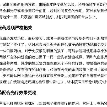
，采取间断使用的方式，来降低皮肤变薄的风险。还有像维生素D3
常会和光疗或者激素联合使用，起到协同复色的作用。家长在给孩
薄地涂一层，只覆盖白斑区域就好，别抹到周围的正常皮肤上。
服药必须严格把关
现白斑发展迅猛、面积较大，或者一侧肢体呈节段型分布且不断加
可能就拦不住了。这时本院医生会全面评估孩子的肝肾功能和免疫
一些口服药物。对于免疫紊乱明显的孩子，可能会短期使用非常小
用以平息体内过度的攻击因子；而一些具有活血祛风、调和气血作
在改善体质、减少病情反复方面也积累了不错的疗效。需要强调的
是保健品，存在潜在的副作用，必须在医生的密切监测下使用，家
，更不能从网上听说什么好就直接买来吃。如果想了解自家孩子是
以通过在线咨询把近期的检查报告发过来，让本院医生帮您细致分析
药配合光疗效果更稳
家长只盯着吃药和抹药，却忽视了物理治疗的作用。实际上，在药