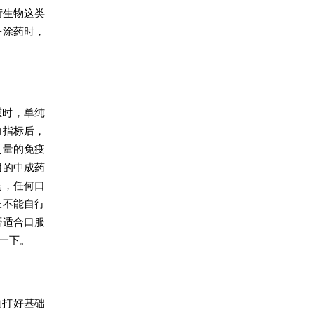
衍生物这类
子涂药时，
重时，单纯
力指标后，
剂量的免疫
用的中成药
是，任何口
长不能自行
否适合口服
一下。
物打好基础