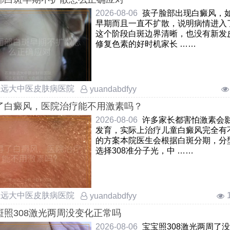
2026-08-06
孩子脸部出现白癜风，
早期而且一直不扩散，说明病情进入
这个阶段白斑边界清晰，也没有新发
修复色素的好时机家长 ……
庄远大中医皮肤病医院
yuandabdfyy
了白癜风，医院治疗能不用激素吗？
2026-08-06
许多家长都害怕激素会
发育，实际上治疗儿童白癜风完全有
的方案本院医生会根据白斑分期，分
选择308准分子光，中 ……
庄远大中医皮肤病医院
yuandabdfyy
斑照308激光两周没变化正常吗
2026-08-06
宝宝照308激光两周了