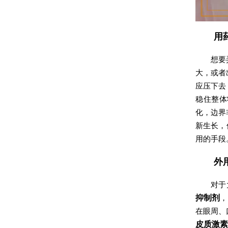
用
想要
大，或者
应压下去
稳住整体
化，边界
新生长，
用的手段
外
对于
抑制剂
，
在眼周、
皮质激