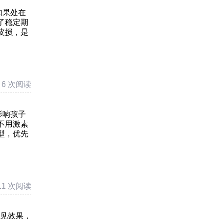
如果处在
了稳定期
皮损，是
6 次阅读
影响孩子
不用激素
型，优先
11 次阅读
没见效果，