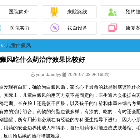
医院简介
来院路线
预约
医院实力
祛白设备
康复
ν
儿童白癜风
癜风吃什么药治疗效果比较好
yuandabdfyy
2026-07-09
168次
被发现有白斑，确诊为白癜风后，家长心里最急的就是到底该吃什
。实际上，儿童白癜风的用药方案不是固定的，医生通常会根据白
稳定期、长在脸上还是躯干四肢，以及孩子的年龄和体重来综合考
有效的治疗组合。药物的剂型也很多样，有涂的、吃的，有时还会
别提醒，所有用药都必须在有经验的专科医生指导下进行，因为小
，用药的安全边界比成人窄得多，自行用药很可能造成皮肤萎缩、
，反而给后续的治疗增加难度。