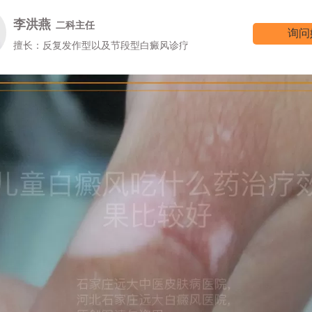
李洪燕
二科主任
询问
擅长：反复发作型以及节段型白癜风诊疗