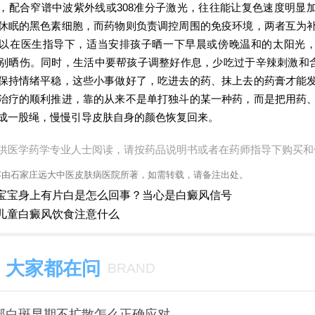
，配合窄谱中波紫外线或308准分子激光，往往能让复色速度明显
休眠的黑色素细胞，而药物则负责调控周围的免疫环境，两者互为
以在医生指导下，适当安排孩子晒一下早晨或傍晚温和的太阳光
别晒伤。同时，生活中要帮孩子调整好作息，少吃过于辛辣刺激和
保持情绪平稳，这些小事做好了，吃进去的药、抹上去的药膏才能
治疗的顺利推进，靠的从来不是单打独斗的某一种药，而是把用药
成一股绳，慢慢引导皮肤自身的颜色恢复回来。
供医学药学专业人士阅读，请按药品说明书或者在药师指导下购买和
容由石家庄远大中医皮肤病医院所著，如需转载，请备注出处。
宝宝身上有片白是怎么回事？当心是白癜风信号
儿童白癜风饮食注意什么
大家都在问
BRAND
部白斑早期不扩散怎么正确应对