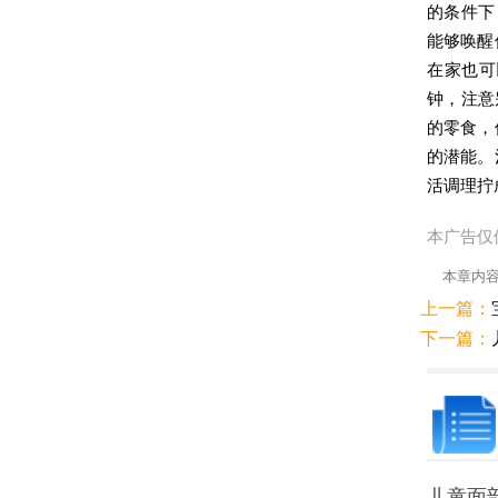
的条件下
能够唤醒
在家也可
钟，注意
的零食，
的潜能。
活调理拧
本广告仅
本章内
上一篇：
下一篇：
儿童面