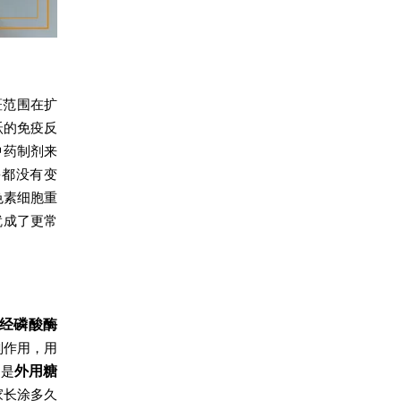
斑范围在扩
跃的免疫反
中药制剂来
多都没有变
色素细胞重
就成了更常
经磷酸酶
副作用，用
则是
外用糖
家长涂多久