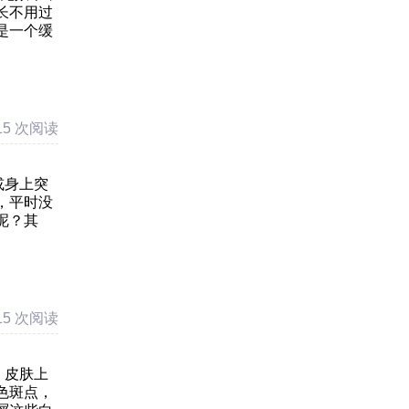
长不用过
是一个缓
15 次阅读
或身上突
，平时没
呢？其
15 次阅读
，皮肤上
色斑点，