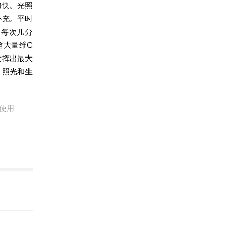
加快。光照
补充。平时
，每次几分
含大量维C
发挥出最大
、照光和生
使用