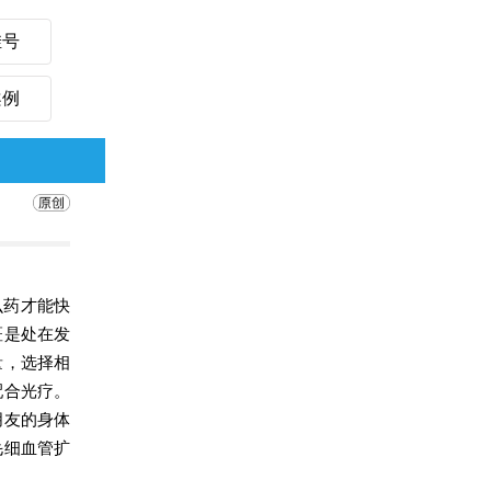
挂号
案例
么药才能快
斑是处在发
量，选择相
配合光疗。
朋友的身体
毛细血管扩