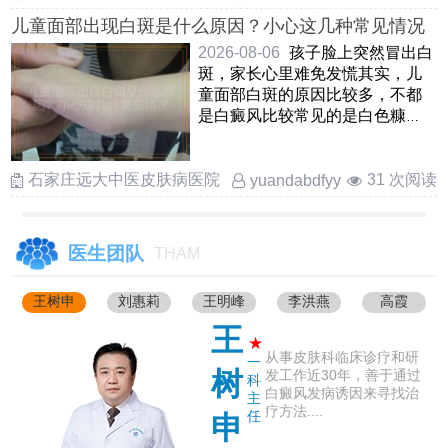
儿童面部出现白斑是什么原因？小心这几种常见情况
2026-08-06
孩子脸上突然冒出白
斑，家长心里难免发慌其实，儿
童面部白斑的原因比较多，不都
是白癜风比较常见的是白色糠
疹，也叫单纯糠疹，看上去边界
不 ……
石家庄远大中医皮肤病医院
31 次阅读
yuandabdfyy
医生团队
THAM
王树申
刘惠莉
王明峰
李洪燕
高霞
王
★
从事皮肤科临床诊疗和研
一
树
发工作近30年，善于通过
科
白癜风发病诱因来寻找治
主
疗方法....
任
申