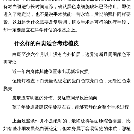
备对白斑进行长时间追踪，确认黑色素细胞破坏已经停止。即便
进入了稳定期，也不是说手术就能一劳永逸，后期的照料同样要
紧。这就是为什么需要反复强调，植皮手术是可行的医疗手段，
却一定要建立在科学评估的根基之上。
什么样的白斑适合考虑植皮
白斑至少六个月以上没有向外扩展，边界清晰且周围颜色不
再变淡
近一年内身体其他位置未出现新增皮损
伍德灯检查下白斑呈现稳定的瓷白色或亮白色，无隐性色素
脱失
皮肤没有明显的外伤、炎症或同形反应倾向
孩子年龄通常建议学龄期左右，能够安静配合整个手术过程
上面这些条件并不是绝对的，最终还得靠面诊综合衡量。比
如有些小朋友虽然白斑稳定，但本身属于容易留疤的体质，那植