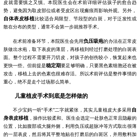
皮就需要慎之又慎。本院医生会在术前详细评估孩子的愈合趋
势，避免因为取皮部位或者受皮区出现瘢痕而影响外观。另外，
自体表皮移植
比较适合局限型、节段型的白斑，对于泛发性或
散在分布的类型，通常不会第一步就推荐手术。
在术前准备环节，本院医生会先用
负压吸疱
的办法在正常皮
肤做出水疱，取下表皮的薄层，再移植到经过打磨处理的白斑表
面。整个过程不需要开刀切皮，对孩子的创伤较小，恢复起来也
更快一些。但前提是
稳定期
要足够明确，只要黑色素细胞还在被
攻击，移植上去的色素也很难存活。所以术前评估是整件事情的
重心，绝不是走个过场那么简单。
儿童植皮手术到底是怎样做的
不少宝妈一听“手术”二字就紧张，其实儿童植皮大多采用
自
身表皮移植
，操作比较柔和。医生会选定一处肤色正常且隐蔽的
位置，比如腹部或大腿外侧，利用负压或超脉冲等方式取出很薄
的一层表皮，然后将其平整地贴在打磨后的白斑区，并用敷料加