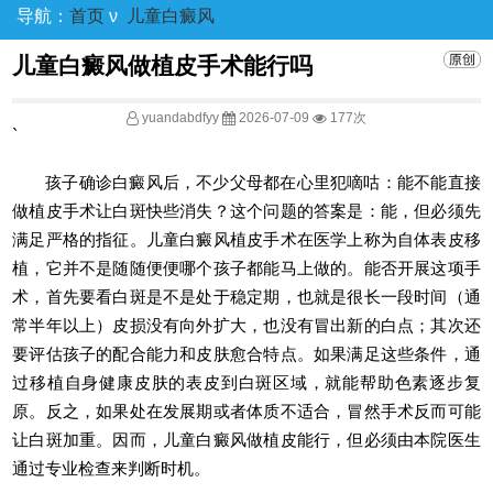
导航：
首页
ν
儿童白癜风
儿童白癜风做植皮手术能行吗
yuandabdfyy
2026-07-09
177次
`
孩子确诊白癜风后，不少父母都在心里犯嘀咕：能不能直接
做植皮手术让白斑快些消失？这个问题的答案是：能，但必须先
满足严格的指征。儿童白癜风植皮手术在医学上称为自体表皮移
植，它并不是随随便便哪个孩子都能马上做的。能否开展这项手
术，首先要看白斑是不是处于稳定期，也就是很长一段时间（通
常半年以上）皮损没有向外扩大，也没有冒出新的白点；其次还
要评估孩子的配合能力和皮肤愈合特点。如果满足这些条件，通
过移植自身健康皮肤的表皮到白斑区域，就能帮助色素逐步复
原。反之，如果处在发展期或者体质不适合，冒然手术反而可能
让白斑加重。因而，儿童白癜风做植皮能行，但必须由本院医生
通过专业检查来判断时机。