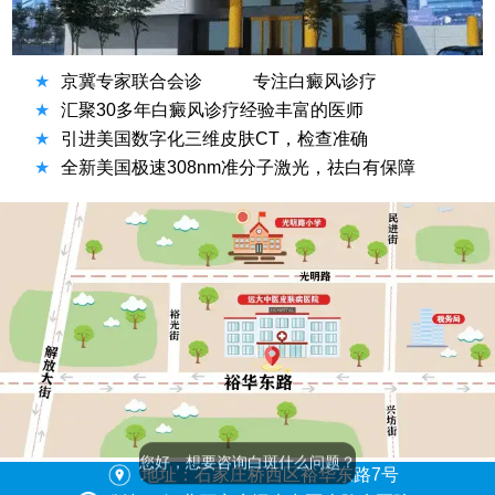
★
京冀专家联合会诊
专注白癜风诊疗
★
汇聚30多年白癜风诊疗经验丰富的医师
★
引进美国数字化三维皮肤CT，检查准确
★
全新美国极速308nm准分子激光，祛白有保障
地址：石家庄桥西区裕华东路7号