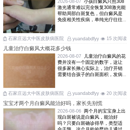
2026-08-07
小孩白癜风只照308
激光通常难以完全恢复308激光能
帮助局部白斑复色，但白癜风是
免疫相关性疾病，单纯光疗往往
治标不治本，容易出现新发 ……
石家庄远大中医皮肤病医院
15 次阅读
yuandabdfyy
儿童治疗白癜风大概花多少钱
2026-08-07
儿童治疗白癜风的花
费并没有一个固定的数字，这让
很多家长揪心实际上，治疗开销
需要结合孩子的白斑面积，发病
部位，病情阶段以及所选择的
……
石家庄远大中医皮肤病医院
20 次阅读
yuandabdfyy
宝宝才两个月白癜风能治好吗，家长先别慌
2026-08-06
两个月的宝宝身上出
现白斑被说是白癜风，能治好
吗？只要白斑确诊得早，类型适
合干预，这个月龄的婴幼儿通过