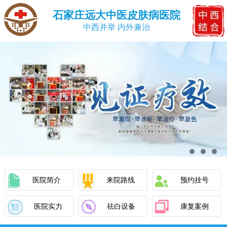
石家庄远大中医皮肤病医院
中西并举 内外兼治
医院简介
来院路线
预约挂号
医院实力
祛白设备
康复案例