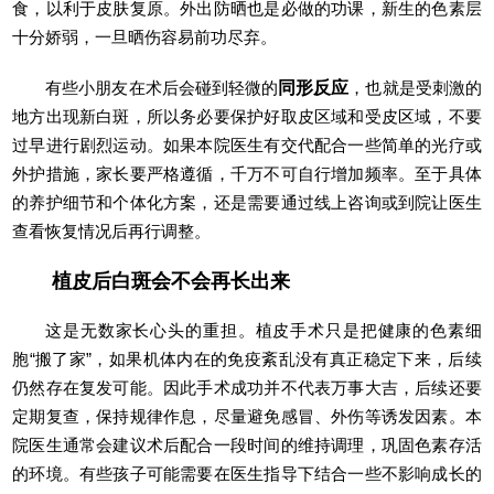
食，以利于皮肤复原。外出防晒也是必做的功课，新生的色素层
十分娇弱，一旦晒伤容易前功尽弃。
有些小朋友在术后会碰到轻微的
同形反应
，也就是受刺激的
地方出现新白斑，所以务必要保护好取皮区域和受皮区域，不要
过早进行剧烈运动。如果本院医生有交代配合一些简单的光疗或
外护措施，家长要严格遵循，千万不可自行增加频率。至于具体
的养护细节和个体化方案，还是需要通过线上咨询或到院让医生
查看恢复情况后再行调整。
植皮后白斑会不会再长出来
这是无数家长心头的重担。植皮手术只是把健康的色素细
胞“搬了家”，如果机体内在的免疫紊乱没有真正稳定下来，后续
仍然存在复发可能。因此手术成功并不代表万事大吉，后续还要
定期复查，保持规律作息，尽量避免感冒、外伤等诱发因素。本
院医生通常会建议术后配合一段时间的维持调理，巩固色素存活
的环境。有些孩子可能需要在医生指导下结合一些不影响成长的