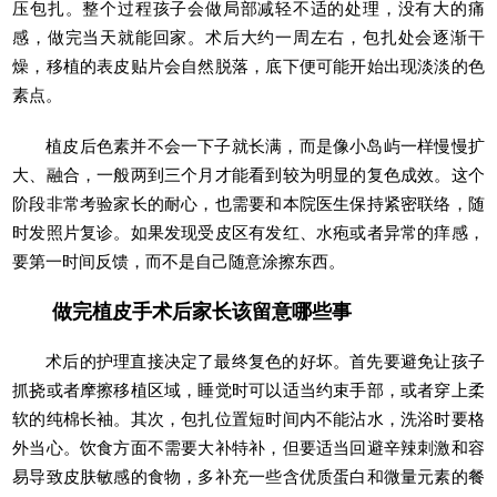
压包扎。整个过程孩子会做局部减轻不适的处理，没有大的痛
感，做完当天就能回家。术后大约一周左右，包扎处会逐渐干
燥，移植的表皮贴片会自然脱落，底下便可能开始出现淡淡的色
素点。
植皮后色素并不会一下子就长满，而是像小岛屿一样慢慢扩
大、融合，一般两到三个月才能看到较为明显的复色成效。这个
阶段非常考验家长的耐心，也需要和本院医生保持紧密联络，随
时发照片复诊。如果发现受皮区有发红、水疱或者异常的痒感，
要第一时间反馈，而不是自己随意涂擦东西。
做完植皮手术后家长该留意哪些事
术后的护理直接决定了最终复色的好坏。首先要避免让孩子
抓挠或者摩擦移植区域，睡觉时可以适当约束手部，或者穿上柔
软的纯棉长袖。其次，包扎位置短时间内不能沾水，洗浴时要格
外当心。饮食方面不需要大补特补，但要适当回避辛辣刺激和容
易导致皮肤敏感的食物，多补充一些含优质蛋白和微量元素的餐