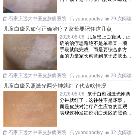
温和调理是能够慢慢改善甚至让
……
石家庄远大中医皮肤病医院
29 次阅读
yuandabdfyy
儿童白癜风如何正确治疗？家长要记住这几点
2026-08-06
儿童患上白癜风，正
确的治疗思路绝不是单靠某一项
手段就能完成，而是要综合多方
面的力量家长察觉到孩子皮肤出
现白斑后，先别自乱阵脚，应
……
石家庄远大中医皮肤病医院
28 次阅读
yuandabdfyy
儿童白癜风照激光两分钟就红了代表啥情况
2026-08-06
孩子白斑照激光刚两
分钟就红了，这往往不是坏事，
而是皮肤对治疗产生应答的直观
表现这种发红说明白斑区的黑色
素细胞正在被“叫醒”，局 ……
石家庄远大中医皮肤病医院
32 次阅读
yuandabdfyy