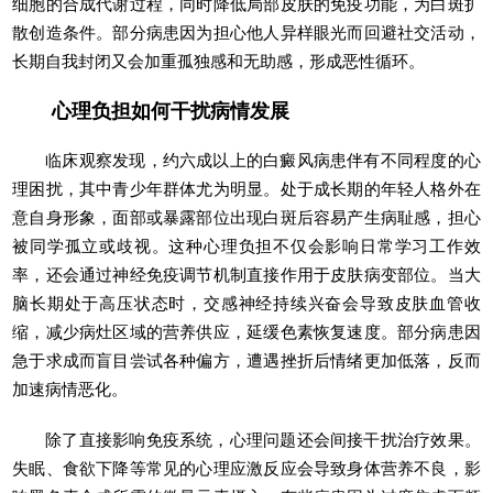
细胞的合成代谢过程，同时降低局部皮肤的免疫功能，为白斑扩
散创造条件。部分病患因为担心他人异样眼光而回避社交活动，
长期自我封闭又会加重孤独感和无助感，形成恶性循环。
心理负担如何干扰病情发展
临床观察发现，约六成以上的白癜风病患伴有不同程度的心
理困扰，其中青少年群体尤为明显。处于成长期的年轻人格外在
意自身形象，面部或暴露部位出现白斑后容易产生病耻感，担心
被同学孤立或歧视。这种心理负担不仅会影响日常学习工作效
率，还会通过神经免疫调节机制直接作用于皮肤病变部位。当大
脑长期处于高压状态时，交感神经持续兴奋会导致皮肤血管收
缩，减少病灶区域的营养供应，延缓色素恢复速度。部分病患因
急于求成而盲目尝试各种偏方，遭遇挫折后情绪更加低落，反而
加速病情恶化。
除了直接影响免疫系统，心理问题还会间接干扰治疗效果。
失眠、食欲下降等常见的心理应激反应会导致身体营养不良，影