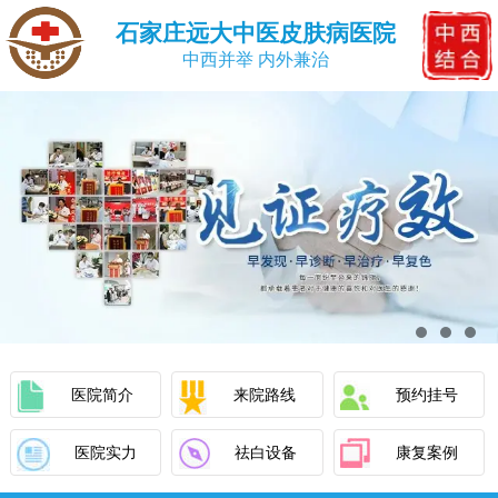
石家庄远大中医皮肤病医院
中西并举 内外兼治
医院简介
来院路线
预约挂号
医院实力
祛白设备
康复案例