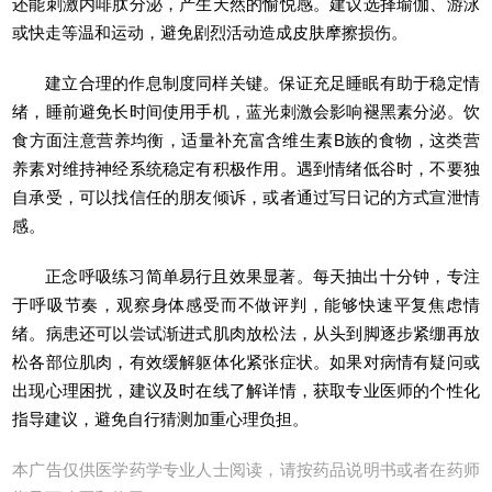
还能刺激内啡肽分泌，产生天然的愉悦感。建议选择瑜伽、游泳
或快走等温和运动，避免剧烈活动造成皮肤摩擦损伤。
建立合理的作息制度同样关键。保证充足睡眠有助于稳定情
绪，睡前避免长时间使用手机，蓝光刺激会影响褪黑素分泌。饮
食方面注意营养均衡，适量补充富含维生素B族的食物，这类营
养素对维持神经系统稳定有积极作用。遇到情绪低谷时，不要独
自承受，可以找信任的朋友倾诉，或者通过写日记的方式宣泄情
感。
正念呼吸练习简单易行且效果显著。每天抽出十分钟，专注
于呼吸节奏，观察身体感受而不做评判，能够快速平复焦虑情
绪。病患还可以尝试渐进式肌肉放松法，从头到脚逐步紧绷再放
松各部位肌肉，有效缓解躯体化紧张症状。如果对病情有疑问或
出现心理困扰，建议及时在线了解详情，获取专业医师的个性化
指导建议，避免自行猜测加重心理负担。
本广告仅供医学药学专业人士阅读，请按药品说明书或者在药师