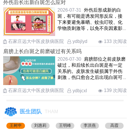
外伤后长出新白斑怎么应对
2026-07-31
外伤后形成新的白
斑，有可能是诱发同形反应，接
下来要避免暴晒、蚊虫叮咬、化
学物质刺激等，以免不良因素影
响导致病情愈演愈烈。另一方
……
石家庄远大中医皮肤病医院
133 次阅读
ydbjlyd
肩膀上长白斑之前磨破过有关系吗
2026-07-30
肩膀部位之前皮肤磨
破过，和后续长出白斑是有一定
关系的。皮肤发生破损属于外伤
刺激，伤口愈合之后出现白斑可
能是炎症后色素减退，也有 ……
石家庄远大中医皮肤病医院
139 次阅读
ydbjcxl
医生团队
THAM
王树申
刘惠莉
王明峰
李洪燕
高霞