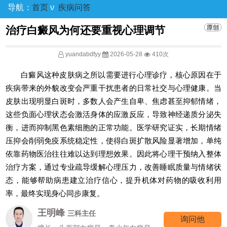
导航：
首页
ν
疾病问答
治疗白癜风为何还要重视心理调节
yuandabdfyy
2026-05-28
410次
白癜风这种皮肤病之所以需要进行心理诊疗，核心原因在于
疾病带来的外貌改变会严重干扰患者的日常社交与心理健康。当
皮肤出现明显白斑时，多数人会产生自卑、焦虑甚至抑郁情绪，
这些负面心理状态会激活身体的应激反应，导致神经递质分泌失
衡，进而抑制黑色素细胞的正常功能。医学研究证实，长期情绪
压抑会削弱免疫系统稳定性，使得白斑扩散风险显著增加，单纯
依靠药物医治往往难以达到理想效果。因此将心理干预纳入整体
治疗方案，通过专业疏导缓解心理压力，改善睡眠质量与情绪状
态，能够帮助病患建立治疗信心，提升机体对药物的吸收利用
率，最终实现身心同步康复。
王明峰
三科主任
询问他