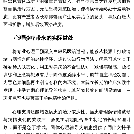
响黑色素合成所需的微量元素摄入。有些病患因为过度焦虑而频
繁更换治疗方案，无法坚持规范医治，使得病情始终处于波动状
态。更有严重者因长期抑郁而产生放弃治疗的念头，导致白斑大
面积扩散，增加后续医治难度。
心理诊疗带来的实际益处
将专业心理干预融入白癜风医治过程，能够从根源上打破情
绪与病情之间的恶性循环。通过认知行为疗法，病患可以学会正
确看待皮肤变化，纠正对疾病的不合理认知，减轻病耻感。放松
训练和正念冥想则有助于降低皮质醇水平，调节自主神经功能，
为黑色素细胞再生创造有利的内环境。本院在长期的临床实践中
发现，接受定期心理疏导的病患，其药物起效时间明显缩短，白
斑复色率也显著高于单纯药物治疗组。
心理支持还能增强病患的治疗依从性。当患者理解情绪波动
与病情变化的关联后，会更主动地配合医生制定的长期管理计
划，而不是急于求成。团体心理辅导为病患提供了同伴支持平