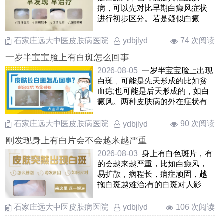
病，可以先对比早期白癜风症状
进行初步区分。若是疑似白癜
风，尽早检查，预约伍德灯、三
维 ……
石家庄远大中医皮肤病医院
74 次阅读
ydbjlyd
一岁半宝宝脸上有白斑怎么回事
2026-08-05
一岁半宝宝脸上出现
白斑，可能是先天形成的比如贫
血痣;也可能是后天形成的，如白
癜风。两种皮肤病的外在症状有
相似之处，人眼分辨易混 ……
石家庄远大中医皮肤病医院
90 次阅读
ydbjlyd
刚发现身上有白片会不会越来越严重
2026-08-03
身上有白色斑片，有
的会越来越严重，比如白癜风，
易扩散，病程长，病症顽固，越
拖白斑越难治;有的白斑对人影响
不大，比如白色糠疹，通常无需
特殊 ……
石家庄远大中医皮肤病医院
106 次阅读
ydbjlyd