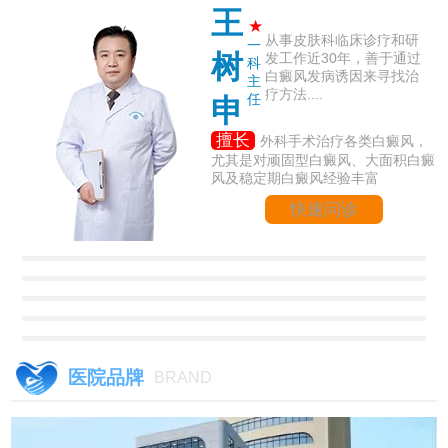
王
★
从事皮肤科临床诊疗和研
一
树
发工作近30年，善于通过
科
白癜风发病诱因来寻找治
主
疗方法....
任
申
擅长
外科手术治疗各类白癜风，
尤其是对顽固型白癜风、大面积白癜
风及稳定期白癜风经验丰富
快速问诊
医院品牌
BRAND