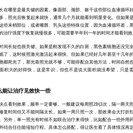
长在哪里是最关键的因素。像面部、颈部、躯干这些部位血液循环
多，照光后恢复起来就快，通常几个月就能看到明显变化。但如果
这些末梢部位，或者嘴唇、乳头这些特殊位置，因为血液循环差，
的治疗强度下恢复就慢很多，可能需要半年到一年的时间才能看到效
时间长短也很关键。如果是刚发现不久的白斑，黑色素细胞还没完
眠了，这时候照激光激活起来很快。但如果已经好几年甚至十几年
胞都死光了，那光靠照光就不够，可能得配合其他方法，时间自然
面积大的好得快，这是常识，但也不是说大面积就没希望，只是
么能让治疗见效快一些
快点看到效果，频率一定要够。一般建议每周照2到3次，隔一两天
修复时间但又不能间隔太长。如果一周只照一次，那效果会大打折
。另外，单一照光有时候不如联合治疗来得快，比如配合一些外用
外结合往往能缩短疗程。具体怎么搭配，得让医生看了具体情况再