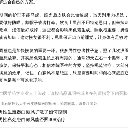
解适合自己的方案。
期间的护理不能马虎。照光后皮肤会比较敏感，当天别用力搓洗
要做好防晒，戴帽子或者打伞。饮食上虽然不用特别忌口，但辛辣
吃点，烟酒最好戒掉，这些都会影响黑色素生成。睡眠很重要，男
或者加班，这对恢复很不利，尽量保证11点前睡觉，让身体有足够
调整也是加快恢复的重要一环。很多男性患者性子急，照了几次没
至想放弃。其实黑色素生长是有周期的，通常28天左右一个循环，
恢复。保持平和心态，相信本院医生的方案，坚持规范治疗，大部
满意的效果。记住，白癜风不是绝症，只是需要时间和耐心来战胜
复色是完全可以实现的。
供医学药学专业人士阅读，请按药品说明书或者在药师指导下购买和
容由石家庄远大中医皮肤病医院所著，如需转载，请备注出处。
男性生殖器白癜风扩散了如何控制
男性私处患白癜风能否照308治疗