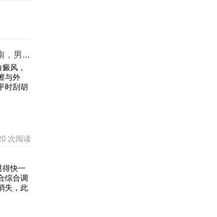
南，男士
白癜风，
擦与外
平时刮胡
20 次阅读
退得快一
合综合调
消失，此