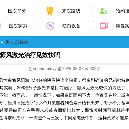
医院简介
来院路线
预约
医院实力
祛白设备
康复
ν
男性白癜风
癜风激光治疗见效快吗
yuandabdfyy
2026-06-07
302次
男性白癜风照激光治好的快不快这个问题，很多刚确诊的兄弟都特
其实啊，308准分子激光算是目前治疗白癜风见效比较快的方法了
不能一概而论。一般情况下，如果白斑面积不大，位置又在脸上或
方，坚持照光治疗1到3个月就能看到色素开始长出来，3到6个月基
过要是白斑长在手脚末端或者面积比较大，那恢复时间可能就得
是得按时治疗，一周照个两三次，中间别随便中断，这样效果才能累