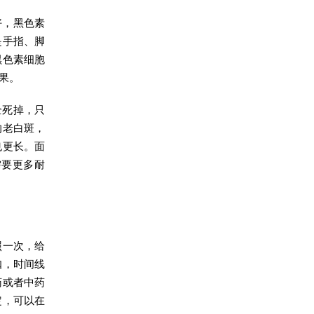
好，黑色素
是手指、脚
黑色素细胞
果。
全死掉，只
的老白斑，
也更长。面
需要更多耐
照一次，给
扣，时间线
药或者中药
定，可以在