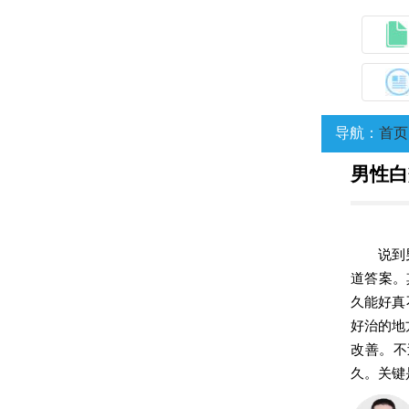
导航：
首页
男性白
说到
道答案。
久能好真
好治的地
改善。不
久。关键