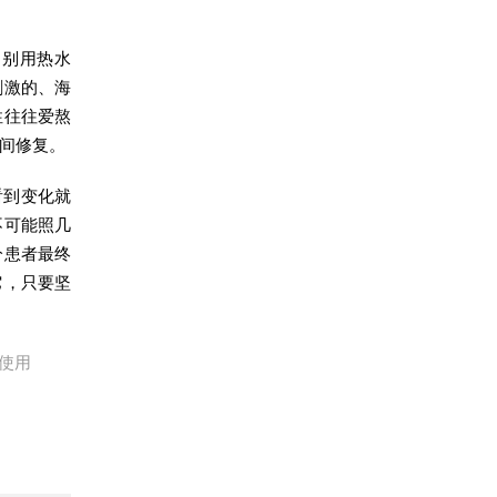
，别用热水
刺激的、海
性往往爱熬
时间修复。
看到变化就
不可能照几
分患者最终
它，只要坚
使用