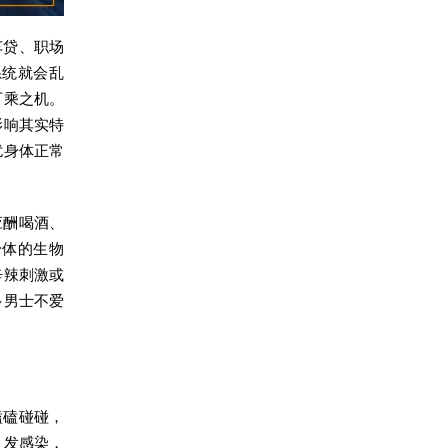
车贷、职场
系统就会乱
可乘之机。
影响其实特
扰身体正常
应酬喝酒、
身体的生物
辛辣刺激或
多男士不爱
磕磕碰碰，
引发感染，