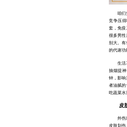
咱们
竞争压得
套，免疫
很多男性
别大。有
的代谢功
生活
抽烟提神
钟，影响
者油腻的
吃蔬菜水
皮
外伤
皮肤划伤