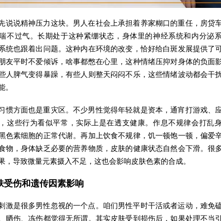
先说说精神压力这块。男人在社会上承担着养家糊口的重任，房贷
喘不过气。长期处于这种紧绷状态，身体里的神经系统和内分泌
系统也跟着出问题。这种内在环境的改变，恰好给白斑发展提供了
朋友平时不爱倾诉，啥事都憋在心里，这种情绪压抑对身体的负面
些人脾气变得暴躁，有些人则整天闷闷不乐，这些情绪波动都会干
能。
习惯方面也是重灾区。不少男性觉得年轻就是资本，通宵打游戏、
，这些行为看似平常，实际上是在透支健康。作息不规律会打乱
黑色素细胞的正常代谢。再加上饮食不规律，饥一顿饱一顿，偏爱
食物，身体缺乏必要的营养物质，皮肤的健康状态自然会下滑。很
果，导致微量元素摄入不足，这也会影响皮肤色素的合成。
肤受伤和遗传因素影响
刺激是很多男性忽视的一个点。咱们男性平时干活或者运动，难免
、晒伤、冻伤都觉得无所谓。其实皮肤受到损伤后，如果处理不当