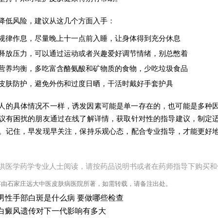
降低风险，建议从这几个方面入手：
规律作息，尽量晚上十一点前入睡，让身体得到充分休息
释放压力，可以通过运动或者兴趣爱好调节情绪，别总憋着
营养均衡，多吃富含酪氨酸和矿物质的食物，少吃垃圾食品
皮肤防护，避免外伤和过度日晒，干活时戴好手套护具
人的具体情况不一样，诱发因素可能是单一存在的，也可能是多种
议有困扰的朋友通过在线了解详情，获取针对性的指导建议，制定
。记住，早发现早关注，保持乐观心态，配合专业指导，才能更好
供医学药学专业人士阅读，请按药品说明书或者在药师指导下购买和
容由石家庄远大中医皮肤病医院所著，如需转载，请备注出处。
男性手部白斑是什么病 要做哪些检查
白癜风遗传对下一代影响有多大