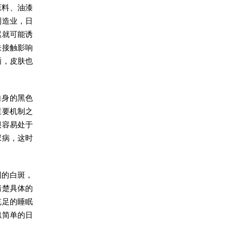
原料、油漆
制造业，日
累就可能诱
肤接触影响
晒，皮肤也
自身的黑色
重要机制之
很容易处于
尿病，这时
因的白斑，
清楚具体的
充足的睡眠
似简单的日