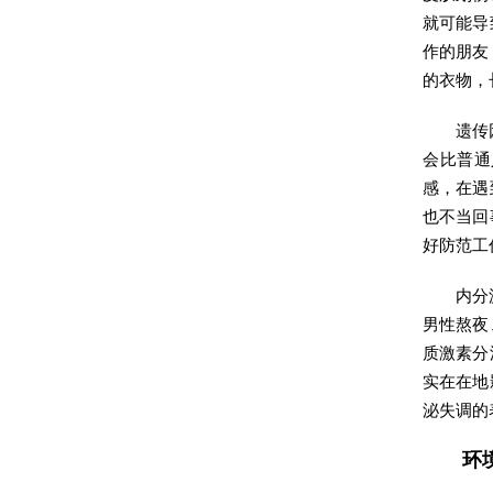
就可能导
作的朋友
的衣物，
遗传
会比普通
感，在遇
也不当回
好防范工
内分
男性熬夜
质激素分
实在在地
泌失调的
环