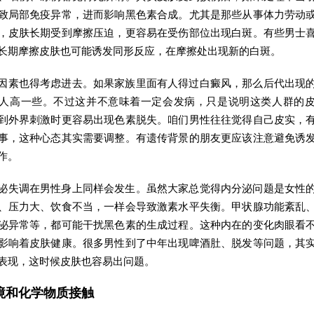
致局部免疫异常，进而影响黑色素合成。尤其是那些从事体力劳动
，皮肤长期受到摩擦压迫，更容易在受伤部位出现白斑。有些男士
长期摩擦皮肤也可能诱发同形反应，在摩擦处出现新的白斑。
因素也得考虑进去。如果家族里面有人得过白癜风，那么后代出现
人高一些。不过这并不意味着一定会发病，只是说明这类人群的
到外界刺激时更容易出现色素脱失。咱们男性往往觉得自己皮实，
事，这种心态其实需要调整。有遗传背景的朋友更应该注意避免诱
作。
泌失调在男性身上同样会发生。虽然大家总觉得内分泌问题是女性
、压力大、饮食不当，一样会导致激素水平失衡。甲状腺功能紊乱
泌异常等，都可能干扰黑色素的生成过程。这种内在的变化肉眼看
影响着皮肤健康。很多男性到了中年出现啤酒肚、脱发等问题，其
表现，这时候皮肤也容易出问题。
境和化学物质接触