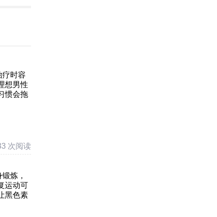
治疗时容
理想男性
习惯会拖
33 次阅读
身锻炼，
复运动可
让黑色素