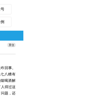
挂号
案例
是咋回事。
乱七八糟有
抽烟喝酒解
有人得过这
了问题，还