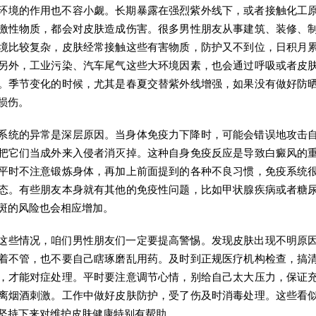
环境的作用也不容小觑。长期暴露在强烈紫外线下，或者接触化工
激性物质，都会对皮肤造成伤害。很多男性朋友从事建筑、装修、
境比较复杂，皮肤经常接触这些有害物质，防护又不到位，日积月
另外，工业污染、汽车尾气这些大环境因素，也会通过呼吸或者皮
。季节变化的时候，尤其是春夏交替紫外线增强，如果没有做好防
损伤。
系统的异常是深层原因。当身体免疫力下降时，可能会错误地攻击
把它们当成外来入侵者消灭掉。这种自身免疫反应是导致白癜风的
平时不注意锻炼身体，再加上前面提到的各种不良习惯，免疫系统
态。有些朋友本身就有其他的免疫性问题，比如甲状腺疾病或者糖
斑的风险也会相应增加。
这些情况，咱们男性朋友们一定要提高警惕。发现皮肤出现不明原
着不管，也不要自己瞎琢磨乱用药。及时到正规医疗机构检查，搞
，才能对症处理。平时要注意调节心情，别给自己太大压力，保证
离烟酒刺激。工作中做好皮肤防护，受了伤及时消毒处理。这些看
坚持下来对维护皮肤健康特别有帮助。