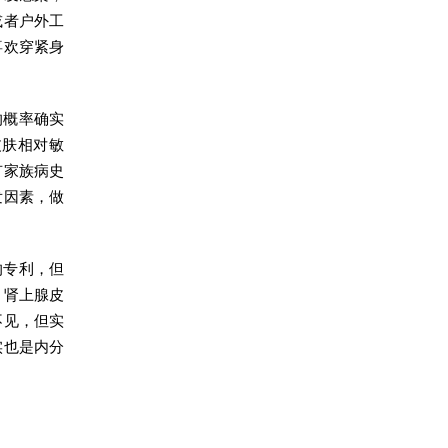
或者户外工
喜欢穿紧身
的概率确实
皮肤相对敏
有家族病史
发因素，做
的专利，但
、肾上腺皮
不见，但实
实也是内分