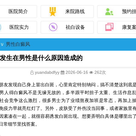
医院简介
来院路线
预约
医院实力
祛白设备
康复
ν
男性白癜风
发生在男性是什么原因造成的
yuandabdfyy
2026-06-16
262次
朋友发现自己身上冒出白斑，心里肯定特别纳闷，搞不清楚这到底
男人得白癜风不是无缘无故的，多半跟平时担子太重、生活作息
社会竞争这么激烈，很多男士为了业绩熬夜加班是常态，再加上
免疫力早就亮红灯了。另外，皮肤受了外伤没当回事，或者家族里
因素凑在一起，就很容易诱发白斑出现。想要弄明白具体是哪里出
日常细节里找答案。