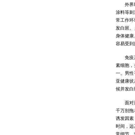
外界
涂料等刺
常工作环
发白斑。
身体健康
容易受到
免疫
素细胞，
一。男性
亚健康状
候并发白
面对
千万别拖
诱发因素
时间，远
常细节，