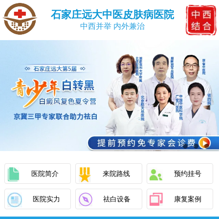
石家庄远大中医皮肤病医院
中西并举 内外兼治
医院简介
来院路线
预约挂号
医院实力
祛白设备
康复案例