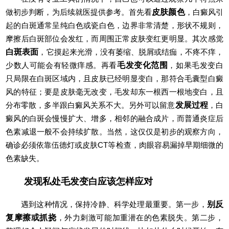
做初步判断，为后续就医提供参考。首先看
皮肤颜色
，白癜风引
起的白斑通常呈纯白色或瓷白色，边界非常清楚，形状不规则，
摩擦后白斑部位会发红，而周围正常皮肤变红更明显。其次感觉
白斑表面
，它摸起来光滑，没有萎缩、脱屑或结痂，不疼不痒，
少数人可能会有轻微痒感。再看
毛发变化范围
，如果毛发变白
只局限在白斑区域内，且皮肤已经明显变白，那符合毛囊型白癜
风的特征；要是皮肤毫无改变，毛发却东一根西一根地变白，且
分布零散，多半跟白癜风关系不大。另外可以留意
发展过程
，白
癜风的白斑会慢慢扩大、增多，相邻的融合成片，而普通炎症后
色素减退一般不会持续扩散。当然，这仅仅是初步的观察方向，
确诊必须依靠伍德灯或皮肤CT等检查，肉眼容易漏掉早期细微的
色素缺失。
发现私处毛发变白应该怎样应对
遇到这种情况，保持冷静、科学处理最重要。第一步，
别反
复摩擦或抓挠
，外力刺激可能加重潜在的色素脱失。第二步，