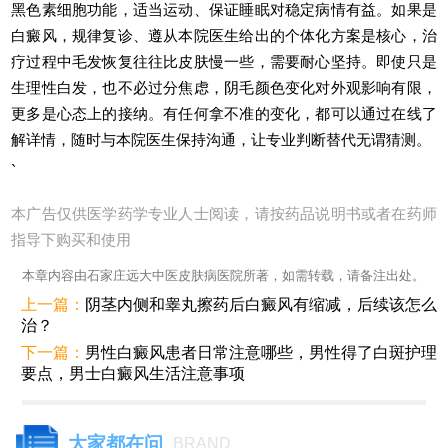
黑色素细胞功能，适当运动、保证睡眠对稳定病情有益。如果是
白癜风，规律复诊、遵从本院医生给出的个体化方案是核心，治
疗过程中毛发恢复往往比皮肤慢一些，需要耐心坚持。即使只是
生理性白发，也不必过分焦虑，阴毛颜色变化对外观影响有限，
更多是心态上的接纳。有任何拿不准的变化，都可以通过在线了
解详情，随时与本院医生保持沟通，让专业判断替代无谓猜测。
`
本广告仅供医学药学专业人士阅读，请按药品说明书或者在药师
指导下购买和使用
本章内容由石家庄远大中医皮肤病医院所著，如需转载，请备注出处。
上一篇：
阴茎内侧和睾丸擦药后白癜风有缩减，后续该怎么
治？
下一篇：
男性白癜风患者日常注意哪些，男性得了白斑护理
要点，男士白癜风生活注意事项
大家都在问
BRAND