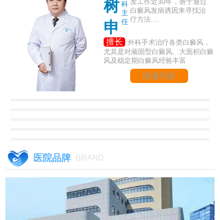
树
发工作近30年，善于通过
科
白癜风发病诱因来寻找治
主
疗方法....
任
申
擅长
外科手术治疗各类白癜风，
尤其是对顽固型白癜风、大面积白癜
风及稳定期白癜风经验丰富
快速问诊
医院品牌
BRAND