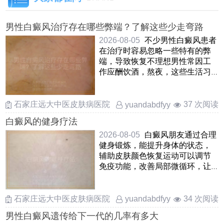
男性白癜风治疗存在哪些弊端？了解这些少走弯路
2026-08-05
不少男性白癜风患者
在治疗时容易忽略一些特有的弊
端，导致恢复不理想男性常因工
作应酬饮酒，熬夜，这些生活习
惯会拖慢黑色素恢复，甚至让
……
石家庄远大中医皮肤病医院
37 次阅读
yuandabdfyy
白癜风的健身疗法
2026-08-05
白癜风朋友通过合理
健身锻炼，能提升身体的状态，
辅助皮肤颜色恢复运动可以调节
免疫功能，改善局部微循环，让
黑色素细胞得到更好的营养供
……
石家庄远大中医皮肤病医院
34 次阅读
yuandabdfyy
男性白癜风遗传给下一代的几率有多大