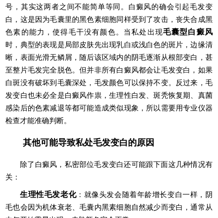
号，其实这两者之间不能简单等同。白癜风的确会引起毛发变
白，这是因为毛囊里的黑色素细胞同样受到了攻击，丧失合成黑
色素的能力，使得毛干没有颜色。当私处出现
毛囊型白癜风
时，典型的表现是局部皮肤先出现乳白或浅白色的斑片，边缘清
晰，表面光滑无鳞屑，随后该区域内的阴毛逐渐从根部变白，甚
至整片毛发完全脱色。但并非所有白癜风都会让毛发变白，如果
白斑没有破坏到毛囊深处，毛发颜色可以保持不变。反过来，毛
发变白也未必全是白癜风作祟，生理性白发、斑秃恢复期、真菌
感染后的色素减退等都可能造成类似现象，所以需要用专业仪器
检查才能准确判断。
其他可能导致私处毛发变白的原因
除了白癜风，私密部位毛发变白还可能跟下面这几种情况有
关：
生理性毛发老化
：就像头发会随着年龄增长变白一样，阴
毛也会因为机体衰老、毛囊内黑素细胞自然减少而变白，通常从