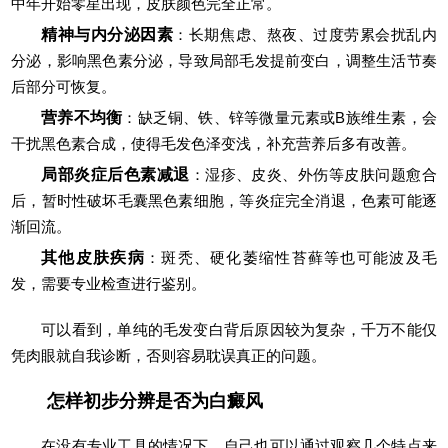
中年开始零星出现，皮肤颜色完全正常。
精神与内分泌因素
：长期焦虑、熬夜、过度劳累会扰乱内
分泌，影响黑色素分泌，导致局部毛发提前变白，调整生活节奏
后部分可恢复。
营养不均衡
：缺乏铜、铁、锌等微量元素或B族维生素，会
干扰黑色素合成，使得毛发色泽变浅，补充营养后多有改善。
局部炎症后色素减退
：湿疹、皮炎、外伤等皮肤问题愈合
后，暂时性破坏毛囊黑色素细胞，等炎症完全消退，色素可能逐
渐回流。
其他皮肤疾病
：斑秃、硬化萎缩性苔藓等也可能波及毛
发，需要专业检查进行鉴别。
可以看到，单纯的毛发变白背后原因较为复杂，千万不能仅
凭肉眼就自我诊断，否则容易耽误真正的问题。
怎样初步分辨是否为白癜风
在没有专业工具的情况下，自己也可以通过观察几个特点来