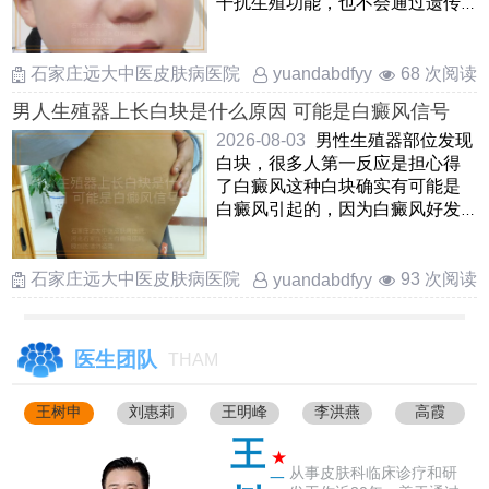
干扰生殖功能，也不会通过遗传
方式直接传给下一代，只是子
……
石家庄远大中医皮肤病医院
68 次阅读
yuandabdfyy
男人生殖器上长白块是什么原因 可能是白癜风信号
2026-08-03
男性生殖器部位发现
白块，很多人第一反应是担心得
了白癜风这种白块确实有可能是
白癜风引起的，因为白癜风好发
于身体各处的皮肤黏膜，包 ……
石家庄远大中医皮肤病医院
93 次阅读
yuandabdfyy
医生团队
THAM
王树申
刘惠莉
王明峰
李洪燕
高霞
王
★
从事皮肤科临床诊疗和研
一