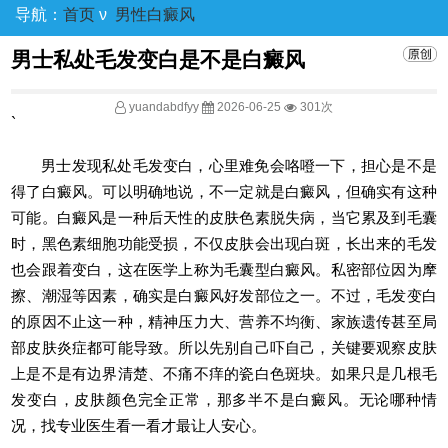
导航：
首页
ν
男性白癜风
男士私处毛发变白是不是白癜风
yuandabdfyy
2026-06-25
301次
`
男士发现私处毛发变白，心里难免会咯噔一下，担心是不是
得了白癜风。可以明确地说，不一定就是白癜风，但确实有这种
可能。白癜风是一种后天性的皮肤色素脱失病，当它累及到毛囊
时，黑色素细胞功能受损，不仅皮肤会出现白斑，长出来的毛发
也会跟着变白，这在医学上称为毛囊型白癜风。私密部位因为摩
擦、潮湿等因素，确实是白癜风好发部位之一。不过，毛发变白
的原因不止这一种，精神压力大、营养不均衡、家族遗传甚至局
部皮肤炎症都可能导致。所以先别自己吓自己，关键要观察皮肤
上是不是有边界清楚、不痛不痒的瓷白色斑块。如果只是几根毛
发变白，皮肤颜色完全正常，那多半不是白癜风。无论哪种情
况，找专业医生看一看才最让人安心。