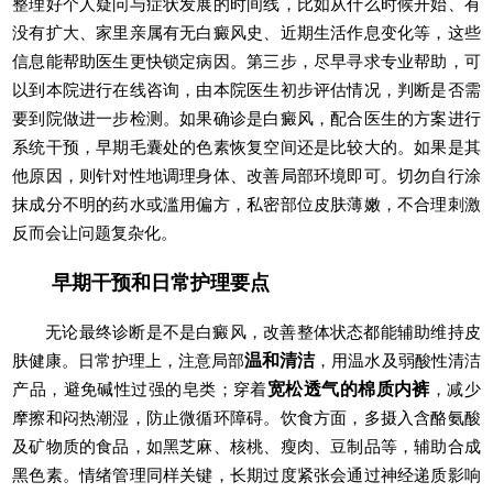
整理好个人疑问与症状发展的时间线，比如从什么时候开始、有
没有扩大、家里亲属有无白癜风史、近期生活作息变化等，这些
信息能帮助医生更快锁定病因。第三步，尽早寻求专业帮助，可
以到本院进行在线咨询，由本院医生初步评估情况，判断是否需
要到院做进一步检测。如果确诊是白癜风，配合医生的方案进行
系统干预，早期毛囊处的色素恢复空间还是比较大的。如果是其
他原因，则针对性地调理身体、改善局部环境即可。切勿自行涂
抹成分不明的药水或滥用偏方，私密部位皮肤薄嫩，不合理刺激
反而会让问题复杂化。
早期干预和日常护理要点
无论最终诊断是不是白癜风，改善整体状态都能辅助维持皮
肤健康。日常护理上，注意局部
温和清洁
，用温水及弱酸性清洁
产品，避免碱性过强的皂类；穿着
宽松透气的棉质内裤
，减少
摩擦和闷热潮湿，防止微循环障碍。饮食方面，多摄入含酪氨酸
及矿物质的食品，如黑芝麻、核桃、瘦肉、豆制品等，辅助合成
黑色素。情绪管理同样关键，长期过度紧张会通过神经递质影响