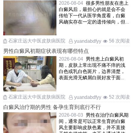
2026-08-04
很多男性朋友在患上
白癜风后，最担心的就是会不会
传给下一代从医学角度看，白癜
风确实存在一定的遗传倾向，但
并不意味着父亲有白斑孩子 ……
石家庄远大中医皮肤病医院
56 次阅读
yuandabdfyy
男性白癜风初期症状表现有哪些特点
2026-08-04
男性患上白癜风初
期，皮肤上常出现不痛不痒的浅
白色或乳白色斑片，边界清楚，
表面光滑无鳞屑白斑好发于面
颈，双手，腰腹及隐私等摩擦部
位，部 ……
石家庄远大中医皮肤病医院
52 次阅读
yuandabdfyy
白癜风治疗期的男性 备孕生育到底行不行
2026-08-03
男性在治疗白癜风期
间，通常是可以正常生育的白癜
风主要影响皮肤色素，并不直接