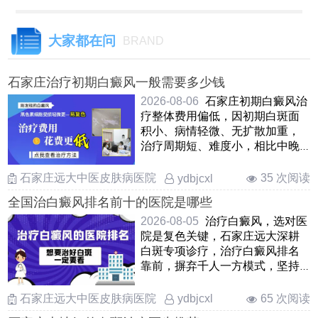
大家都在问
BRAND
石家庄治疗初期白癜风一般需要多少钱
2026-08-06
石家庄初期白癜风治
疗整体费用偏低，因初期白斑面
积小、病情轻微、无扩散加重，
治疗周期短、难度小，相比中晚
期能大幅节省开支。不过初 ……
石家庄远大中医皮肤病医院
35 次阅读
ydbjcxl
全国治白癜风排名前十的医院是哪些
2026-08-05
治疗白癜风，选对医
院是复色关键，石家庄远大深耕
白斑专项诊疗，治疗白癜风排名
靠前，摒弃千人一方模式，坚持
一人一方对症施治，准确区分进
展 ……
石家庄远大中医皮肤病医院
65 次阅读
ydbjcxl