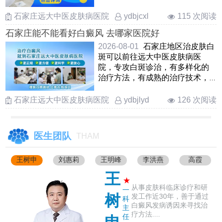
下科学对症诊疗。石家庄远 ……
石家庄远大中医皮肤病医院
115 次阅读
ydbjcxl
石家庄能不能看好白癜风 去哪家医院好
2026-08-01
石家庄地区治皮肤白
斑可以前往远大中医皮肤病医
院，专攻白斑诊治，有多样化的
治疗方法，有成熟的治疗技术，
能够结合白斑所在部位、时期、
……
石家庄远大中医皮肤病医院
126 次阅读
ydbjlyd
医生团队
THAM
王树申
刘惠莉
王明峰
李洪燕
高霞
王
★
从事皮肤科临床诊疗和研
一
树
发工作近30年，善于通过
科
白癜风发病诱因来寻找治
主
疗方法....
任