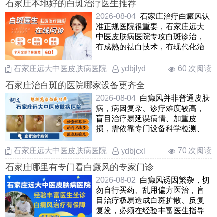
石家庄本地好的白斑治疗医生推荐
2026-08-04
石家庄治疗白癜风认
准正规医院很重要，石家庄远大
中医皮肤病医院专攻白斑诊治，
有成熟的祛白技术，有现代化治
疗方法，汇聚经验丰富医生，能
……
石家庄远大中医皮肤病医院
60 次阅读
ydbjlyd
石家庄治白斑的医院哪家设备更齐全
2026-08-04
白癜风并非普通皮肤
病，病因复杂、诊疗难度较高，
盲目治疗易延误病情、加重皮
损，需依靠专门设备科学检测、
对症医治。石家庄远大深耕白
……
石家庄远大中医皮肤病医院
70 次阅读
ydbjcxl
石家庄哪里有专门看白癜风的专家门诊
2026-08-02
白癜风诱因繁杂，切
勿自行买药、乱用偏方医治，盲
目治疗极易造成白斑扩散、反复
复发，必须在经验丰富医生指导