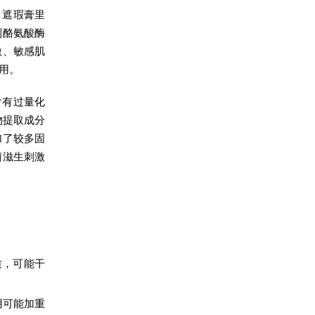
、遮瑕膏里
制酪氨酸酶
激、敏感肌
用。
含有过量化
物提取成分
加了较多固
菌滋生刺激
质，可能干
用可能加重