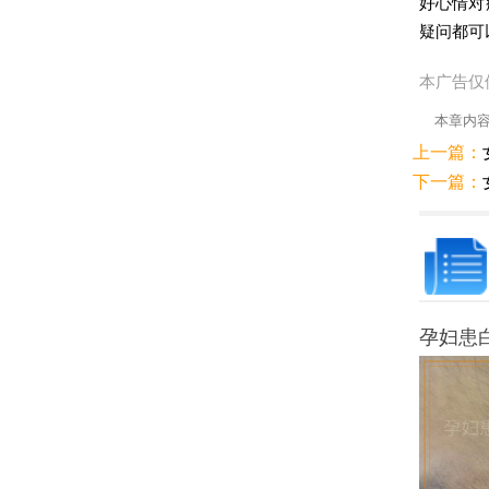
好心情对
疑问都可
本广告仅
本章内
上一篇：
下一篇：
孕妇患