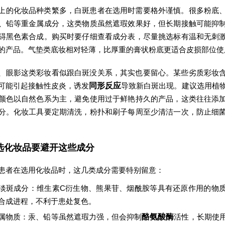
上的化妆品种类繁多，白斑患者在选用时需要格外谨慎。很多粉底
、铅等重金属成分，这类物质虽然遮瑕效果好，但长期接触可能抑
碍黑色素合成。购买时要仔细查看成分表，尽量挑选标有温和无刺
的产品。气垫类底妆相对轻薄，比厚重的膏状粉底更适合皮损部位使
、眼影这类彩妆看似跟白斑没关系，其实也要留心。某些劣质彩妆
可能引起接触性皮炎，诱发
同形反应
导致新白斑出现。建议选用植
颜色以自然色系为主，避免使用过于鲜艳持久的产品，这类往往添
分。化妆工具要定期清洗，粉扑和刷子每周至少清洁一次，防止细
选化妆品要避开这些成分
患者在选用化妆品时，这几类成分需要特别留意：
淡斑成分：维生素C衍生物、熊果苷、烟酰胺等具有还原作用的物
合成进程，不利于患处复色。
属物质：汞、铅等虽然遮瑕力强，但会抑制
酪氨酸酶
活性，长期使