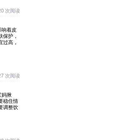
20 次阅读
影响着皮
肤保护，
宜过高，
27 次阅读
宝妈揪
要稳住情
要调整饮