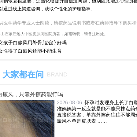
病情恢复很重要，适当化妆提升自信没问题，但别因此增加心理负
以通过线上渠道咨询，获取个性化的护理指导。
供医学药学专业人士阅读，请按药品说明书或者在药师指导下购买和
容由石家庄远大中医皮肤病医院所著，如需转载，请备注出处。
女孩子白癜风用补骨脂治疗好吗
女性得了白癜风还能不能生育
大家都在问
BRAND
白癜风，只靠外擦药能行吗
2026-08-06
怀孕时发现身上长了白
准妈妈第一反应就是能不能只抹点药
直接说答案，单靠外擦药往往不够周
癜风不单是皮肤表 ……