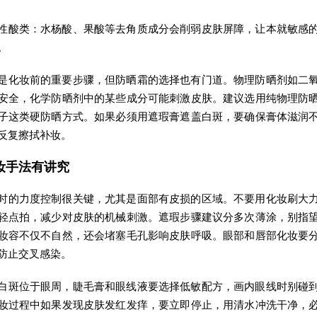
性酸类：水杨酸、果酸等去角质成分会削弱皮肤屏障，让本就敏感
。
是化妆前的重要步骤，但防晒霜的选择也有门道。物理防晒剂如二
安全，化学防晒剂中的某些成分可能刺激皮肤。建议选用纯物理防
子这类硬防晒方式。如果必须用遮瑕膏遮盖白斑，要确保膏体滋润
反复擦拭补妆。
妆手法有讲究
时的力度控制很关键，尤其是面部有皮损的区域。不要用化妆刷大
轻点拍，减少对皮肤的机械刺激。遮瑕步骤建议分多次薄涂，别指
妆容不仅不自然，还会堵塞毛孔影响皮肤呼吸。眼部和唇部化妆要
防止交叉感染。
白斑位于眼周，睫毛膏和眼线液要选择低敏配方，画内眼线时别碰
妆过程中如果发现皮肤发红发痒，要立即停止，用清水冲洗干净，