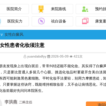
医院简介
来院路线
预约
医院实力
祛白设备
康复
ν
女性白癜风
女性患者化妆须注意
yuandabdfyy
2026-05-09
421次
朋友发现身上出现白斑后，常常纠结还能不能化妆。其实得了白癜
，只是要比普通人多留几个心眼。挑选化妆品时要避开含美白淡
东西可能刺激黑色素细胞。平时化妆手法要轻，别用力摩擦患处，
。只要掌握这些诀窍，既能维持精致妆容，又不会让病情恶化。不
化妆前最好先问问本院医生。
高霞
七科主任
询问