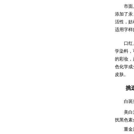
市面
添加了汞
活性，妨
适用字样
口红
学染料，
的彩妆，
色化学成
皮肤。
挑
白斑
美白
扰黑色素
重金