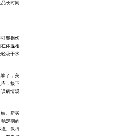
妆品长时间
作可能损伤
制在体温相
轻轻吸干水
就够了，美
反应，接下
延误病情观
过敏。新买
，稳定期的
环境。保持