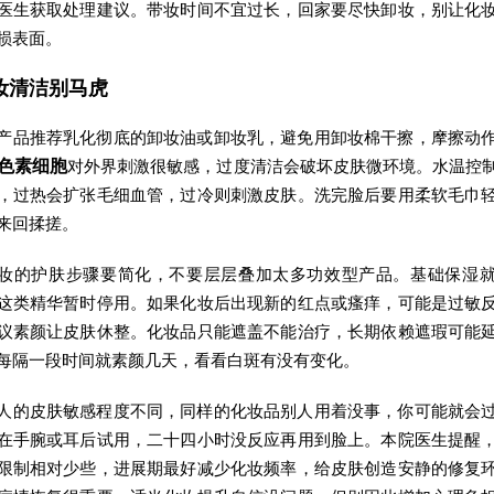
医生获取处理建议。带妆时间不宜过长，回家要尽快卸妆，别让化
损表面。
妆清洁别马虎
产品推荐乳化彻底的卸妆油或卸妆乳，避免用卸妆棉干擦，摩擦动
色素细胞
对外界刺激很敏感，过度清洁会破坏皮肤微环境。水温控
，过热会扩张毛细血管，过冷则刺激皮肤。洗完脸后要用柔软毛巾
来回揉搓。
妆的护肤步骤要简化，不要层层叠加太多功效型产品。基础保湿
这类精华暂时停用。如果化妆后出现新的红点或瘙痒，可能是过敏
议素颜让皮肤休整。化妆品只能遮盖不能治疗，长期依赖遮瑕可能
每隔一段时间就素颜几天，看看白斑有没有变化。
人的皮肤敏感程度不同，同样的化妆品别人用着没事，你可能就会
在手腕或耳后试用，二十四小时没反应再用到脸上。本院医生提醒
限制相对少些，进展期最好减少化妆频率，给皮肤创造安静的修复