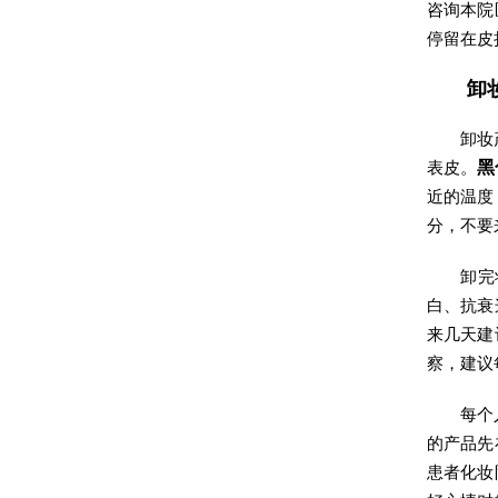
咨询本院
停留在皮
卸
卸妆
表皮。
黑
近的温度
分，不要
卸完
白、抗衰
来几天建
察，建议
每个
的产品先
患者化妆