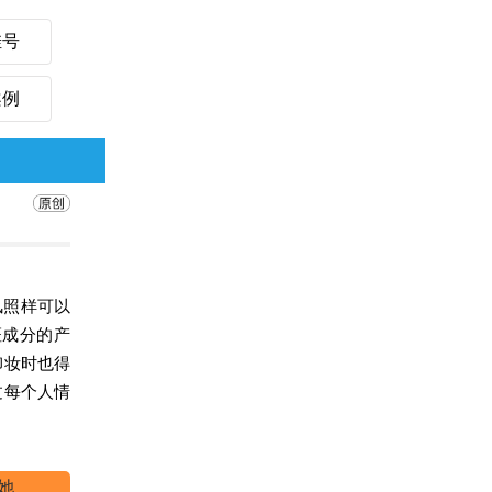
挂号
案例
风照样可以
斑成分的产
卸妆时也得
过每个人情
她