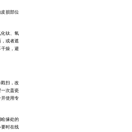
的皮损部位
氧化钛、氧
晒，或者遮
不干燥，避
力戳扫，改
望一次盖瓷
分开使用专
到睑缘处的
必要时在线