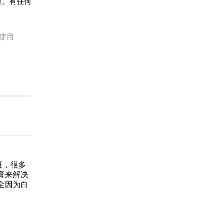
担。有任何
使用
斑，很多
膏来解决
全因为白