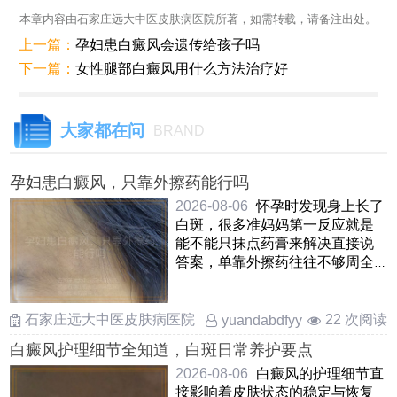
本章内容由石家庄远大中医皮肤病医院所著，如需转载，请备注出处。
上一篇：
孕妇患白癜风会遗传给孩子吗
下一篇：
女性腿部白癜风用什么方法治疗好
大家都在问
BRAND
孕妇患白癜风，只靠外擦药能行吗
2026-08-06
怀孕时发现身上长了
白斑，很多准妈妈第一反应就是
能不能只抹点药膏来解决直接说
答案，单靠外擦药往往不够周全
因为白癜风不单是皮肤表 ……
石家庄远大中医皮肤病医院
22 次阅读
yuandabdfyy
白癜风护理细节全知道，白斑日常养护要点
2026-08-06
白癜风的护理细节直
接影响着皮肤状态的稳定与恢复