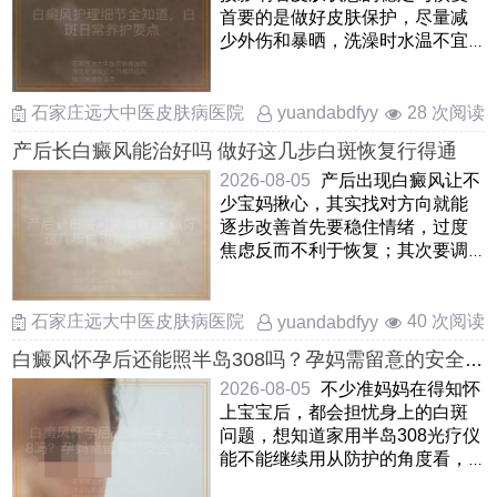
首要的是做好皮肤保护，尽量减
少外伤和暴晒，洗澡时水温不宜
过高，选用温和无刺激的保 ……
石家庄远大中医皮肤病医院
28 次阅读
yuandabdfyy
产后长白癜风能治好吗 做好这几步白斑恢复行得通
2026-08-05
产后出现白癜风让不
少宝妈揪心，其实找对方向就能
逐步改善首先要稳住情绪，过度
焦虑反而不利于恢复；其次要调
整饮食作息，补足睡眠和营养
……
石家庄远大中医皮肤病医院
40 次阅读
yuandabdfyy
白癜风怀孕后还能照半岛308吗？孕妈需留意的安全
要点
2026-08-05
不少准妈妈在得知怀
上宝宝后，都会担忧身上的白斑
问题，想知道家用半岛308光疗仪
能不能继续用从防护的角度看，
通常不推荐在孕期照射半 ……