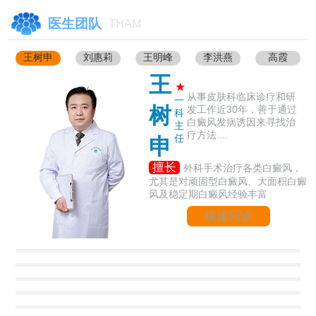
医生团队
THAM
王树申
刘惠莉
王明峰
李洪燕
高霞
王
★
从事皮肤科临床诊疗和研
一
树
发工作近30年，善于通过
科
白癜风发病诱因来寻找治
主
疗方法....
任
申
擅长
外科手术治疗各类白癜风，
尤其是对顽固型白癜风、大面积白癜
风及稳定期白癜风经验丰富
快速问诊