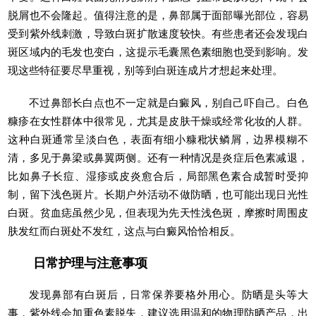
脱屑也不会隆起。值得注意的是，鼻部属于面部曝光部位，容易
受到紫外线刺激，导致白斑扩散速度较快。有些患者还会发现白
斑区域内的毛发也变白，这提示毛囊黑色素细胞也受到影响。发
现这些特征要尽早重视，别等到白斑连成片才想起来处理。
不过鼻部长白点也不一定就是白癜风，别自己吓自己。白色
糠疹在女性群体中很常见，尤其是皮肤干燥或经常化妆的人群。
这种白斑通常呈淡白色，表面有细小糠秕状鳞屑，边界模糊不
清，多见于鼻梁或鼻翼两侧。还有一种情况是炎症后色素减退，
比如鼻子长痘、湿疹或皮炎愈合后，局部黑色素合成暂时受抑
制，留下浅色斑片。长期户外活动不做防晒，也可能出现日光性
白斑。贫血痣虽然少见，但表现为先天性浅色斑，摩擦时周围皮
肤发红而白斑处不发红，这点与白癜风恰恰相反。
日常护理与注意事项
发现鼻部有白斑后，日常保养要格外用心。防晒是头等大
事，紫外线会加重色素脱失，建议选用温和的物理防晒产品，出