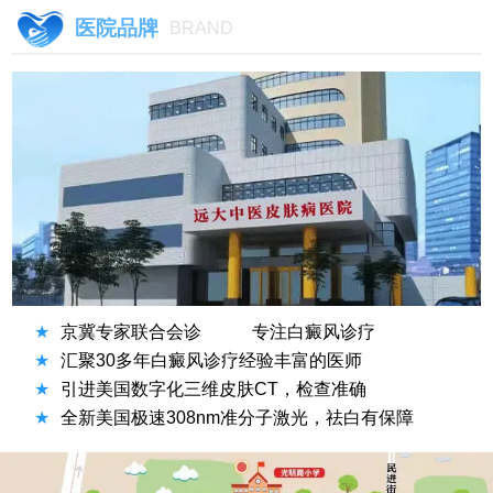
医院品牌
BRAND
★
京冀专家联合会诊
专注白癜风诊疗
★
汇聚30多年白癜风诊疗经验丰富的医师
★
引进美国数字化三维皮肤CT，检查准确
★
全新美国极速308nm准分子激光，祛白有保障