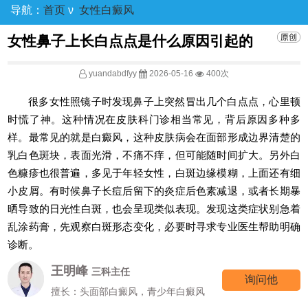
导航：
首页
ν
女性白癜风
女性鼻子上长白点点是什么原因引起的
yuandabdfyy
2026-05-16
400次
很多女性照镜子时发现鼻子上突然冒出几个白点点，心里顿
时慌了神。这种情况在皮肤科门诊相当常见，背后原因多种多
样。最常见的就是白癜风，这种皮肤病会在面部形成边界清楚的
乳白色斑块，表面光滑，不痛不痒，但可能随时间扩大。另外白
色糠疹也很普遍，多见于年轻女性，白斑边缘模糊，上面还有细
小皮屑。有时候鼻子长痘后留下的炎症后色素减退，或者长期暴
晒导致的日光性白斑，也会呈现类似表现。发现这类症状别急着
乱涂药膏，先观察白斑形态变化，必要时寻求专业医生帮助明确
诊断。
王明峰
三科主任
询问他
擅长：头面部白癜风，青少年白癜风