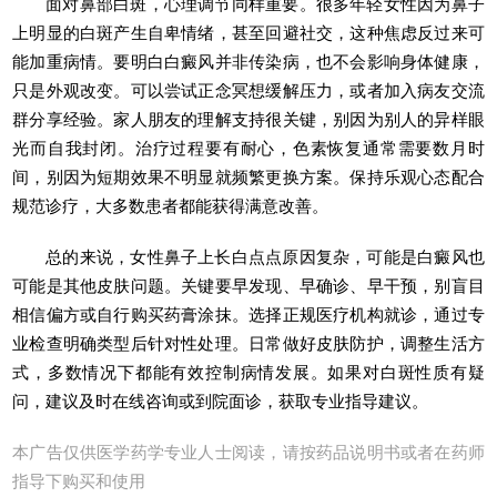
面对鼻部白斑，心理调节同样重要。很多年轻女性因为鼻子
上明显的白斑产生自卑情绪，甚至回避社交，这种焦虑反过来可
能加重病情。要明白白癜风并非传染病，也不会影响身体健康，
只是外观改变。可以尝试正念冥想缓解压力，或者加入病友交流
群分享经验。家人朋友的理解支持很关键，别因为别人的异样眼
光而自我封闭。治疗过程要有耐心，色素恢复通常需要数月时
间，别因为短期效果不明显就频繁更换方案。保持乐观心态配合
规范诊疗，大多数患者都能获得满意改善。
总的来说，女性鼻子上长白点点原因复杂，可能是白癜风也
可能是其他皮肤问题。关键要早发现、早确诊、早干预，别盲目
相信偏方或自行购买药膏涂抹。选择正规医疗机构就诊，通过专
业检查明确类型后针对性处理。日常做好皮肤防护，调整生活方
式，多数情况下都能有效控制病情发展。如果对白斑性质有疑
问，建议及时在线咨询或到院面诊，获取专业指导建议。
本广告仅供医学药学专业人士阅读，请按药品说明书或者在药师
指导下购买和使用