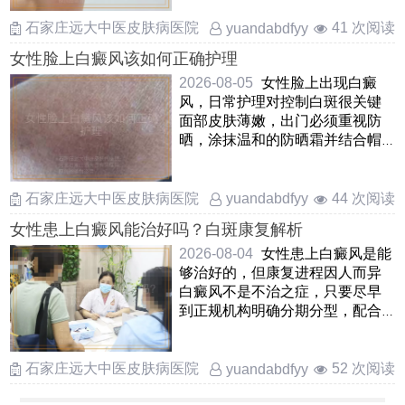
石家庄远大中医皮肤病医院
41 次阅读
yuandabdfyy
女性脸上白癜风该如何正确护理
2026-08-05
女性脸上出现白癜
风，日常护理对控制白斑很关键
面部皮肤薄嫩，出门必须重视防
晒，涂抹温和的防晒霜并结合帽
子，遮阳伞进行遮挡，避免暴晒
加 ……
石家庄远大中医皮肤病医院
44 次阅读
yuandabdfyy
女性患上白癜风能治好吗？白斑康复解析
2026-08-04
女性患上白癜风是能
够治好的，但康复进程因人而异
白癜风不是不治之症，只要尽早
到正规机构明确分期分型，配合
医生制定适合自己的方案，多
……
石家庄远大中医皮肤病医院
52 次阅读
yuandabdfyy