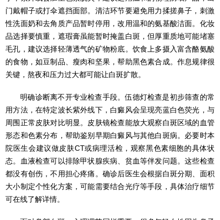
门戴帽子或打伞遮挡面部。清洁环节要避免用力揉搓鼻子，刺激
性洗面奶和去角质产品暂时停用，改用温和的氨基酸洁面。化妆
品选择要慎重，遮瑕膏虽能暂时掩盖白斑，但厚重质地可能堵塞
毛孔，建议选择轻薄透气的矿物粉底。饮食上多摄入富含酪氨酸
的食物，如豆制品、瘦肉和坚果，帮助黑色素合成。作息规律很
关键，熬夜和压力过大都可能让白斑扩散。
明确诊断离不开专业检查手段。伍德灯检查是初步筛查的常
用方法，在特定波长紫外线下，白癜风会呈现亮蓝白色荧光，与
周围正常皮肤对比明显。皮肤镜检查能放大观察白斑区域的血管
形态和色素分布，帮助鉴别早期白癜风与其他白斑病。必要时本
院医生会建议做皮肤CT或病理活检，观察黑色素细胞的具体状
态。血液检查可以排除甲状腺疾病、贫血等伴发问题。这些检查
都没有创伤，不用担心疼痛。确诊后医生会根据白斑分期、面积
大小制定个性化方案，可能需要结合光疗等手段，具体治疗细节
可在线了解详情。