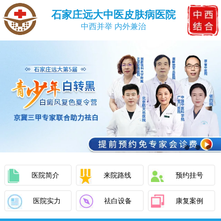
石家庄远大中医皮肤病医院
中西并举 内外兼治
医院简介
来院路线
预约挂号
医院实力
祛白设备
康复案例