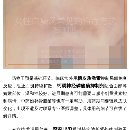
药物干预是基础环节。临床常外用
糖皮质激素
抑制局部免疫
反应，阻止白斑持续扩散。
钙调神经磷酸酶抑制剂
适合面部等
娇嫩部位，温和性较好。进展期患者可能需要口服小剂量激素控
制病情。中药如补骨脂酊等也有一定帮助。用药期间要留意皮肤
变化，出现不适及时联系专业医师调整，具体用药细节可在线了
解详情。
光疗技术运用普遍。
窄谱UVB
通过特定波长紫外线刺激黑