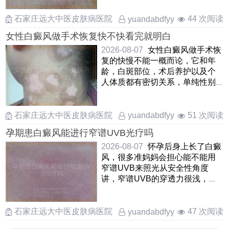
……
石家庄远大中医皮肤病医院
44 次阅读
yuandabdfyy
女性白癜风做手术恢复快不快看完就明白
2026-08-07
女性白癜风做手术恢
复的快慢不能一概而论，它和年
龄，白斑部位，术后养护以及个
人体质都有密切关系，单纯性别
并不是决定性因素通常像自体
……
石家庄远大中医皮肤病医院
51 次阅读
yuandabdfyy
孕期患白癜风能进行窄谱UVB光疗吗
2026-08-07
怀孕后身上长了白癜
风，很多准妈妈会担心能不能用
窄谱UVB来照光从安全性角度
讲，窄谱UVB的穿透力很浅，只
作用于皮肤表层，并不会进入身
体 ……
石家庄远大中医皮肤病医院
47 次阅读
yuandabdfyy