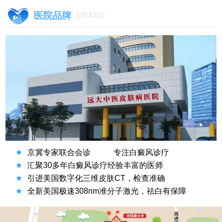
医院品牌
BRAND
★
京冀专家联合会诊
专注白癜风诊疗
★
汇聚30多年白癜风诊疗经验丰富的医师
★
引进美国数字化三维皮肤CT，检查准确
★
全新美国极速308nm准分子激光，祛白有保障