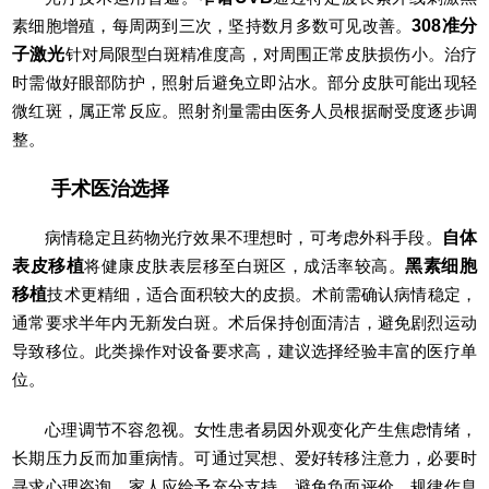
素细胞增殖，每周两到三次，坚持数月多数可见改善。
308准分
子激光
针对局限型白斑精准度高，对周围正常皮肤损伤小。治疗
时需做好眼部防护，照射后避免立即沾水。部分皮肤可能出现轻
微红斑，属正常反应。照射剂量需由医务人员根据耐受度逐步调
整。
手术医治选择
病情稳定且药物光疗效果不理想时，可考虑外科手段。
自体
表皮移植
将健康皮肤表层移至白斑区，成活率较高。
黑素细胞
移植
技术更精细，适合面积较大的皮损。术前需确认病情稳定，
通常要求半年内无新发白斑。术后保持创面清洁，避免剧烈运动
导致移位。此类操作对设备要求高，建议选择经验丰富的医疗单
位。
心理调节不容忽视。女性患者易因外观变化产生焦虑情绪，
长期压力反而加重病情。可通过冥想、爱好转移注意力，必要时
寻求心理咨询。家人应给予充分支持，避免负面评价。规律作息