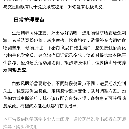
与充足睡眠有助于免疫系统稳定，对恢复有积极意义。
日常护理要点
生活调养同样重要。外出做好防晒，选用物理防晒霜避免刺
激。衣着选宽松纯棉，减少摩擦。饮食均衡，适量补充含铜锌食
物如坚果、动物肝脏，不必刻意忌口维生素C。避免接触酚类化
合物等化学物质。建立治疗日记记录变化，复诊时提供给本院医
生参考。坚持适度运动如瑜伽、散步增强体质，但要防止外伤诱
发
同形反应
。
白癜风医治需要耐心。不同阶段侧重点不同，进展期以控制
为主，稳定期侧重复色。定期复诊监测变化，及时调整方案。勿
信偏方或中断治疗，规范诊疗配合良好习惯，多数患者可获得满
意成效。有疑问欢迎在线咨询获取指导。
本广告仅供医学药学专业人士阅读，请按药品说明书或者在药师
指导下购买和使用