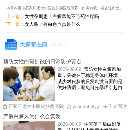
本章内容由石家庄远大中医皮肤病医院所著，如需转载，请备注出处。
上一篇：
女性孕期患上白癜风能不吃药治疗吗
下一篇：
女人胸上有白色点点是什么
大家都在问
BRAND
预防女性白斑扩散的日常防护要点
2026-08-09
预防女性白癜风加
重，关键在于稳定身体内环境，
减少对皮肤的反复刺激首要的是
做好防晒，避免日光暴晒引起白
斑边缘发红，扩散日常衣着宜宽
……
石家庄远大中医皮肤病医院
7 次阅读
yuandabdfyy
产后白癜风为什么会复发
2026-08-09
生完孩子后白斑复