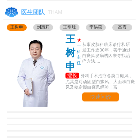
医生团队
THAM
王树申
刘惠莉
王明峰
李洪燕
高霞
王
★
从事皮肤科临床诊疗和研
一
树
发工作近30年，善于通过
科
白癜风发病诱因来寻找治
主
疗方法....
任
申
擅长
外科手术治疗各类白癜风，
尤其是对顽固型白癜风、大面积白癜
风及稳定期白癜风经验丰富
快速问诊