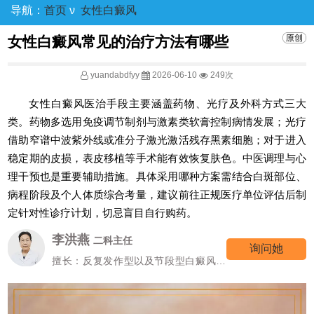
导航：
首页
ν
女性白癜风
女性白癜风常见的治疗方法有哪些
yuandabdfyy
2026-06-10
249次
女性白癜风医治手段主要涵盖药物、光疗及外科方式三大
类。药物多选用免疫调节制剂与激素类软膏控制病情发展；光疗
借助窄谱中波紫外线或准分子激光激活残存黑素细胞；对于进入
稳定期的皮损，表皮移植等手术能有效恢复肤色。中医调理与心
理干预也是重要辅助措施。具体采用哪种方案需结合白斑部位、
病程阶段及个人体质综合考量，建议前往正规医疗单位评估后制
定针对性诊疗计划，切忌盲目自行购药。
李洪燕
二科主任
询问她
擅长：反复发作型以及节段型白癜风诊
疗